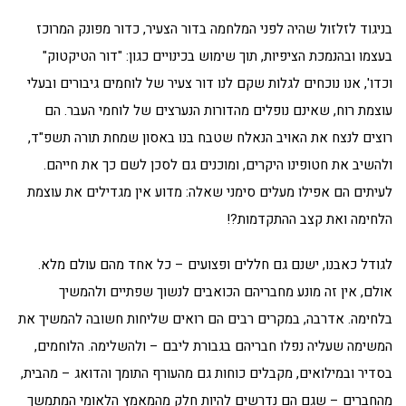
בניגוד לזלזול שהיה לפני המלחמה בדור הצעיר, כדור מפונק המרוכז
בעצמו ובהנמכת הציפיות, תוך שימוש בכינויים כגון: "דור הטיקטוק"
וכדו', אנו נוכחים לגלות שקם לנו דור צעיר של לוחמים גיבורים ובעלי
עוצמת רוח, שאינם נופלים מהדורות הנערצים של לוחמי העבר. הם
רוצים לנצח את האויב הנאלח שטבח בנו באסון שמחת תורה תשפ"ד,
ולהשיב את חטופינו היקרים, ומוכנים גם לסכן לשם כך את חייהם.
לעיתים הם אפילו מעלים סימני שאלה: מדוע אין מגדילים את עוצמת
הלחימה ואת קצב ההתקדמות?!
לגודל כאבנו, ישנם גם חללים ופצועים – כל אחד מהם עולם מלא.
אולם, אין זה מונע מחבריהם הכואבים לנשוך שפתיים ולהמשיך
בלחימה. אדרבה, במקרים רבים הם רואים שליחות חשובה להמשיך את
המשימה שעליה נפלו חבריהם בגבורת ליבם – ולהשלימה. הלוחמים,
בסדיר ובמילואים, מקבלים כוחות גם מהעורף התומך והדואג – מהבית,
מהחברים – שגם הם נדרשים להיות חלק מהמאמץ הלאומי המתמשך