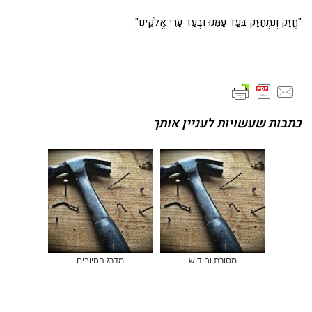
"חֲזַק וְנִתְחַזַּק בְּעַד עַמֵּנוּ וּבְעַד עָרֵי אֱלֹקֵינוּ".
כתבות שעשויות לעניין אותך
מסורת וחידוש
מדרג החיובים