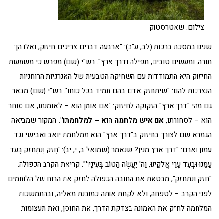
צילום: שאטרסטוק
שנינו במסכת ברכות (לב, ע"ב): "ארבעה דברים צריכים חיזוק, ואלו הן:
תורה, ומעשים טובים, תפילה ודרך ארץ". רש"י (שם) מפרש כי משמעות
החיזוק היא התמודדות עם השחיקה הטבעית של האנרגיות הרוחניות
הנצרכות להם: "שיתחזק אדם בהם תמיד בכל כוחו". רש"י (שם) מבאר
גם מהי "דרך ארץ" הזקוקה לחיזוק: "אם אומן הוא – לאומנתו, אם סוחר
הוא – לסחורתו,
אם איש מלחמה הוא – למלחמתו".
המקור שמביאה
הגמרא שם לצורך בחיזוק ב"דרך ארץ" הוא ממלחמת יואב ואבישי נגד
עמון וארם: "דרך ארץ מנין? שנאמר (שמואל ב, י, יב): 'חֲזַק וְנִתְחַזַּק בְּעַד
עַמֵּנוּ וּבְעַד עָרֵי אֱלֹקֵינוּ, וַה' יַעֲשֶׂה הַטּוֹב בְּעֵינָיו'". קריאת הקרב הכפולה:
"חזק ונתחזק", מבטאת את החובה הכפולה לחזק את הרוח של הלוחמים
לפני הקרב – לטפחה, ולא לקחת אותה כמובנת מאליה, ובהתמשכות
המלחמה לחזק את האמונה בצדקת הדרך, את החוסן, ואת תעצומות