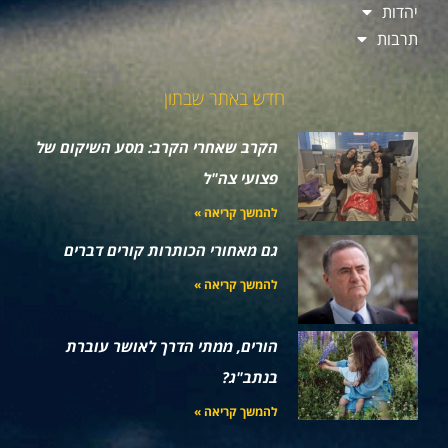
יהדות
תרבות
חדש באתר שבתון
הקרב שאחרי הקרב: מסע השיקום של
פצועי צה"ל
להמשך קריאה »
גם מאחורי הכותרות קורים דברים
להמשך קריאה »
הורים, ממתי הדרך לאושר עוברת
בנתב"ג?
להמשך קריאה »