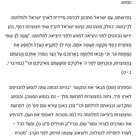
הנפש.
בפרשתנו, עם ישראל מתכונן לכניסה מיידית לארץ ישראל ולמלחמה
לכיבושה. כחלק מההכנות, נצטוו ישראל להכין שתי חצוצרות כסף, בהן
יריעו הכוהנים לפני היציאה למסע ולפני היציאה למלחמה: "עֲשֵׂה לְךָ שְׁתֵּי
חֲצוֹצְרֹת כֶּסֶף מִקְשָׁה תַּעֲשֶׂה אֹתָם, וְהָיוּ לְךָ לְמִקְרָא הָעֵדָה וּלְמַסַּע אֶת
הַמַּחֲנוֹת וגו'. וְכִי תָבֹאוּ מִלְחָמָה בְּאַרְצְכֶם עַל הַצַּר הַצּוֹרֵר אֶתְכֶם וַהֲרֵעֹתֶם
בַּחֲצוֹצְרוֹת, וְנִזְכַּרְתֶּם לִפְנֵי ה' אֱלֹקֵיכֶם וְנוֹשַׁעְתֶּם מֵאֹיְבֵיכֶם וגו'" (במדבר י,
ב–ט).
הספורנו (שם) מבאר את ההקשר: "בהיות הכוונה עתה לנסוע להכניסם
לארץ מיד, ציווה בחצוצרות לתרועת מלך – גם בנסוע המשכן, ובנסוע
המקדש, ובצאתם להילחם וכו'" (וכן באבן עזרא שם פס' ח). לתרועת
החצוצרות ביציאה למלחמה היו כמה מטרות: לאסוף את העם, להרתיע
את האויבים ('צרור המור' שם, וברד"ק תהילים פ"ט ט), ומעל הכל –
לעורר לתפילה להצלחה, ולשאוב עוצמה וחיזוק לפני הקרב: "מטרת