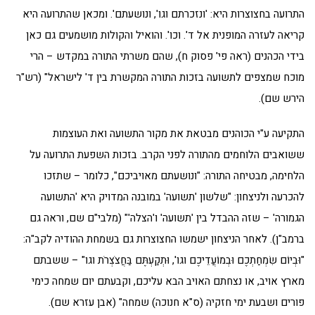
התרועה בחצוצרות היא: 'ונזכרתם וגו', ונושעתם'. ומכאן שהתרועה היא
קריאה לעזרה המופנית אל ד'. וכו'. והואיל והקולות מושמעים גם כאן
בידי הכהנים (ראה פי' פסוק ח), שהם משרתי התורה במקדש – הרי
מוכח שמצפים לתשועה בזכות התורה המקשרת בין ד' לישראל" (רש"ר
הירש שם).
התקיעה ע"י הכוהנים מבטאת את מקור התשועה ואת העוצמות
ששואבים הלוחמים מהתורה לפני הקרב. בזכות השפעת התרועה על
הלחימה, מבטיחה התורה: "ונושעתם מאויביכם", כלומר – שתזכו
להכרעה ולניצחון: "שלשון 'תשועה' במובנה המדויק היא 'התשועה
הגמורה' – שזה ההבדל בין 'תשועה' ו'הצלה'" (מלבי"ם שם, וראה גם
ברמב"ן). לאחר הניצחון ישמשו החצוצרות גם בשמחת ההודיה לקב"ה:
"וּבְיוֹם שִׂמְחַתְכֶם וּבְמוֹעֲדֵיכֶם וגו', וּתְקַעְתֶּם בַּחֲצֹצְרֹת וגו" – ששבתם
מארץ אויב, או נצחתם האויב הבא עליכם, וקבעתם יום שמחה כימי
פורים ושבעת ימי חזקיה (ס"א חנוכה) שמחה" (אבן עזרא שם).