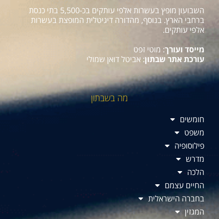
השבועון מופץ בעשרות אלפי עותקים בכ-5,500 בתי כנסת
ברחבי הארץ. בנוסף, מהדורה דיגיטלית המופצת בעשרות
אלפי עותקים.
מייסד ועורך
: מוטי זפט
עורכת אתר שבתון
: אביטל דואן שמולי
מה בשבתון
חומשים
משפט
פילוסופיה
מדרש
הלכה
החיים עצמם
בחברה הישראלית
המגזין