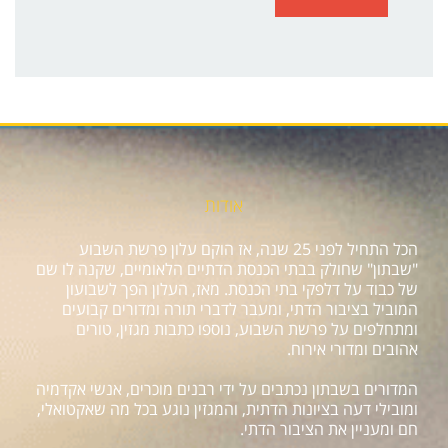
אודות
הכל התחיל לפני 25 שנה, אז הוקם עלון פרשת השבוע
"שבתון" שחולק בבתי הכנסת הדתיים הלאומיים, שקנה לו שם
של כבוד על דלפקי בתי הכנסת. מאז, העלון הפך לשבועון
המוביל בציבור הדתי, ומעבר לדברי תורה ומדורים קבועים
ומתחלפים על פרשת השבוע, נוספו כתבות מגזין, טורים
אהובים ומדורי אירוח.
המדורים בשבתון נכתבים על ידי רבנים מוכרים, אנשי אקדמיה
ומובילי דעה בציונות הדתית, והמגזין נוגע בכל מה שאקטואלי,
חם ומעניין את הציבור הדתי.