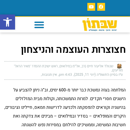
פתח סרגל
חצוצרות העוצמה והניצחון
שנוולד אליעזר חיים (רב, אל"מ במילואים, ראש ישיבת ההסדר 'מאיר הראל'
מודיעין)
ט״ו בסיון ה׳תשפ״ה (יוני 11, 2025)
4:43 pm
אין תגובות
המלחמה בעזה נמשכת כבר יותר מ-600 ימים, וב"ה ניתן להצביע על
הישגים חסרי תקדים. למרות התמשכותה, וקולות מבית המזלזלים
בהישגיה וקוראים להפסקתה ולכניעה לדרישות חמאס, חיילינו הגיבורים,
היקרים והמופלאים – בסדיר ובמילואים – מבינים את צדקתה ואת
חשיבות המשימה, וממשיכים להילחם במסירות נפש להשגתה.