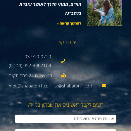
הורים, ממתי הדרך לאושר עוברת
בנתב"ג?
להמשך קריאה »
יצירת קשר
03-910-0710
052-8907103 (מכירות)
moti@shabaton1.co.il liat@shabaton1.co.il
רוצים לקבל ראשונים את שבתון במייל?