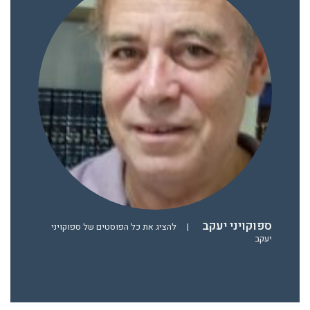
ספוקויני יעקב
|
להציג את כל הפוסטים של ספוקויני
יעקב