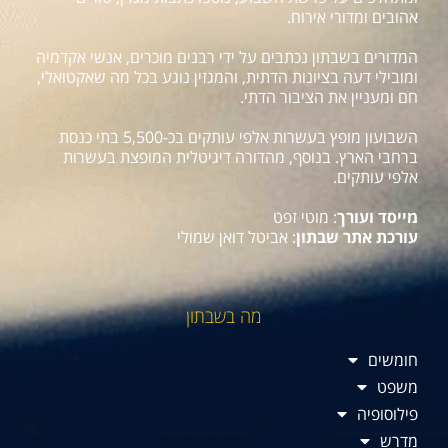
אהובים ומדורי אירוח.
המדורים בשבתון נכתבים על ידי רבנים מוכרים, אנשי אקדמיה
ומובילי דעה בציונות הדתית, והמגזין נוגע בכל מה שאקטואלי,
חם ומעניין את הציבור הדתי.
השבועון מופץ בעשרות אלפי עותקים בכ-5,500 בתי כנסת
ברחבי הארץ. בנוסף, מהדורה דיגיטלית המופצת בעשרות
אלפי עותקים.
מייסד ועורך
: מוטי זפט
עורכת אתר שבתון
: אביטל דואן שמולי
מה בשבתון
חומשים
משפט
פילוסופיה
מדרש