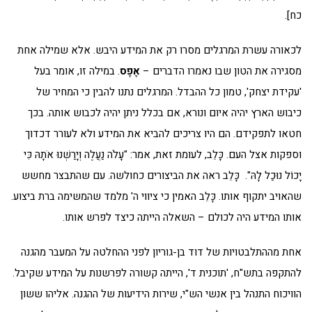
כח].
לכאורה עשרת המרגלים מסרו רק את המידע היבש. אלא שמילה אחת
מסגירה את הטון שבו נאמרו הדברים –
אֶפֶס
. במילה זו, אומר בעל
'עקידת יצחק', טמון כל ההבדל. המרגלים נתנו להבין כי המחיר של
כיבוש הארץ יהיה איום ונורא, אם בכלל ניתן יהיה לכבוש אותה. בכך
חטאו לתפקידם. הם היו צריכים להביא את המידע ולא לעורר דכדוך
וספקות אצל העם. כָּלֵב, לעומת זאת, אמר: "עָלֹה נַעֲלֶה וְיָרַשְׁנוּ אֹתָהּ כִּי
יָכוֹל נוּכַל לָהּ". כָּלֵב ראה את הביצורים כחולשה. עם שהתבצר מחשש
שהאויב יתקוף אותו. כָּלֵב האמין כי ציווי ה' מלמד שהמשימה ברת ביצוע.
אותו המידע היה לכולם – השאלה הייתה כיצד לפרש אותו.
אחת מההתלבטויות של דוד בן-גוריון לפני ההחלטה על המעבר מהגנה
להתקפה בתש"ח, 'תוכנית ד', הייתה קשורה לפרשנות על המידע שקיבל.
הוויכוח התנהל בין אנשי הש"י, שירות הידיעות של ההגנה. אליהו ששון