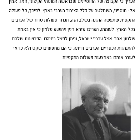
העריך כי הקבוצה של החוסיינים שבראשה המופתי הקיצוני, חאג' אמין
אל- חוסייני, השתלטה על כלל הציבור הערבי בארץ. לפיכך, כל פעולה
התקפית שתעשה ההגנה בשלב הזה, תגרור פעולות טרור של הערבים
בכל הארץ. לעומתו, העריכו עזרא דנין ויהושע פלמון כי אין באמת
שלטון אחד אצל ערביי ישראל, וניתן לפצל ביניהם. הפרשנות שלהם
להתנהגות הכפריים הערבים הייתה, כי הם מחפשים שקט ולא כדאי
לעורר אותם באמצעות פעולות התקפיות.