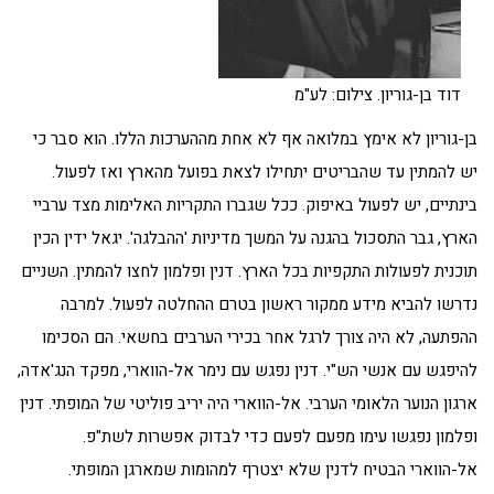
דוד בן-גוריון. צילום: לע"מ
בן-גוריון לא אימץ במלואה אף לא אחת מההערכות הללו. הוא סבר כי
יש להמתין עד שהבריטים יתחילו לצאת בפועל מהארץ ואז לפעול.
בינתיים, יש לפעול באיפוק. ככל שגברו התקריות האלימות מצד ערביי
הארץ, גבר התסכול בהגנה על המשך מדיניות 'ההבלגה'. יגאל ידין הכין
תוכנית לפעולות התקפיות בכל הארץ. דנין ופלמון לחצו להמתין. השניים
נדרשו להביא מידע ממקור ראשון בטרם ההחלטה לפעול. למרבה
ההפתעה, לא היה צורך לרגל אחר בכירי הערבים בחשאי. הם הסכימו
להיפגש עם אנשי הש"י. דנין נפגש עם נימר אל-הווארי, מפקד הנג'אדה,
ארגון הנוער הלאומי הערבי. אל-הווארי היה יריב פוליטי של המופתי. דנין
ופלמון נפגשו עימו מפעם לפעם כדי לבדוק אפשרות לשת"פ.
אל-הווארי הבטיח לדנין שלא יצטרף למהומות שמארגן המופתי.