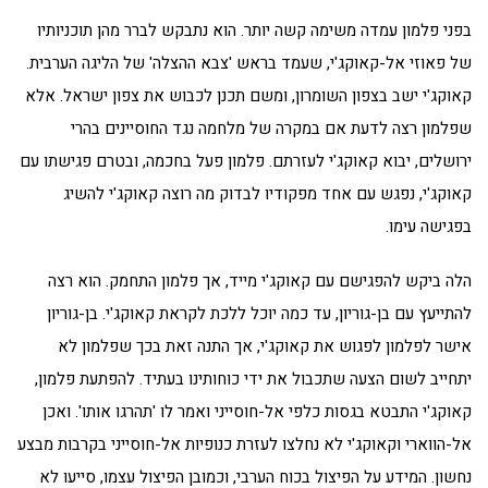
בפני פלמון עמדה משימה קשה יותר. הוא נתבקש לברר מהן תוכניותיו
של פאוזי אל-קאוקג'י, שעמד בראש 'צבא ההצלה' של הליגה הערבית.
קאוקג'י ישב בצפון השומרון, ומשם תכנן לכבוש את צפון ישראל. אלא
שפלמון רצה לדעת אם במקרה של מלחמה נגד החוסיינים בהרי
ירושלים, יבוא קאוקג'י לעזרתם. פלמון פעל בחכמה, ובטרם פגישתו עם
קאוקג'י, נפגש עם אחד מפקודיו לבדוק מה רוצה קאוקג'י להשיג
בפגישה עימו.
הלה ביקש להפגישם עם קאוקג'י מייד, אך פלמון התחמק. הוא רצה
להתייעץ עם בן-גוריון, עד כמה יוכל ללכת לקראת קאוקג'י. בן-גוריון
אישר לפלמון לפגוש את קאוקג'י, אך התנה זאת בכך שפלמון לא
יתחייב לשום הצעה שתכבול את ידי כוחותינו בעתיד. להפתעת פלמון,
קאוקג'י התבטא בגסות כלפי אל-חוסייני ואמר לו 'תהרגו אותו'. ואכן
אל-הווארי וקאוקג'י לא נחלצו לעזרת כנופיות אל-חוסייני בקרבות מבצע
נחשון. המידע על הפיצול בכוח הערבי, וכמובן הפיצול עצמו, סייעו לא