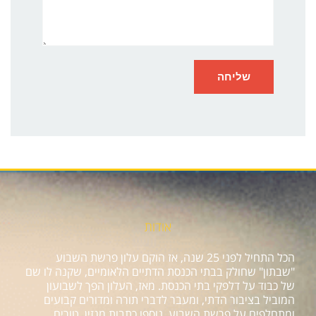
אודות
הכל התחיל לפני 25 שנה, אז הוקם עלון פרשת השבוע
"שבתון" שחולק בבתי הכנסת הדתיים הלאומיים, שקנה לו שם
של כבוד על דלפקי בתי הכנסת. מאז, העלון הפך לשבועון
המוביל בציבור הדתי, ומעבר לדברי תורה ומדורים קבועים
ומתחלפים על פרשת השבוע, נוספו כתבות מגזין, טורים