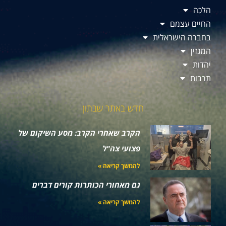
הלכה
החיים עצמם
בחברה הישראלית
המגזין
יהדות
תרבות
חדש באתר שבתון
הקרב שאחרי הקרב: מסע השיקום של
פצועי צה"ל
להמשך קריאה »
גם מאחורי הכותרות קורים דברים
להמשך קריאה »