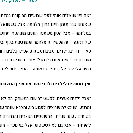
לעזור – לא רק לילד
"אם היו שואלים אותי לפני שבועיים מה קורה במדינה
שאנחנו כבר מזמן חיים בתוך מלחמה. אבל כששואלים
במלחמה – אבל הטון משתנה. הפנים משתנות. תחושת
של דאגה – זה עכשיו. זו מלחמה שמורגשת בגוף, בלב, ב
כאן – הורים, ילדים, סבים וסבתות, אפילו כלבים וח
מוכרים מרגישים אחרת לגמרי", אומרת שרית שרם-יבי
הישראלי לטיפול בפסיכוטראומה – מטיב, ירושלים.
איך מתווכים לילדים ולבני נוער את עניין המלחמ
"אצל ילדים צעירים, לפשט זה שם המשחק. הם לא צ
ומרגיע: יש כאלה שרוצים לפגוע בנו, והצבא שומר עלי
בטוחים", עונה שרית. "המשפטים הקצרים והברורים ה
להפחיד – אבל גם לא לטשטש. אצל בני נוער – חש