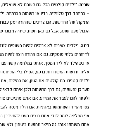
שרית:
"ילדים קולטים הכל. גם כשהם לא שואלים, 
– במיוחד דרך טלוויזיה, רדיו או רשתות חברתיות. 
הרמקול של החדשות. הם צריכים שההורה יסנן עבורם 
הגבול מעט שונה, אבל גם כאן חשוב שיהיה מבוגר שמ
דינה:
"ילדים צעירים לא צריכים להיות חשופים לחד
לדיווחים בלתי פוסקים. גם אם ההורה רוצה להיות מ
או כשהילד לא ליד המסך. אנחנו במלחמה קשה עם 
אלינו. חדשות המשודרות ברקע, אפילו בלי התייחסות
ילדים קטנים. הם קולטים את הטון, את המילים, את 
נוער כן נחשפים, גם דרך הרשתות ולכן איתם כדאי ל
ולעזור להם לעבד את המידע. אם אתם מרגישים צור
צפו מהנייד והשתמשו באוזניות. אם הילד מנסה להב
אני ממליצה לומר לו כי אתם רוצים מעט להתעדכן 
אתם תשתפו אותו. זה מייצר תחושת ביטחון ולא עומס