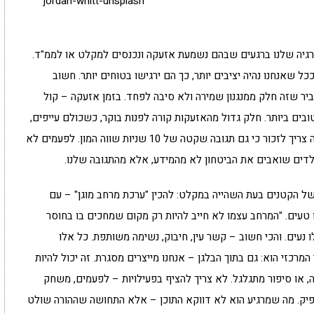
jordan-whitt-unsplash
נרגיה שלנו ברגעים שבהם נשמעת אזעקה ונכנסים למקלט או לממ"ד.
ל שאנחנו נהיה יציבים יותר, כך הם ירגישו בטוחים יותר. חשוב
יר שזה חלק ממנגנון שמירה ולא סיבה לפחד. בזמן אזעקה – קול
בים ביותר. חלק גדול מהאזעקות קורה לפנות בוקר, כשכולם עייפים,
מותשים, והעצבים מרוטים. זה בדיוק הרגע שבו ההורה צריך לזכור כי גם תגובה שקטה של 10 שניות שווה המון. לפעמים לא
הילדים שואבים את הביטחון לא מהמידע, אלא מהתגובה שלנו.
ל הקטנים בעת השהייה במקלט: להכין "ערכת מרחב מוגן" – עם
 טעים. "המרחב עצמו לא חייב להיות רק מקום שמחכים בו בחוסר
 נעים. והכי חשוב – קשר עין, חיבוק, נשימה משותפת. כל אלו
כזי הוא: גם בתוך הבלגן – אנחנו מייצרים מסגרת. זה יכול להיות
ה, או סיפור מתגלגל. לא צריך להציף בפעילויות – לפעמים, משחק
פיק. מה שמרגיע הוא לא דווקא התוכן – אלא התחושה שההורה שולט