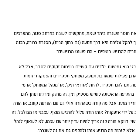
 את חוסר השגרה ביתר שאת, מתקשים לשבת במרחב סגור, מתפרצים
 להקל עליהם היא דרך תנועה (גם בתוך הבית), מסגרת ברורה, הכנה
חרים להרגיש מוצפים – הם פשוט מרגישים".
זי הוא גמישות. ילדים עם קשיים בוויסות זקוקים לסדר, אבל לא
רגן פעילות שמערבת תנועה, משחקי תפקידים והפסקות יזומות.
ה, תנו להם תפקיד, להיות 'אחראי תיק', או 'מנהל המשחק' או מי
בהתרעה הראשונה כשיש מספיק זמן. זה מחזק ומרגיע ונותן להם
ריד מתח. אבל מה קורה כשההורה אולי גם עם הפרעת קשב, או הורה
על ידי אזעקות? אותו הורה עלול להרגיש מוצף, עצבני או מבולבל. זה
שי. דווקא הורה כזה צריך להיות עדין יותר עם עצמו, לא לשאוף לנהל
, אלא לזהות מה מרגיע אותו ולהכניס גם את זה לשגרה".