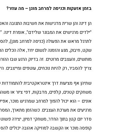
בזמן אזעקות וכניסה למרחב מוגן – מה עוזר?
הן דינה והן שרית מדגישות את חשיבות התגובה והא
"ילדים מרגישים את המבוגר שלידם", אומרת דינה. "ככ
לתרגל מראש את הפעולה (כניסה למרחב מוגן), להסב
שקט, חיבוק, מגע והזמנה לנשום יחד, אלה הכלים הטו
צריך להסביר, רק להיות נוכחים, עוטפים ומייצבים. 
שתיהן אף מציעות דרך אינטראקטיבית להתמודדות ש
משחקים קטנים, קלפים, מדבקות, דפי ציור או משהו
אונים – הוא יכול להפוך למרחב שמרגיש מוכר, אפילו
מרגיעים את מערכת העצבים. כשהזמן מתארך, המסר המר
סדר יום קטן בתוך החדר, משחקי דמיון, יצירה פשוט
קופסה מוכר או הקשבה למוזיקה אהובה יכולים להס