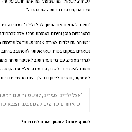
לשיחה. לשאול: 'מה שמעת? מה אתה חושב על זה?' 
עצם ההקשבה כבר עושה את ההבדל".
"חשוב להתאים את התיווך לגיל ולילד", מסבירה דינה
התערבויות חוסן וחירום בעמותת מרכז אלה להתמודד
"בשיחה עם ילדים צעירים אנחנו נשמור על מינימום 
נשארים במקום בטוח, שאי אפשר להסתובב ברחוב ו
לגמרי מספיק. עם בני נוער חשוב לאפשר שיחה פתוחה
פשוט להיות שם. לא רק עם מידע, אלא עם הקשבה. 
לאזעקות, חוזרים לישון ובמהלך היום ממשיכים בשג
"אצל ילדים צעירים, לפשט זה שם המשחק
'יש אנשים שרוצים לפגוע בנו, והצבא שומ
לשתף אותם? לחשוף אותם לחדשות?