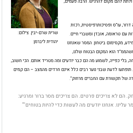
ולתת להם מקום להרגיש. הרבה פעמים,
 דרור, עו"ס ופסיכותרפיסטית, רכזת
שרית שרם-יבין. צילום:
ות עם טראומה, אובדן ומשברי חיים.
יהודית ליברמן
מידע, מקסימום ביטחון. המסר שאנחנו
שהממ"ד הוא המקום הבטוח שלנו,
, בלי כפייה, לשמוע מה הם כבר יודעים ומה מטריד אותם. הכי חשוב,
תופתעו לדעת שבני נוער רבים כלל אינם חרדים מהמצב – הם קמים
רה של תקשורת עם החברים מרחוק".
. הם לא צריכים פרטים. הם צריכים מסר ברור ומרגיע:
ר עלינו. אנחנו יודעים מה לעשות כדי להיות בטוחים'"