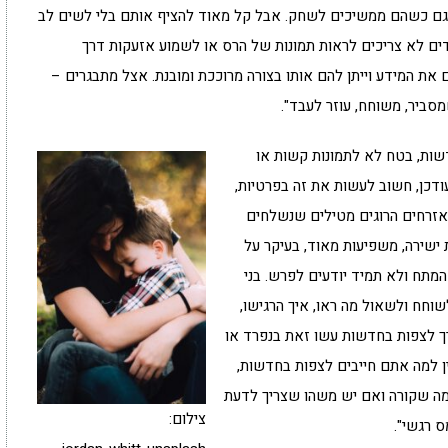
גם כשהם ממשיכים לשחק. אבל קל מאוד להציף אותם בלי לשים לב
ילדים לא צריכים לראות תמונות של הרס או לשמוע אזעקות דרך
את המידע וייתן להם אותו בצורה מרוככת ומובנת. אצל מתבגרים –
סביר, משוחח, עוזר לעבד".
שות, בטח לא לתמונות קשות או
עודכן, חשוב לעשות את זה בפרטיות,
אזרחים הרוגים מטילים שנשלחים
 ישירה, משפיעות מאוד, בעיקר על
המתח ולא תמיד יודעים לפרש. בני
שוחח ולשאול מה ראו, איך הרגישו,
ך לצפות בחדשות עשו זאת בנפרד או
ין למה אתם חייבים לצפות בחדשות,
במה שקורה ואם יש משהו שצריך לדעת
צילום:
 רגשי".