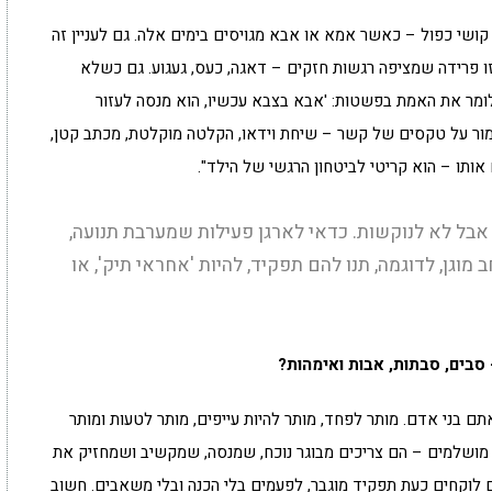
 קושי כפול – כאשר אמא או אבא מגויסים בימים אלה. גם לעניין זה
ו פרידה שמציפה רגשות חזקים – דאגה, כעס, געגוע. גם כשלא
 לומר את האמת בפשטות: 'אבא בצבא עכשיו, הוא מנסה לעזור
לשמור על טקסים של קשר – שיחת וידאו, הקלטה מוקלטת, מכתב קטן,
ותו – הוא קריטי לביטחון הרגשי של הילד".
 אבל לא לנוקשות. כדאי לארגן פעילות שמערבת תנועה,
וגן, לדוגמה, תנו להם תפקיד, להיות 'אחראי תיק', או
 סבים, סבתות, אבות ואימהות?
 בני אדם. מותר לפחד, מותר להיות עייפים, מותר לטעות ומותר
 מושלמים – הם צריכים מבוגר נוכח, שמנסה, שמקשיב ושמחזיק את
 לוקחים כעת תפקיד מוגבר, לפעמים בלי הכנה ובלי משאבים. חשוב