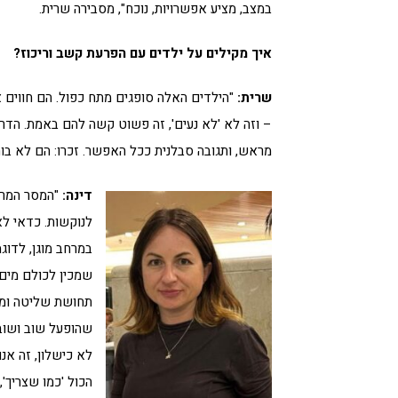
במצב, מציע אפשרויות, נוכח", מסבירה שרית.
איך מקילים על ילדים עם הפרעת קשב וריכוז?
שרית:
"הילדים האלה סופגים מתח כפול. הם חווים
– וזה לא 'לא נעים', זה פשוט קשה להם באמת. הדרך
מראש, ותגובה סבלנית ככל האפשר. זכרו: הם לא בו
דינה:
"המסר המרכ
לנוקשות. כדאי לא
במרחב מוגן, לדוגמ
שמכין לכולם מים 
תחושת שליטה ומו
שהופעל שוב ושוב 
לא כישלון, זה אנו
הכול 'כמו שצריך'