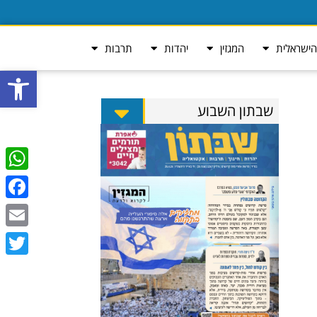
ישראלית
המגזין
יהדות
תרבות
פתח סרגל
שבתון השבוע
tsApp
ebook
Email
Twitter