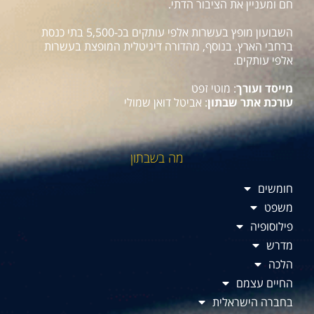
חם ומעניין את הציבור הדתי.
השבועון מופץ בעשרות אלפי עותקים בכ-5,500 בתי כנסת
ברחבי הארץ. בנוסף, מהדורה דיגיטלית המופצת בעשרות
אלפי עותקים.
מייסד ועורך
: מוטי זפט
עורכת אתר שבתון
: אביטל דואן שמולי
מה בשבתון
חומשים
משפט
פילוסופיה
מדרש
הלכה
החיים עצמם
בחברה הישראלית