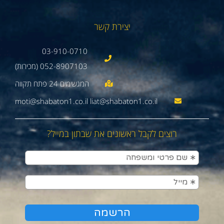
יצירת קשר
03-910-0710
052-8907103 (מכירות)
moti@shabaton1.co.il liat@shabaton1.co.il
רוצים לקבל ראשונים את שבתון במייל?