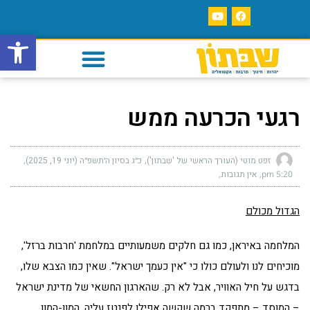
פתח סרגל
רגעי הכרעה ממש
זפט מוטי (העורך הראשי של 'שבתון')
כ״ג בסיון ה׳תשפ״ה (יוני 19, 2025)
5:20 pm
אין תגובות
הגדול מכולם
המלחמה באיראן, כמו גם חלקים משמעותיים במלחמת 'חרבות ברזל',
מוכיחים לנו ולעולם כולו כי "אין כעמך ישראל". שאין כמו הצבא שלו,
בדגש על חיל האוויר, אבל לא רק. שהארגון החשאי של מדינת ישראל
– המוסד – מתפקד ברמה שקשה אפילו לפנטז עליה, המון-המון