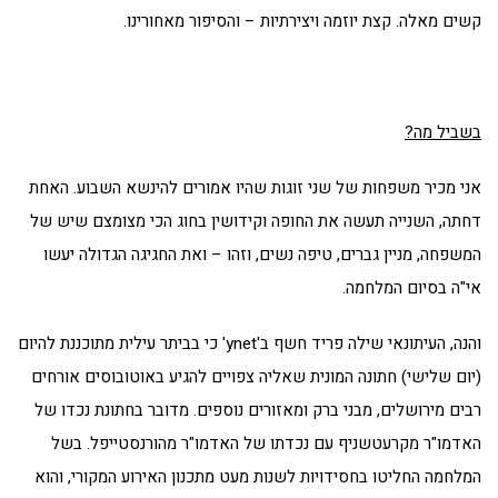
קשים מאלה. קצת יוזמה ויצירתיות – והסיפור מאחורינו.
בשביל מה?
אני מכיר משפחות של שני זוגות שהיו אמורים להינשא השבוע. האחת
דחתה, השנייה תעשה את החופה וקידושין בחוג הכי מצומצם שיש של
המשפחה, מניין גברים, טיפה נשים, וזהו – ואת החגיגה הגדולה יעשו
אי"ה בסיום המלחמה.
והנה, העיתונאי שילה פריד חשף ב'ynet' כי בביתר עילית מתוכננת להיום
(יום שלישי) חתונה המונית שאליה צפויים להגיע באוטובוסים אורחים
רבים מירושלים, מבני ברק ומאזורים נוספים. מדובר בחתונת נכדו של
האדמו"ר מקרעטשניף עם נכדתו של האדמו"ר מהורנסטייפל. בשל
המלחמה החליטו בחסידויות לשנות מעט מתכנון האירוע המקורי, והוא