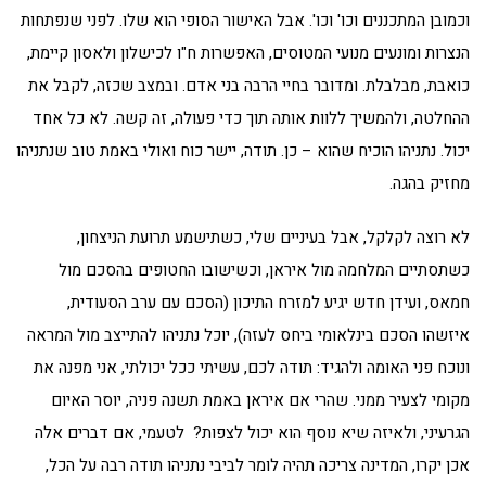
וכמובן המתכננים וכו' וכו'. אבל האישור הסופי הוא שלו. לפני שנפתחות
הנצרות ומונעים מנועי המטוסים, האפשרות ח"ו לכישלון ולאסון קיימת,
כואבת, מבלבלת. ומדובר בחיי הרבה בני אדם. ובמצב שכזה, לקבל את
ההחלטה, ולהמשיך ללוות אותה תוך כדי פעולה, זה קשה. לא כל אחד
יכול. נתניהו הוכיח שהוא – כן. תודה, יישר כוח ואולי באמת טוב שנתניהו
מחזיק בהגה.
לא רוצה לקלקל, אבל בעיניים שלי, כשתישמע תרועת הניצחון,
כשתסתיים המלחמה מול איראן, וכשישובו החטופים בהסכם מול
חמאס, ועידן חדש יגיע למזרח התיכון (הסכם עם ערב הסעודית,
איזשהו הסכם בינלאומי ביחס לעזה), יוכל נתניהו להתייצב מול המראה
ונוכח פני האומה ולהגיד: תודה לכם, עשיתי ככל יכולתי, אני מפנה את
מקומי לצעיר ממני. שהרי אם איראן באמת תשנה פניה, יוסר האיום
הגרעיני, ולאיזה שיא נוסף הוא יכול לצפות? לטעמי, אם דברים אלה
אכן יקרו, המדינה צריכה תהיה לומר לביבי נתניהו תודה רבה על הכל,