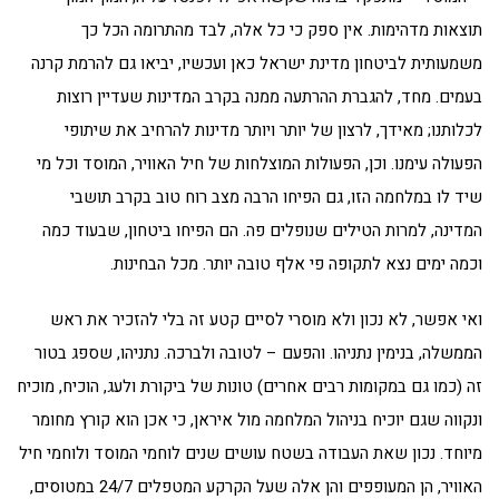
תוצאות מדהימות. אין ספק כי כל אלה, לבד מהתרומה הכל כך
משמעותית לביטחון מדינת ישראל כאן ועכשיו, יביאו גם להרמת קרנה
בעמים. מחד, להגברת ההרתעה ממנה בקרב המדינות שעדיין רוצות
לכלותנו; מאידך, לרצון של יותר ויותר מדינות להרחיב את שיתופי
הפעולה עימנו. וכן, הפעולות המוצלחות של חיל האוויר, המוסד וכל מי
שיד לו במלחמה הזו, גם הפיחו הרבה מצב רוח טוב בקרב תושבי
המדינה, למרות הטילים שנופלים פה. הם הפיחו ביטחון, שבעוד כמה
וכמה ימים נצא לתקופה פי אלף טובה יותר. מכל הבחינות.
ואי אפשר, לא נכון ולא מוסרי לסיים קטע זה בלי להזכיר את ראש
הממשלה, בנימין נתניהו. והפעם – לטובה ולברכה. נתניהו, שספג בטור
זה (כמו גם במקומות רבים אחרים) טונות של ביקורת ולעג, הוכיח, מוכיח
ונקווה שגם יוכיח בניהול המלחמה מול איראן, כי אכן הוא קורץ מחומר
מיוחד. נכון שאת העבודה בשטח עושים שנים לוחמי המוסד ולוחמי חיל
האוויר, הן המעופפים והן אלה שעל הקרקע המטפלים 24/7 במטוסים,