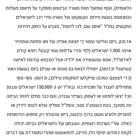
הלאומית), הגוף שפועל תחת משרד הביטחון ומופקד על תיאום פעולות
ההתגוננות בשעת חירום. הקשקוש של השרה מירי רגב לישראלים
התקועים בחו"ל: "אתם שם, לכו ליהנות", מצביע על ניתוק ויהירות.
אז נכון, ביום שלישי נמסר כי יוצאת אונייה של מנו ספנות שתחזיר
ארצה 1,900 ישראלים (לפי סדר עדיפות שמי קובע? רופא קודם
לאדמו"ר?, אמא שהשאירה את ילדיה אצל הסבתא קודמת לאישה
קשישה? וכדומה), יתחילו לצאת גם מטוס או שניים ביום בשעות האור
(כדי לצמצם הסכנה שייקלעו למתקפת טילים), וכדומה. סוף-סוף
מתחילים לעבוד על תוכנית כזו. ובחו"ל יש כ-150,000 ישראלים שבסך
הכל יצאו לנפוש או לעסוק בענייני עבודה, והם כבר מתים לחזור הביתה.
וזה מסובך, בטח כשנתב"ג סגור, והמל"ל ממליץ שלא לטוס לירדן או
למצרים ולהגיע משם בדרך היבשה, כיוון שהטרור רק מחפש הזדמנויות
כאלה. עפ"י הערכות רשמיות, השבתם של הישראלים הביתה יכולה
לקחת כחודש ימים! הלו, מדינה, להתאושש ומהר! התמודדת עם דברים