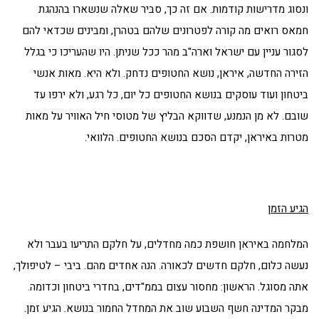
ונסוג מדרישות קודמות. אם זה כך, סביר שאלה שנשארו בהנהגת
חמאס רואים מה קורה לפטרונים שלהם בטהרן, ומבינים שכדאי להם
לסגור עניין עם ישראל וארה"ב מהר ככל שניתן. היו שהעריכו כי בגלל
הזירה החדשה, איראן, נושא החטופים נדחק. ולא היא. מאות אנשי
ביטחון ועוד עוסקים בנושא החטופים כל יום, כל רגע, ולא ירפו עד
שובם. לא מן הנמנע, שדווקא הבליץ של מטוסי חיל האוויר על מאות
מטרות באיראן, יקדם הסכם בנושא החטופים. הלוואי.
הגיע הזמן
המלחמה באיראן חושפת כמה מחדלים, על חלקם התריעו בעבר ולא
נעשה כלום, חלקם חדשים לכאורה. הנה אחדים מהם. ביבי – לטיפולך,
אתה מסוגל. הראשון: מחסור עצום בממ"דים, בחדרי ביטחון וכדומה.
מבקר המדינה חשף השבוע שוב את המחדל החמור בנושא. הגיע זמן.