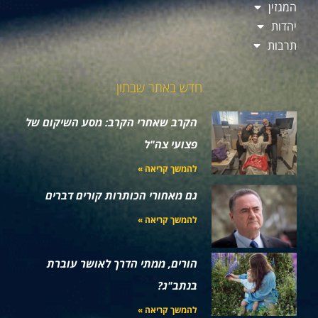
המגזין
יהדות
תרבות
חדש באתר שבתון
הקרב שאחרי הקרב: מסע השיקום של
פצועי צה"ל
להמשך קריאה »
גם מאחורי הכותרות קורים דברים
להמשך קריאה »
הורים, ממתי הדרך לאושר עוברת
בנתב"ג?
להמשך קריאה »