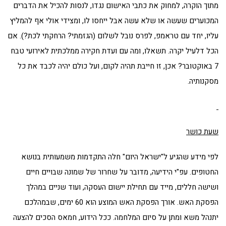
מתוך הוקרה, למחוק את כתבי האישום נגדו, לנסות להכיל את הדברים
המכוערים שעשה או שלא עשה אבל ייחסו לו, ומצידי אולי אף להמליץ
עליו, יחד עם טראמפ, לפרס נובל לשלום (הגזמתי? הרחקתי לכת?). אם
הכל דלעיל יקרה. תשאלו, ומה עם ועדת חקירה ממלכתית לאירועי טבח
7 באוקטובר? אכן, זו חייבת תהיה לקום, ועל כולם יהיה לכבד את כל
מסקנותיה.
שעת כושר
לפי מידע שהגיע ל"ישראל היום" חלה התקדמות משמעותית בנושא
החטופים. עפ"י הידיעה, מדובר על שחרור של שמונה שבויים חיים
ושישה חללים, מייד עם תחילת יישום העסקה, ועוד שניים במהלך
הפסקת האש. אורך הפסקת האש המוצע הוא 60 ימים, שבמהלכם
יתנהל משא ומתן על סיום המלחמה. ככל הידוע, חמאס הסכים להצעה