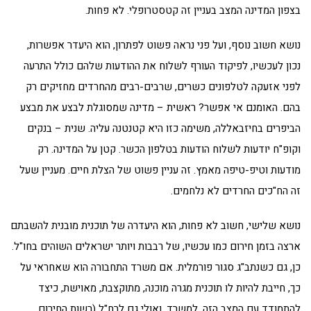
בצפון המדינה המצב בעניין זה קטסטרופלי. לא פחות.
נושא חשוב נוסף, ועל פני נראה פשוט לפתרון, הוא היעדר אפשרות,
נכון לעכשיו, לפיקוד העורף לשלוח את ההודעות שלהם כולל התרעה
לפני אזעקה לטלפונים כשרים, שרבים-רבים מהחרדים מחזיקים רק
בהם. האומנם אי אפשר? ראשית – מדינה שמסוגלת לבצע את מבצע
הביפרים בחיזבאללה, משימה כזו היא קטנטנה עליה. שנית – בנקים
וקופ"ח יודעות לשלוח הודעות בטלפון הכשר. קטן על המדינה. רק
מודעות וטיפ-טיפה מאמץ. זה עניין פשוט של הצלת חיים. מעניין שעל
זה הח"כים החרדים לא נלחמים.
נושא שלישי, חשוב לא פחות, הוא היעדרה של תוכנית מובנית להשבתם
ארצה בזמן חירום כמו עכשיו, של רבבות ויותר ישראלים השוהים בחו"ל.
כן, גם כשנתב"ג סגור פורמלית. אם משרד התחבורה הוא שאחראי על
כך, חייבת להיות לו תוכנית מגרה מוכנה, מתוקצבת, מאוישת, כיצד
להתמודד עם המצב הזה. למשרד, ואולי גם לרח"ל (רשות החירום