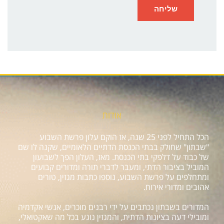
אודות
הכל התחיל לפני 25 שנה, אז הוקם עלון פרשת השבוע
"שבתון" שחולק בבתי הכנסת הדתיים הלאומיים, שקנה לו שם
של כבוד על דלפקי בתי הכנסת. מאז, העלון הפך לשבועון
המוביל בציבור הדתי, ומעבר לדברי תורה ומדורים קבועים
ומתחלפים על פרשת השבוע, נוספו כתבות מגזין, טורים
אהובים ומדורי אירוח.
המדורים בשבתון נכתבים על ידי רבנים מוכרים, אנשי אקדמיה
ומובילי דעה בציונות הדתית, והמגזין נוגע בכל מה שאקטואלי,