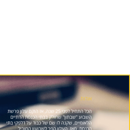
אודות
הכל התחיל לפני 25 שנה, אז הוקם עלון פרשת
השבוע "שבתון" שחולק בבתי הכנסת הדתיים
הלאומיים, שקנה לו שם של כבוד על דלפקי בתי
הכנסת. מאז, העלון הפך לשבועון המוביל