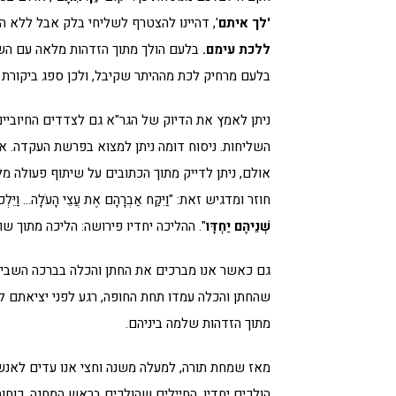
'לך איתם
', דהיינו להצטרף לשליחי בלק אבל ללא 
ללכת עימם.
בלעם הולך מתוך הזדהות מלאה עם הש
בלעם מרחיק לכת מההיתר שקיבל, ולכן ספג ביקורת 
ניתן לאמץ את הדיוק של הגר"א גם לצדדים החיובי
השליחות. ניסוח דומה ניתן למצוא בפרשת העקדה. 
אולם, ניתן לדייק מתוך הכתובים על שיתוף פעולה מ
חוזר ומדגיש זאת: "וַיִּקַּח אַבְרָהָם אֶת עֲצֵי הָעֹלָה… וַיֵּלְכ
שְׁנֵיהֶם
יַחְדָּו
". ההליכה יחדיו פירושה: הליכה מתוך 
גם כאשר אנו מברכים את החתן והכלה בברכה השביעי
שהחתן והכלה עמדו תחת החופה, רגע לפני יציאתם ל
מתוך הזדהות שלמה ביניהם.
מאז שמחת תורה, למעלה משנה וחצי אנו עדים לאנ
הולכים יחדיו. החיילים שהולכים בראש המחנה, כוחו