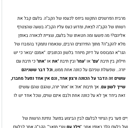
מרבית הפרשנים התקשו ביחס לכעסו של הקב"ה. בלעם קבל את
רשותו של הקב"ה לצאת, ומדוע כעס עליו הקב"ה בשעה שהצטרף
אליהם?! מה פשעו ומה חטאתו של בלעם, שציית לכאורה באופן
מלא להקב"ה? מתוך התירוצים הרבים, שנאמרו נתמקד בהסברו של
הגר"א המבוסס על דיוק מיוחד בלשון הכתובים: "אמנם יבואר כי יש
חילוק בין תיבת
'עם'
או
'עמו'
ובין תיבת
'את
או
'אתו'
כי תיבת עם
יורה… שפעולת שניהם על כוונה אחת ממש,
וכל דבר ששניהם
עושים זה הדבר על הכוונה ורצון אחד, וגם אין אחד נפעל מחברו,
שייך לשון עם.
אך תיבות 'את' או 'אתו' יורה, שהגם שהם עושים
זאת ביחד אך לא על כוונה אחת ולבם אינם שוים, שכל אחד יש לו
יים פער בין הציווי לבלעם לבין הביצוע בפועל. נתינת הרשות של
ועל בלעם הלך באופן אחר: "
וַיֵּלֶךְ עִם
שָׂרֵי מוֹאָב". הקב"ה אמר לבלעם