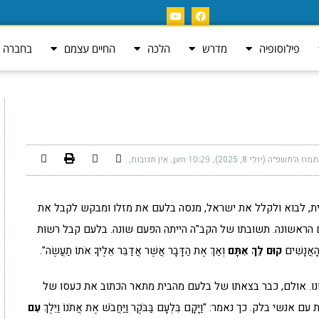
פילוסופיה
מדרש
הלכה
החיים עצמם
בחברה ה
מוז ה׳תשפ״ה (יולי 8, 2025)
10:29 pm
אין תגובות
, לבוא ולקלל את ישראל, מנסה בלעם את מזלו ומבקש לקבל את
הראשונה. תשובתו של הקב"ה הייתה הפעם שונה. בלעם קבל רשות
הָאֲנָשִׁים
קוּם לֵךְ אִתָּם
וְאַךְ אֶת הַדָּבָר אֲשֶׁר אֲדַבֵּר אֵלֶיךָ אֹתוֹ תַעֲשֶׂה".
ונו. אולם, כבר בצאתו של בלעם מהבית מתאר הכתוב את כעסו של
 כך נאמר: "וַיָּקָם בִּלְעָם בַּבֹּקֶר וַיַּחֲבֹשׁ אֶת אֲתֹנוֹ וַיֵּלֶךְ
עִם