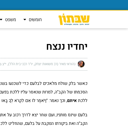
חומשים
משפט
יחדיו ננצח
נהוראי מאיר (רב משואות יצחק, יו"ר רבני בית הלל)
י״ב בת
כאשר בלק שולח מלאכים לבלעם כדי לשכנעו בשנית
הסכמתו של הקב"ה, למרות שנאסר עליו ללכת בפעם 
ללכת
איתם
, וכך נאמר: "וַיֹּאמֶר לוֹ אִם לִקְרֹא לְךָ בָּאוּ 
בלעם שינס מותניו, ועם שחר יצא לדרך רכוב על את
הקב"ה ואת ביקורתו הנוקבת על בלעם, שהחליט ללכת עם אנשי בלק.