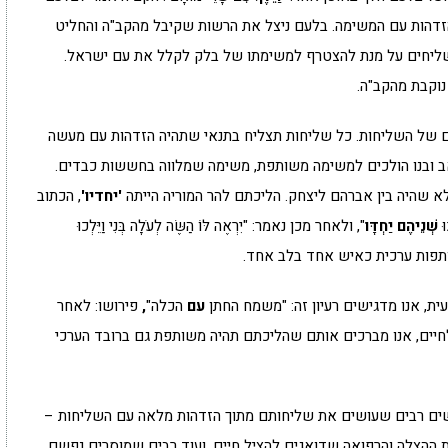
הזדהות עם המשימה. בלעם ניצל את הרשות שקיבל מהקב"ה והחליט
ליחים על מנת להצטרף למשימתו של בלק לקלל את עם ישראל.
נוקבת מהקב"ה.
ים של השליחות. כל שליחות תצליח בתנאי שתהיה הזדהות עם מעשה
אב ובנו הולכים למשימה משותפת, משימה שמלווה בחששות כבדים.
לא שהיה בין אברהם ליצחק. הליכתם להר המוריה הייתה
'יחדיו'
, הכתוב
וּ
שְׁנֵיהֶם
יַחְדָּו
", ולאחר מכן נאמר: "יִרְאֶה לּוֹ הַשֶּׂה לְעֹלָה בְּנִי וַיֵּלְכוּ
שותפות ערכית כאיש אחד בלב אחד.
ת, אנו מדגישים רעיון זה: "משמח החתן
עם
הכלה"
,
פירושו: לאחר
חיים, אנו מברכים אותם שהליכתם תהיה משותפת גם ברובד הערכי
שים רבים שעושים את שליחותם מתוך הזדהות מלאה עם השליחות –
ת ההצלה והרפואה שדואגים להציל חיים, ועוד רבים שמוסרים נפשם