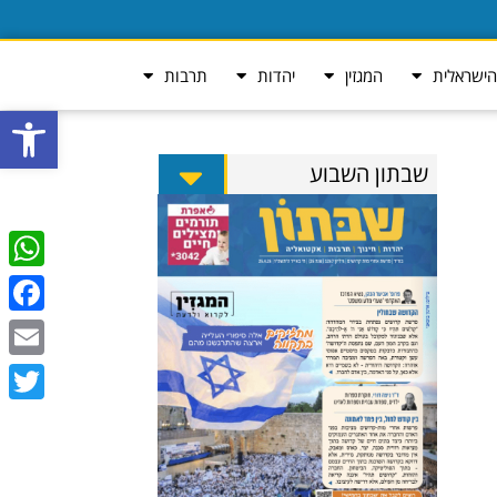
ישראלית
המגזין
יהדות
תרבות
פתח סרגל
שבתון השבוע
tsApp
ebook
Email
Twitter