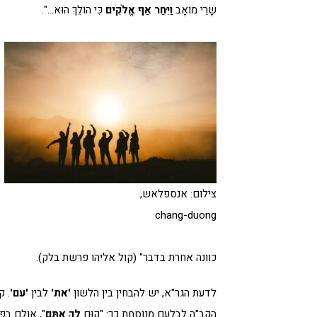
שָׂרֵי מוֹאָב
וַיִּחַר אַף אֱלֹקִים
כִּי הוֹלֵךְ הוּא…".
צילום: אנספלאש,
chang-duong
כוונה אחרת בדבר" (קול אליהו פרשת בלק).
לדעת הגר"א, יש להבחין בין הלשון
'את'
לבין
'עם'
. ק
הקב"ה לבלעם מנוסחת כך: "קוּם
לֵךְ אִתָּם
", אולם בפ