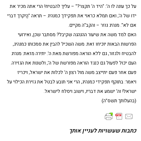
על כך עונה לו ה': "היד ה' תקצר?" – עליך להבטיח! הרי אתה מכיר את
ידו של ה', ואם תמלא כראוי את תפקידך כמנהיג – תראה "הֲיקרך דברי
אם לא". מנהיג גוזר – והקב"ה מקיים.
האם למד משה את שיעור ההנהגה שקיבל? מסתבר שכן, ואירועי
הפרשות הבאות יוכיחו זאת. משה השכיל להבין את סמכותו כמנהיג,
להבטיח ולגזור, גם ללא הוראה מפורשת מאת ה'. יתירה מזאת: מנהיג
העם יכול לפעול גם כנגד הוראה מפורשת של ה', ולשנות את הגזירה.
פעם אחר פעם יתייצב משה מול רצון ה' לכלות את ישראל, ויכריז
ויאמר: בתוקף תפקידי כמנהיג, הרי אני תובע לבטל את גזירת הכילוי על
ישראל! וה' ישמע את דבריו, וישוב ויסלח לישראל.
(בהעלותך תשס"ה)
כתבות שעשויות לעניין אותך