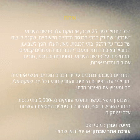
אודות
הכל התחיל לפני 25 שנה, אז הוקם עלון פרשת השבוע
"שבתון" שחולק בבתי הכנסת הדתיים הלאומיים, שקנה לו שם
של כבוד על דלפקי בתי הכנסת. מאז, העלון הפך לשבועון
המוביל בציבור הדתי, ומעבר לדברי תורה ומדורים קבועים
ומתחלפים על פרשת השבוע, נוספו כתבות מגזין, טורים
אהובים ומדורי אירוח.
המדורים בשבתון נכתבים על ידי רבנים מוכרים, אנשי אקדמיה
ומובילי דעה בציונות הדתית, והמגזין נוגע בכל מה שאקטואלי,
חם ומעניין את הציבור הדתי.
השבועון מופץ בעשרות אלפי עותקים בכ-5,500 בתי כנסת
ברחבי הארץ. בנוסף, מהדורה דיגיטלית המופצת בעשרות
אלפי עותקים.
מייסד ועורך
: מוטי זפט
עורכת אתר שבתון
: אביטל דואן שמולי