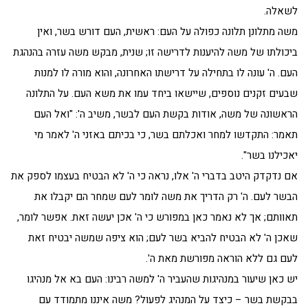
לשאלה.
משה מתלונן תלונה כפולה על העם: ראשית, העם דורש בשר, ואין
ביכולתו של משה להיענות לדרישה זו; שנית, מבקש משה עזרה בהנהגת
העם. ה' עונה לו בתחילה על דרישתו האחרונה, והוא מורה לו למנות
שבעים זקנים נוספים, שיישאו ביחד עמו את משא העם. על התלונה
הראשונה של משה, אודות בקשת העם לבשר, משיב ה': "ואל העם
תאמר: התקדשו למחר ואכלתם בשר, כי בכיתם באזני ה' לאמר מי
יאכילנו בשר".
אם נדקדק היטב בדברי ה' אלו, נראה כי ה' לא הבטיח בעצמו לספק את
הבשר לעם. ה' רק הדריך את משה לומר לעם שמחר הם יקבלו את
תאוותם; אך לא נאמר כאן במפורש כי ה' אכן יעשה זאת. אפשר לומר,
שאכן ה' לא הבטיח להביא בשר לעם; הוא ציפה שמשה יבטיח זאת
לעם גם ללא הוראה מפורשת מאת ה'.
יש כאן שיעור במנהיגות שהעביר ה' למשה רבינו: העם בא אל מנהיגו
בבקשת בשר – כיצד על המנהיג לפעול? משה איננו מתמודד עם