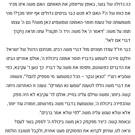
כה גדולה של בשר, באופן שייספק את תאוותם. האם משה אינו מכיר
את כוחו של ה'? האם לא פגש כבר בניסים גדולים אף יותר מכך?! מהי
משמעותה של טענת חוסר-האמונה שמשמיע כאן משה? גם ה' עצמו
תמה על משה: "ויאמר ה' אל משה: היד ה' תקצר? עתה תראה הֲיקרך
דברי אם לא!".
כבר חז"ל עמדו תמהים מול דברי משה רבינו, מנהיגם הדגול של ישראל.
חלקם סירבו לשמוע בדבריו חוסר אמונה ביכולת ה'; אולם אחרים הבינו
את הדברים כפשוטם, ותפסו את משה על דבריו. כך טען ר' עקיבא, כפי
שמביא רש"י: "הצאן ובקר – הכל כמשמעו: מי מספיק להם?"; והשווה
את דברי משה הללו לטענת "שמעו נא המורים". טענה זו האחרונה היתה
קשה ביותר, ומשה שילם עליה בחייו; אולם לר' עקיבא לא היה ספק
שהכפירה ביכולת ה', שנשמעת בדברי משה בפרשתנו, חמורה עוד יותר,
אלא שלא נענש עליה משה "לפי שלא אמר ברבים".
ובאמת קשה: כיצד מפקפק כאן משה ביכולת ה' לספק בשר לעם?
נראה לנו, שניתן לקרוא את הפסוקים מעט אחרת, ולקבל תשובה הולמת