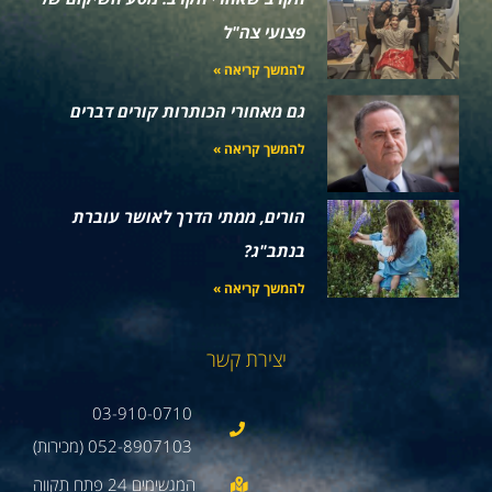
פצועי צה"ל
להמשך קריאה »
גם מאחורי הכותרות קורים דברים
להמשך קריאה »
הורים, ממתי הדרך לאושר עוברת
בנתב"ג?
להמשך קריאה »
יצירת קשר
03-910-0710
052-8907103 (מכירות)