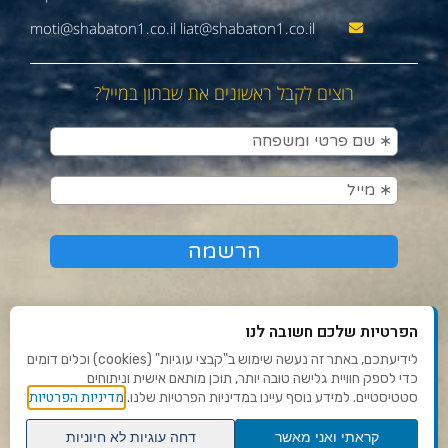
moti@shabaton1.co.il liat@shabaton1.co.il
רוצים לקבל ראשונים את שבתון במייל?
הפרטיות שלכם חשובה לנו
לידיעתכם, באתר זה נעשה שימוש ב"קבצי עוגיות" (cookies) וכלים דומים
כדי לספק חוויית גלישה טובה יותר, תוכן מותאם אישית וניתוחים
תנאי שימוש ומדיניות פרטיות
מדיניות הפרטיות
סטטיסטיים. למידע נוסף עיינו במדיניות הפרטיות שלנו.
פנו אלינו
קראתי ואני מאשר
דחה עוגיות לא חיוניות