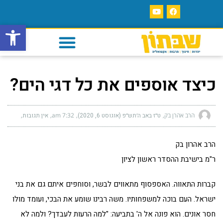
פתח סרגל
כיצד אוספים את כל דגי הים?
הרב אהרן בק
ט״ז באב ה׳תש״פ (אוגוסט 6, 2020)
7:32 am
אין תגובות
הרב אהרון בק
ר"מ בישיבת ההסדר ראשון לציון
קברות התאווה. האספסוף מתאווים לבשר, וסוחפים איתם גם את בני
ישראל. העם בוכה למשפחותיו. משה רבינו שומע את הבכי, ועומד מולו
חסר אונים. הוא פונה אל ה' בתביעה: "למה הרעות לעבדך? ולמה לא