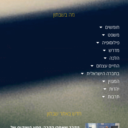
מה בשבתון
חומשים
משפט
פילוסופיה
מדרש
הלכה
החיים עצמם
בחברה הישראלית
המגזין
יהדות
תרבות
חדש באתר שבתון
הקרב שאחרי הקרב: מסע השיקום של