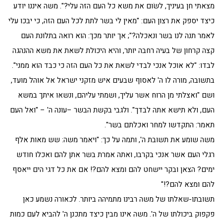
מצאתי חן בעיניך, לשׂום את משא כל העם הזה עלי?". משה איננו יודע
כיצד יספק את רצון העם: "מאין לי בשר לתת לכל העם הזה, כי יבכו עלי
לאמר תנה לנו בשר ונאכלה?"; אך יותר מכך: הוא רואה בתלונת העם
קצה קרחון של בעיה רחבה יותר, והיא היכולת לשאת את משא ההנהגה
לבדו: "לא אוכל אנכי לבדי לשאת את כל העם הזה כי כבד הוא ממני".
בתשובה, מורה לו ה' לאסוף שבעים איש מזקני ישראל אל אוהל מועד,
ושם "ואצלתי מן הרוח אשר עליך, ושמתי עליהם, ונשאו איתך במשא
העם, ולא תישא אתה לבדך". ולגבי בקשת הבשר –עונה ה' – "ואל העם
תאמר: התקדשו למחר ואכלתם בשר".
משה שומע את תשובת ה', ותמה על כך: "ויאמר משה: שש מאות אלף
רגלי העם אשר אנכי בקרבו, ואתה אמרת בשר אתן להם ואכלו חודש
ימים? הצאן ובקר יישחט להם ומצא להם?! אם את כל דגי הים ייאסף
להם ומצא להם?!"
תשובתו-שאלתו של משה רבינו מתמיהה ביותר. לכאורה נשמע כאן
פקפוק ביכולתו של ה'. משה אינו מבין כיצד מתכנן ה' להביא לעם כמות