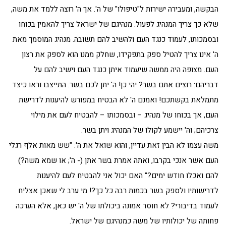
הבקשה, ומעבירה ישירות ל"טיפולו" של ה'. אך ה' רוצה ללמד את משה,
שלא כך צריך המנהיג לפעול. מנהיגם של ישראל צריך להאמין בכוחו
ובסמכותו, לעמוד כנגד העם ולהשיב להם תשובה. מנהיג המוסמך מאת
ה' אינו צריך להטיל ספק בתפקידו, שחלק ממנו הוא לספק את רצון
העם. מצופה היה ממשה שיעמוד איתן כנגד העם וישיב להם על
דבריהם: רוצים אתם בשר? יהי כן! ה' יתן לכם בשר. התייצבו וראו כיצד
מתמלאת בקשתכם! ואמנם ה' לא הבטיח במפורש להיענות לדרישת
העם, אך בכוחו של מנהיג – ובסמכותו – להבטיח לעם את מילוי
צרכיהם; וה' יישמע לקולו של המנהיג ויתן בשר.
משה עצמו לא הבין זאת עדיין, והוא שואל את ה': "שש מאות אלף רגלי
העם אשר אנכי בקרבו, ואתה אמרת בשר אתן (- ה'; או שמא משה?)
להם ואכלו חודש ימים?" האם יכול אני להבטיח לעם להיענות
לדרישותיו ולספק בשר בכמות רבה כל כך?! מי ערב לי שאכן אצליח
לעמוד בדיבורי? לא חוסר אמונה ביכולתו של ה' יש כאן, אלא הערכה
פחותה של יכולותיו של משה כמנהיגם של ישראל.