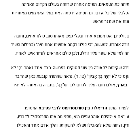
חתיתה כת הטמאים. תפיסה אחרת שרווחה בעולם הקדום האמינה
הכלכלי של כל אדם. גם תפיסה זו פתרה את בעלי האמצעים מאחריות
נות את שנגזר מראש.
 ולפיכך אנו ממוצא אחד ובעלי נפש מאותו סוג. כולנו אחים, וחובה
רה אומרת, למעשה, "כי כולנו רקמה אנושית אחת חיה" (כמילות השיר
חה למי שלא שפר עליו גורלו, ולכן כולם אחראים לעזור איש לאחיו.
ה שקיימת לכאורה בין שני פסוקים בפרשה: מצד אחד נאמר: "כִּי לֹא
 "אֶפֶס כִּי לֹא יִהְיֶה בְּךָ אֶבְיוֹן" (טו, ד). נראה שהתורה קובעת כאן שהדבר
בארץ
, אולם חובה עליך לגרום לכך ש"בְּךָ", בחברה בה אתה- לא יהיו
 לעמוד מתוך
הדיאלוג בין טורנוסרופוס לרבי עקיבא
המסופר
 "אם א-להיכם אוהב עניים הוא, מפני מה אינו מפרנסם?" לדבריו,
ין, וציווה שלא להאכילו ושלא להשקותו, והלך אדם אחד והאכילו