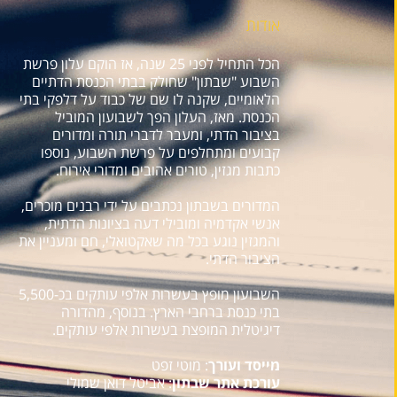
אודות
הכל התחיל לפני 25 שנה, אז הוקם עלון פרשת
השבוע "שבתון" שחולק בבתי הכנסת הדתיים
הלאומיים, שקנה לו שם של כבוד על דלפקי בתי
הכנסת. מאז, העלון הפך לשבועון המוביל
בציבור הדתי, ומעבר לדברי תורה ומדורים
קבועים ומתחלפים על פרשת השבוע, נוספו
כתבות מגזין, טורים אהובים ומדורי אירוח.
המדורים בשבתון נכתבים על ידי רבנים מוכרים,
אנשי אקדמיה ומובילי דעה בציונות הדתית,
והמגזין נוגע בכל מה שאקטואלי, חם ומעניין את
הציבור הדתי.
השבועון מופץ בעשרות אלפי עותקים בכ-5,500
בתי כנסת ברחבי הארץ. בנוסף, מהדורה
דיגיטלית המופצת בעשרות אלפי עותקים.
מייסד ועורך
: מוטי זפט
עורכת אתר שבתון
: אביטל דואן שמולי