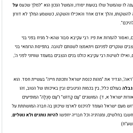
נה לו שהמשל שלו בטעות יסודו, והמשל הנכון הוא "למלך שכעס
על
א להשקותו, והלך אדם אחד והאכילו והשקהו, כששמע המלך לא דורון
היכם".
, ואסור להמרות את פיו. רבי עקיבא סבור שהא-ל מניח בפני בני
בים שנקרים לפניהם ויתאמצו לשנותם לטובה. בתפיסת הרומאי בני
אילו לשיטת רבי עקיבא כולנו בנים הנצבים במעמד שוויוני לפני ה',
ראה', הגדיר את "מהות כנסת ישראל ותכונת חייה" בעשיית חסד. הוא
גבלה
בעולם כלל, בין בכמות הניטבים ובין באיכותו של הטוב, זהו
ישראל א, ד). המושגים "עַם קָדוֹשׁ" ו"עַם סְגֻלָּה" המופיעים
לדרוש מעם ישראל העומד להיכנס לארצו שיכונן בה חברה המושתתת על
חשבו בחלשים, ומנהיגיה וכל חבריה יחפשו
להיות נותנים ולא נוטלים
,
תשע"ח)