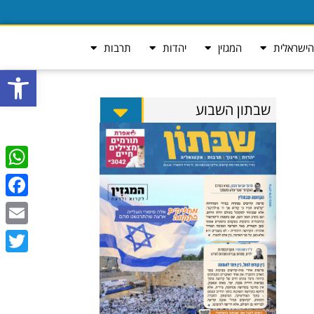
ישראלית
המגזין
יהדות
תרבות
פתח סרגל
שבתון השבוע
tsApp
ebook
Email
Twitter