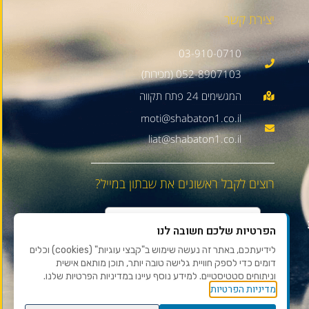
יצירת קשר
03-910-0710
052-8907103 (מכירות)
moti@shabaton1.co.il
liat@shabaton1.co.il
רוצים לקבל ראשונים את שבתון במייל?
הפרטיות שלכם חשובה לנו
לידיעתכם, באתר זה נעשה שימוש ב"קבצי עוגיות" (cookies) וכלים
דומים כדי לספק חוויית גלישה טובה יותר, תוכן מותאם אישית
וניתוחים סטטיסטיים. למידע נוסף עיינו במדיניות הפרטיות שלנו.
מדיניות הפרטיות