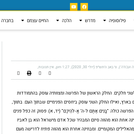
פילוסופיה
מדרש
הלכה
החיים עצמם
בחברה ה
ה ועבודה')
ט׳ באב ה׳תש״פ (יולי 30, 2020)
1:27 pm
אין תגובות
שת 'ראה' לשני חלקים. החלק הראשון של הפרשה ומצוותיה עוסק בהתמודדות
רץ, ואילו החלק השני עוסק ביחסים הפנימיים שבתוך העם. בתווך,
 כולה: "בָּנִים אַתֶּם ל-ה' אֱ-לֹהֵיכֶם" (יד, א). פסוק זה כפל פנים
ינה אחת הוא מהווה סיום המבהיר שכל אדם מישראל הוא בן לאביו
 מהאלילים המקומיים. ומבחינה אחרת הוא מהווה פתיח לדרישה מעם