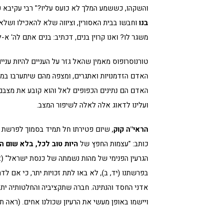
והשקהו, כששמע המלך לא כועס עליו?" רבי עקיבא ע
בנו
וחבשו בבית האסורין, וציווה שלא להאכילו ושל
משגר לו? ואנו קרוין בנים, דכתיב: בנים אתם לה' א-ל
טורנוסרופוס מאמין שהאל גזר על העניים להיות עניים
האדם הזדמנויות ואתגרים, ומצפה מהם שיתערבו במצ
האדם הם נתינים הכפופים לאל והוא קובע את מצבם, ו
ועלינו לדאוג אלה לאלה לשיפור המצב.
הראי"ה קוק
, שיום פטירתו חל תמיד בסמוך לפרשת '
כותב: "עצמות החפץ של
היות טוב לכל, בלא שום ה
הגרעין הפנימי של מהות נשמתה של כנסת ישראל" (אורות 
בפרשתנו (יד, ב), לא באו לתת זכויות יתר, כי אם 
אדני החסד והנתינה. חברה שתקציביה והחלטותיה ית
ויישמו באופן מעשי את הרעיון שכולנו אחים. (ראה 