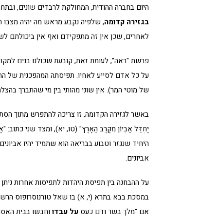
היום בחברה ההודית, המחולקת לרבדים שונים, ובת
בגזירה קדומה
, שלפיה נקבע מראש מה יהיה מצבו 
לאחרים, שכן אין זה מתפקידם ואף אין ביכולתם לש
פרשת "ראה", לעומת זאת, קובעת שכולנו בנים למקום,
על כל אדם לסייע לאחיו. תפיסתה המהפכנית של התו
של מוטי המר). אין שוני מהותי בין מי שהתברך בהצל
באשר לגזירה הקדומה, זו צריכה להתפרש מתוך הסתיר
יֶחְדַּל אֶבְיוֹן מִקֶּרֶב הָאָרֶץ" (טו, יא), ומצד שני כתוב:
היחיד שנגזר וטבוע בבריאה הוא שתמיד יהיו אביונים
אביונים.
על ההבחנה בין תפיסת היהדות לתפיסות אחרות ניתן
במסכת בבא בתרא (י, א) בו שאל טורנוסרופוס הרשע:
אם "מלך בשר ודם כעס
על עבדו
וחבשו בבית האסור