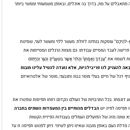
תאבלים על מת, בדרך בה אוכלים, ובאופן משמעותי וממשי ביותר
אֱ-לֹהֵיכֶם" עוסקות בנתינה לזולת: מעשר ללוי ומעשר לעני, שמיטת
 פרישה לעבד המסיים עבודתו. גם מצוות הרגלים המסיימות את
֣ וַאֲמָתֶךָ֒ וְהַלֵּוִי֙ אֲשֶׁ֣ר בִּשְׁעָרֶ֔יךָ וְהַגֵּ֛ר וְהַיָּת֥וֹם
אה להעניק לנו פריבילגיות, אלא נועדה להטיל עלינו חובות
ניף דגל של חיים בעלי מוסר גבוה ותובעני, מוסר של אלטרואיזם
 דוגמתו. בכל התרבויות של העולם הקדום רווחו תפיסות שפטרו את
ו תפיסה לפיה יש
הבדלים מהותיים בין המעמדות השונים בחברה
.
צא שונה מזה של הפועלים העמלים בעבודות הפיזית הקשות
דלת העם באופן מובנה שאינו ניתן לשינוי. ניתן לפגוש תפיסה זו עד