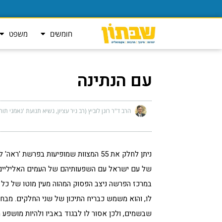
חומשים
משפט
עם הנתינה
הרב ד"ר רונן לוביץ (רב ניר עציון, נשיא תנועת 'נאמני תור
ניתן לחלק את 55 המצוות שמופיעות בפר
של עם ישראל עם השפעותיהם של העמים האליליים בא
במרכז הפרשה ניצב הפסוק המהוה מעין מוטו של כל הפרשה
לו, והוא משמש כבריח התיכון של שני החלקים. מבח
שבשמים, ולכן אסור לו לבגוד באביו ולהיות מושפע