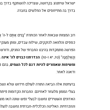
ישראל שיתנהג בקדושה, שצריכה להשתקף בדרך בה מ
בדרך בה מתייחסים אל החלשים בחברה.
רוב המצוות שבאות לאחר הכותרת "בָּנִים אַתֶּם ל-ה' 
כספים והלוואה לנזקקים, שילוח עבדים, ומתן מענקי
הפרשה מתמקדות בהיבט החברתי של החגים, ודורשות לשמח את "עַבְדְּךָ
וְהָאַלְמָנָ֖ה" (טז, יא ו-טו).
הגדרתנו כבנים לה' אינה ב
ומשימות שאמורים להיות דגם לכל העמים
, בהם נ
ודאגה לאחר.
ברעיונות אלה הביאה התורה לעולם חידוש שלא נשמע
בעלי הממון מלעזור לאחיהם. החברות הקדומות פיתח
האדונים והעשירים נחשבו לבעלי נפש שונה ו/או מו
וההכרחיות. האליטה הכלכלית-חברתית נחשבה לנעלה מ