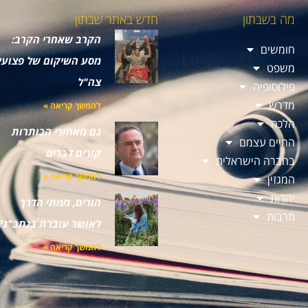
מה בשבתון
חדש באתר שבתון
הקרב שאחרי הקרב:
חומשים
מסע השיקום של פצועי
משפט
צה"ל
פילוסופיה
מדרש
להמשך קריאה »
הלכה
גם מאחורי הכותרות
החיים עצמם
קורים דברים
בחברה הישראלית
להמשך קריאה »
המגזין
יהדות
הורים, ממתי הדרך
תרבות
לאושר עוברת בנתב"ג?
להמשך קריאה »