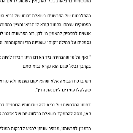
מתגשמות במציאות. בכל זאת, אין לשמוע לו אם הוא
ההתלבטות של הפרשנים בשאלת זהותו של נביא השקר,
הפסוקים עצמם: הכתוב קורא לו 'נביא' ומציין במפור
אנשים להפסיק להאמין בו. לכן, רוב הפרשנים נטו 
נסמכים על המילה "יקום" שעניינה מרי והתקוממות. וכ
" ואף על פי שהבחירה ביד האדם היינו דבידו להיות 
בקרבך נביא' שגם הוא נקרא נביא סתם
ויש בו כח הנבואה אלא שהוא יקום מעצמו ולא נקר
שקלקלו עתידים ליתן את הדין".
דמותו המכחשת של נביא כזה שכוחותיו הרוחניים כה ג
כאן, ננסה להתמקד בשאלת הרלוונטיות של אזהרה זו 
הרמב"ן לפרשתנו, מבהיר שניתן להגיע לדבקות המוליד