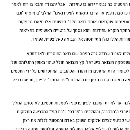
אנשים כח נבואיי ידעו בו עתידות… אבל יתבודד ותבא בו רוח לאמר
ידעו סבת הענין אך הדבר נתאמת לעיני רואים". המלבי"ם מוסיף "וגם
נעטיזמוס שקראום אותם רואה מלב". פרשנים אלו תיארו טכניקות
מחקר הנקרא עתידנות, והוא נסמך על ביטויים ראשוניים במציאות
ויות הללו כולן מתייחסות אל הנבואה כאל צפיית העתיד.
עלינו לעבוד עבודה-זרה מניחה שהנבואה המוסרית ולאו דווקא
משפסקה הנבואה בישראל. קץ הנבואה חולל שינוי באופן התגלותם של
לשומרי הדת הניזונים מן התורה והכתובים, המתפרשים על ידי החכמים
אה הוא גם נקודת הציון שבה הפכנו ל"עם הספר". לפיכך, תופעת נביא
כה. אך למרות המעבר לעיון פרשני ולסמכות חכמים, לא נסתם הגולל
ורדי ה"מרכבה", וההולכים ב"פרדס", ו"בת קול" המכריעה מחלוקות.
ושי כביטוי לצלם אלוקים השוכן באדם והמסוגל לגלות את רצון
 הנלוות לה: גילויי אליהו, התעלות הנשמה, וחלומות, עסקה בדיבור