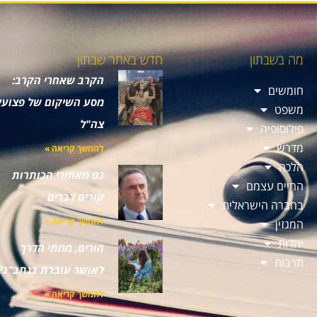
מה בשבתון
חדש באתר שבתון
הקרב שאחרי הקרב:
חומשים
מסע השיקום של פצועי
משפט
צה"ל
פילוסופיה
מדרש
להמשך קריאה »
הלכה
גם מאחורי הכותרות
החיים עצמם
קורים דברים
בחברה הישראלית
להמשך קריאה »
המגזין
יהדות
הורים, ממתי הדרך
תרבות
לאושר עוברת בנתב"ג?
להמשך קריאה »