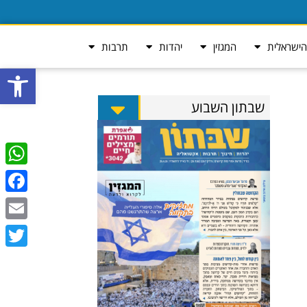
ישראלית
המגזין
יהדות
תרבות
פתח סרגל
שבתון השבוע
tsApp
ebook
Email
Twitter