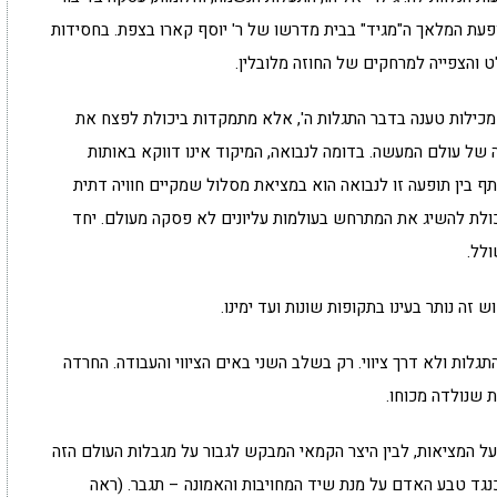
פעת המלאך ה"מגיד" בבית מדרשו של ר' יוסף קארו בצפת. בחסידות
ט והצפייה למרחקים של החוזה מלובלין.
ן מכילות טענה בדבר התגלות ה', אלא מתמקדות ביכולת לפצח את
של עולם המעשה. בדומה לנבואה, המיקוד אינו דווקא באותות
ף בין תופעה זו לנבואה הוא במציאת מסלול שמקיים חוויה דתית
יכולת להשיג את המתרחש בעולמות עליונים לא פסקה מעולם. יחד
ולל.
 זה נותר בעינו בתקופות שונות ועד ימינו.
לות ולא דרך ציווי. רק בשלב השני באים הציווי והעבודה. החרדה
ת שנולדה מכוחו.
ל המציאות, לבין היצר הקמאי המבקש לגבור על מגבלות העולם הזה
גד טבע האדם על מנת שיד המחויבות והאמונה – תגבר. (ראה