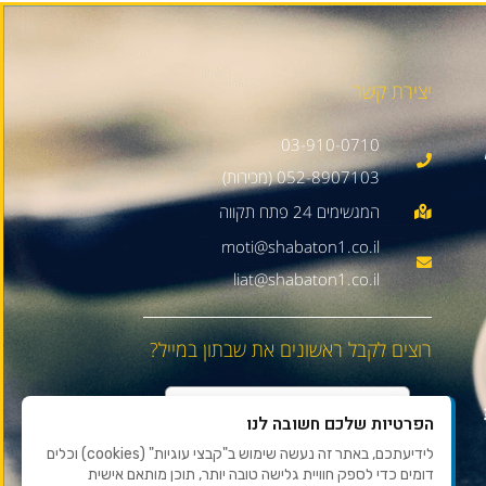
יצירת קשר
03-910-0710
052-8907103 (מכירות)
moti@shabaton1.co.il
liat@shabaton1.co.il
רוצים לקבל ראשונים את שבתון במייל?
הפרטיות שלכם חשובה לנו
לידיעתכם, באתר זה נעשה שימוש ב"קבצי עוגיות" (cookies) וכלים
דומים כדי לספק חוויית גלישה טובה יותר, תוכן מותאם אישית