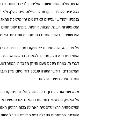
הבשר שלנו מטשטשות ומעלימות. "כי בנפשות בקצת ה
ככה יהיה לעתיד… ויקראו לו הפילוסופים כהי"ן, ולא 
בזמנינו יתחדשו עניינים כאלה אם ע"י מלאכת המאג
המאפשרות השגת תובנות רוחניות. בימינו ישנו תחום 
העכשווית שבהם כמוסים התפתחויות עתידיות. האפשר
על פניו, האזהרה מפני נביא שיקום מקרבנו וינבא כי 
העתידנית היא חלק מחיינו. לכאורה, החשש הזה פג 
דברי ה'. באחת הפכנו מעם הניזון מדבר ה' המתחדש, 
והמלומדים, דורשי התורה שבכל דור. סיום עידן הנבו
שסרח אינה צפויה בעולמנו.
אלא שתיאור זה נכון בכל הנוגע לתולדות פסיקת ההל
על האפיק המיסטי. בתקופת התנאים אנו פוגשים את י
הפילוסופיה הרציונליסטית האמינה בכוח ההיגיון האנ
השכינה. התפתחות הקבלה בימי הביניים על כל התופעות