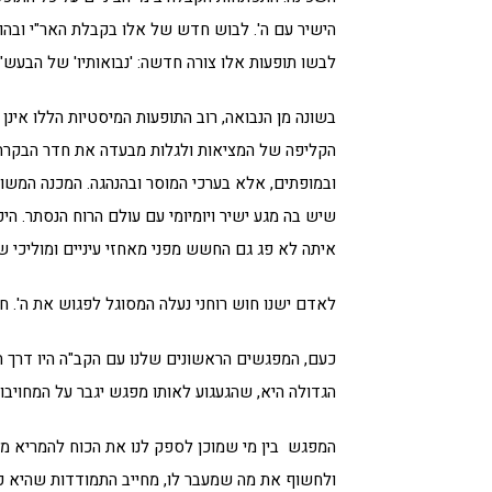
הישיר עם ה'. לבוש חדש של אלו בקבלת האר"י ובהו
לבשו תופעות אלו צורה חדשה: 'נבואותיו' של הבעש"
בשונה מן הנבואה, רוב התופעות המיסטיות הללו אינ
הקליפה של המציאות ולגלות מבעדה את חדר הבקרה 
ובמופתים, אלא בערכי המוסר ובהנהגה. המכנה המשות
שיש בה מגע ישיר ויומיומי עם עולם הרוח הנסתר. ה
איתה לא פג גם החשש מפני מאחזי עיניים ומוליכי ש
לאדם ישנו חוש רוחני נעלה המסוגל לפגוש את ה'. חוש
כעם, המפגשים הראשונים שלנו עם הקב"ה היו דרך התג
הגדולה היא, שהגעגוע לאותו מפגש יגבר על המחויבו
המפגש בין מי שמוכן לספק לנו את הכוח להמריא מע
ולחשוף את מה שמעבר לו, מחייב התמודדות שהיא כנ