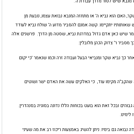
 מנבא שיש לסור מדרך עבודת ה'.
 האם הוא נביא ה' או מתחזה המנבא נבואת עצמו, נובעת מן
ש שאותותיו יתקיימו. קשה אמנם להסביר מדוע ה' שולח נביא לעודד
לומר שיש כאן אדם גדול במדרגת נביא, שסטה מן הדרך. פרשנים אלה
ך מסביר ר' צדוק הכהן מלובלין:
אחר כך נביא שקר ומנביאי הבעל ועבודה זרה וכמו שנאמר 'כי יקום
א שהקב"ה מקימו עוד, כי האלקים עשה את האדם ישר ושוטים
בוהים ובכל זאת הוא בועט בכוחות הללו נדונה בסוגיה בסנהדרין.
לימינו.
ה נבואה גם בימיו. ניתן להשיג באמצעות ריכוז רב את מה שעיני