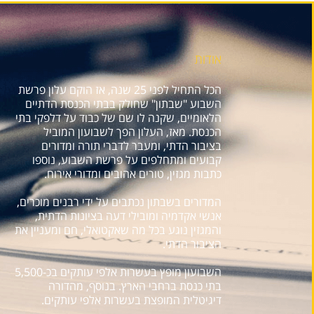
אודות
הכל התחיל לפני 25 שנה, אז הוקם עלון פרשת
השבוע "שבתון" שחולק בבתי הכנסת הדתיים
הלאומיים, שקנה לו שם של כבוד על דלפקי בתי
הכנסת. מאז, העלון הפך לשבועון המוביל
בציבור הדתי, ומעבר לדברי תורה ומדורים
קבועים ומתחלפים על פרשת השבוע, נוספו
כתבות מגזין, טורים אהובים ומדורי אירוח.
המדורים בשבתון נכתבים על ידי רבנים מוכרים,
אנשי אקדמיה ומובילי דעה בציונות הדתית,
והמגזין נוגע בכל מה שאקטואלי, חם ומעניין את
הציבור הדתי.
השבועון מופץ בעשרות אלפי עותקים בכ-5,500
בתי כנסת ברחבי הארץ. בנוסף, מהדורה
דיגיטלית המופצת בעשרות אלפי עותקים.