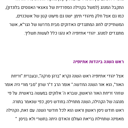
התקבל המנהג (למשל בקהילה הספרדית של צאצאי האנוסים בלונדון),
כמו גם אצל חלק מיהודי תימן. ישנו גם מיעוט קטן של אשכנזים,
המשתייכים לחוג המתנגדים האדוקים מבית מדרשו של הגר"א, אשר
מתנגדים למנהג. יהודי אתיופיה לא נהגו כלל לעשות תשליך.
ראש השנה ביהדות אתיופיה
אצל יהודי אתיופיה ראש השנה נקרא "ברהן סרקה", ובעברית "זריחת
האור", הוא אור השנה החדשה." אומר הרב ד"ר שרון "סבי מורי היה אומר
שזוהי זריחת האור הראשון, שברא ה' אלוקים במעשה בראשית. על פי
מנהגה של הקהילה, השנה מתחילה בחודש ניסן, כפי שנאמר בתורה.
ראש חודש ניסן ראשון וראש הוא לכל חודשי השנה. עם זאת, הקהילה
מאמינה שתחילת בריאת העולם והאדם היתה בתשרי ולא בניסן. "