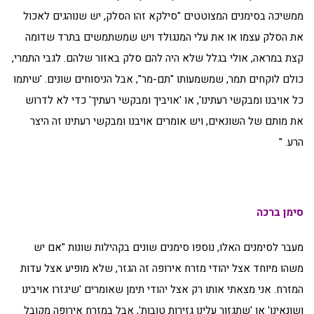
ממשיכה בסימנים המצוטטים "סילקא זהו הסלק, יש שנוהגים לאכול
את הסלק עצמו או את עלי המנגולד ויש שמשתמשים בתרד שדומה
קצת במראה, אולי בגלל שלא היה להם סלק באזור שלהם. לגבי התמרי,
כולם לוקחים תמר, שמשמעותו "תם-מר", אבל הניסוחים שונים. 'שיתמו
כל אויבנו ומבקשי רעתינו', או 'אויביך ומבקשי רעתיך' כדי לא לדרוש
את מותם של השונאים, ויש אומרים אויבנו ומבקשי רעתינו זה היצר
הרע. "
סימן ברכה
מעבר לסימנים האלו, נוספו סימנים שונים בקהילות שונות "אם יש
משהו מיוחד אצל יהודי מזרח אירופה זה הגזר, שלא מופיע אצל עדות
המזרח. אני מצאתי אותו רק אצל יהודי תימן שאומרים 'שיגזרו אויבינו
ושונאינו' או 'שתגזור עלינו גזירות טובות', אבל במזרח אירופה מקובל