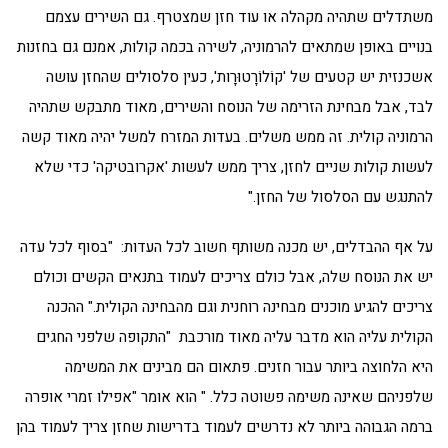
משתדלים שתהיה מקהלה או עוד חזן שמצטרף. גם השירים עצמם
בנויים באופן שמתאים להרמוניה, לשירה בכמה קולות, אמנם גם בחזנות
אשכנזית יש קטעים של 'קוֹלוֹרָטוּרָות', כעין סלסולים שהחזן עושה
לבד, אבל מבחינת הזרימה של הנוסח והשירים, מאוד מתבקש שתהיה
הרמוניה קולית. זה ממש משלים. בעדות המזרח למשל יהיה מאוד קשה
לעשות קולות שניים לחזן, צריך ממש לעשות 'אקרובטיקה' כדי שלא
להתנגש עם הסלסול של החזן."
על אף ההבדלים, יש מכנה משותף חשוב לכל העדות: "בסוף לכל עדה
יש את הנוסח שלה, אבל כולם צריכים לעמוד בתנאים הקשים וכולם
צריכים להגיע מוכנים מבחינה רוחנית וגם מהבחינה הקולית." ההכנה
הקולית עליה הוא מדבר עליה מאוד מורכבת "התקופה שלפני החגים
היא הלחוצה ביותר עבור חזנים. פתאום הם מבינים את המשימה
שלפניהם שאינה משימה פשוטה כלל. " הוא אומר "אפילו זמרי אופרה
ברמה הגבוהה ביותר לא נדרשים לעמוד בדרישות שחזן צריך לעמוד בהן