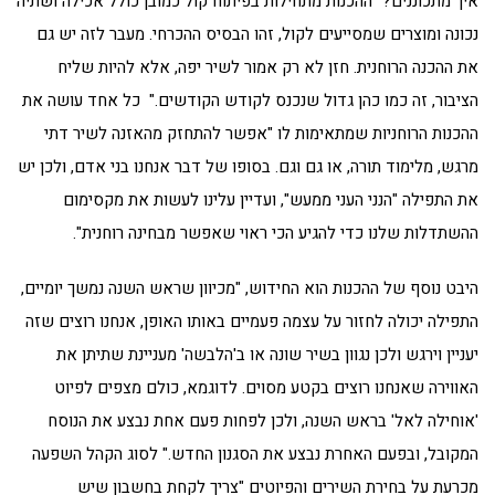
איך מתכוננים? "ההכנות מתחילות בפיתוח קול כמובן כולל אכילה ושתיה
נכונה ומוצרים שמסייעים לקול, זהו הבסיס ההכרחי. מעבר לזה יש גם
את ההכנה הרוחנית. חזן לא רק אמור לשיר יפה, אלא להיות שליח
הציבור, זה כמו כהן גדול שנכנס לקודש הקודשים." כל אחד עושה את
ההכנות הרוחניות שמתאימות לו "אפשר להתחזק מהאזנה לשיר דתי
מרגש, מלימוד תורה, או גם וגם. בסופו של דבר אנחנו בני אדם, ולכן יש
את התפילה "הנני העני ממעש", ועדיין עלינו לעשות את מקסימום
ההשתדלות שלנו כדי להגיע הכי ראוי שאפשר מבחינה רוחנית".
היבט נוסף של ההכנות הוא החידוש, "מכיוון שראש השנה נמשך יומיים,
התפילה יכולה לחזור על עצמה פעמיים באותו האופן, אנחנו רוצים שזה
יעניין וירגש ולכן נגוון בשיר שונה או ב'הלבשה' מעניינת שתיתן את
האווירה שאנחנו רוצים בקטע מסוים. לדוגמא, כולם מצפים לפיוט
'אוחילה לאל' בראש השנה, ולכן לפחות פעם אחת נבצע את הנוסח
המקובל, ובפעם האחרת נבצע את הסגנון החדש." לסוג הקהל השפעה
מכרעת על בחירת השירים והפיוטים "צריך לקחת בחשבון שיש