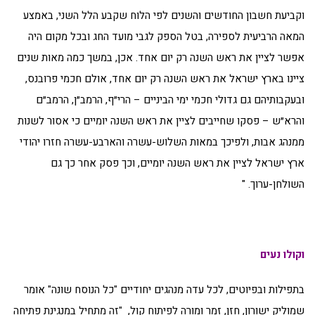
וקביעת חשבון החודשים והשנים לפי הלוח שקבע הלל השני, באמצע
המאה הרביעית לספירה, בטל הספק לגבי מועד החג ובכל מקום היה
אפשר לציין את ראש השנה רק יום אחד. אכן, במשך כמה מאות שנים
ציינו בארץ ישראל את ראש השנה רק יום אחד, אולם חכמי פרובנס,
ובעקבותיהם גם גדולי חכמי ימי הביניים – הרי״ף, הרמב״ן, הרמב״ם
והרא״ש – פסקו שחייבים לציין את ראש השנה יומיים כי אסור לשנות
ממנהג אבות, ולפיכך במאות השלוש-עשרה והארבע-עשרה חזרו יהודי
ארץ ישראל לציין את ראש השנה יומיים, וכך פסק אחר כך גם
השולחן-ערוך. "
וקולו נעים
בתפילות ובפיוטים, לכל עדה מנהגים יחודיים "כל הנוסח שונה" אומר
שמוליק ישורון, חזן, זמר ומורה לפיתוח קול, "זה מתחיל במנגינת פתיחה