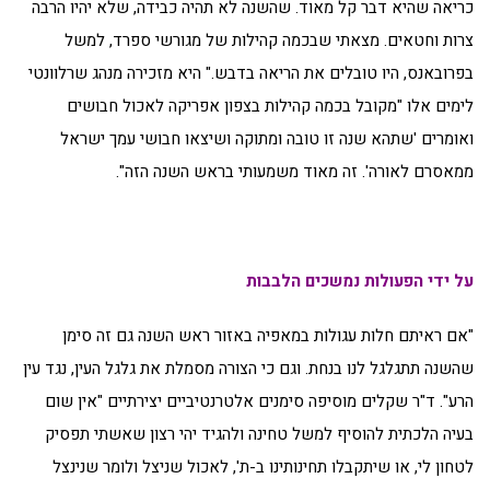
כריאה שהיא דבר קל מאוד. שהשנה לא תהיה כבידה, שלא יהיו הרבה
צרות וחטאים. מצאתי שבכמה קהילות של מגורשי ספרד, למשל
בפרובאנס, היו טובלים את הריאה בדבש." היא מזכירה מנהג שרלוונטי
לימים אלו "מקובל בכמה קהילות בצפון אפריקה לאכול חבושים
ואומרים 'שתהא שנה זו טובה ומתוקה ושיצאו חבושי עמך ישראל
ממאסרם לאורה'. זה מאוד משמעותי בראש השנה הזה".
על ידי הפעולות נמשכים הלבבות
"אם ראיתם חלות עגולות במאפיה באזור ראש השנה גם זה סימן
שהשנה תתגלגל לנו בנחת. וגם כי הצורה מסמלת את גלגל העין, נגד עין
הרע". ד"ר שקלים מוסיפה סימנים אלטרנטיביים יצירתיים "אין שום
בעיה הלכתית להוסיף למשל טחינה ולהגיד יהי רצון שאשתי תפסיק
לטחון לי, או שיתקבלו תחינותינו ב-ת', לאכול שניצל ולומר שנינצל