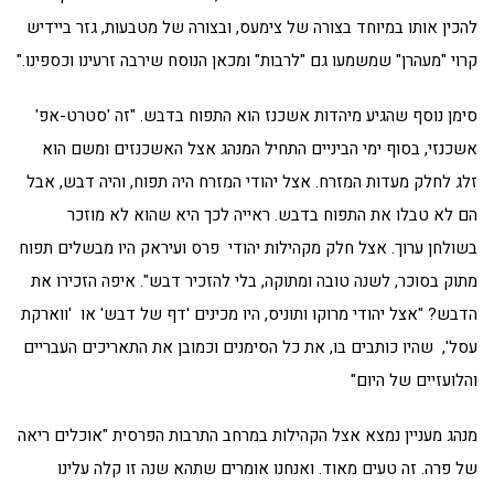
להכין אותו במיוחד בצורה של צימעס, ובצורה של מטבעות, גזר ביידיש
קרוי "מעהרן" שמשמעו גם "לרבות" ומכאן הנוסח שירבה זרעינו וכספינו."
סימן נוסף שהגיע מיהדות אשכנז הוא התפוח בדבש. "זה 'סטרט-אפ'
אשכנזי, בסוף ימי הביניים התחיל המנהג אצל האשכנזים ומשם הוא
זלג לחלק מעדות המזרח. אצל יהודי המזרח היה תפוח, והיה דבש, אבל
הם לא טבלו את התפוח בדבש. ראייה לכך היא שהוא לא מוזכר
בשולחן ערוך. אצל חלק מקהילות יהודי פרס ועיראק היו מבשלים תפוח
מתוק בסוכר, לשנה טובה ומתוקה, בלי להזכיר דבש". איפה הזכירו את
הדבש? "אצל יהודי מרוקו ותוניס, היו מכינים 'דף של דבש' או 'ווארקת
עסל', שהיו כותבים בו, את כל הסימנים וכמובן את התאריכים העבריים
והלועזיים של היום"
מנהג מעניין נמצא אצל הקהילות במרחב התרבות הפרסית "אוכלים ריאה
של פרה. זה טעים מאוד. ואנחנו אומרים שתהא שנה זו קלה עלינו