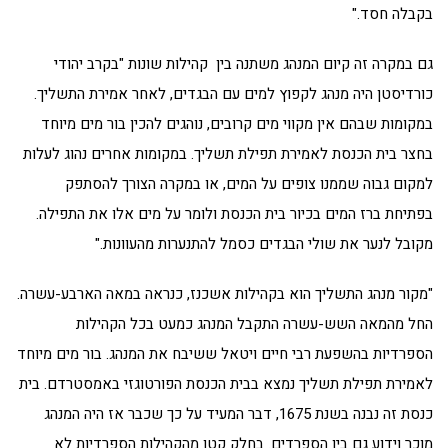
בקבלה חסד."
גם במקרה זה קיום המנהג משתנה בין קהילות שונות "בקרב יהודי
כורדיסטן היה מנהג לקפוץ למים עם הבגדים, לאחר אמירת התשליך.
במקומות שבהם אין מקווי מים קרובים, נוהגים להכין בור מים מיוחד
בחצר בית הכנסת לאמירת תפילת תשליך. במקומות אחרים נהוג לעלות
למקום גבוה שממנו צופים על המים, או במקרה הצורך להסתפק
בפתיחת ברז המים בכיור בית הכנסת ולומר על מים אלו את התפילה.
מקובל לנער את שולי הבגדים כסמל להתנערות מהעוונות."
"מקור מנהג התשליך הוא בקהילות אשכנז, כנראה במאה הארבע-עשרה.
החל מהמאה השש-עשרה התקבל המנהג כמעט בכל הקהילות
הספרדיות בהשפעת רבי חיים ויטאל ששיבח את המנהג. בור מים מיוחד
לאמירת תפילת תשליך נמצא ‏בבית הכנסת הפורטוגזי באמסטרדם. בית
כנסת זה נבנה בשנת 1675, דבר המעיד על כך שכבר אז היה המנהג
מוכר וידוע גם בין הספרדים. בחלק קטן מהקהילות הספרדיות לא