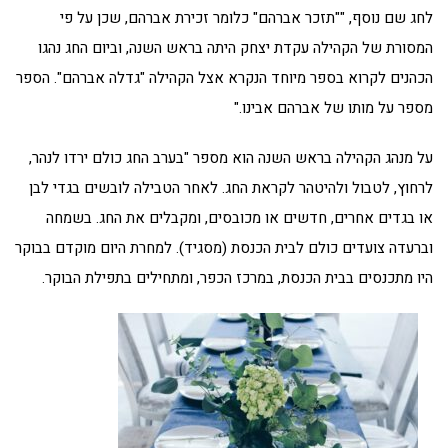
לחג שם נוסף, ""תזכר אברהם" כלומר זכירת אברהם, שכן על פי
המסורת של הקהילה עקדת יצחק היתה בראש השנה, וביום החג נהגו
הכהנים לקרוא בספר מיוחד הנקרא אצל הקהילה "גדלה אברהם". הספר
מספר על מותו של אברהם אבינו."
על מנהג הקהילה בראש השנה הוא מספר "בערב החג כולם ירדו לנהר,
לרחוץ, לטבול ולהיטהר לקראת החג. לאחר הטבילה לובשים בגדי לבן
או בגדים אחרים, חדשים או מכובסים, ומקבלים את החג. בשמחה
וברעדה צועדים כולם לבית הכנסת (מסגיד). למחרת היום מוקדם בבוקר
היו מתכנסים בבית הכנסת, במרכז הכפר, ומתחילים בתפילת הבוקר.