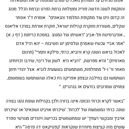
"אנחנו מניחים על השולחן מאכלים שונים שמסמלים את המשאלות
והתקוות לשנה חדשה פוריה ומוצלחת ברמת הפרט וברמת הכלל. מנהג
זה קדום הינו עוד מתקופת התלמוד והגאונים". אומרת ד"ר אסתר
שקלים, משוררת וחוקרת קהילות ישראל, חוקרת אורחת במרכז אליאנס
, אוניברסיטת תל-אביב."ראשיתו של המנהג במסכת כריתות ( דף ו, א):
"אמר אביי: עכשיו שאמרתָ שלסימן יש חשיבות – יהא רגיל אדם
לאכול בראש השנה קרא ורוביא, כרתי, סילקא ותמרי" (תרגום
מארמית)." והיא מפרשת, "רוביא היא לשון של ריבוי, שירבו זכויותינו.
מאחר ור' ו-ל' מתחלפות, משתמשים בשעועית לוביא. אצל יהודי תימן
השתמשו גם בחילבה ובצפון אפריקה היו כאלה שהשתמשו בשומשום,
צמחים שמרובים בזרעים או בגרגרים. "
"באשר לקרא וכרתי הכוונה אינה ברורה ולכן בקהילות שונות נהגו בצורה
שונה. כרתי המשמעות של 'לכרות'. 'שיכרתו אויבינו ושונאינו' או 'שיכרתו
אויביך ומבקשי רעתיך' יש שמתשמשים בכרישה ויהודים מגורשי ספרד
עושים מזה קציצות מיוחדת שנקראות 'קפטיקאס דה פרסה'" היא