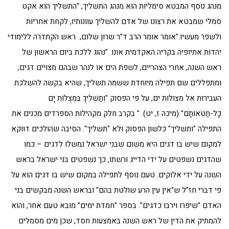
מנהג נוסף המבטא סימליות הוא מנהג התשליך, "התשליך הוא אקט
סמלי שמבטא את רצונו של אדם להשליך עוונותיו, לקחת אחריות
ולשפר מעשיו."אומר אומר הרב ד"ר שרון שלום, ראש הקתדרה ללימודי
יהדות אתיופיה בקריה האקדמית אונו. "נהוג ללכת ביום הראשון של
ראש השנה, אחרי הצהריים, לשפת הים או לנהר שבהם מצויים דגים,
ומתפללים שם תפילה מיוחדת ששמה תשליך, שהיא בקשה להשלכת
העבירות אל מצולות ים, על פי הפסוק "וְתַשְׁלִיךְ בִּמְצֻלוֹת יָם
כָּל-חַטֹּאותָם" (מיכה ז, יט). " בקרב חלק מקהילות הספרדים מכנים את
התפילה "ותשליך" כלשון הפסוק ולא "תשליך". הסיבה שהולכים דווקא
למקום שיש בו דגים היא משום שבני ישראל נמשלו לדגים – כמו
שהדגים נשפטים על ידי הדייג ורשתו, כך נשפטים בני ישראל בראש
השנה על ידי אלוקים. טעם נוסף לתפילה במקום שיש בו דגים הוא על
פי דברי חז"ל ש"אין עין הרע שולטת בהם" ובראש השנה מבקשים בני
האדם "שיפרו וירבו כדגים". בספר "חמדת ימים" מובא טעם אחר, והוא
להמתיק את הדין של ראש השנה באמצעות חסד, שכן מים מסמלים