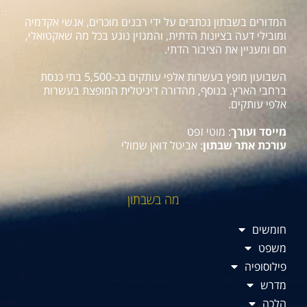
המדורים בשבתון נכתבים על ידי רבנים מוכרים, אנשי אקדמיה
ומובילי דעה בציונות הדתית, והמגזין נוגע בכל מה שאקטואלי,
חם ומעניין את הציבור הדתי.
השבועון מופץ בעשרות אלפי עותקים בכ-5,500 בתי כנסת
ברחבי הארץ. בנוסף, מהדורה דיגיטלית המופצת בעשרות
אלפי עותקים.
מייסד ועורך
: מוטי זפט
עורכת אתר שבתון
: אביטל דואן שמולי
מה בשבתון
חומשים
משפט
פילוסופיה
מדרש
הלכה