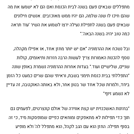
מתפללים שבאים פעם בשנה לבית הכנסת ואם הם לא ישמעו את מה
שהם חיכו לו שנה שלמה, הם יהיו ממש מאוכזבים. אנשים חילונים
שבאים פעם בשנה לתפילת נעילה ירצו לשמוע את השיר 'עוד תראה
כמה טוב יהיה בשנה הבאה'."
ובל נשכח את ההרמוניה "אם יש יותר מחזן אחד, או אפילו מקהלה,
נוסף להכנות האמורות צריך לעשות הרבה חזרות ותיאומים, קולות
שניים, שלישיים ועוד." בעדות אחרות ההרמוניה נשמרת באופן שונה
"התפללתי בבית כנסת תימני בשבת, וראיתי שהם שרים כמעט כל הזמן
ביחד, ולמרות שכל אחד שר בטון אחר, ולא באותה האוקטבה, זה עדיין
לא נשמע זיוף"
"בחזנות האשכנזית יש קצת אווירה של אולם קונצרטים, לפעמים גם
תוך כדי תפילות לא מתאפקים ומוחאים כפיים שמופסקות מיד, כי זה
בסוף תפילה. החזן הוא עם הגב לקהל, הוא מתפלל לה' ולא מופיע