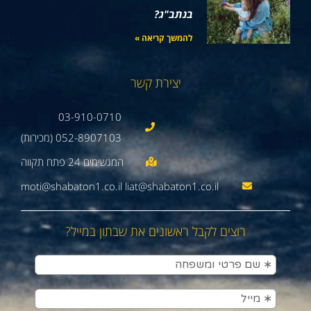
בנתב"ג?
להמשך קריאה »
יצירת קשר
03-910-0710
052-8907103 (מכירות)
moti@shabaton1.co.il liat@shabaton1.co.il
רוצים לקבל ראשונים את שבתון במייל?