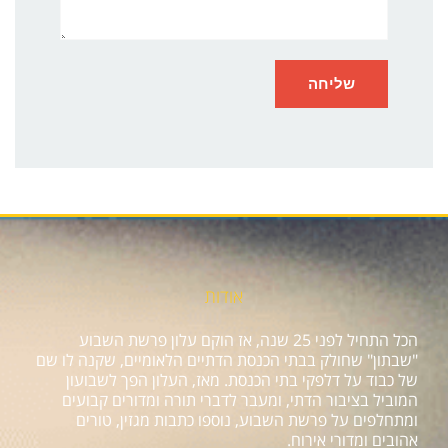
אודות
הכל התחיל לפני 25 שנה, אז הוקם עלון פרשת השבוע
"שבתון" שחולק בבתי הכנסת הדתיים הלאומיים, שקנה לו שם
של כבוד על דלפקי בתי הכנסת. מאז, העלון הפך לשבועון
המוביל בציבור הדתי, ומעבר לדברי תורה ומדורים קבועים
ומתחלפים על פרשת השבוע, נוספו כתבות מגזין, טורים
אהובים ומדורי אירוח.