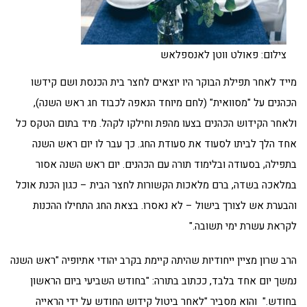
צילום: פאולט ווטן לאנספלאש
מייד לאחר תפילת הבוקר היו יוצאים לחצר בית הכנסת ושם קידשו
הכהנים על "מסוואית" (לחם מיוחד הנאפה לכבוד חג ראש השנה),
ולאחר הקידוש הכהנים בצעו מהפת וחילקו לקהל. מיד בתום הטקס כל
אחד הלך לביתו לסעוד את סעודת החג. כך עבר לו יום ראש השנה
בתפילה, בסעודה ובלימוד תורה עם הכהנים. יום ראש השנה אסור
במלאכה בשדה, ברם מלאכות הקשורות לחצר הבית – כגון הכנת אוכל
והבערת אש לצורך בישול – לא נאסרו. בצאת החג התחילו ההכנות
לקראת עשרת ימי תשובה."
הרב שרון מציין ייחודיות שהיתה קיימת בקרב יהודי אתיופיה "ראש השנה
נמשך יום אחד בלבד, ככתוב בתורה: "בחודש השביעי ביום הראשון
בחודש." והוא מסביר "לאחר ביטול קידוש החודש על ידי הראייה