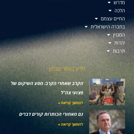
מדרש
הלכה
החיים עצמם
בחברה הישראלית
המגזין
יהדות
תרבות
חדש באתר שבתון
הקרב שאחרי הקרב: מסע השיקום של
פצועי צה"ל
להמשך קריאה »
גם מאחורי הכותרות קורים דברים
להמשך קריאה »