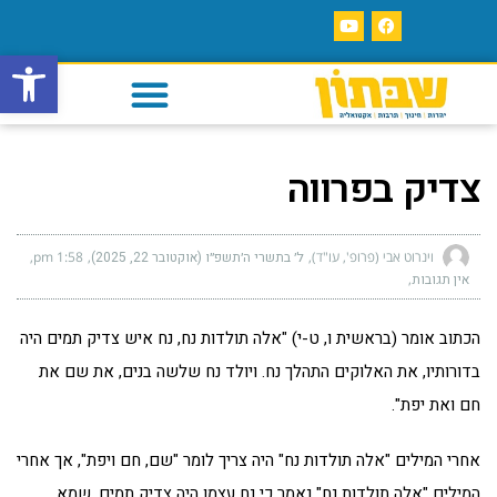
פתח סרגל
צדיק בפרווה
וינרוט אבי (פרופ', עו"ד)
ל׳ בתשרי ה׳תשפ״ו (אוקטובר 22, 2025)
1:58 pm
אין תגובות
הכתוב אומר (בראשית ו, ט-י) "אלה תולדות נח, נח איש צדיק תמים היה
בדורותיו, את האלוקים התהלך נח. ויולד נח שלשה בנים, את שם את
חם ואת יפת".
אחרי המילים "אלה תולדות נח" היה צריך לומר "שם, חם ויפת", אך אחרי
המילים "אלה תולדות נח" נאמר כי נח עצמו היה צדיק תמים. שמא