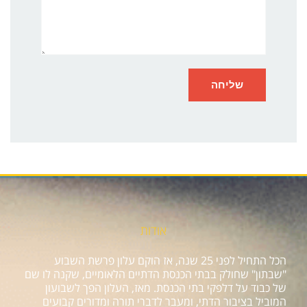
אודות
הכל התחיל לפני 25 שנה, אז הוקם עלון פרשת השבוע
"שבתון" שחולק בבתי הכנסת הדתיים הלאומיים, שקנה לו שם
של כבוד על דלפקי בתי הכנסת. מאז, העלון הפך לשבועון
המוביל בציבור הדתי, ומעבר לדברי תורה ומדורים קבועים