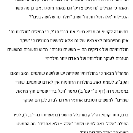
תאמר כי המילים 'נח איש צדיק' הם מאמר מוסגר, אם כן מה פשר
הכפילות "אלה תולדות נח" ושוב "ויולד נח שלושה בנים"?
בתשובה לקושי זה מביא רש"י את דברי חז"ל, כי המילים "תולדות נח"
אינן מתייחסות לצאצאיו של נח אלא למעשיו הטובים כי "עיקר
תולדותיהם של צדיקים הם – מעשים טובים". מדוע נחשבים המעשים
הטובים לעיקר תולדותיו של האדם יותר מילדיו?
המהר"ל מבאר כי בתולדותיו הפיזיות יש שלושה שותפים: האב והאם
והקב"ה. לעומת זאת, בתולדות הרוחניות אין לאדם שותפים, שהרי
במסכת נידה (דף ט"ז עמ' ב') נאמר "הכל בידי שמיים חוץ מיראת
שמיים". למעשים הטובים אחראי האדם לבדו, לכן הם העיקר.
ברם, נותר קושי. חז"ל קבעו כלל פרשני (בראשית רבה י"ב, ג'), לפיו
המילה "אלה" באה למעט ולומר "אלה – ולא אחרים". מה התמעט
כשנאמר "אלה תולדות נח"?