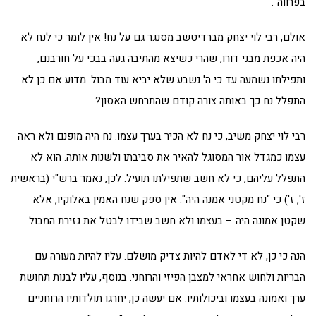
בפרווה".
אולם, רבי לוי יצחק מברדיטשב מסנגר גם על נח! אין לומר כי לנח לא
היה אכפת מבני דורו, שהרי כשיצא מהתיבה געה בבכי על חורבנם,
ותפילתו נשמעה עד כי ה' נשבע שלא יביא עוד מבול. מדוע אם כן לא
התפלל נח כך באותה צורה קודם שהתרחש האסון?
רבי לוי יצחק משיב, כי נח לא הכיר בערך עצמו. נח היה מופנם ולא ראה
עצמו כמגדל אור המסוגל להאיר את סביבתו ולשנות אותה. הוא לא
התפלל עליהם, כי לא חשב שתפילתו תועיל. לכן, נאמר ברש"י (בראשית
ז', ז') כי "נח מקטני אמנה היה". אין ספק שנח האמין באלוקיו, אלא
שקטן אמונה היה – בעצמו ולא חשב שבידו לבטל את גזירת המבול.
הנה כי כן, לא די לאדם להיות צדיק מושלם. עליו להיות מעורה עם
הבריות ולחוש אחראי למצבן הפיזי והרוחני. בנוסף, עליו לבנות תחושת
ערך ואמונה בעצמו וביכולותיו. אם יעשה כן, יחרגו תולדותיו הרוחניים