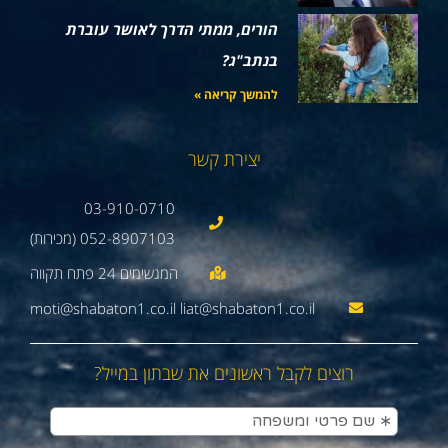
הורים, ממתי הדרך לאושר עוברת
בנתב"ג?
להמשך קריאה »
יצירת קשר
03-910-0710
052-8907103 (מכירות)
moti@shabaton1.co.il liat@shabaton1.co.il
רוצים לקבל ראשונים את שבתון במייל?