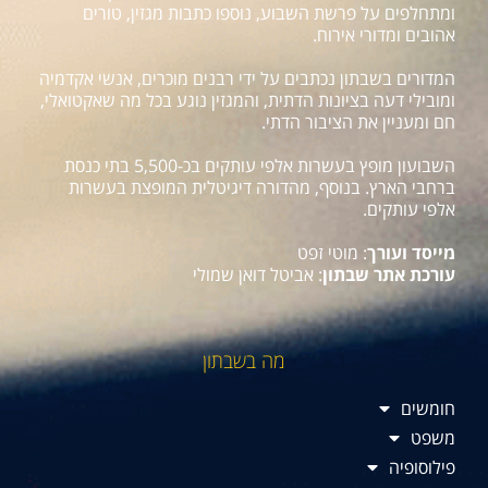
ומתחלפים על פרשת השבוע, נוספו כתבות מגזין, טורים
אהובים ומדורי אירוח.
המדורים בשבתון נכתבים על ידי רבנים מוכרים, אנשי אקדמיה
ומובילי דעה בציונות הדתית, והמגזין נוגע בכל מה שאקטואלי,
חם ומעניין את הציבור הדתי.
השבועון מופץ בעשרות אלפי עותקים בכ-5,500 בתי כנסת
ברחבי הארץ. בנוסף, מהדורה דיגיטלית המופצת בעשרות
אלפי עותקים.
מייסד ועורך
: מוטי זפט
עורכת אתר שבתון
: אביטל דואן שמולי
מה בשבתון
חומשים
משפט
פילוסופיה