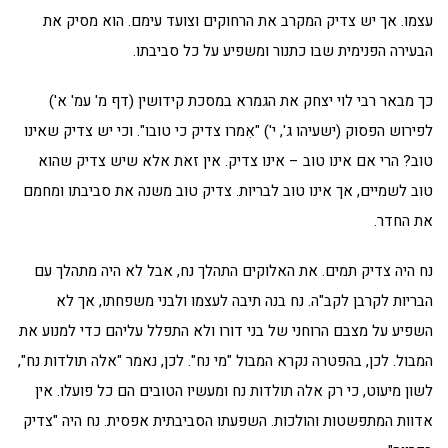
עצמו. אך יש צדיק המקרב את הרחוקים וצועד עימם. הוא מסיק את
הבעירה הפנימית שבו כתנור ומשפיע על כל סביבתו.
כך מבאר רבי לוי יצחק את הגמרא במסכת קידושין (דף מ' עמ' א')
לפירוש הפסוק (ישעיהו ג', י') "אִמרו צדיק כי טובו". וכי יש צדיק שאינו
טוב? הרי אם אינו טוב – אינו צדיק. אין זאת אלא שיש צדיק שהוא
טוב לשמיים, אך אינו טוב לבריות. צדיק טוב משנה את סביבתו ומחמם
את החדר.
נח היה צדיק תמים. את האלוקים התהלך נח, אבל לא היה מתהלך עם
הבריות לקרבן לקב"ה. נח בנה תיבה לעצמו ולבני משפחתו, אך לא
השפיע על מצבם הרוחני של בני דורו ולא התפלל עליהם כדי למנוע את
המבול. לכן, בהפטרה נקרא המבול "מי נח". לכן, נאמר "אלה תולדות נח",
לשון מיעוט, כי רק אלה תולדות נח ומעשיו הטובים הם כל פועלו. אין
אדוות המתפשטות והולכות. השפעתו הסביבתית אפסית. נח היה "צדיק