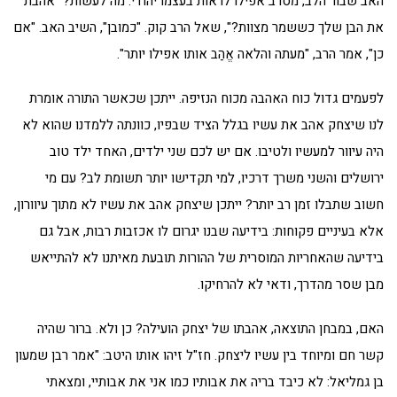
האב שבור הלב, מסרב אפילו לראות בעצמו יהודי. מה לעשות? "אהבת
את הבן שלך כששמר מצוות?", שאל הרב קוק. "כמובן", השיב האב. "אם
כן", אמר הרב, "מעתה והלאה אֱהַב אותו אפילו יותר".
לפעמים גדול כוח האהבה מכוח הנזיפה. ייתכן שכאשר התורה אומרת
לנו שיצחק אהב את עשיו בגלל הציד שבפיו, כוונתה ללמדנו שהוא לא
היה עיוור למעשיו ולטיבו. אם יש לכם שני ילדים, האחד ילד טוב
ירושלים והשני משרך דרכיו, למי תקדישו יותר תשומת לב? עם מי
חשוב שתבלו זמן רב יותר? ייתכן שיצחק אהב את עשיו לא מתוך עיוורון,
אלא בעיניים פקוחות: בידיעה שבנו יגרום לו אכזבות רבות, אבל גם
בידיעה שהאחריות המוסרית של ההורות תובעת מאיתנו לא להתייאש
מבן שסר מהדרך, ודאי לא להרחיקו.
האם, במבחן התוצאה, אהבתו של יצחק הועילה? כן ולא. ברור שהיה
קשר חם ומיוחד בין עשיו ליצחק. חז"ל זיהו אותו היטב: "אמר רבן שמעון
בן גמליאל: לא כיבד בריה את אבותיו כמו אני את אבותיי, ומצאתי