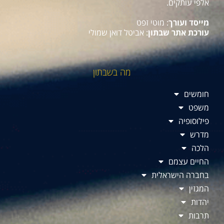
אלפי עותקים.
מייסד ועורך
: מוטי זפט
עורכת אתר שבתון
: אביטל דואן שמולי
מה בשבתון
חומשים
משפט
פילוסופיה
מדרש
הלכה
החיים עצמם
בחברה הישראלית
המגזין
יהדות
תרבות