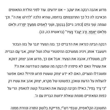
מדוע אהבה רבקה את יעקב – אנו יודעים. עוד לפני הולדת התאומים
הכאיבה לה כל כך התרוצצותם ברחמה, שהיא הלכה "לִדְרֹשׁ אֶת ה'". וכך
נענתה: שְׁנֵי גוֹיִם [כתיב: גיים] בְּבִטְנֵךְ, וּשְׁנֵי לְאֻמִּים מִמֵּעַיִךְ יִפָּרֵדוּ; וּלְאֹם
מִלְאֹם יֶאֱמָץ, וְרַב יַעֲבֹד צָעִיר" (בראשית כה, כג).
רבקה הבינה כנראה את הדברים כך: בנה הצעיר יגבר על בנה הבכור
וישעבד אותו, ויהיה ממשיכם ההיסטורי שלה ושל יצחק, אבי עַם הברית.
לכן, משנולדו, אהבה את הצעיר. אבל אם כך, מדוע אהב יצחק דווקא
את עשיו? האם לא סיפרה לו רבקה מה שמעה כשדרשה את ה'?
ומשגדלו הנערים, האם לא ידע יצחק שעשיו פרוע ופזיז? האם אפשר
להעלות על הדעת שאכן, כפשוטו של מקרא, יצחק אהב את עשיו רק
"כִּי צַיִד בְּפִיו", כאילו הקיבה קובעת את האהבה? קשה להאמין. הרי על
כפות המאזניים מונחת שאלת ירושת הברית עם ה'.
התשובה הקלאסית, שבפי רש"י, מדייקת בלשון התורה וגוזרת ממנה