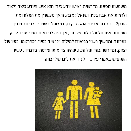
משמעות נוספת, מדרשית. "איש יודע ציד" הוא איש היודע כיצד "לצוד
ולרמות את אביו בפיו, ושואלו: אבא, היאך מעשרין את המלח ואת
התבן? – כסבור אביו שהוא מדקדק במצוות". עשיו ידע היטב שדין
מעשרות אינו חל על מלח ועל תבן, אך רצה להיראות בעיני אביו אדוק
במיוחד. וממשיך רש"י בביאורו למילים "כי ציד בפיו": "כתרגומו: בפיו של
יצחק. ומדרשו: בפיו של עשו, שהיה צד אותו ומרמהו בדבריו". עשיו
השתמש באמרי פיו כדי לצוד את ליבו של יצחק.