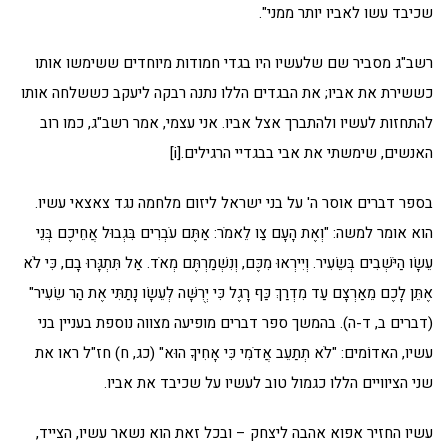
שכיבד עשו לאביו יותר ממני".
רשב"ג מסביר שם שלעשיו היו בגדי חמודות מיוחדים ששימשו אותו
כששירת את אביו; את הבגדים הללו נתנה רבקה ליעקב כששלחה אותו
להתחזות לעשיו ולהתברך אצל אביו. אני עצמי, אמר רשב"ג, כמו רוב
האנשים, שימשתי את אבי בבגדיי הרגילים.[i]
בספר דברים אוסר ה' על בני ישראל ליזום מלחמה נגד צאצאי עשיו.
הוא אומר למשה: "וְאֶת הָעָם צַו לֵאמֹר: אַתֶּם עֹבְרִים בִּגְבוּל אֲחֵיכֶם בְּנֵי
עֵשָׂו הַיֹּשְׁבִים בְּשֵׂעִיר. וְיִירְאוּ מִכֶּם, וְנִשְׁמַרְתֶּם מְאֹד. אַל תִּתְגָּרוּ בָם, כִּי לֹא
אֶתֵּן לָכֶם מֵאַרְצָם עַד מִדְרַךְ כַּף רָגֶל כִּי יְרֻשָּׁה לְעֵשָׂו נָתַתִּי אֶת הַר שֵׂעִיר"
(דברים ב, ד-ה). בהמשך ספר דברים מופיעה מצווה נוספת בעניין בני
עשיו, האדוֹמים: "לֹא תְתַעֵב אֲדֹמִי כִּי אָחִיךָ הוּא" (כג, ח) חז"ל ראו את
שני הציוויים הללו כגמול טוב לעשיו על שכיבד את אביו.
עשיו החזיר אפוא אהבה ליצחק – ובכל זאת הוא נשאר עשיו, הצייד,