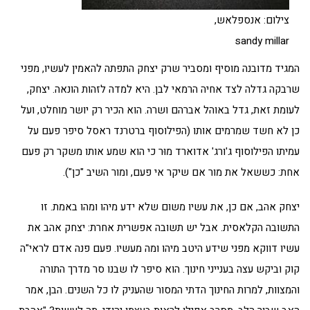
צילום: אנספלאש,
sandy millar
המגיד מדובנה מוסיף ומסביר שרק יצחק התפתה להאמין לעשיו, מפני
שרבקה גדלה לצד אחיה הרמאי לבן. היא למדה לזהות הונאה. יצחק,
לעומת זאת, גדל באוהל אברהם ושרה. הוא הכיר רק יושר מוחלט, ועל
כן לא חשד שמרמים אותו (הפילוסוף ברטרנד ראסל סיפר פעם על
עמיתו הפילוסוף ג'ורג' אדוארד מוּר כי הוא שמע אותו משקר רק פעם
אחת: כששאל את מור אם שיקר אי פעם, ומור השיב "כן").
יצחק אהב, אם כן, את עשיו משום שלא ידע מיהו ומהו באמת. זו
התשובה הקלאסית. אבל יש תשובה אפשרית אחרת: יצחק אהב את
עשיו דווקא מפני שידע היטב מיהו ומה מעשיו. פעם פנה אדם לראי"ה
קוק וביקש עצה בענייני חינוך. הוא סיפר לו שבנו סר מדרך התורה
והמצוות, למרות החינוך הדתי המסור שהעניק לו כל השנים. הבן, אמר