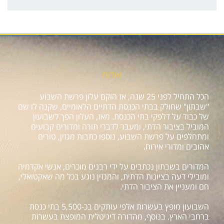
אודות
הכל התחיל לפני 25 שנה, אז הוקם עלון פרשת השבוע
"שבתון" שחולק בבתי הכנסת הדתיים הלאומיים, שקנה לו שם
של כבוד על דלפקי בתי הכנסת. מאז, העלון הפך לשבועון
המוביל בציבור הדתי, ומעבר לדברי תורה ומדורים קבועים
ומתחלפים על פרשת השבוע, נוספו כתבות מגזין, טורים
אהובים ומדורי אירוח.
המדורים בשבתון נכתבים על ידי רבנים מוכרים, אנשי אקדמיה
ומובילי דעה בציונות הדתית, והמגזין נוגע בכל מה שאקטואלי,
חם ומעניין את הציבור הדתי.
השבועון מופץ בעשרות אלפי עותקים בכ-5,500 בתי כנסת
ברחבי הארץ. בנוסף, מהדורה דיגיטלית המופצת בעשרות