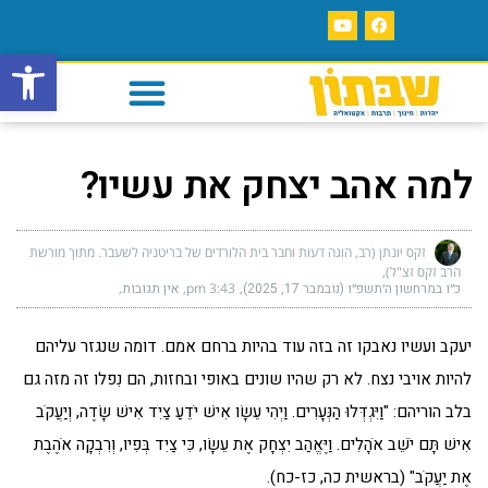
פתח סרגל
למה אהב יצחק את עשיו?
זקס יונתן (רב, הוגה דעות וחבר בית הלורדים של בריטניה לשעבר. מתוך מורשת
הרב זקס זצ"ל)
כ״ו במרחשון ה׳תשפ״ו (נובמבר 17, 2025)
3:43 pm
אין תגובות
יעקב ועשיו נאבקו זה בזה עוד בהיות ברחם אמם. דומה שנגזר עליהם
להיות אויבי נצח. לא רק שהיו שונים באופי ובחזות, הם נִפלו זה מזה גם
בלב הוריהם: "וַיִּגְדְּלוּ הַנְּעָרִים. וַיְהִי עֵשָׂו אִישׁ יֹדֵעַ צַיִד אִישׁ שָׂדֶה, וְיַעֲקֹב
אִישׁ תָּם יֹשֵׁב אֹהָלִים. וַיֶּאֱהַב יִצְחָק אֶת עֵשָׂו, כִּי צַיִד בְּפִיו, וְרִבְקָה אֹהֶבֶת
אֶת יַעֲקֹב" (בראשית כה, כז-כח).