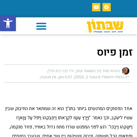
פתח סרגל
זמן פיוס
נהוראי מאיר (רב משואות יצחק, יו"ר רבני בית הלל)
י״ב בכסלו ה׳תשפ״ו (דצמבר 2, 2025)
6:07 pm
אין תגובות
אחד הפסוקים המרגשים ביותר בתנ"ך הוא זה שמתאר את החיבוק שבין
עשיו ליעקב, וכך נאמר: "וַיָּרָץ עֵשָׂו לִקְרָאתוֹ וַיְחַבְּקֵהוּ וַיִּפֹּל עַל צַוָּארָו
וַיִּשָּׁקֵהוּ וַיִּבְכּו". רגע לפני המפגש שררו מתח גדול באוויר, פחד מנקמה,
ופתאום הכל משתנה. חיבוק ונשיקות בין שני אחים, שבעבר היחסים