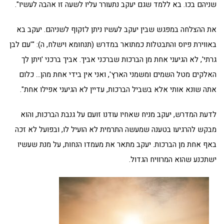
שניהם בכו. בא ללמד שגם יעקב נתעורר עליו לשעה זו אהבה לעשיו".
את ההצלחה במפגש שבין יעקב לעשיו ניתן לזקוף לשניהם. יעקב בא
באווירת פיוס והתבטלות כמתואר במדרש (תנחומא וישלח, ה): "'עם לבן
גרתי', לא הגיעני אחת מן הברכות שברכני אביך. אביך ברכני 'ויתן לך
האלקים מטל השמים ומשמני הארץ', ואני אין בידי אחת מהן… כלום
אתה שונא אותי אלא בשביל הברכות, עדיין לא הגיעני אפילו אחת".
לדעת המדרש, יעקב מניח שאחיו עודנו זועם על גנבת הברכות, והוא
מבקש להרגיעו בטענה שמעשה התרמית לא הועיל לו, ובפועל לא זכה
באף אחת מן הברכות. יעקב מתאר את מעמדו הנחות, על מנת שעשיו
ישתכנע שהוא המרוויח הגדול.