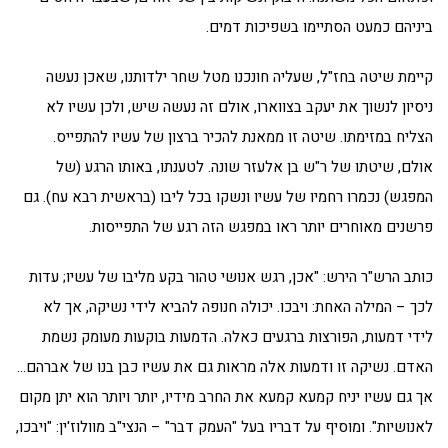
ביניהם כמעט הסתיימו בשפיכות דמים.
קיימת שיטה בחז"ל, שעליה חונכנו מטל שחר ילדותנו, שאכן נעשה
ניסיון לנשוך את יעקב בצווארו, אולם זה נעשה שיש, ולכן עשיו לא
הצליח במזימתו. שיטה זו ממאנת להכיר ברצון של עשיו להתפייס.
אולם, שיטתו של ר"ש בן אלעזר שונה. לטענתו, באותו הרגע (של
המפגש) נכמרו רחמיו של עשיו ונשקו בכל ליבו (בראשית רבא עח). גם
פרשנים מאוחרים יותר ראו במפגש הזה רגע של התפייסות.
כותב הרש"ר הירש: "אכן, רגש אנושי טהור בקע מליבו של עשיו; עדות
לכך – המילה האחת: ויבכו. יכולה חנופה להביא לידי נשיקה, אך לא
לידי דמעות, הפורצות ברגעים כאלה. הדמעות בוקעות מעומק נשמת
האדם. נשיקה זו ודמעות אלה מראות גם את עשיו כבן בנו של אברהם…
אך גם עשיו יניח קמעא קמעא את החרב מידיו, יותר ויותר הוא יתן מקום
לאנושיות". ומוסיף על דבריו בעל "העמק דבר" – הנצי"ב מוולוז'ין: "ויבכו,