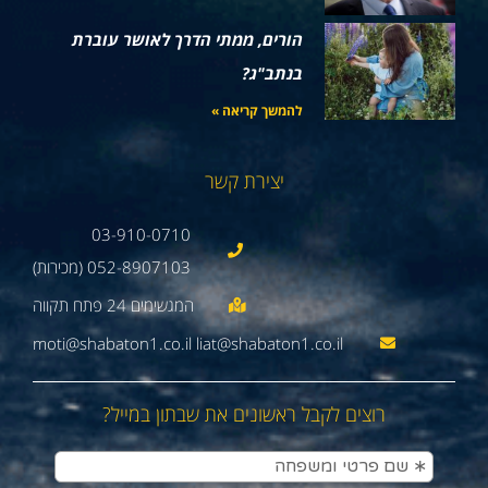
הורים, ממתי הדרך לאושר עוברת
בנתב"ג?
להמשך קריאה »
יצירת קשר
03-910-0710
052-8907103 (מכירות)
moti@shabaton1.co.il liat@shabaton1.co.il
רוצים לקבל ראשונים את שבתון במייל?