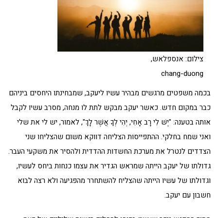
צילום: אנספלאש,
chang-duong
בכמה משפטים מרגשים מבהיר עשיו ליעקב, שמבחינתו היחסים ביניהם
כבר במקום חדש. כאשר יעקב מבקש לתת לו מנחה, מסרב עשיו לקבל
אותה בטענה: "יֶשׁ לִי רָב אָחִי, יְהִי לְךָ אֲשֶׁר לָךְ", לאמור, יש לי את שלי
ואני שמח בחלקי. ההתפייסות הצליחה דווקא משום שהצליחו שני
הצדדים לנטרל את מערכת החשדות ההדדית ולהסיר את משקעי העבר.
גדולתו של יעקב הייתה שמראש הגדיר את עצמו כנחות ביחס לעשיו,
וגדולתו של עשיו הייתה שהצליח להשתחרר מהפגיעה ולא רצה לבוא
חשבון עם יעקב.