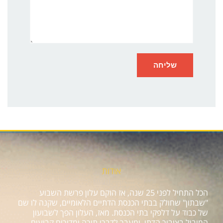
אודות
הכל התחיל לפני 25 שנה, אז הוקם עלון פרשת השבוע
"שבתון" שחולק בבתי הכנסת הדתיים הלאומיים, שקנה לו שם
של כבוד על דלפקי בתי הכנסת. מאז, העלון הפך לשבועון
המוביל בציבור הדתי, ומעבר לדברי תורה ומדורים קבועים