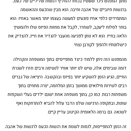
מתוך המפגש ניכר שעשיו בכוחו להחליף רגשות שליליים של כעס,
ברגשות חיוביים של אהבה וחיבה. הוא מבין שהכעס וההאשמה
המתמידים כלפי אחיו פוגעים למעשה בעצמו יותר מאשר באחיו. הוא
בוחר לסלוח ליעקב, לשחרר, לקבל את מחוות הפיוס שלו ולהמשיך
הלאה בחייו. הוא לא נותן לפגיעה מהעבר להגדיר את חייו, להצדיק את
כישלונותיו ולהפוך לקורבן נצחי.
מהמפגש הזה ניתן ללמוד כיצד מתפייסים בתוך המשפחה והקהילה.
דומה שבימים אלה, שיש לנו יותר אוויר לנשימה ורבים חזרו לשגרת
החיים, הגיע הזמן להשקיע יותר בפיוס ובהקשבה. היציאה של גברים
רבים לשירות מילואים ממושך בזמן המלחמה, יצרה מתחים בתוך
משפחות רבות. כמו כן, בתוך משפחה אחת ישנם ילדים בעלי השקפות
שונות, ובתקופה הרגישה שלנו הדבר עלול להביא להתרחקות ואף
לשנאה. גם ברמה הלאומית הקיטוב עדיין קיים.
זה הזמן להתפייסות, לנסות לשנות את רגשות הכעס לרגשות של אהבה.