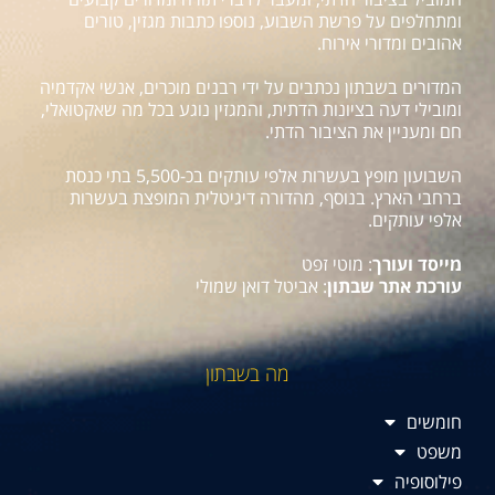
ומתחלפים על פרשת השבוע, נוספו כתבות מגזין, טורים
אהובים ומדורי אירוח.
המדורים בשבתון נכתבים על ידי רבנים מוכרים, אנשי אקדמיה
ומובילי דעה בציונות הדתית, והמגזין נוגע בכל מה שאקטואלי,
חם ומעניין את הציבור הדתי.
השבועון מופץ בעשרות אלפי עותקים בכ-5,500 בתי כנסת
ברחבי הארץ. בנוסף, מהדורה דיגיטלית המופצת בעשרות
אלפי עותקים.
מייסד ועורך
: מוטי זפט
עורכת אתר שבתון
: אביטל דואן שמולי
מה בשבתון
חומשים
משפט
פילוסופיה