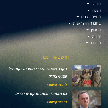
מדרש
הלכה
החיים עצמם
בחברה הישראלית
המגזין
יהדות
תרבות
חדש באתר שבתון
הקרב שאחרי הקרב: מסע השיקום של
פצועי צה"ל
להמשך קריאה »
גם מאחורי הכותרות קורים דברים
להמשך קריאה »