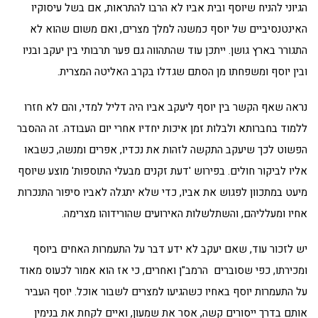
הגיוני להניח שיוסף ובית אביו לא הרבו להתראות, אם בשל עיסוקיו
האינטנסיביים של יוסף כמשנה למלך מצרים, ואם משום שהוא לא
התגורר בארץ גושן. ייתכן עוד שהתהווה גם פער תרבותי בין יעקב ובניו
ובין יוסף ומשפחתו מן הסתם שגדלו בקרב האליטה המצרית.
נראה שאף הקשר בין יוסף ליעקב אביו היה דליל למדי, והם לא חזרו
ללמוד בחברותא ולבלות זמן איכות יחדיו אחרי יום העבודה. זה ההסבר
הפשוט לכך שיעקב התקשה לזהות את נכדיו, אפרים ומנשה, כשבאו
אליו לביקור חולים. בפירוש 'דעת זקנים מבעלי התוספות' מוצע שיוסף
מיעט במתכוון לפגוש את אביו, כדי שלא יתגלה לאביו סיפור התנכרות
אחיו ומעלליהם, והשתלשלות האירועים שהורידוהו מצרימה.
יש לזכור עוד, שאם יעקב לא ידע דבר על התעמרות האחים ביוסף
ומכירתו, כפי שסוברים הרמב"ן ואחרים, כי אז הוא אמור לכעוס מאוד
על התעמרות יוסף באחיו כשהגיעו למצרים לשבור אוכל. יוסף העביר
אותם בדרך ייסורים קשה, אסר את שמעון, ואיים לקחת את בנימין