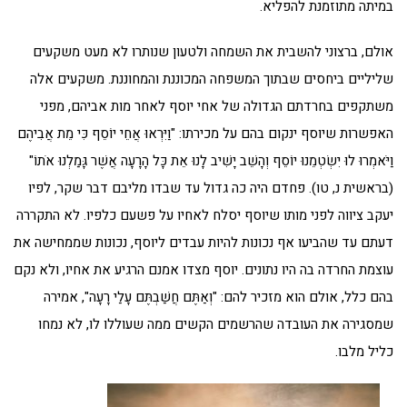
במיתה מתוזמנת להפליא.
אולם, ברצוני להשבית את השמחה ולטעון שנותרו לא מעט משקעים
שליליים ביחסים שבתוך המשפחה המכוננת והמחוננת. משקעים אלה
משתקפים בחרדתם הגדולה של אחי יוסף לאחר מות אביהם, מפני
האפשרות שיוסף ינקום בהם על מכירתו: "וַיִּרְאוּ אֲחֵי יוֹסֵף כִּי מֵת אֲבִיהֶם
וַיֹּאמְרוּ לוּ יִשְׂטְמֵנוּ יוֹסֵף וְהָשֵׁב יָשִׁיב לָנוּ אֵת כָּל הָרָעָה אֲשֶׁר גָּמַלְנוּ אֹתוֹ"
(בראשית נ, טו). פחדם היה כה גדול עד שבדו מליבם דבר שקר, לפיו
יעקב ציווה לפני מותו שיוסף יסלח לאחיו על פשעם כלפיו. לא התקררה
דעתם עד שהביעו אף נכונות להיות עבדים ליוסף, נכונות שממחישה את
עוצמת החרדה בה היו נתונים. יוסף מצדו אמנם הרגיע את אחיו, ולא נקם
בהם כלל, אולם הוא מזכיר להם: "וְאַתֶּם חֲשַׁבְתֶּם עָלַי רָעָה", אמירה
שמסגירה את העובדה שהרשמים הקשים ממה שעוללו לו, לא נמחו
כליל מלבו.