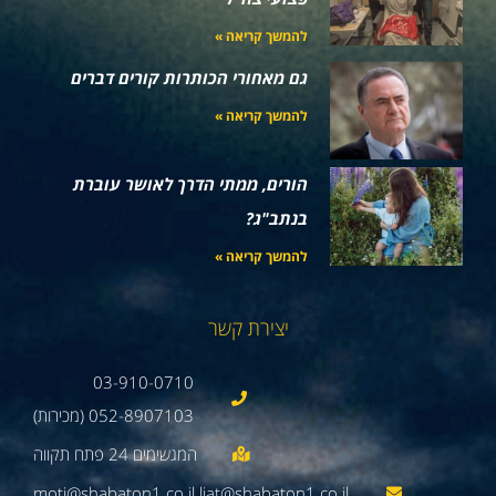
להמשך קריאה »
גם מאחורי הכותרות קורים דברים
להמשך קריאה »
הורים, ממתי הדרך לאושר עוברת
בנתב"ג?
להמשך קריאה »
יצירת קשר
03-910-0710
052-8907103 (מכירות)
moti@shabaton1.co.il liat@shabaton1.co.il