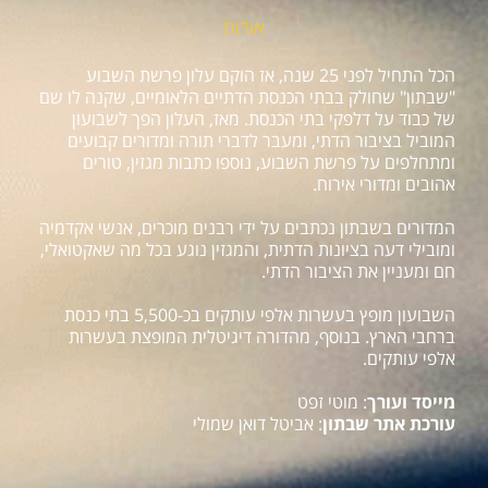
אודות
הכל התחיל לפני 25 שנה, אז הוקם עלון פרשת השבוע
"שבתון" שחולק בבתי הכנסת הדתיים הלאומיים, שקנה לו שם
של כבוד על דלפקי בתי הכנסת. מאז, העלון הפך לשבועון
המוביל בציבור הדתי, ומעבר לדברי תורה ומדורים קבועים
ומתחלפים על פרשת השבוע, נוספו כתבות מגזין, טורים
אהובים ומדורי אירוח.
המדורים בשבתון נכתבים על ידי רבנים מוכרים, אנשי אקדמיה
ומובילי דעה בציונות הדתית, והמגזין נוגע בכל מה שאקטואלי,
חם ומעניין את הציבור הדתי.
השבועון מופץ בעשרות אלפי עותקים בכ-5,500 בתי כנסת
ברחבי הארץ. בנוסף, מהדורה דיגיטלית המופצת בעשרות
אלפי עותקים.
מייסד ועורך
: מוטי זפט
עורכת אתר שבתון
: אביטל דואן שמולי