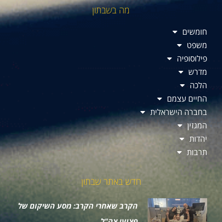
מה בשבתון
חומשים
משפט
פילוסופיה
מדרש
הלכה
החיים עצמם
בחברה הישראלית
המגזין
יהדות
תרבות
חדש באתר שבתון
הקרב שאחרי הקרב: מסע השיקום של
פצועי צה"ל