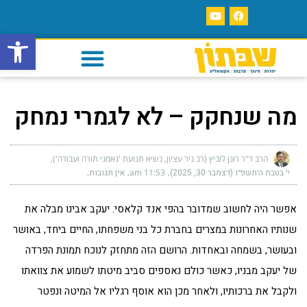
פתח סרגל
מה שנחקק – לא לגמרי נמחק
הרב ד"ר רונן לוביץ (רב ניר עציון, נשיא תנועת 'נאמני תורה ועבודה')
י׳ בטבת ה׳תשפ״ו (דצמבר 30, 2025)
11:53 am
אין תגובות
אפשר היה לחשוב שמדובר בהפי אנד קלאסי. יעקב אבינו מבלה את
שנותיו האחרונות במצרים בחברת כל בני משפחתו, החיים ביחד, באושר
ובעושר, בשמחה ובאחדות. הרושם הזה מתחזק לנוכח תמונת הפרדה
של יעקב מבניו, כאשר כולם נאספים סביב מיטתו לשמוע את צוואתו
ולקבל את ברכותיו, ולאחר מכן הוא אוסף רגליו אל המיטה ונפטר