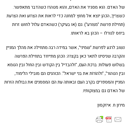
של האדם. הוא מסגיר את האדם, והוא מטהרו כשהדבר מתאפשר.
כשצריך, הכהן יוצא אל מחוץ למחנה כדי לראות את הצרוע ואת הצרעת
(תחילת פרשת "מצורע"). גם (או בעיקר) כשהאדם עלול לחוש זרות
ביחס לגורלו – הכהן בא לראותו.
נשוב לרגע לפרשת "שמיני", אשר במידה רבה מתחילה את מהלך המניין
והקרבה שניסינו לתאר כאן בקצרה: הכהן מתייחד בתחילת הפרשה
בשלוש פעולות: ברכת העם, "ולהבדיל בין הקודש ובין החול ובין הטמא
ובין הטהור", "ולהוֹרוֹת את בני ישראל". הכוהנים הם מובילי הלימוד,
המניין והמספרים בקרב העם ובאותה עת הם המסמנים את גבולות הזרוּת
של האדם גם במצוקותיו.
מירון ח. איזקסון