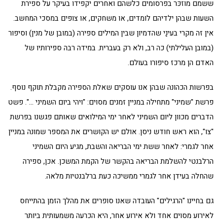
ששמם מוזכּר בפרסומים כלשהם ואחרים יקפידו בעיקר על ספירת
השעות שבהן ילדיהם לומדים, או משחקים, או צופים במסכי המחשב.
אין זה מקרי בעינַי שהדמיון שבין המילים ספירה (במובן של מנין) וסיפור
(במובן העלילתי) כה רב, ולא רק בעברית. במידה רבה ספירותיו של
האדם הן מרכז סיפורו בעולם.
בפרשות הכהונה שבהן אנו עוסקים שאלת הספירה מקבלת תוקף נוסף.
פרשת "שמיני" מתחילה במניין זמנים מסוים: "ויהי ביום השמיני …". פשט
הדברים מכוון ליום השמיני לאחר ימי המילואים שאותם פגשנו בפרשת
"צו", הוא ראש חודש ניסן. אולם יש הקושרים את המספר שמונה במניין
אחר לגמרי: לאחר ששת ימי הבריאה והשבת, מגיע היום השמיני
הרלבנטי להשלמת הבריאה בהקשר של הקמת המשכן. אכן, ספירה
שהחלה בעידן אחר לגמרי ממשיכה כעת ברלבנטיות מלאה.
גם בחיינו "הרגילים" העובדה שאנו סופרים את מהלך הזמן בהתייחס
לאירוע מסוים אחד ולא אירוע אחר, היא הכרעה משמעותית ביותר