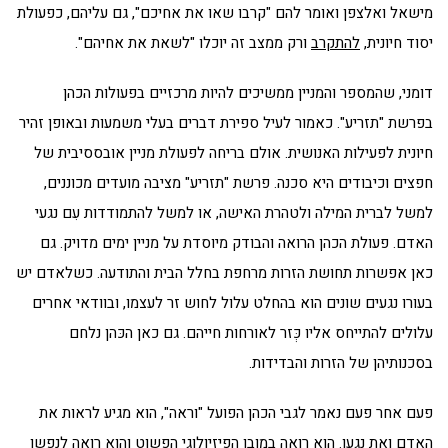
מישאל ואלצפן ואומר להם "קרבו שאו את אחיכם", גם עליהם, כפעולת
יסוד חיונית,
להתקרב
ורק ממצב זה יוכלו "לשאת את אחיהם".
דומני, שהמספר והמניין ממשיכים להיות מרכזיים בפעולות הכהן
בפרשת "תזריע". כאמור לעיל ספירת דברים בעלי משמעות ובאופן זהיר
חיונית לפעילות האנושית. אולם בריחה לפעולת מניין אובססיבית של
חפצים וכיבודים היא סכנה. פרשת "תזריע" מציבה מועדים מכוננים,
למשל לברית המילה ולטהרת האישה, או למשל להתמודדות עִם נגעי
האדם. פעולת הכהן הרואה והבודק מיוסדת על מניין ימים מדויק. גם
כאן אפשרות תחושת הזרות מרחפת בחלל הבית והתודעה. כשלאדם יש
בעורו נגעים שונים הוא בהחלט עלול לחוש זר לעצמו, ובוודאי אחרים
עלולים להתייחס אליו כְּזר לאורחות חייהם. גם כאן הכּהן נלחם
בסכנותיהן של הזרות והבדידות.
פעם אחר פעם נאמר לגבי הכהן הפועל "וראה", הוא מגיע לראות את
האדם ואת נגעו. הוא רואה במובן הפיזיולוגי הפשוט והוא רואה לנפשו