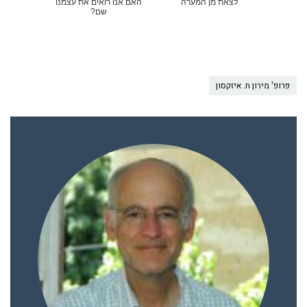
לצאת מן המערה
האם אנו רואים את עצמנו
שם?
פרופ' מירון ח. איזקסון