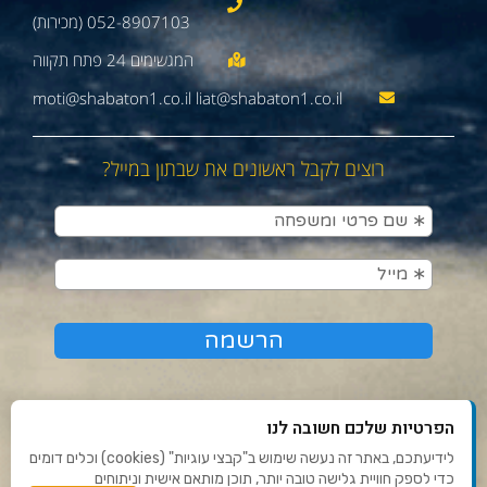
052-8907103 (מכירות)
moti@shabaton1.co.il liat@shabaton1.co.il
רוצים לקבל ראשונים את שבתון במייל?
הפרטיות שלכם חשובה לנו
לידיעתכם, באתר זה נעשה שימוש ב"קבצי עוגיות" (cookies) וכלים דומים
כדי לספק חוויית גלישה טובה יותר, תוכן מותאם אישית וניתוחים
תנאי שימוש ומדיניות פרטיות