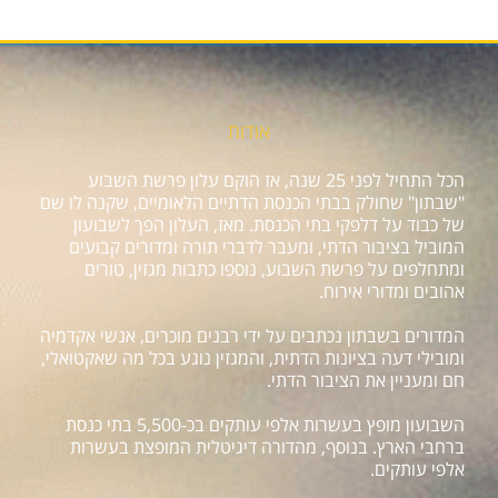
אודות
הכל התחיל לפני 25 שנה, אז הוקם עלון פרשת השבוע
"שבתון" שחולק בבתי הכנסת הדתיים הלאומיים, שקנה לו שם
של כבוד על דלפקי בתי הכנסת. מאז, העלון הפך לשבועון
המוביל בציבור הדתי, ומעבר לדברי תורה ומדורים קבועים
ומתחלפים על פרשת השבוע, נוספו כתבות מגזין, טורים
אהובים ומדורי אירוח.
המדורים בשבתון נכתבים על ידי רבנים מוכרים, אנשי אקדמיה
ומובילי דעה בציונות הדתית, והמגזין נוגע בכל מה שאקטואלי,
חם ומעניין את הציבור הדתי.
השבועון מופץ בעשרות אלפי עותקים בכ-5,500 בתי כנסת
ברחבי הארץ. בנוסף, מהדורה דיגיטלית המופצת בעשרות
אלפי עותקים.