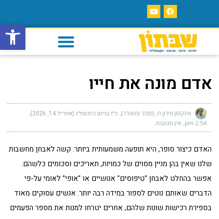
פתח סרגל
אדם מונה את חייו
איזקסון מירון ח. (סופר ומשורר)
כ״ז בניסן ה׳תשפ״ו (אפריל 14, 2026)
2:54 pm
אין תגובות
האדם כיצור סופר, היא תופעה משמעותית ביותר. קשה לאבחן מחשבות
שלנו שאין בהן מניין מסוים של כמויות, תאריכים וסכומים כלשהם.
אפשר בהחלט לאבחן "טיפוסים" אנושיים או "אופי" לאומי על-פי
הדברים שאותם נוטים לספור במידה רבה יותר. אנשים עסוקים מאוד
בספירת רכישות שונות שלהם, אחרים יטרחו למנות את מספר הפעמים