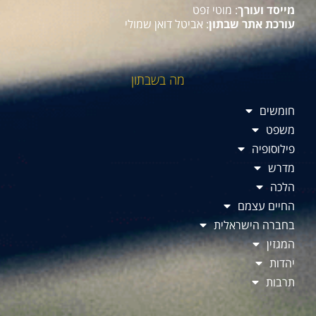
מייסד ועורך
: מוטי זפט
עורכת אתר שבתון
: אביטל דואן שמולי
מה בשבתון
חומשים
משפט
פילוסופיה
מדרש
הלכה
החיים עצמם
בחברה הישראלית
המגזין
יהדות
תרבות