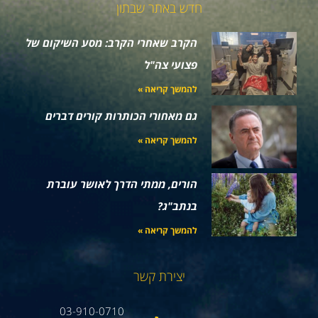
חדש באתר שבתון
הקרב שאחרי הקרב: מסע השיקום של
פצועי צה"ל
להמשך קריאה »
גם מאחורי הכותרות קורים דברים
להמשך קריאה »
הורים, ממתי הדרך לאושר עוברת
בנתב"ג?
להמשך קריאה »
יצירת קשר
03-910-0710