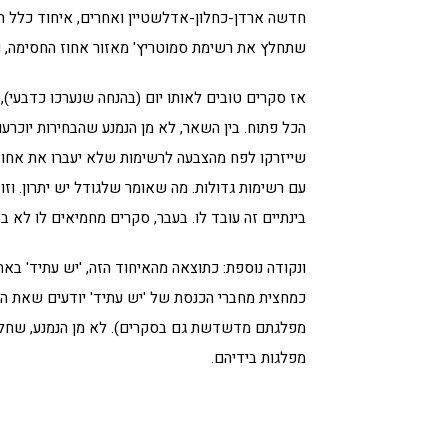
חדשה ארדן-כחלון-אדלשטיין ואחרים, איחוד כלל ה
שתחלץ את רשימת סמוטריץ' מאזור אחוז החסימה, וע
אז סקרים טובים לאותו יום (בהנחה שנערכו כדבעי),
הכל פתוח. בין השאר, לא מן הנמנע שהבחירות יוכרע
שייזרקו לפח מהצבעה לרשימות שלא יעברו את אחוז 
עם רשימות גדולות. מה שאומר שלגודל יש יתרון. וזו
בינתיים זה עובד לו. בעבר, סקרים מחמיאים לו לא ב
ונקודה נוספת: כתוצאה מהאיחוד הזה, 'יש עתיד' באה 
כמחצית מחברי הכנסת של 'יש עתיד' יודעים שאת הכ
מפלגתם מדשדשת גם בסקרים). לא מן הנמנע, שחלקם
מפלגות בידיהם.