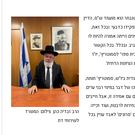
בחר הוא מועמד ש"ס, הדיין
קידו כדבעי. ובכל זאת,
ים הייתה אמורה להיות לו
יב. ובכלל. בכל הקשור
ית ספר' לסמוטריץ', יו"ר
יונות הדתית'.
דית ביו"ש, סמוטריץ' תותח,
ו של דבר במינוי רבני ערים.
ם עם אמירה זו, אבל חייבים
ירות לרבנות, ועוד זכייה
הרב זבדיה כהן. צילום: המשרד
'סרוגים' לאבד עניין בכל
לשירותי דת