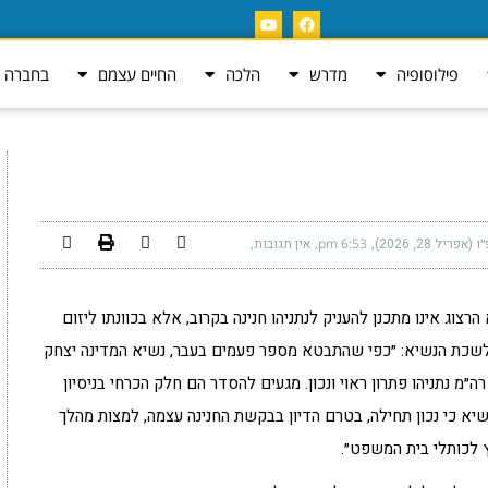
פילוסופיה
מדרש
הלכה
החיים עצמם
בחברה ה
ריל 28, 2026)
6:53 pm
אין תגובות
הרצוג אינו מתכנן להעניק לנתניהו חנינה בקרוב, אלא בכוונתו ליזום
ה לשכת הנשיא: ״כפי שהתבטא מספר פעמים בעבר, נשיא המדינה יצחק
״מ נתניהו פתרון ראוי ונכון. מגעים להסדר הם חלק הכרחי בניסיון
יא כי נכון תחילה, בטרם הדיון בבקשת החנינה עצמה, למצות מהלך
 לכותלי בית המשפט״.