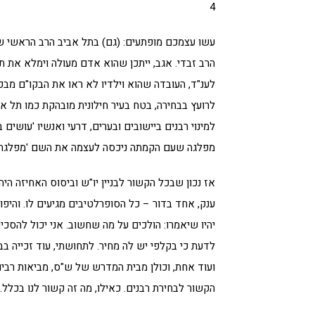
4
עשו עצמכם מופתעים: (גם) בתל אביב הרב הראשי שנ
הרב זבדי. אגב, ייתכן שהוא אדם מעולה וימלא את תפ
לענ"ד, העובדה שהוא וילדיו לא ראו את הבקו"ם מבפנ
לרועץ בבחירה, בטח בעיר חילונית מובהקת כמו תל אב
למינוי רבנים ביישובים ובערים, דרעי ואנשיו 'עושים ב
מפלגה שעם הקמתה ניכסה לעצמה את השם 'מפלגת הצ
אז נכון שבכל הקשור לבניין יו"ש וביסוס האחיזה היהו
ענק, אחד בדור – כל הסופרלטיבים מגיעים לו. והיפוכ
יהיו שיאמרו: הולכים על מה שחשוב. אני יכול להסכי
לדעת כי בקלפי יש לה מחיר. לתחושתי, עוד זכייה בבח
ועוד אחת, וכולן מבית המדרש של ש"ס, מביאות רבים 
הקשור לבחירת רבנים. כאילו, מה זה קשור לנו בכלל.