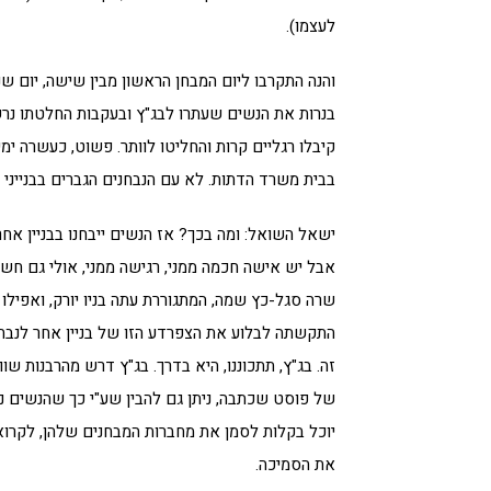
לעצמו).
והנה התקרבו ליום המבחן הראשון מבין שישה, יום שנ
בנרות את הנשים שעתרו לבג"ץ ובעקבות החלטתו נרש
קיבלו רגליים קרות והחליטו לוותר. פשוט, כעשרה ימ
בבית משרד הדתות. לא עם הנבחנים הגברים בבנייני 
ישאל השואל: ומה בכך? אז הנשים ייבחנו בבניין אחר
אבל יש אישה חכמה ממני, רגישה ממני, אולי גם חשד
שרה סגל-כץ שמה, המתגוררת עתה בניו יורק, ואפילו 
התקשתה לבלוע את הצפרדע הזו של בניין אחר לנבחנ
זה. בג"ץ, תתכוננו, היא בדרך. בג"ץ דרש מהרבנות שווי
של פוסט שכתבה, ניתן גם להבין שע"י כך שהנשים נ
יוכל בקלות לסמן את מחברות המבחנים שלהן, לקרוא
את הסמיכה.