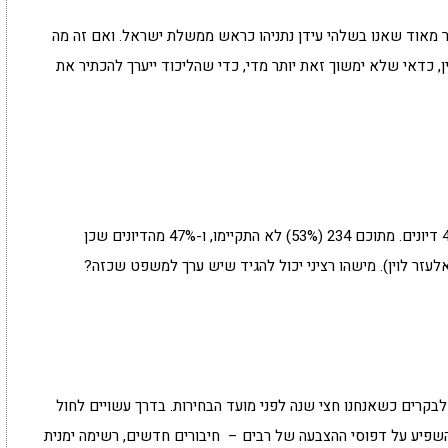
 מאוד שאנו בשלהי עידן נתניהו כראש ממשלת ישראל. ואם זה מה
, כדאי שלא ימשוך זאת יותר מדי, כדי שהליכוד ייערך להכתיר את
מאז החל רה"מ נתניהו את עדותו במשפטו, נקבעו 442 דיונים. מתוכם 234 (53%) לא התקיימו, ו-47% מהדיונים שכן
לעזר לוין). מישהו רציני יכול להגיד שיש ערך למשפט שכזה?
רים כשאנחנו חצי שנה לפני מועד הבחירות. בדרך עשויים לחול
השפיע על דפוסי ההצבעה של רבים – חיבורים חדשים, רשימה ימנית