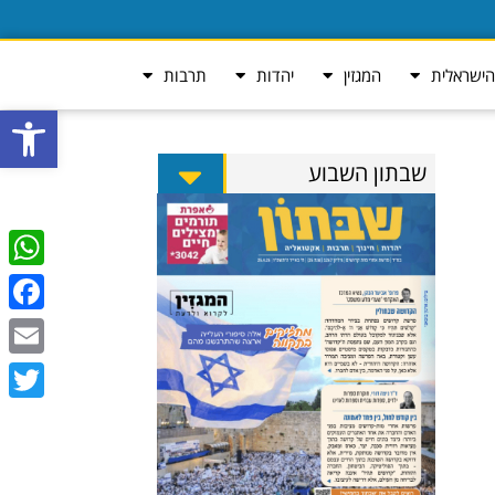
ישראלית
המגזין
יהדות
תרבות
פתח סרגל
שבתון השבוע
tsApp
ebook
Email
Twitter