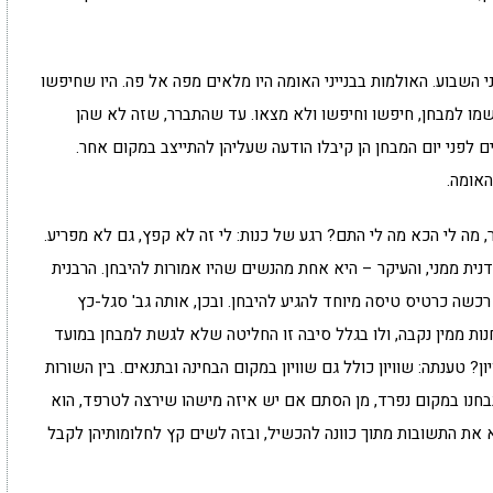
י השבוע. האולמות בבנייני האומה היו מלאים מפה אל פה. היו שחיפשו
מו למבחן, חיפשו וחיפשו ולא מצאו. עד שהתברר, שזה לא שהן
ים לפני יום המבחן הן קיבלו הודעה שעליהן להתייצב במקום אחר.
האומה.
, מה לי הכא מה לי התם? רגע של כנות: לי זה לא קפץ, גם לא מפריע.
נית ממני, והעיקר – היא אחת מהנשים שהיו אמורות להיבחן. הרבנית
רכשה כרטיס טיסה מיוחד להגיע להיבחן. ובכן, אותה גב' סגל-כץ
ות ממין נקבה, ולו בגלל סיבה זו החליטה שלא לגשת למבחן במועד
ון? טענתה: שוויון כולל גם שוויון במקום הבחינה ובתנאים. בין השורות
בחנו במקום נפרד, מן הסתם אם יש איזה מישהו שירצה לטרפד, הוא
 את התשובות מתוך כוונה להכשיל, ובזה לשים קץ לחלומותיהן לקבל