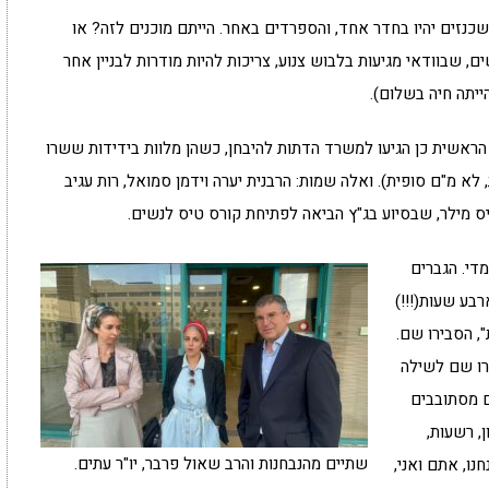
כנזים יהיו בחדר אחד, והספרדים באחר. הייתם מוכנים לזה? או
, שבוודאי מגיעות בלבוש צנוע, צריכות להיות מודרות לבניין אחר
ייתה חיה בשלום).
ראשית כן הגיעו למשרד הדתות להיבחן, כשהן מלוות בידידות ששרו
, לא מ"ם סופית). ואלה שמות: הרבנית יערה וידמן סמואל, רות עגיב
ליס מילר, שבסיוע בג"ץ הביאה לפתיחת קורס טיס לנשים.
די. הגברים
בע שעות(!!!)
, הסבירו שם.
רו שם לשילה
ים מסתובבים
, רשעות,
שתיים מהנבחנות והרב שאול פרבר, יו"ר עתים.
נו, אתם ואני,