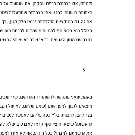
ולסיום, אם בבחירת רבנים עסקינן. אנו שומעים על 
הציוניות השונות. כמו שאתן מצהירות שתפעלו לביטול
את זה. גם הסנקציות הכלכליות יביאו חלק קטן), כך 
בצה"ל הוא תנאי סף להגשת מועמדות לרבנות ראשית ש
רחבה עם מגוון האנשים. כדאי שרב ראשי יהיה מצויד ב
באמת שאני מתקשה להשתחרר מהרושם, שליושבים 
מוצאים לנכון, למען השם (שמם שלהם, לא של הקב"ה
בצר להם, לרבנות, בג"ץ כפה עליהם לאפשר לנשים להי
הראשונה' שיצאו חוצץ ואף קראו לאברכים שלא להיב
את הרשמתם למבחן? ככל הידוע, אף לא אחד (מעניין,