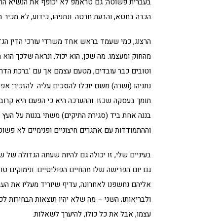
בעברית פשוטה: גם טראמפ לא יכופף את הנשיא הרצו
הכרה בחטא, והבעת חרטה. ונתניהו, כידוע, לא מכיר 
הרצוג, כמי שעמד בראש אחד משרדי עורכי הדין הגד
מהחוק ומעצמו. מה שכן, הוא יכול, ונראה שלכך הוא 
וטובים כבר עובדים, מטעם עצמם אך עם 'ברכת הדר
נתניהו (ושרה) משם יוכלו להסכים עליה. להזכיר: אפי
תומך בעסקה שכזו. וההערכה היא כי הפעם היא קרובה
בננה אחת ביד (סגירת התיקים) משתי בננות על העץ
וההתמודדות עם אתגרים חיצוניים ופנימיים לא פשוט
בעיניים שלי, זו יכולה גם להיות שעתה הגדולה של 
גם יום הפרישה שלו מהחיים הפוליטיים. ונימוקים טוב
אליהם נחשפנו לאחרונה, עדיף שיוריד מעליו את הע
ולבריאותו; השני – מה שלא יהיו תוצאות הבחירות ל
עצמו, אבל את כל כולו, להיערך לשאלות.