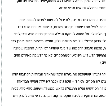
ג לפעול למתן חנינה לנתניהו בלא שמתקיימים התנאים שבחוק.
בחטא וממילא גם אינו מביע חרטה.
ולים והמוערכים במדינה, לא יכול להרשות לעצמו לעשות צחוק
חותר, לנצל את כישוריו בקירוב עמדות, בגישור. אנשים מכובדים
ך' מלמעלה, על מתווה לעסקת חבילה שהפרקליטות מפה ופרקליטי
לו 'הכהן הגדול' של בית משפט עליון, נשיאו בדימוס פרופ' אהרן ברק,
, מכמה סיבות: ההפנמה של ביבי שחנינה לא תהיה, וההבנה שטובה
 (המשך הדשדוש הפוליטי כשהסקרים לא מי יודע מה מאירים פנים,
ים).
שרה נתניהו, שתשכנע את בעלה היקר שתאריך הבחירות הקרובות יהיה
ים לא חסרים. האחד – נוכח גילו (כבר לא ילד) וענייני הבריאות
בודה הסיזיפית והלא מתגמלת כראש ממשלה ויעשה, סוף-סוף, לביתו
כנסת, ועדת חקירה לטבח אוקטובר קום תקום. כדאי שיוכל להקדיש