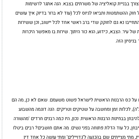
הצורך בבניית קואליציה של משרתים בצבא. הנה אתגר לרשימות
 חוק ההשתמטות ותביאו לגיוס לכל (עוד לא ברור בדיוק איך עושים
התחייבו נא גם לחוקק שדי ברב ראשי אחד לכל יישוב, וכן ששירות
ל עיר. הצבא, כידוע, הוא כור היתוך. שירות בו מאפשר היכרות
ניסיון הזה.
על כס הרבנות הראשית לישראל פשוט משעמם. שאם לא כן, מה הם
), לכלות זמן ומחשבה על שטיקים וטריקים. הנה דוגמה מהשבוע:
בחן בבחינות הרבנות הראשית. נכון, היו כמה רבנים חרדים 'מהשורה
חן, כל עוד הדלת פתוחה בפני נשים. מה אתם חושבים? רבים ביטלו
 מתי מצייתים שם בהכנעה ל'גדויילים' ומתי עושה כל אחד דין