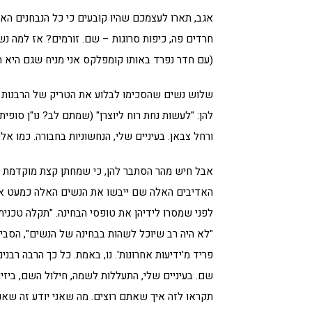
אגב, תארו לעצמכם שהיו קובעים כי כל הנבחנים האש
חרדים פה, כיפות סרוגות – שם. זורמים? אז למה נשים
(עם חדר נפרד באותו קומפלקס אני מניח שגם היא ה
שלוש נשים שהסכימו לבלוע את הטריק של הרבנות ה
להן: "לעשות נחת רוח ליוצרן" (שמתם לב? נו"ן סופית
ורחל צבאן. בעיניים שלי, הנחשוניות בחבורה. כמו א
אבל חיש מהר הסתבר להן, כי שמחתן קצת מוקדמת מ
האדיבים האלה שם ייבשו את הנשים האלה כמעט אר
לפני שמסרו לידיהן את טופסי הבחינה. "תקלה טכנית"
"לא היה רב שיוכל לשהות בבחינה של הנשים", הסבי
פריד מ'ידיעות אחרונות'. נו, באמת. כל כך הרבה רבנ
שם. בעיניים שלי, התעללות לשמה, חילול השם, ביזיון
תקראו לזה איך שאתם רוצים. מה שאני יודע זה שאנח