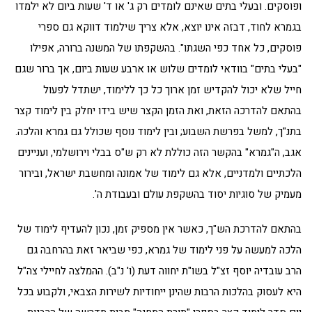
ופוסקים. ובעלי בתים שאינם לומדים רק ג' או ד' שעות ביום לא ילמדו
בגמרא לחוד, דבזה אינו יוצא, אלא צריך שילמוד דווקא גם ספרי
פוסקים, כל אחד כפי השגתו". בהשקפתו של המשנה ברורה, אפילו
"בעלי בתים" בוודאי לומדים שלוש או ארבע שעות ביום, אך ברור שגם
חייל שלא יכול להקדיש זמן ארוך כל כך ללימוד, ישתדל לפעול
בהתאם להדרכה הזאת, ואת הזמן הקצר שיש בידו יחלק בין לימוד קצר
בתנ"ך, למשל בפרשת השבוע; ובין לימוד נוסף שכולל גם גמרא והלכה.
אגב, ה"גמרא" בהקשר הזה כוללת לא רק ש"ס בבלי וירושלמי, ועניינים
הלכתיים ולמדניים, אלא גם לימוד של אמונה ומחשבת ישראל, ובירור
מעמיק של סוגיות יסוד בהשקפת עולם ובעבודת ה'.
בהתאם להדרכת הש"ך, כאשר אין מספיק זמן, נכון להעדיף לימוד של
הלכה למעשה על פני לימוד של גמרא, כפי שביאר זאת בהרחבה גם
הרב עובדיה יוסף זצ"ל בשו"ת יחווה דעת (ו' נ"ב). ההמלצה לחיילי צה"ל
היא לעסוק בהלכות הרבות שהינן ייחודיות לשירות הצבאי, ולקבוע בכל