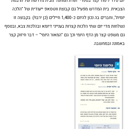
יום סדר לימוד קצר בספרי "תורת המחנה" מבית מדרשה של הרבנות
הצבאית. בית המדרש מפעיל גם קבוצת ווטסאפ ייעודית של "הלכה
יומית", וחברים בה נכון להיום כ-1,400 חיילים (כן ירבו!). בקבוצה זו
נשלחות מדי יום שתי הלכות קצרות בענייני דיומא ובהלכות צבא, ובנוסף
גם משפט קצר מן הדף היומי וכך גם "המאור היומי" – דבר חיזוק קצר
באמונה ובמחשבה.