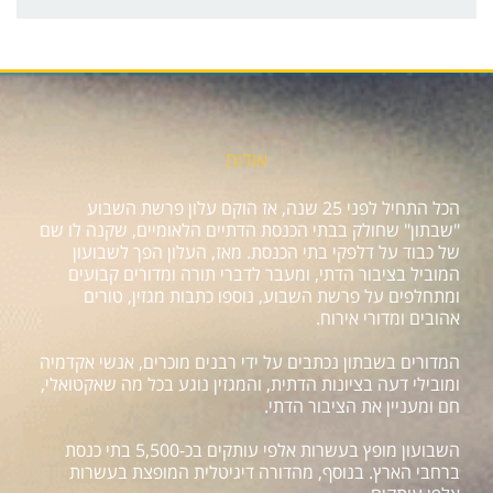
אודות
הכל התחיל לפני 25 שנה, אז הוקם עלון פרשת השבוע
"שבתון" שחולק בבתי הכנסת הדתיים הלאומיים, שקנה לו שם
של כבוד על דלפקי בתי הכנסת. מאז, העלון הפך לשבועון
המוביל בציבור הדתי, ומעבר לדברי תורה ומדורים קבועים
ומתחלפים על פרשת השבוע, נוספו כתבות מגזין, טורים
אהובים ומדורי אירוח.
המדורים בשבתון נכתבים על ידי רבנים מוכרים, אנשי אקדמיה
ומובילי דעה בציונות הדתית, והמגזין נוגע בכל מה שאקטואלי,
חם ומעניין את הציבור הדתי.
השבועון מופץ בעשרות אלפי עותקים בכ-5,500 בתי כנסת
ברחבי הארץ. בנוסף, מהדורה דיגיטלית המופצת בעשרות