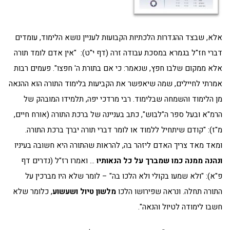
אלא, שבצד ההגדרות הלכתיות הקבועות לעניין נושא הלימוד, עומדים
דברי חז"ל בגמרא במסכת עבודה זרה (דף י"ט): "אין אדם לומד תורה
אלא ממקום שלבו חפץ, שנאמר: כי אם בתורת ה' חפצו". פעמים רבות
אמרתי לחיילים, שמה שיאפשר את הקביעות בלימוד התורה הוא ההנאה
מן הלימוד והשמחה שבלימוד. רבי מרדכי יפה, תלמידו המובהק של
הרמ"א ובעל ספר ה"לבוש", כתב בעניינה של ברכת התורה (אורח חיים,
מ"ז): "קודם שיתחיל ללמוד או לומר דברי תורה יברך ברכת התורה.
ומאד מאד צריך האדם ליזהר בה, להראות שהתורה היא חשובה בעיניו
ונהנה ממנה כמו שמברך על כל הנאותיו
… ואמרו רז"ל (נדרים דף
פ"א): "ולא שמעו בקולי ולא הלכו בה" – לומר שלא היו מברכין על
התורה תחלה. ונראה שפירושו הלכו
מלשון טיול ושעשוע
, כלומר שלא
חשבו לימודה לטיול והנאה".