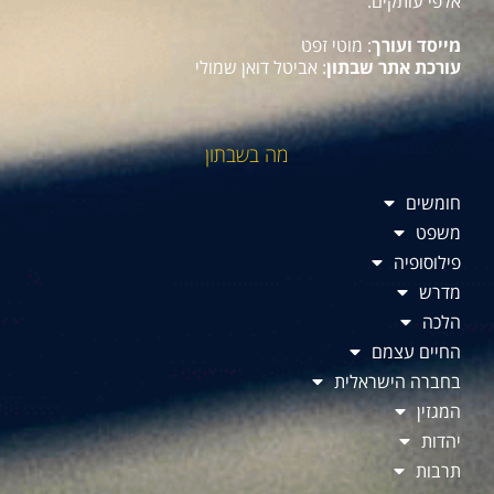
אלפי עותקים.
מייסד ועורך
: מוטי זפט
עורכת אתר שבתון
: אביטל דואן שמולי
מה בשבתון
חומשים
משפט
פילוסופיה
מדרש
הלכה
החיים עצמם
בחברה הישראלית
המגזין
יהדות
תרבות