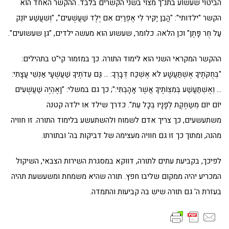
הביטוי שעשוע בתנ"ך מצוי בשני הקשרים בלבד. ההקשר האחד הוא
הקשר "ילדותי": "הֲבֵן יַקִּיר לִי אֶפְרַיִם אִם יֶלֶד שַׁעֲשֻׁעִים", "וְשִׁעֲשַׁע יוֹנֵק
עַל חֻר פָּתֶן" וכן הלאה. כלומר, שעשוע הוא מעשה ילדים, "גן שעשועים".
ההקשר המקראי השני הוא לימוד התורה. כך במזמור קי"ט בתהילים:
"בְּחֻקֹּתֶיךָ אֶשְׁתַּעֲשָׁע לֹא אֶשְׁכַּח דְּבָרֶךָ: … גַּם עֵדֹתֶיךָ שַׁעֲשֻׁעָי אַנְשֵׁי עֲצָתִי:
… וְאֶשְׁתַּעֲשַׁע בְּמִצְוֹתֶיךָ אֲשֶׁר אָהָבְתִּי:"; כך גם במשלי: "וָאֶהְיֶה שַׁעֲשֻׁעִים
יוֹם יוֹם מְשַׂחֶקֶת לְפָנָיו בְּכָל עֵת". כדרך שילד או ילדה קטנה
משתעשעים, כך צריך אדם לשמוח ולהשתעשע בלימוד התורה. זו חוויה
מהנה, ומתוך כך זו גם חוויה מעצימה של דביקות בה' ובתורתו.
לפיכך, בקביעת עתים לתורה, דווקא במסגרת השירות הצבאי, השיקול
המכריע יהיה ממקום שליבו חפץ. תורה שהיא משמחת ומשעשעת תהיה
בעזרת ה' גם תורה שיש בה קביעות והתמדה.