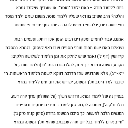
ביום ללימוד תורה – האם ילמד "מוסר", או שעדיף שילמד גמרא
והלכה? הרב השיב: בוודאי שעליו ללמוד מוסר, משום שאם ילמד מוסר
חצי שעה ביום, יגלה מייד שיש לו הרבה יותר זמן פנוי מכפי שחשב…
אמנם, עבור לוחמים ומפקדים רבים הזמן אכן דוחק, ופעמים רבות
נשאלנו האם ישנו תחום תורני מסויים שבו ראוי לעסוק. בגמרא במסכת
קידושין (דף ל') נאמר שיש לחלק את זמן הלימוד לשלושה חלקים:
מקרא, משנה וגמרא. כך פסק להלכה גם הרמב"ם (תלמוד תורה, א'
י"א-י"ב), אלא שהדגיש שזו הדרכה דווקא לשנות הלימוד הראשונות. מי
שכבר למד היטב תנ"ך ומשנה, יקדיש את רוב זמנו ללימוד גמרא.
בעניין זה של לימוד גמרא, הדגיש הש"ך (על השולחן ערוך יורה דעה,
רמ"ו ס"ק ה'), שחובה לקבוע זמן לימוד בספרי הפוסקים ובעניינים
הנוגעים הלכה למעשה. כך סיכם המשנה ברורה (סימן קנ"ה ס"ק ג'):
"חייב אדם ללמוד בכל יום תורה שבכתב שהוא תנ"ך ומשנה וגמרא