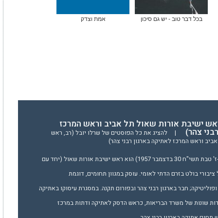
בכל דבר טוב - יש גם סיכון
אמת וצדק
ראש ישיבת אורות שאול תל אביב וראש המרכז
בני צהר)
|
להציג את כל הפוסטים של שרלו יובל (רב, ראש
ביב וראש המרכז לאתיקה בארגון רבני צהר)
הרב יובל שֶרְלוֹ (נולד ב-ז' טבת תשי"ח 30 בדצמבר 1957) הוא ראש ישיבת אורות שאול (יחד עם
 ציבורי בולט בזרם הדתי לאומי. עוסק במגוון תחומים, דוגמת
פוליטיקה; חבר בארגון רבני צהר ובפורום תקנה. במסגרת עיסוקו באתיקה
דות שונות של משרד הבריאות, כראש הדסק לאתיקה ודתות במרכז
תחום אתיקה בארגון רבני צהר.