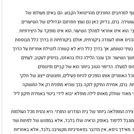
ף למרחבים החורגים מהריטואל הקבוע. הם באים מעולמו של
עשירה. ברם, בדיוק כאן גם נעוץ חסרונם הגדולים של השיעורים.
 הוא אינו אחראי למהלך השיעור; הוא אינו מופקד על היצירתיות
ניס אותו לעמדה ביקורתית, אולם ביקורתיות זו בדרך כלל מבוססת
בעיני השומע, אך בדרך כלל היא לא קשורה לנטילת אחריות על הדרך
 השיעור. וכך עובר הלילה כולו בהאזנה, בניסיון לעקוב, לעתים
 למעלה. הדימוי הטוב ביותר הוא של קביים ופיגומים.
ל האומרים אותו הופכים להיות פעילים, ופוגשים ייצוג של חלקי
ת. ברם, אמירת התיקון לוקה בכך שהיא מופנית רק אל התשוקה
 מאוד שחלק מאותו לילה מופלא יבוא לידי ביטוי באמירת תיקון ליל
ירה המופלאה ביותר של בית המדרש התורני. היא נהנית מכל העולמות
 ומוגבל ללימוד באופק הראיה שלו בלבד, אלא במפגש של לפחות שני
. מאידך גיסא, אין מדובר בפאסיביות מקשיבה בלבד, אלא באחריות