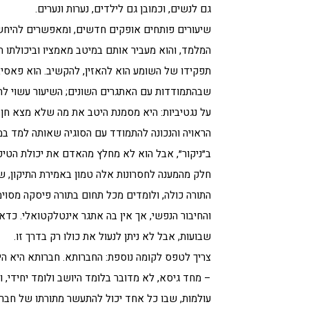
גם לנשים, וכמובן גם לילדים, נערות ונערים.
שיעורים פותחים אופקים חדשים, ומאפשרים להיחש
המלמד, והוא מעביר אותם במיטב מאמציו וביכולתו ה
תפקידו של השומע הוא להאזין, להקשיב. הוא פאסיבי.
שבהתמודדות עם האתגרים השונים; השיעור עשוי להכ
על נגטיביות: היא מסמנת היטב את מה שלא מצא חן 
הראויה והנכונה להתמודד עם הסוגיה שאותה למד במשך
ב״ניקור״, אבל הוא לא מחלץ מהאדם את יכולת הטיפוס
חלק מהמענה לחסרונות אלה טמון באמירת התיקון, שכ
התורה כולה, ולומדים מכל תחום בתורה פיסקה מסוימ
והחיבור הנפשי, אך אין בה אתגר אינטלקטואלי. כדאי
שבועות, אבל לא ניתן לנעול את כולו רק בדרך זו.
צריך לטפס לקומה נוספת: החברותא. חברותא היא היצ
– מחד גיסא, לא מדובר בלומד היושב ולומד יחידי,
עולמות, שבו כל אחד יכול להתעשר מתורתו של חברו