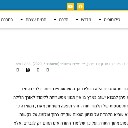
פילוסופיה
מדרש
הלכה
החיים עצמם
בחברה ה
רכז לאתיקה בארגון רבני צהר)
י״ז באלול ה׳תש״פ (ספטמבר 6, 2020)
12:56 pm
חד מהאתגרים הלא גדולים אך המשמעותיים ביותר כלפי העתיד.
ניתן למצוא ישוב בארץ בו אין מגוון אפשרויות ללימוד לאורך הלילה
וצורות נוספות של תלמוד תורה. זוהי תופעה משמחת מאוד, המעידה כי
אלא שהיא מלמדת על הגיוון העצום שקיים בתוך עולמנו; על בקשות
וע מתוך התורה; ועל כך שלימוד התורה אינו תחום רק לגברים, אלא