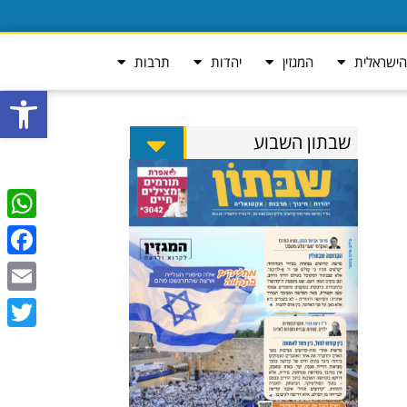
ישראלית
המגזין
יהדות
תרבות
פתח סרגל
שבתון השבוע
tsApp
ebook
Email
Twitter