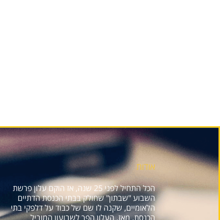
אודות
הכל התחיל לפני 25 שנה, אז הוקם עלון פרשת
השבוע "שבתון" שחולק בבתי הכנסת הדתיים
הלאומיים, שקנה לו שם של כבוד על דלפקי בתי
הכנסת. מאז, העלון הפך לשבועון המוביל