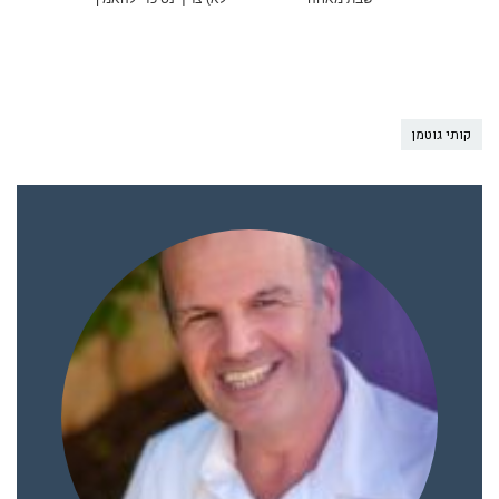
קותי גוטמן