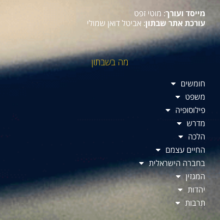
מייסד ועורך
: מוטי זפט
עורכת אתר שבתון
: אביטל דואן שמולי
מה בשבתון
חומשים
משפט
פילוסופיה
מדרש
הלכה
החיים עצמם
בחברה הישראלית
המגזין
יהדות
תרבות