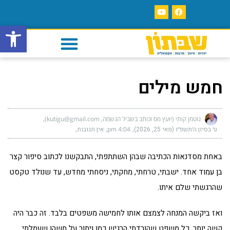
פתח סרגל
חמש מילים
גוטמן קותי (יועץ מס וכותב בשביל הנשמה, kutigu@gmail.com)
ט׳ בסיון ה׳תשפ״ו (מאי 25, 2026)
4:04 pm
אין תגובות
באחת מסדנאות הכתיבה שבהן השתתפתי, התבקשנו לכתוב סיפור קצר
בן עמוד אחד. ישבתי, טרחתי, מחקתי, ניסחתי מחדש, עד שנולד טקסט
שהרגשתי שלם איתו.
ואז ביקשה המנחה לצמצם אותו לחמישה משפטים בלבד. זה כבר היה
קשה יותר. כל משפט שהורדתי הרגיש כמו ויתור על משהו שעמלתי