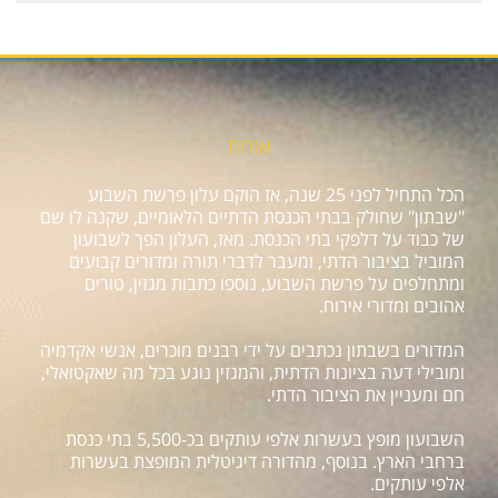
אודות
הכל התחיל לפני 25 שנה, אז הוקם עלון פרשת השבוע
"שבתון" שחולק בבתי הכנסת הדתיים הלאומיים, שקנה לו שם
של כבוד על דלפקי בתי הכנסת. מאז, העלון הפך לשבועון
המוביל בציבור הדתי, ומעבר לדברי תורה ומדורים קבועים
ומתחלפים על פרשת השבוע, נוספו כתבות מגזין, טורים
אהובים ומדורי אירוח.
המדורים בשבתון נכתבים על ידי רבנים מוכרים, אנשי אקדמיה
ומובילי דעה בציונות הדתית, והמגזין נוגע בכל מה שאקטואלי,
חם ומעניין את הציבור הדתי.
השבועון מופץ בעשרות אלפי עותקים בכ-5,500 בתי כנסת
ברחבי הארץ. בנוסף, מהדורה דיגיטלית המופצת בעשרות
אלפי עותקים.