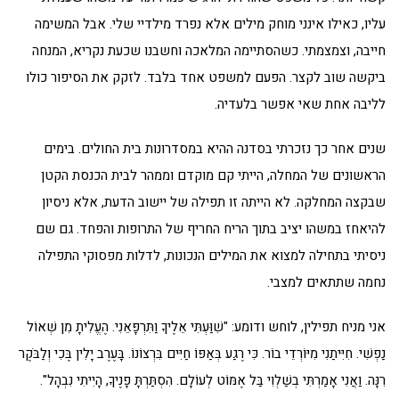
עליו, כאילו אינני מוחק מילים אלא נפרד מילדיי שלי. אבל המשימה
חייבה, וצמצמתי. כשהסתיימה המלאכה וחשבנו שכעת נקריא, המנחה
ביקשה שוב לקצר. הפעם למשפט אחד בלבד. לזקק את הסיפור כולו
לליבה אחת שאי אפשר בלעדיה.
שנים אחר כך נזכרתי בסדנה ההיא במסדרונות בית החולים. בימים
הראשונים של המחלה, הייתי קם מוקדם וממהר לבית הכנסת הקטן
שבקצה המחלקה. לא הייתה זו תפילה של יישוב הדעת, אלא ניסיון
להיאחז במשהו יציב בתוך הריח החריף של התרופות והפחד. גם שם
ניסיתי בתחילה למצוא את המילים הנכונות, לדלות מפסוקי התפילה
נחמה שתתאים למצבי.
אני מניח תפילין, לוחש ודומע: "שִׁוַּעְתִּי אֵלֶיךָ וַתִּרְפָּאֵנִי. הֶעֱלִיתָ מִן שְׁאוֹל
נַפְשִׁי. חִיִּיתַנִי מִיּוֹרְדֵי בוֹר. כִּי רֶגַע בְּאַפּוֹ חַיִּים בִּרְצוֹנוֹ. בָּעֶרֶב יָלִין בֶּכִי וְלַבֹּקֶר
רִנָּה. וַאֲנִי אָמַרְתִּי בְשַׁלְוִי בַּל אֶמּוֹט לְעוֹלָם. הִסְתַּרְתָּ פָנֶיךָ, הָיִיתִי נִבְהָל".