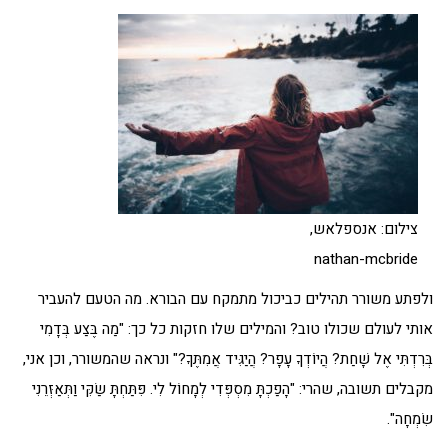
צילום: אנספלאש,
nathan-mcbride
ולפתע משורר תהילים כביכול מתמקח עם הבורא. מה הטעם להעביר
אותי לעולם שכולו טוב? והמילים שלו חזקות כל כך: "מַה בֶּצַע בְּדָמִי
בְּרִדְתִּי אֶל שָׁחַת? הֲיוֹדְךָ עָפָר? הֲיַגִּיד אֲמִתֶּךָ?" ונראה שהמשורר, וכן אני,
מקבלים תשובה, שהרי: "הָפַכְתָּ מִסְפְּדִי לְמָחוֹל לִי. פִּתַּחְתָּ שַׂקִּי וַתְּאַזְּרֵנִי
שִׂמְחָה".