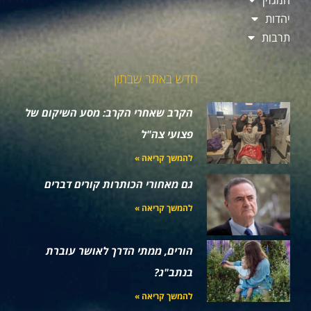
המגזין
יהדות
תרבות
חדש באתר שבתון
הקרב שאחרי הקרב: מסע השיקום של
פצועי צה"ל
להמשך קריאה »
גם מאחורי הכותרות קורים דברים
להמשך קריאה »
הורים, ממתי הדרך לאושר עוברת
בנתב"ג?
להמשך קריאה »