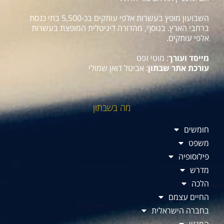
השבועון מופץ בעשרות אלפי עותקים בכ-5,500 בתי כנסת
ברחבי הארץ. בנוסף, מהדורה דיגיטלית המופצת בעשרות
אלפי עותקים.
מייסד ועורך
: מוטי זפט
עורכת אתר שבתון
: אביטל דואן שמולי
מה בשבתון
חומשים
משפט
פילוסופיה
מדרש
הלכה
החיים עצמם
בחברה הישראלית