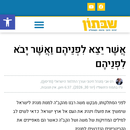
פתח סרגל
אֲשֶׁר יֵצֵא לִפְנֵיהֶם וַאֲשֶׁר יָבֹא
לִפְנֵיהֶם
רט אבי (מנהל חינוכי ועורך התלמוד הישראלי [מדיסון])
ט״ו בתמוז ה׳תשפ״ו (יוני 30, 2026)
6:37 pm
אין תגובות
לפני הסתלקותו, מבקש משה רבנו מהקב"ה למנות מנהיג לישראל
שימשיך את פועלו וינהיג את העם אל ארץ ישראל. כדאי לשים לב
למילים המדויקות של משה ושל הקב"ה כאשר הם מאפיינים את
הקריטריונים הנדרשים למנהיג.