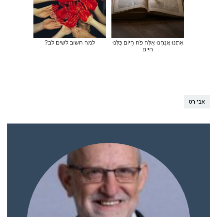
אִתָּנוּ אֲנַחְנוּ אֵלֶּה פֹה הַיּוֹם כֻּלָּנוּ
למה חשוב לשים לב?
חַיִּים
אבי רט