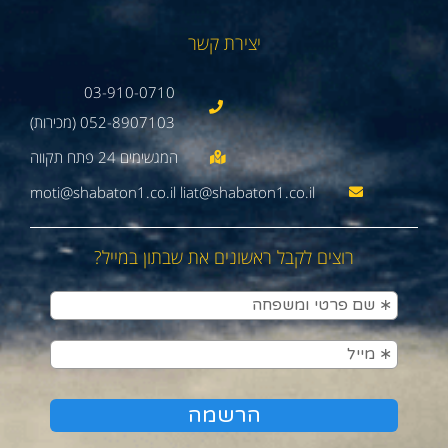
יצירת קשר
03-910-0710
052-8907103 (מכירות)
moti@shabaton1.co.il liat@shabaton1.co.il
רוצים לקבל ראשונים את שבתון במייל?