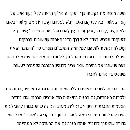
משה מנסח את בקשתו כך: "יִפְקֹד ה' אֱלֹקי הָרוּחֹת לְכָל בָּשָׂר אִישׁ עַל
הָעֵדָה. אֲשֶׁר יֵצֵא לִפְנֵיהֶם וַאֲשֶׁר יָבֹא לִפְנֵיהֶם וַאֲשֶׁר יוֹצִיאֵם וַאֲשֶׁר יְבִיאֵם
וְלֹא תִהְיֶה עֲדַת ה' כַּצֹּאן אֲשֶׁר אֵין לָהֶם רֹעֶה". את המילים "אֲשֶׁר יֵצֵא
לִפְנֵיהֶם" מפרש רש"י: לֹא כְדֶרֶךְ מַלְכֵי הָאֻמּוֹת שֶׁיּוֹשְׁבִים בְּבָתֵּיהֶם
וּמְשַׁלְּחִין אֶת חַיָּלוֹתֵיהֶם לַמִּלְחָמָה. המלבי"ם מפרש כך: "ההנהגה הזאת
תיחלק לשתיים – בעת שיצאו לחוץ ללחום עם אויביהם שיצא לפניהם,
בעת שישובו אל בתיהם שאז צריך להנהיג ההנהגה הפנימית לעשות
משפט בין אדם לחברו".
הצד השווה לשני הפרשנים הללו הוא תכונת הדוגמה האישית, המנהיגות
ולקיחת האחריות, גם בחזית החיצונית מול אויבים מבחוץ, וגם בחזית
הפנימית החברתית התוך-ישראלית. מנהיג הוא זה שיש בכוחו להוביל את
העם להצלחות בזמן היציאה למערכה תוך כדי קריאת 'אחריי', אבל הוא
גם זה שיצטרך להוביל אותם חזרה גם אם המערכה לא הסתיימה