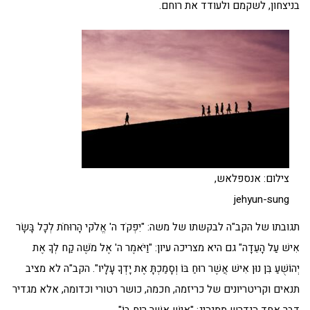
בניצחון, לשקמם ולעודד את רוחם.
צילום: אנספלאש,
jehyun-sung
תגובתו של הקב"ה לבקשתו של משה: "יִפְקֹד ה' אֱלֹקי הָרוּחֹת לְכָל בָּשָׂר
אִישׁ עַל הָעֵדָה" גם היא מצריכה עיון: "וַיֹּאמֶר ה' אֶל מֹשֶׁה קַח לְךָ אֶת
יְהוֹשֻׁעַ בִּן נוּן אִישׁ אֲשֶׁר רוּחַ בּוֹ וְסָמַכְתָּ אֶת יָדְךָ עָלָיו". הקב"ה לא מציב
תנאים וקריטריונים של כריזמה, חכמה, כושר רטורי וכדומה, אלא מגדיר