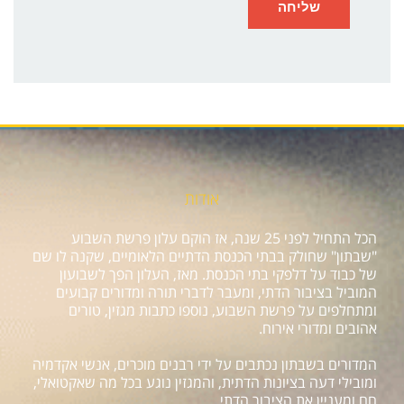
אודות
הכל התחיל לפני 25 שנה, אז הוקם עלון פרשת השבוע
"שבתון" שחולק בבתי הכנסת הדתיים הלאומיים, שקנה לו שם
של כבוד על דלפקי בתי הכנסת. מאז, העלון הפך לשבועון
המוביל בציבור הדתי, ומעבר לדברי תורה ומדורים קבועים
ומתחלפים על פרשת השבוע, נוספו כתבות מגזין, טורים
אהובים ומדורי אירוח.
המדורים בשבתון נכתבים על ידי רבנים מוכרים, אנשי אקדמיה
ומובילי דעה בציונות הדתית, והמגזין נוגע בכל מה שאקטואלי,
חם ומעניין את הציבור הדתי.