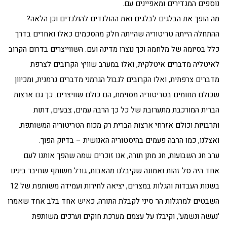
נוספים המגדירים ומאפיינים עם.
מה הופך את הבלגים לבלגים ואת ההולנדים להולנדים וכן הלאה?
ההתחלה הייתה טריטוריה שהייתה חלק מהסכמים כאלו ואחרים בדרך
כלל בסיומה של מלחמה וכך נוצרו מדינה ועם. השווייצרים בדרום הקרוב
לאיטליה מדברים איטלקית, ואלו במערב שוויץ הקרובים לצרפת
מדברים צרפתית, ואלו הקרובים לגבול הגרמני מדברים גרמנית, ומכיוון
שכולם תחומים בטריטוריה מסוימת, הם כולם שוויצרים. כך גם ארצות
הברית המורכבת מתערובת של כל כך הרבה עמים, צבעים, דתות
ותרבויות וכולם אזרחי ארצות הברית רק מכוח הטריטוריה המשותפת.
ואצלנו, כמו הרבה פעמים בהיסטוריה האנושית – בדיוק הפוך.
ערב חג השבועות, חג מתן תורה, אנו זוכרים שמה שהפך אותנו לעם
אחד היה סל זהות ואמונה שקיבלנו מהאבות, גורל משותף שחיבר בינינו
בשנות העבדות והגלות במצרים, יציאה לחירות ועמידה משותפת של 12
השבטים למרגלות הר סיני לקבלת התורה, כאיש אחד בלב אחד שאמרו
'נעשה ונשמע', וקיבלו על עצמם מערכת חוקים וערכים משותפת