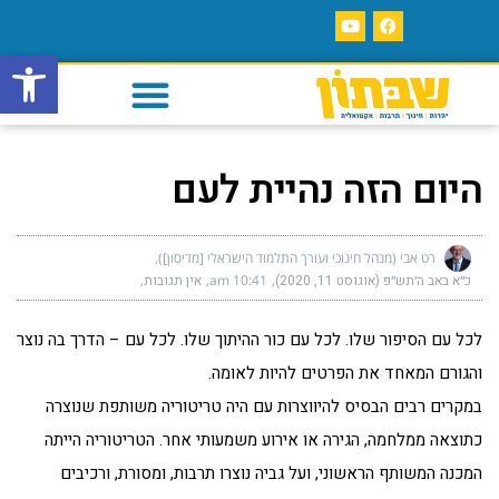
פתח סרגל
היום הזה נהיית לעם
רט אבי (מנהל חינוכי ועורך התלמוד הישראלי [מדיסון])
כ״א באב ה׳תש״פ (אוגוסט 11, 2020)
10:41 am
אין תגובות
לכל עם הסיפור שלו. לכל עם כור ההיתוך שלו. לכל עם – הדרך בה נוצר
והגורם המאחד את הפרטים להיות לאומה.
במקרים רבים הבסיס להיווצרות עם היה טריטוריה משותפת שנוצרה
כתוצאה ממלחמה, הגירה או אירוע משמעותי אחר. הטריטוריה הייתה
המכנה המשותף הראשוני, ועל גביה נוצרו תרבות, ומסורת, ורכיבים