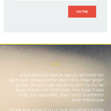
אודות
הכל התחיל לפני 25 שנה, אז הוקם עלון פרשת השבוע
"שבתון" שחולק בבתי הכנסת הדתיים הלאומיים, שקנה לו שם
של כבוד על דלפקי בתי הכנסת. מאז, העלון הפך לשבועון
המוביל בציבור הדתי, ומעבר לדברי תורה ומדורים קבועים
ומתחלפים על פרשת השבוע, נוספו כתבות מגזין, טורים
אהובים ומדורי אירוח.
המדורים בשבתון נכתבים על ידי רבנים מוכרים, אנשי אקדמיה