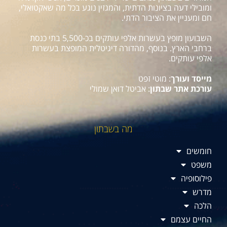
ומובילי דעה בציונות הדתית, והמגזין נוגע בכל מה שאקטואלי,
חם ומעניין את הציבור הדתי.
השבועון מופץ בעשרות אלפי עותקים בכ-5,500 בתי כנסת
ברחבי הארץ. בנוסף, מהדורה דיגיטלית המופצת בעשרות
אלפי עותקים.
מייסד ועורך
: מוטי זפט
עורכת אתר שבתון
: אביטל דואן שמולי
מה בשבתון
חומשים
משפט
פילוסופיה
מדרש
הלכה
החיים עצמם