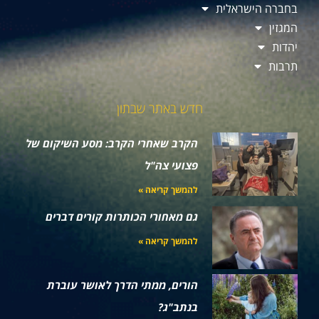
בחברה הישראלית
המגזין
יהדות
תרבות
חדש באתר שבתון
הקרב שאחרי הקרב: מסע השיקום של
פצועי צה"ל
להמשך קריאה »
גם מאחורי הכותרות קורים דברים
להמשך קריאה »
הורים, ממתי הדרך לאושר עוברת
בנתב"ג?