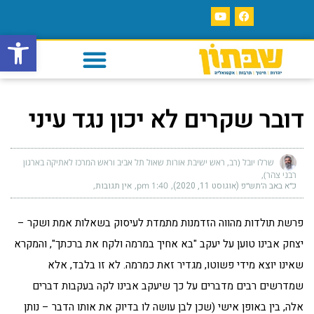
פתח סרגל
דובר שקרים לא יכון נגד עיני
שרלו יובל (רב, ראש ישיבת אורות שאול תל אביב וראש המרכז לאתיקה בארגון
רבני צהר)
כ״א באב ה׳תש״פ (אוגוסט 11, 2020)
1:40 pm
אין תגובות
פרשת תולדות מהווה הזדמנות מתמדת לעיסוק בשאלות אמת ושקר –
יצחק אבינו טוען על יעקב "בא אחיך במרמה ולקח את ברכתך", והמקרא
שאינו יוצא מידי פשוטו, מגדיר זאת כמרמה. לא זו בלבד, אלא
שמדרשים רבים מדברים על כך שיעקב אבינו לקה בעקבות דברים
אלה, בין באופן אישי (שכן לבן עושה לו בדיוק את אותו הדבר – נותן