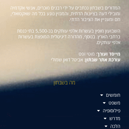
המדורים בשבתון נכתבים על ידי רבנים מוכרים, אנשי אקדמיה
ומובילי דעה בציונות הדתית, והמגזין נוגע בכל מה שאקטואלי,
חם ומעניין את הציבור הדתי.
השבועון מופץ בעשרות אלפי עותקים בכ-5,500 בתי כנסת
ברחבי הארץ. בנוסף, מהדורה דיגיטלית המופצת בעשרות
אלפי עותקים.
מייסד ועורך
: מוטי זפט
עורכת אתר שבתון
: אביטל דואן שמולי
מה בשבתון
חומשים
משפט
פילוסופיה
מדרש
הלכה