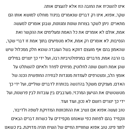
אינו להשכיח את החובה הזו אלא להעצים אותה.
שקר, אפוא, אינו רק דברים שנאמרים בניגוד מוחלט למושא אותו הם
מתארים. ניתן לשקר בצורות שונות ומגוונות, שבהן אומרים למעשה
אמת, אולם לא אומרים את כל האמת ומעלימים את ההקשר ואת
הנסיבות; לא אומרים רק אמת, אלא מטמיעים בתוך אמת זו דברי שקר,
שהאמון בהם אף מועצם דווקא בשל העובדה שהוא חלק ממכלול שיש
בו הרבה אמת; מדברים במניפולטיביות רבה, ועל ידי כך יוצרים במילים
שהן אמת רושם שונה לחלוטין; מניחים לפחד ולאיום להשתלט על
אומץ הלב, ומצטרפים לעמדות מנוגדות לבחירה החופשית הכנה של
האדם; מעניקים משקל בהדגשה בכותרת לדברים שוליים, ועל ידי כך
מטשטשים את הטיעון המרכזי; מערבבים בין עובדות לבין פרשנות, ועל
ידי כך יוצרים רושם לא נכון, ועוד ועוד.
טוב נעשה אפוא אם נשיב את ההתכוונות המדויקת לשפה ולדיבור,
ונקפיד בהם לפחות כפי שאנחנו מקפידים על כשרות דברים הבאים
לתוך פינו; טוב אפוא שחוויית החיים של השיח תהיה מדויקת, בין כשאנו