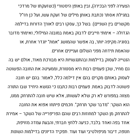
הצעירה לפני הבכירה), ובין באופן היסטורי (כשזעקתו של מרדכי
במגילת אסתר נכתבת באותן מילים של זעקת עשו, ועל כן חז"ל
מקשרים בין השניים). בשל כך, עסקו רבים לאורך הדורות בדילמה
הגדולה – אימתי חייבים לדבוק באמת במובנה המילולי, ואימתי מדובר
בסוגיה מקיפה יותר, בה אפשר שהמושג "אמת" יוגדר אחרת, או
שהאמת תידחה מפני השלום ועניינים אחרים.
הנטייה לעסוק בדילמות ובהתנגשויות היא מבורכת מאוד, אולם יש בה
גם מחיר, שכן פעמים רבות היא מסנוורת, וממעיטה את החובה הפשוטה
לעסוק באותם מקרים בהם אין דילמה כלל, לאמור: בהם יש חובה
פשוטה לדבוק באמת. פעמים רבות כתבנו כי הנושא היחיד שבו התורה
מצווה במפורש לא רק שלא לעשותו, אלא שיש חובה להתרחק ממנו,
הוא השקר: "מדבר שקר תרחק". חכמים פיתחו אפוא את החובה
להתרחק מן השקר למחוזות רבים שהם הפריפרייה של השקר – אמירת
אחד בפה ואחד בלבד; כניעה ללחץ חברתי, והבעת עמדה מזויפת;
חנופה; דיבור מניפולטיבי ועוד ועוד. תפקיד הדיונים בדילמות השונות