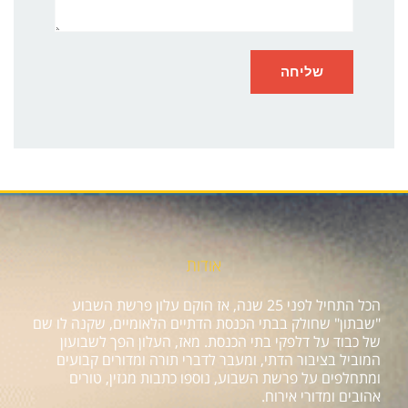
אודות
הכל התחיל לפני 25 שנה, אז הוקם עלון פרשת השבוע
"שבתון" שחולק בבתי הכנסת הדתיים הלאומיים, שקנה לו שם
של כבוד על דלפקי בתי הכנסת. מאז, העלון הפך לשבועון
המוביל בציבור הדתי, ומעבר לדברי תורה ומדורים קבועים
ומתחלפים על פרשת השבוע, נוספו כתבות מגזין, טורים
אהובים ומדורי אירוח.