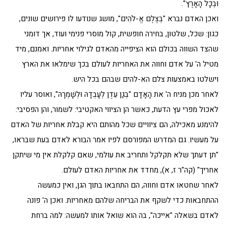
וּבְכָל הָאָרֶץ".
ואכן האדם נברא "בְּצֶלֶם אֱ-לֹהִים", מושג שנודעו לו פירושים שונים,
כגון: שכל, שלטון, בחירה חופשית, קול מוסרי פנימי ועוד, אך דומני
שהצד השווה בכולם הוא הציפייה מהאדם לגילוי אחריות. ואמנם, מיד
מטיל ה' על אדם וחווה את האחריות לעולם בכך שימלאו את הארץ
וישלטו באמצעות צלם הא-להים שבהם בכל היש.
לאחר מכן מניח ה' את הָאָדָם "בְגַן עֵדֶן לְעָבְדָהּ וּלְשָׁמְרָהּ", ואוסר עליו
לאכול מפרי עץ הדעת, כאשר הן הציווי האקטיבי: לשמור, והן הפסיבי:
להימנע מאכילה, הם ציוויים שכל מהותם היא קבלת אחריות של האדם
על מעשיו. גם המדרש המפורסם לפיו אמר הבורא לאדם בעת שבראו,
"תן דעתך שלא תקלקל ותחריב את עולמי, שאם קלקלת אין מי שיתקן
אחריך" (קה"ר ז, א), מחדד את אחריות האדם לעולם.
לאחר שחטאו אדם וחווה, הם התחבאו בתוך הגן, ואין כמעשה
ההתחבאות כדי לשקף את הבריחה שלהם מאחריות. ואכן ה' פונה
לאדם בשאלה "אייכה", בה הוא שואל אותו למעשה: למה ברחת