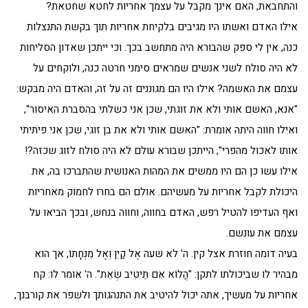
והתחבאת, האם אינך מקבל על עצמך אחריות לחטא שחטאת?
אילו האדם ואשתו היו מגיבים בלקיחת אחריות תוך בקשת התנצלות
כנה, אין לי ספק שהבורא היה מתחשב בכך. וכי ייתכן שאדון הסליחות
לא היה סולח לשני אנשים שמראים סימני חרטה כנה, ולוקחים על
עצמם את האשמה? אילו היו הם מגוננים זה על זה, והאדם היה מבקש:
"אנא, האשם אותי ולא את זוגתי, שכן אני כשלתי בהסברת האיסור",
ואילו חווה היתה אומרת: "האשם אותי ולא את בן זוגי, שכן אני פיתיתי
אותו לאכול מהפרי", הייתכן שבורא עולם לא היה סולח לזוג שכזה?!
אילו עשו כן הם היו ממשים את המהות האנושית שהתברכו בה, את
היכולת לקבל אחריות על מעשיהם. אולם הם בחרו לחמוק מאחריות
ואף העדיפו להטיל רפש, האדם בחווה, וחווה בנחש, ובכך הביאו על
עצמם את עונשם.
בעיה דומה חוזרת אצל קין. ה' לא שעה אֶל קַיִן וְאֶל מִנְחָתוֹ, אך הוא
מבהיר לו שביכולתו לתקן: "הֲלוֹא אִם תֵּיטִיב שְׂאֵת". ה' אומר לו: קח
אחריות על מעשיך, אתה יכול להיטיב את התנהגותך ולשפר את קורבנך,