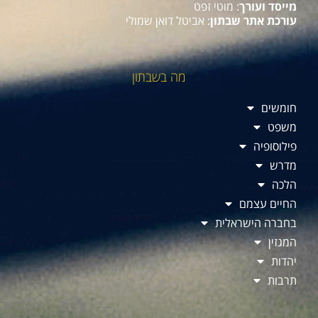
מייסד ועורך
: מוטי זפט
עורכת אתר שבתון
: אביטל דואן שמולי
מה בשבתון
חומשים
משפט
פילוסופיה
מדרש
הלכה
החיים עצמם
בחברה הישראלית
המגזין
יהדות
תרבות