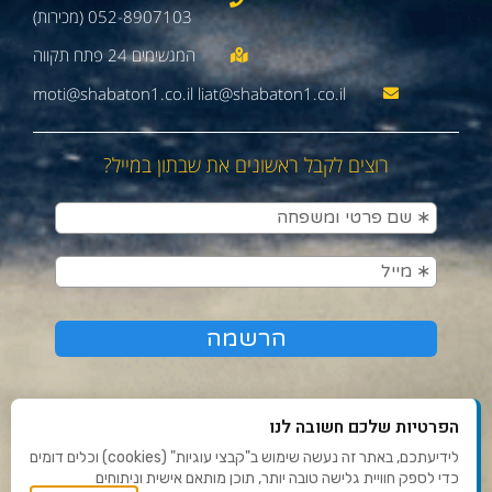
052-8907103 (מכירות)
moti@shabaton1.co.il liat@shabaton1.co.il
רוצים לקבל ראשונים את שבתון במייל?
הפרטיות שלכם חשובה לנו
לידיעתכם, באתר זה נעשה שימוש ב"קבצי עוגיות" (cookies) וכלים דומים
כדי לספק חוויית גלישה טובה יותר, תוכן מותאם אישית וניתוחים
תנאי שימוש ומדיניות פרטיות