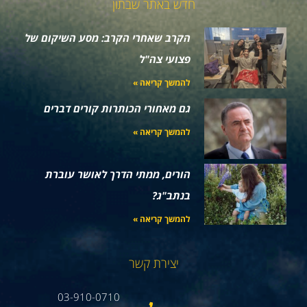
חדש באתר שבתון
הקרב שאחרי הקרב: מסע השיקום של
פצועי צה"ל
להמשך קריאה »
גם מאחורי הכותרות קורים דברים
להמשך קריאה »
הורים, ממתי הדרך לאושר עוברת
בנתב"ג?
להמשך קריאה »
יצירת קשר
03-910-0710