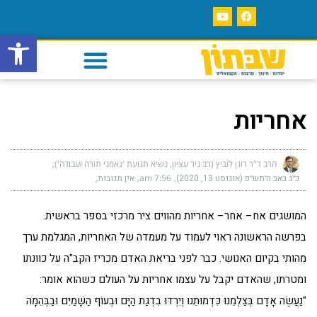
פתח סרגל
אחריות
הרב ד"ר רונן לוביץ (רב ניר עציון, נשיא תנועת 'נאמני תורה ועבודה')
כ״ג באב ה׳תש״פ (אוגוסט 13, 2020)
7:56 am
אין תגובות
המושגים אח– אחר– אחריות מהווים ציר מרכזי בספר בראשית.
בפרשה הראשונה ראוי לעמוד על מעמדה של האחריות, המגלמת ערך
מהותי בקיום האנושי. כבר לפני בריאת האדם מכריז הקב"ה על כוונתו
ומטרתו, שהאדם יקבל על עצמו אחריות על העולם כשהוא אומר:
"נַעֲשֶׂה אָדָם בְּצַלְמֵנוּ כִּדְמוּתֵנוּ וְיִרְדּוּ בִדְגַת הַיָּם וּבְעוֹף הַשָּׁמַיִם וּבַבְּהֵמָה