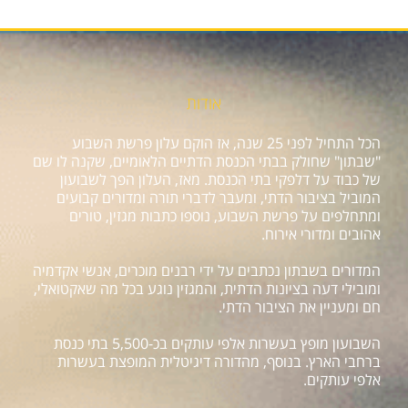
אודות
הכל התחיל לפני 25 שנה, אז הוקם עלון פרשת השבוע
"שבתון" שחולק בבתי הכנסת הדתיים הלאומיים, שקנה לו שם
של כבוד על דלפקי בתי הכנסת. מאז, העלון הפך לשבועון
המוביל בציבור הדתי, ומעבר לדברי תורה ומדורים קבועים
ומתחלפים על פרשת השבוע, נוספו כתבות מגזין, טורים
אהובים ומדורי אירוח.
המדורים בשבתון נכתבים על ידי רבנים מוכרים, אנשי אקדמיה
ומובילי דעה בציונות הדתית, והמגזין נוגע בכל מה שאקטואלי,
חם ומעניין את הציבור הדתי.
השבועון מופץ בעשרות אלפי עותקים בכ-5,500 בתי כנסת
ברחבי הארץ. בנוסף, מהדורה דיגיטלית המופצת בעשרות
אלפי עותקים.