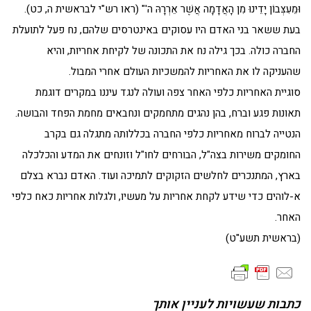
וּמֵעִצְּבוֹן יָדֵינוּ מִן הָאֲדָמָה אֲשֶׁר אֵרְרָהּ ה'" (ראו רש"י לבראשית ה, כט).
בעת ששאר בני האדם היו עסוקים באינטרסים שלהם, נח פעל לתועלת
החברה כולה. בכך גילה נח את התכונה של לקיחת אחריות, והיא
שהעניקה לו את האחריות להמשכיות העולם אחרי המבול.
סוגיית האחריות כלפי האחר צפה ועולה לנגד עיננו במקרים דוגמת
תאונות פגע וברח, בהן נהגים מתחמקים ונחבאים מחמת הפחד והבושה.
הנטייה לברוח מאחריות כלפי החברה בכללותה מתגלה גם בקרב
החומקים משירות בצה"ל, הבורחים לחו"ל וזונחים את המדע והכלכלה
בארץ, המתנכרים לחלשים הזקוקים לתמיכה ועוד. האדם נברא בצלם
א-לוהים כדי שידע לקחת אחריות על מעשיו, ולגלות אחריות כאח כלפי
האחר.
(בראשית תשע"ט)
כתבות שעשויות לעניין אותך