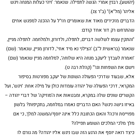
(יהושע); רבנין אמרי: הגשה לתפילה. שנאמר: 'ויהי כעלות המנחה ויגש
אליהו' (מל"א)" (ב"ר צג).
הדברים מזכירים מאוד את שאומרים חז"ל על ההכנה למפגש אחים
שהתרחש רק דור אחד קודם:
"והתקין עצמו לשלשה דברים, לתפלה, ולדורון, ולמלחמה. לתפלה מניין,
שנאמר (בראשית ל"ב) 'הצילני נא מיד אחי', לדורון מניין, שנאמר: (שם)
'ואמרת לעבדך ליעקב מנחה היא שלוחה', למלחמה מניין שנאמר (שם)
וישם את השפחות וגו'" (קהלת רבה ט).
אלא, שבעוד שדרכי הפעולה השונות של יעקב מפורטות בסיפור
המקראי, דרכי הפעולה של יהודה עומדות כולן על מילה אחת: 'ויגש', ועל
הקשרים שונים שלה במקרא, ומבטאות את ה'מוזיקה' של דברי יהודה –
באיזו גישה ניגש? האם הדברים נאמרו במלחמה, בתקיפות? בלשון
מפוייסת ורכה? והאם הכתובת כלל אינה יוסף/המשנה למלך, כי אם
מלך מלכי המלכים השומע תפילה?
כיצד רואה יוסף את הרגע הזה שבו ניגש אליו יהודה? מה גורם לו