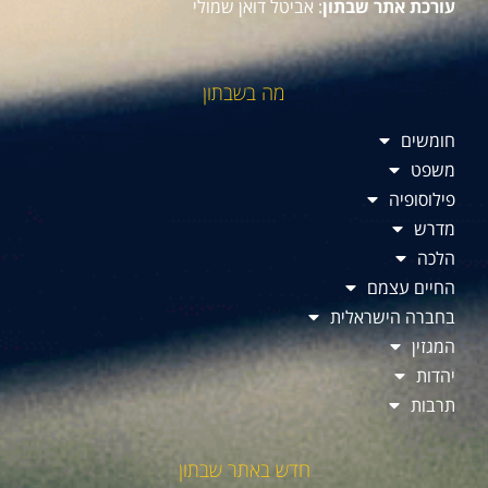
עורכת אתר שבתון
: אביטל דואן שמולי
מה בשבתון
חומשים
משפט
פילוסופיה
מדרש
הלכה
החיים עצמם
בחברה הישראלית
המגזין
יהדות
תרבות
חדש באתר שבתון