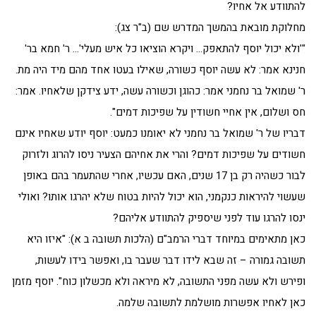
להתוודע אל אחיו?
מחלוקת מובאת בהמשך המדרש שם (ב"ר צג):
"'ולא יכול יוסף להתאפק… ויקרא הוציאו כל איש מעלי'… ר' חמא בר'
חנינא אמר: לא עשה יוסף כשורה, שאילו בעטו אחד מהם מיד היה מת.
ר' שמואל בר נחמני אמר: כהוגן וכשורה עשה, ידע צידקן שלאחיו. אמר:
חס ושלום, אין אחיי חשודין על שפיכות דמים".
דבריו של ר' שמואל בר נחמני לא יאומנו כמעט: יוסף יודע שאחיו אינם
חשודים על שפיכות דמים? והרי את אחיהם הצעיר ניסו להרוג ולזרוק
לבור כשהיה רק בן 17 שנים, האם עכשיו, אחרי שהתעמר בהם באופן
שעשוי להיראות כנקמני, הוא יכול להיות בטוח שלא יהרגו אותו? ואולי
ינסו להרגו עוד לפני שיספיק להתוודע אליהם?
כאן מתאימים במיוחד דברי הרמב"ם (הלכות תשובה ב א): "איזו היא
תשובה גמורה – זה שבא לידו דבר שעבר בו, ואפשר בידו לעשות,
ופירש ולא עשה מפני התשובה, לא מיראה ולא מכשלון כוח". יוסף מזמן
כאן לאחיו אפשרות מושלמת לתשובה שלמה.