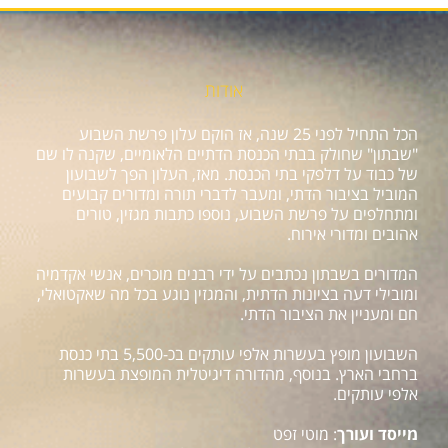
אודות
הכל התחיל לפני 25 שנה, אז הוקם עלון פרשת השבוע
"שבתון" שחולק בבתי הכנסת הדתיים הלאומיים, שקנה לו שם
של כבוד על דלפקי בתי הכנסת. מאז, העלון הפך לשבועון
המוביל בציבור הדתי, ומעבר לדברי תורה ומדורים קבועים
ומתחלפים על פרשת השבוע, נוספו כתבות מגזין, טורים
אהובים ומדורי אירוח.
המדורים בשבתון נכתבים על ידי רבנים מוכרים, אנשי אקדמיה
ומובילי דעה בציונות הדתית, והמגזין נוגע בכל מה שאקטואלי,
חם ומעניין את הציבור הדתי.
השבועון מופץ בעשרות אלפי עותקים בכ-5,500 בתי כנסת
ברחבי הארץ. בנוסף, מהדורה דיגיטלית המופצת בעשרות
אלפי עותקים.
מייסד ועורך
: מוטי זפט