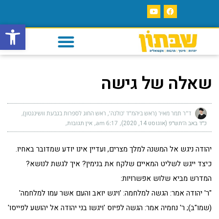
פתח סרגל
שאלה של גישה
ד"ר תמר מאיר (ראש ביהמ"ד 'כולנה', ראש החוג לספרות בגבעת וושינגטון)
כ״ד באב ה׳תש״פ (אוגוסט 14, 2020)
6:17 am
אין תגובות
יהודה ניגש אל המשנה למלך מצרים, ועדיין אינו יודע שמדובר באחיו.
כיצד ייגש לשליט המאיים שלקח את בנימין? איך לגשת לנושא?
המדרש מביא שלוש אפשרויות:
"ר' יהודה אמר: הגשה למלחמה: 'ויגש יואב והעם אשר עמו למלחמה'
(שמו"ב); ר' נחמיה אמר: הגשה לפיוס 'ויגשו בני יהודה אל יהושע לפייסו'