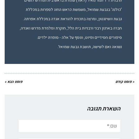
הרבנית ד"ר תמר מאיר (לאור) עומדת בראש בית המדרש לנשים
'כולנה' בגבעת שמואל, משמשת כראש החוג לספרות במכללת
גבעת וושינגטון, ומרצה בתכנית להוראת אגדה במכללת אפרתה.
חברה בארגון רבני ורבניות בית הלל, חוקרת ומלמדת מדרש ואגדה,
סיפורים חסידיים ופיוט, ונוסף על אלה - סופרת ילדים.
נשואה ואם לשישה, תושבת גבעת שמואל.
« פוסט קודם
פוסט הבא »
השארת תגובה
שם:*