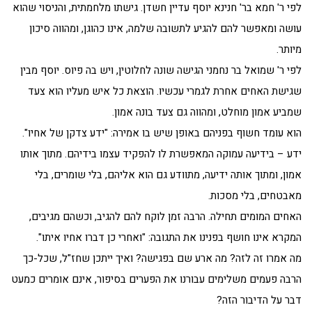
לפי ר' חמא בר' חנינא יוסף עדיין חשדן. גישתו מלחמתית, והניסוי שהוא
עושה ומאפשר להם להגיע לתשובה שלמה, אינו כהוגן, ומהווה סיכון
מיותר.
לפי ר' שמואל בר נחמני הגישה שונה לחלוטין, ויש בה פיוס. יוסף מבין
שגישת האחים אחרת לגמרי עכשיו. הוצאת כל איש מעליו הוא צעד
שמביע אמון מוחלט, ומהווה גם צעד בונה אמון.
הוא עומד חשוף בפניהם באופן שיש בו אמירה: "ידע צדקן של אחיו".
ידע – בידיעה עמוקה המאפשרת לו להפקיד עצמו בידיהם. מתוך אותו
אמון, ומתוך אותה ידיעה, מתוודע גם הוא אליהם, בלי שומרים, בלי
מאבטחים, בלי מסכות.
האחים המומים תחילה. הרבה זמן לוקח להם להגיב, וכשהם מגיבים,
המקרא אינו חושף בפנינו את התגובה: "ואחרי כן דברו אחיו איתו".
מה אמרו זה לזה? מה ארע שם בפגישה? ואיך ייתכן שחז"ל, שכל-כך
הרבה פעמים משלימים עבורנו את הפערים בסיפור, אינם אומרים כמעט
דבר על הדיבור הזה?