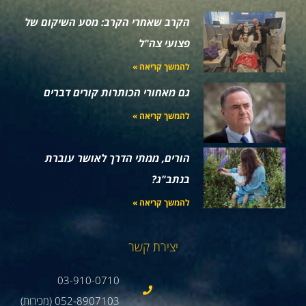
הקרב שאחרי הקרב: מסע השיקום של
פצועי צה"ל
להמשך קריאה »
גם מאחורי הכותרות קורים דברים
להמשך קריאה »
הורים, ממתי הדרך לאושר עוברת
בנתב"ג?
להמשך קריאה »
יצירת קשר
03-910-0710
052-8907103 (מכירות)