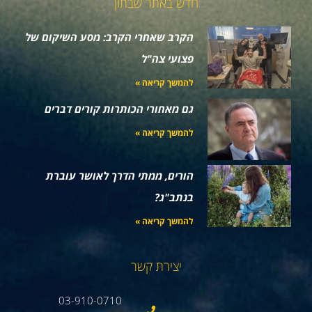
חדש באתר שבתון
הקרב שאחרי הקרב: מסע השיקום של
פצועי צה"ל
להמשך קריאה »
גם מאחורי הכותרות קורים דברים
להמשך קריאה »
הורים, ממתי הדרך לאושר עוברת
בנתב"ג?
להמשך קריאה »
יצירת קשר
03-910-0710