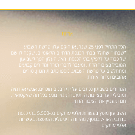
אודות
הכל התחיל לפני 25 שנה, אז הוקם עלון פרשת השבוע
"שבתון" שחולק בבתי הכנסת הדתיים הלאומיים, שקנה לו שם
של כבוד על דלפקי בתי הכנסת. מאז, העלון הפך לשבועון
המוביל בציבור הדתי, ומעבר לדברי תורה ומדורים קבועים
ומתחלפים על פרשת השבוע, נוספו כתבות מגזין, טורים
אהובים ומדורי אירוח.
המדורים בשבתון נכתבים על ידי רבנים מוכרים, אנשי אקדמיה
ומובילי דעה בציונות הדתית, והמגזין נוגע בכל מה שאקטואלי,
חם ומעניין את הציבור הדתי.
השבועון מופץ בעשרות אלפי עותקים בכ-5,500 בתי כנסת
ברחבי הארץ. בנוסף, מהדורה דיגיטלית המופצת בעשרות
אלפי עותקים.