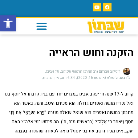
פתח סרגל
הזקנה וחוש הראייה
רזניקוב אברהם (רב המרכז הרפואי איכילוב, תל אביב)
כ״ו באב ה׳תש״פ (אוגוסט 16, 2020)
6:34 am
אין תגובות
קרוב ל-17 שנה חי יעקב אבינו במצרים יחד עם בניו. קרבתו אל יוסף בנו
ואל נכדיו מנשה ואפרים גדולה, הוא מכירם היטב, והנה, כאשר הוא
מתבונן במנשה ואפרים הוא שואל שאלה מוזרה. "וַיַּרְא יִשְׂרָאֵל אֶת בְּנֵי
יוֹסֵף וַיֹּאמֶר מִי אֵלֶּה"? (בראשית מ"ח, ח'). מה פירוש "מי אלה"? האם
יעקב אינו מכיר היטב את בני יוסף? נראה לכאורה שהתורה בעצמה