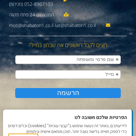
052-8907103 (מכירות)
moti@shabaton1.co.il liat@shabaton1.co.il
רוצים לקבל ראשונים את שבתון במייל?
הפרטיות שלכם חשובה לנו
לידיעתכם, באתר זה נעשה שימוש ב"קבצי עוגיות" (cookies) וכלים דומים
כדי לספק חוויית גלישה טובה יותר, תוכן מותאם אישית וניתוחים
תנאי שימוש ומדיניות פרטיות