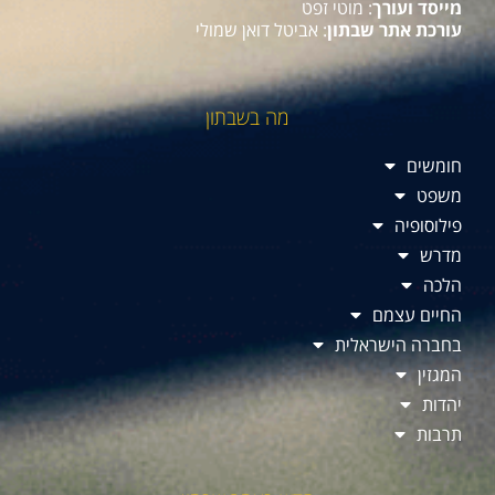
מייסד ועורך
: מוטי זפט
עורכת אתר שבתון
: אביטל דואן שמולי
מה בשבתון
חומשים
משפט
פילוסופיה
מדרש
הלכה
החיים עצמם
בחברה הישראלית
המגזין
יהדות
תרבות