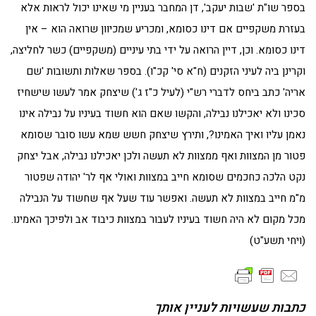
בספר שו"ת 'שבות יעקב', דן המחבר בעניין מי שאינו יכול לראות אלא
בעזרת משקפיים אם דינו כסומא, ומכריע שמכיוון שרואה הוא – אין
דינו כסומא. וכן, דיין הרואה על ידי בתי עיניים (משקפיים) כשר לחליצה,
וקרינן ביה לעיני הזקנים (ח"א סי' קכ"ו). בספר שאלות ותשובות 'שם
אריה' כתב ביחס לדברי רש"י (לעיל כ"ז ג') שיצחק אמר לעשו שישחיז
סכינו ולא יאכילנו נבילה, והקשו שאם הוא חשוד בעיניו על נבילה אינו
נאמן עליו ואיך האמינו?, ותירץ שיצחק חשש שמא עשו סובר שסומא
פטור מן המצוות ואף ממצוות לא תעשה ולכן יאכילנו נבילה, אבל יצחק
נקט הלכה כחכמים שסומא חייב במצוות ואולי אף לר' יהודה שפטור
מ"מ חייב במצוות לא תעשה. ואפשר עוד שעל אף שחשוד על הנבילה
מכל מקום לא היה חשוד בעיניו לעבור במצוות כיבוד אב ולפיכך האמינו.
(ויחי תשע"ט)
כתבות שעשויות לעניין אותך