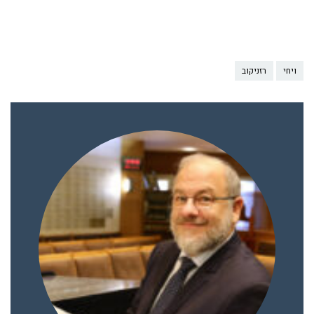
ויחי
רזניקוב