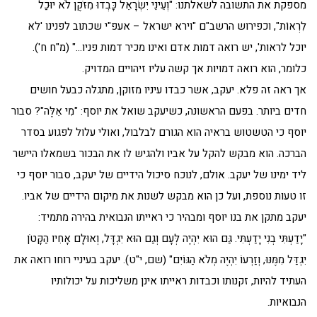
מספקת את התשובה לשאלתנו: "וְעֵינֵי יִשְׂרָאֵל כָּבְדוּ מִזֹּקֶן לֹא יוּכַל
לִרְאוֹת", וכפירוש הרשב"ם "וירא ישראל – אעפ"י שכתוב לפנינו 'לא
יוכל לראות', יש רואה דמות אדם ואינו מכיר דמות פניו…" (מ"ח ח').
כלומר, הוא רואה דמויות אך קשה עליו זיהויים המדויק.
אך ראה זה פלא. יעקב, אשר כבדו עיניו מזוקן, מתגלה כבעל חושים
חדים ביותר. בפעם הראשונה, כשיעקב שואל את יוסף: "מִי אֵלֶּה"? סבור
יוסף כי הטשטוש בראיה הוא הגורם לבלבול, ואולי עלול לפגוע בסדר
הברכה. הוא מבקש להקל על אביו ולהגיש לו את הבכור בשמאלו היישר
ליד ימינו של יעקב. אולם, לנוכח סיכול הידיים של יעקב, סבור יוסף כי
זו טעות נוספת, ועל כן הוא מבקש לשנות את מיקום הידיים של אביו.
יעקב מתקן את בנו יוסף ומבהיר כי ראייתו הנבואית בהירה מתמיד:
"יָדַעְתִּי בְנִי יָדַעְתִּי. גַּם הוּא יִהְיֶה לְּעָם וְגַם הוּא יִגְדָּל, וְאוּלָם אָחִיו הַקָּטֹן
יִגְדַּל מִמֶּנּוּ, וְזַרְעוֹ יִהְיֶה מְלֹא הַגּוֹיִם" (שם, י"ט). יעקב בעיניי רוחו רואה את
העתיד להיות, זקנותו וכבדות ראייתו אינן משליכות על יכולותיו
הנבואיות.