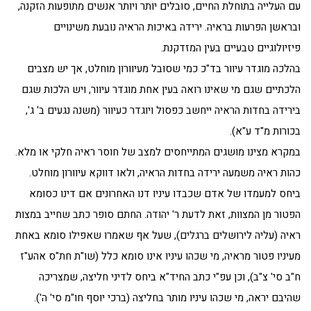
עם העלייה בתוחלת החיים, סובלים יותר ויותר אנשים מתופעות הזקנה,
ובראשן הפרעות בראיה. ירידה באיכות הראיה נובעת משינויים
פיזיולוגיים טבעיים בעין המזדקנת.
בהלכה מוגדר עיוור בד"כ כמי שסובל מעיוורון מוחלט, אך יש מצבים
הלכתיים שגם מי שאינו רואה בעין אחת מוגדר עיוור, ויש הלכות שגם
בירידה בחדות הראיה ייחשב כפסול ויוגדר כעיוור (משנה נגעים ב' ג',
בכורות מ"ד ע"א).
במקרא מצינו מושגים המתייחסים למצב של חוסר ראיה חלקי או מלא.
כהות ראיה משמעה ירידה בחדות הראיה, ולאו דווקא עיוורון מוחלט.
ביחס למעמדו של אדם שכבדו עיניו דנו האחרונים אם דינו כסומא
הפטור מן המצוות, זאת לדעת ר' יהודה. החתם סופר כתב שחייב במצות
ראיה (עליה לירושלים ברגלים), שעל אף שאמרו שאפילו סומא באחת
מעיניו פטור מראיה, מי שכהו עיניו אינו סומא כלל (שו"ת חת"ס אהע"ז
ח"ב סי' צ"ב), וכן עפ"י כתב החיד"א ביחס לדיני חליצה, שמצריכה
שהיבם יראה, מי שכהו עיניו מותר בחליצה (ברכי יוסף חו"מ סי' ה').