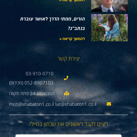
הורים, ממתי הדרך לאושר עוברת
בנתב"ג?
להמשך קריאה »
יצירת קשר
03-910-0710
052-8907103 (מכירות)
moti@shabaton1.co.il liat@shabaton1.co.il
רוצים לקבל ראשונים את שבתון במייל?