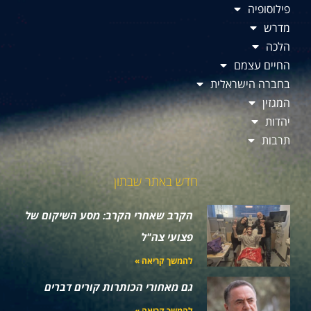
פילוסופיה
מדרש
הלכה
החיים עצמם
בחברה הישראלית
המגזין
יהדות
תרבות
חדש באתר שבתון
הקרב שאחרי הקרב: מסע השיקום של
פצועי צה"ל
להמשך קריאה »
גם מאחורי הכותרות קורים דברים
להמשך קריאה »