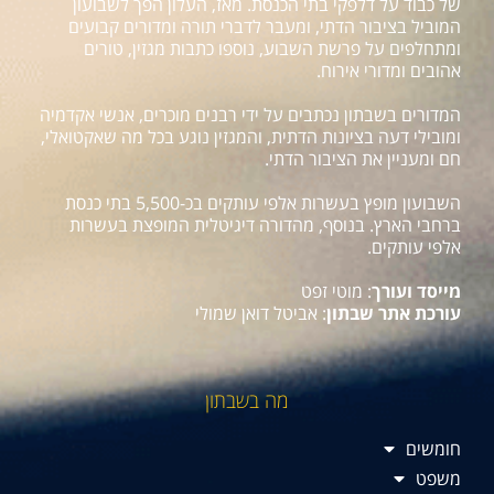
של כבוד על דלפקי בתי הכנסת. מאז, העלון הפך לשבועון
המוביל בציבור הדתי, ומעבר לדברי תורה ומדורים קבועים
ומתחלפים על פרשת השבוע, נוספו כתבות מגזין, טורים
אהובים ומדורי אירוח.
המדורים בשבתון נכתבים על ידי רבנים מוכרים, אנשי אקדמיה
ומובילי דעה בציונות הדתית, והמגזין נוגע בכל מה שאקטואלי,
חם ומעניין את הציבור הדתי.
השבועון מופץ בעשרות אלפי עותקים בכ-5,500 בתי כנסת
ברחבי הארץ. בנוסף, מהדורה דיגיטלית המופצת בעשרות
אלפי עותקים.
מייסד ועורך
: מוטי זפט
עורכת אתר שבתון
: אביטל דואן שמולי
מה בשבתון
חומשים
משפט