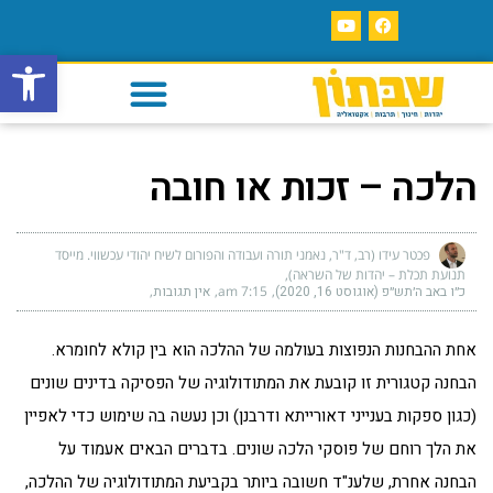
פתח סרגל
הלכה – זכות או חובה
פכטר עידו (רב, ד"ר, נאמני תורה ועבודה והפורום לשיח יהודי עכשווי. מייסד
תנועת תכלת – יהדות של השראה)
כ״ו באב ה׳תש״פ (אוגוסט 16, 2020)
7:15 am
אין תגובות
אחת ההבחנות הנפוצות בעולמה של ההלכה הוא בין קולא לחומרא.
הבחנה קטגורית זו קובעת את המתודולוגיה של הפסיקה בדינים שונים
(כגון ספקות בענייני דאורייתא ודרבנן) וכן נעשה בה שימוש כדי לאפיין
את הלך רוחם של פוסקי הלכה שונים. בדברים הבאים אעמוד על
הבחנה אחרת, שלענ"ד חשובה ביותר בקביעת המתודולוגיה של ההלכה,