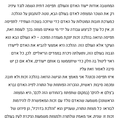
המחשבה אודות ייעוד האדם והעולם. תפיסה דתית השמה לנגד עיניה
רק את השכר המצופה לאדם בעולם הבא, נוטה להתבונן על ההלכה
כמערכת חובות המוטלות על האדם כדי שיזכה בשכרו העתידי. לתפיסה
זו, אין כל ערך לביצוע עבודה על ידי מי שאיננו מצווה בכך. לעומת זאת,
תפיסה הרואה בהלכה זכות יונקת מעמדה הפוכה – לא העולם הבא הוא
העיקר אלא העולם הזה. ההלכה היא אמצעי להביא את האדם לייעודו
הגבוה בעולם הזה, ותועלתה ניכרת בממדים הריאליים. לכן, כל אדם
ראוי ליטול בה חלק כדי שיתממשו בו אותם ייעודים, אלא אם כן יש
סיבה לאסור זאת עליו.
איזו תפיסה נכונה? אני מאמץ את הגישה הרואה בהלכה זכות ולא חובה.
ומכמה סיבות: ראשית, ההכרזה הפותחת של התורה לפיה האדם נברא
ב'צלם א-להים' (במקום שתפתח ב'החודש הזה לכם', היא המצווה
הראשונה) משמעה שהאדם נולד עם זכות המאפשרת לו להידמות
לבוראו. כל מצוות התורה, שעניינן הוא "והלכת בדרכיו", הן פירוט של
זכות זו. שנית, אני מאמין שלתורה ולמצוות משמעות הניכרת לעין בעולם