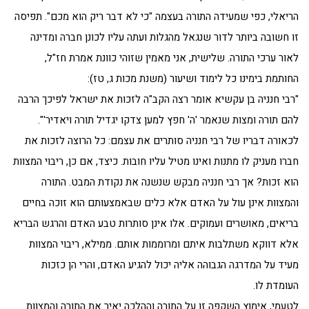
הריאלי, כפי שמעידה התורה בעצמה "כי לא דבר ריק הוא מכם". תפיסה
זו חשובה ביותר לדור שנגאל מהגלות ועתה עליו לכונן חברה ומדינה
לאור ערכי התורה. שלישית, אני מאמין שזוהי כוונת אמרת חז"ל,
החותמת בימינו כל לימוד ושיעור (משנת מכות ג, טז):
"רבי חנניה בן עקשיא אומר רצה הקב"ה לזכות את ישראל לפיכך הרבה
להם תורה ומצות שנאמר 'ה' חפץ למען צדקו יגדיל תורה ויאדיר'".
לכאורה דבריו של רבי חנניה סותרים את עצמם: כל הרוצה לזכות את
חברו מעניק לו מתנות ואינו מטיל עליו חובות. כיצד, אם כן, ריבוי המצוות
הוא זכות? אך רבי חנניה מבקש שנשנה את נקודת המבט. התורה
והמצוות אינן עול על האדם אלא כלים שבאמצעותם הוא זוכה בחיים
בריאים, מאושרים ועמוקים. אלו אינן סותרות טבע האדם והרגש הבריא
אלא דווקא משתלבות איתם ומרוממות אותם. ממילא, ריבוי המצוות
מעיד על המדרגה הגבוהה אליה יכול להגיע האדם, והרי הן כזכות
העומדת לו.
לטעמי, אימוץ השקפה זו על התורה וההלכה יאיר את התורה והמצוות