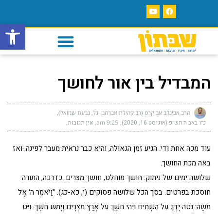
פתח סרגל
המבדיל בין אור לחושך
הרב אבינדב אבוקרט (רב קהילת אברהם יגל, גבעת שמואל)
כ״ו באב ה׳תש״פ (אוגוסט 16, 2020)
9:25 am
אין תגובות
עוד מכה אחת ודי. הגיע זמן הגאולה, והיא כבר נראית מעבר לפינה. ואז
באה מכת החושך.
שלושה ימים של ניתוק. חושך מוחלט, חושך מצרים. כדרכה, התורה
חוסכת בפרטים. בסך הכל שלושה פסוקים (י, כא-כג): "וַיֹּאמֶר ה' אֶל
מֹשֶׁה: נְטֵה יָדְךָ עַל הַשָּׁמַיִם וִיהִי חֹשֶׁךְ עַל אֶרֶץ מִצְרָיִם וְיָמֵשׁ חֹשֶׁךְ. וַיֵּט