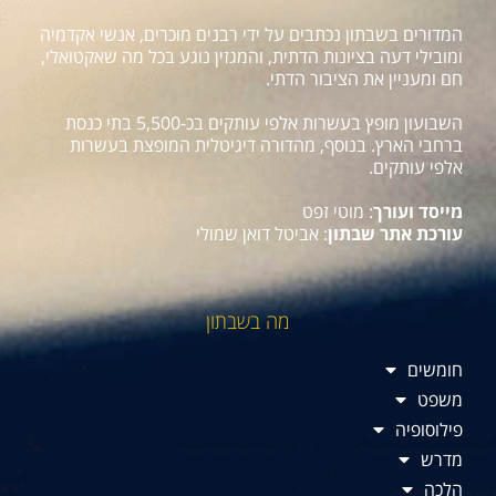
המדורים בשבתון נכתבים על ידי רבנים מוכרים, אנשי אקדמיה
ומובילי דעה בציונות הדתית, והמגזין נוגע בכל מה שאקטואלי,
חם ומעניין את הציבור הדתי.
השבועון מופץ בעשרות אלפי עותקים בכ-5,500 בתי כנסת
ברחבי הארץ. בנוסף, מהדורה דיגיטלית המופצת בעשרות
אלפי עותקים.
מייסד ועורך
: מוטי זפט
עורכת אתר שבתון
: אביטל דואן שמולי
מה בשבתון
חומשים
משפט
פילוסופיה
מדרש
הלכה