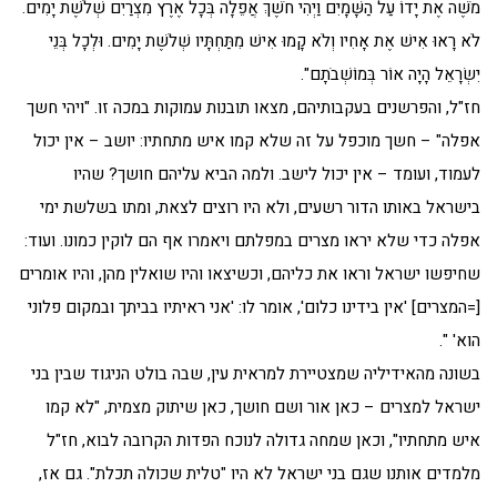
מֹשֶׁה אֶת יָדוֹ עַל הַשָּׁמָיִם וַיְהִי חֹשֶׁךְ אֲפֵלָה בְּכָל אֶרֶץ מִצְרַיִם שְׁלֹשֶׁת יָמִים.
לֹא רָאוּ אִישׁ אֶת אָחִיו וְלֹא קָמוּ אִישׁ מִתַּחְתָּיו שְׁלֹשֶׁת יָמִים. וּלְכָל בְּנֵי
יִשְׂרָאֵל הָיָה אוֹר בְּמוֹשְׁבֹתָם".
חז"ל, והפרשנים בעקבותיהם, מצאו תובנות עמוקות במכה זו. "ויהי חשך
אפלה" – חשך מוכפל על זה שלא קמו איש מתחתיו: יושב – אין יכול
לעמוד, ועומד – אין יכול לישב. ולמה הביא עליהם חושך? שהיו
בישראל באותו הדור רשעים, ולא היו רוצים לצאת, ומתו בשלשת ימי
אפלה כדי שלא יראו מצרים במפלתם ויאמרו אף הם לוקין כמונו. ועוד:
שחיפשו ישראל וראו את כליהם, וכשיצאו והיו שואלין מהן, והיו אומרים
[=המצרים] 'אין בידינו כלום', אומר לו: 'אני ראיתיו בביתך ובמקום פלוני
הוא' ".
בשונה מהאידיליה שמצטיירת למראית עין, שבה בולט הניגוד שבין בני
ישראל למצרים – כאן אור ושם חושך, כאן שיתוק מצמית, "לא קמו
איש מתחתיו", וכאן שמחה גדולה לנוכח הפדות הקרובה לבוא, חז"ל
מלמדים אותנו שגם בני ישראל לא היו "טלית שכולה תכלת". גם אז,