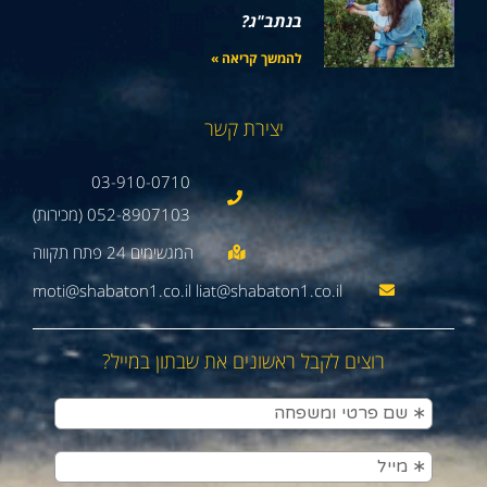
בנתב"ג?
להמשך קריאה »
יצירת קשר
03-910-0710
052-8907103 (מכירות)
moti@shabaton1.co.il liat@shabaton1.co.il
רוצים לקבל ראשונים את שבתון במייל?