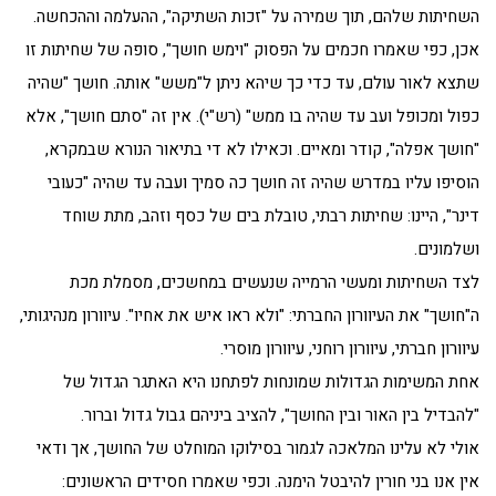
השחיתות שלהם, תוך שמירה על "זכות השתיקה", ההעלמה וההכחשה.
אכן, כפי שאמרו חכמים על הפסוק "וימש חושך", סופה של שחיתות זו
שתצא לאור עולם, עד כדי כך שיהא ניתן ל"משש" אותה. חושך "שהיה
כפול ומכופל ועב עד שהיה בו ממש" (רש"י). אין זה "סתם חושך", אלא
"חושך אפלה", קודר ומאיים. וכאילו לא די בתיאור הנורא שבמקרא,
הוסיפו עליו במדרש שהיה זה חושך כה סמיך ועבה עד שהיה "כעובי
דינר", היינו: שחיתות רבתי, טובלת בים של כסף וזהב, מתת שוחד
ושלמונים.
לצד השחיתות ומעשי הרמייה שנעשים במחשכים, מסמלת מכת
ה"חושך" את העיוורון החברתי: "ולא ראו איש את אחיו". עיוורון מנהיגותי,
עיוורון חברתי, עיוורון רוחני, עיוורון מוסרי.
אחת המשימות הגדולות שמונחות לפתחנו היא האתגר הגדול של
"להבדיל בין האור ובין החושך", להציב ביניהם גבול גדול וברור.
אולי לא עלינו המלאכה לגמור בסילוקו המוחלט של החושך, אך ודאי
אין אנו בני חורין להיבטל הימנה. וכפי שאמרו חסידים הראשונים: