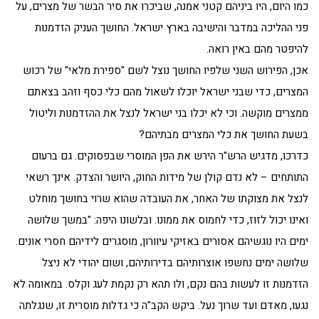
כמו היום, היו ביניהם קטני אמנה, שביכרו את סיר הבשר של מצרים, על
פני ההליכה במדבר והישיבה בארץ ישראל. החושך העניק הזדמנות
להיפטר מהם באין רואה.
אכן, הפירוש השני שלפיו החושך נוצל לשם "ספירת מלאי" של רכוש
המצרים, כדי שבני ישראל יוכלו לשאול מהם כלי כסף וזהב בצאתם
ממצרים מוקשה. וכי לא יכלו בני ישראל לנצל את ההזדמנות וליטול
בשעת החושך את כלי המצרים מבתיהם?
כדרכו, מדגיש הרש"ר הירש את הפן המוסרי שבפסוקים. גם ברעום
התותחים – לא נדם קולן של מידות החוק, היושר והצדק. אינך רשאי
לנצל את מצוקתו של האחר, את העובדה שהוא שרוי בחושך מוחלט
ואינו יכול לזוז, כדי לחמוס את ממונו. ובלשונו היפה: "במשך שלושה
ימים היו נוגשיהם אסורים באזיקי עיוורון, מוסגרים לידיהם חסרי אונים.
שלושה ימים נחשפו אוצרותיהם בדירותיהם, ושום יהודי לא ניצל
הזדמנות זו לעשות בהם נקם, ולו תהא רק נקמת לעג וקלס. במאומה לא
נגעו, מאדם ועד שרוך נעל. ביקש הקב"ה כי גדלות מוסרית זו, שנגלתה