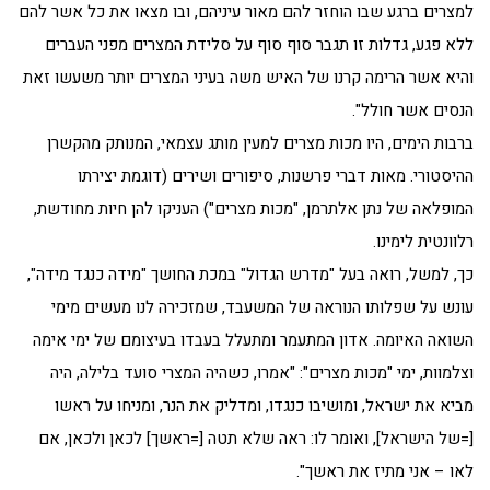
למצרים ברגע שבו הוחזר להם מאור עיניהם, ובו מצאו את כל אשר להם
ללא פגע, גדלות זו תגבר סוף סוף על סלידת המצרים מפני העברים
והיא אשר הרימה קרנו של האיש משה בעיני המצרים יותר משעשו זאת
הנסים אשר חולל".
ברבות הימים, היו מכות מצרים למעין מותג עצמאי, המנותק מהקשרן
ההיסטורי. מאות דברי פרשנות, סיפורים ושירים (דוגמת יצירתו
המופלאה של נתן אלתרמן, "מכות מצרים") העניקו להן חיות מחודשת,
רלוונטית לימינו.
כך, למשל, רואה בעל "מדרש הגדול" במכת החושך "מידה כנגד מידה",
עונש על שפלותו הנוראה של המשעבד, שמזכירה לנו מעשים מימי
השואה האיומה. אדון המתעמר ומתעלל בעבדו בעיצומם של ימי אימה
וצלמוות, ימי "מכות מצרים": "אמרו, כשהיה המצרי סועד בלילה, היה
מביא את ישראל, ומושיבו כנגדו, ומדליק את הנר, ומניחו על ראשו
[=של הישראל], ואומר לו: ראה שלא תטה [=ראשך] לכאן ולכאן, אם
לאו – אני מתיז את ראשך".