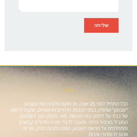
אודות
הכל התחיל לפני 25 שנה, אז הוקם עלון פרשת השבוע
"שבתון" שחולק בבתי הכנסת הדתיים הלאומיים, שקנה לו שם
של כבוד על דלפקי בתי הכנסת. מאז, העלון הפך לשבועון
המוביל בציבור הדתי, ומעבר לדברי תורה ומדורים קבועים
ומתחלפים על פרשת השבוע, נוספו כתבות מגזין, טורים
אהובים ומדורי אירוח.