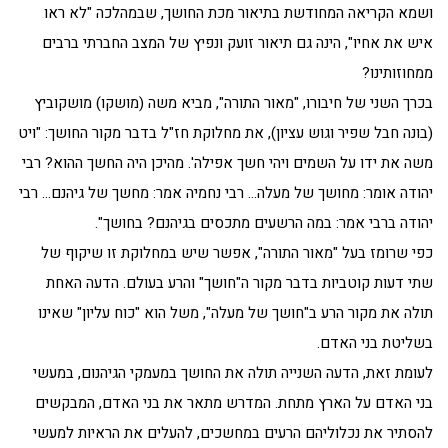
ושמא הקריאה המחודשת בתיאור מכת החושך, שבמהלכה "לא ראו
איש את אחיו", הינה גם תיאור זועק ונפיץ של המצב החברתי ברבים
ממחוזותינו?
בכרך השני של חיבורו, "מאור התורה", מביא משה (מושקו) מושקוביץ
(בונה חבל שפיר וגוש עציון), את מחלוקת חז"ל בדבר מקור החושך: "ויט
משה את ידו על השמים ויהי חשך אפילה'. מהיכן היה החשך ההוא? רבי
יהודה אומר: מחושך של מעלה… רבי נחמיה אמר: מחשך של גיהנם… רבי
יהודה ברבי אמר: במה הרשעים מתכסים בגיהנם? בחושך".
כפי שרומז בעל "מאור התורה", אפשר שיש במחלוקת זו שיקוף של
שתי דעות קוטביות בדבר מקור ה"חושך" והרע בעולם. הדעה האחת
תולה את מקור הרע ב"חושך של מעלה", משל הוא "כוח עליון" שאינו
בשליטת בני האדם.
לעומת זאת, הדעה השנייה תולה את החושך במעמקי הגיהנום, במעשי
בני האדם על הארץ מתחת. המדרש מתאר את בני האדם, המבקשים
להסתיר את נכלוליהם הרעים במחשכים, להעלים את הראיות למעשי