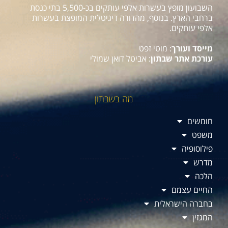
השבועון מופץ בעשרות אלפי עותקים בכ-5,500 בתי כנסת
ברחבי הארץ. בנוסף, מהדורה דיגיטלית המופצת בעשרות
אלפי עותקים.
מייסד ועורך
: מוטי זפט
עורכת אתר שבתון
: אביטל דואן שמולי
מה בשבתון
חומשים
משפט
פילוסופיה
מדרש
הלכה
החיים עצמם
בחברה הישראלית
המגזין