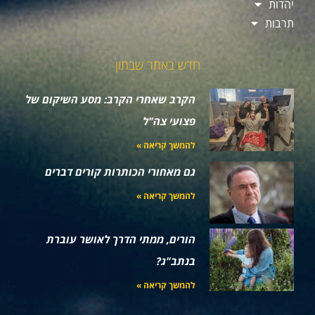
יהדות
תרבות
חדש באתר שבתון
הקרב שאחרי הקרב: מסע השיקום של
פצועי צה"ל
להמשך קריאה »
גם מאחורי הכותרות קורים דברים
להמשך קריאה »
הורים, ממתי הדרך לאושר עוברת
בנתב"ג?
להמשך קריאה »