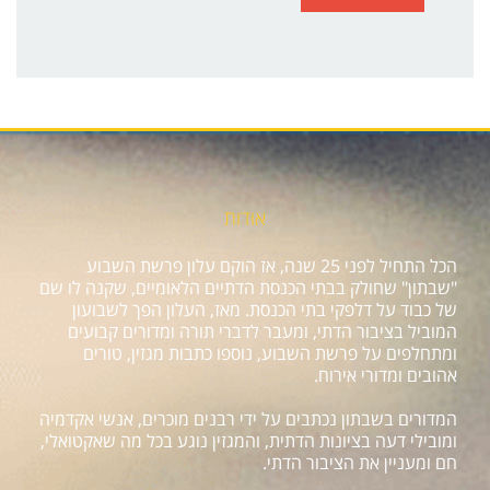
אודות
הכל התחיל לפני 25 שנה, אז הוקם עלון פרשת השבוע
"שבתון" שחולק בבתי הכנסת הדתיים הלאומיים, שקנה לו שם
של כבוד על דלפקי בתי הכנסת. מאז, העלון הפך לשבועון
המוביל בציבור הדתי, ומעבר לדברי תורה ומדורים קבועים
ומתחלפים על פרשת השבוע, נוספו כתבות מגזין, טורים
אהובים ומדורי אירוח.
המדורים בשבתון נכתבים על ידי רבנים מוכרים, אנשי אקדמיה
ומובילי דעה בציונות הדתית, והמגזין נוגע בכל מה שאקטואלי,
חם ומעניין את הציבור הדתי.