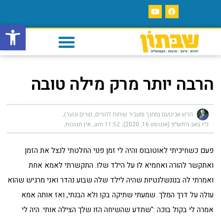
פתח סרגל
הרבה יותר מרק מילה טובה
הרש אבינועם (מחנך ומעביר שיחות להורים, מורים ונוער)
כ״ו באב ה׳תש״פ (אוגוסט 16, 2020)
11:52 am
אין תגובות
פעם כשחיכיתי לאוטובוס והיה לי זמן פנוי החלטתי לנצל את הזמן
ואתקשר להורה ואחמיא לו על הילד שלו. התקשרתי לאמא אחת
ואמרתי לה בנונשלנטיות שהיה לילד שלה שבוע נהדר ואני מרגיש שהוא
עולה על דרך המלך. שמעתי שתיקה בקו ולא הבנתי, ואז אותה אמא
אמרה לי בקול בוכה :"שתדע שהשיחה הזו שלך הצילה אותי. היה לי