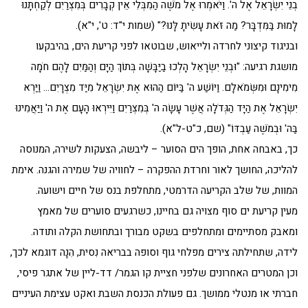
בְנֵי יִשְׂרָאֵל אֶל ה'. וַיֹּאמְרוּ אֶל מֹשֶׁה הַמִבְּלִי אֵין קְבָרִים בְּמִצְרַיִם לְקַחְתָּנוּ
לָמוּת בַּמִּדְבָּר? מַה זֹּאת עָשִׂיתָ לָּנוּ?" (שמות י"ד: ט', י"א).
ובניגוד קיצוני לחרדה ולייאוש, שבוטאו לפני קריעת הים, בהיבקעו
מושגת רגיעה: "וּבְנֵי יִשְׂרָאֵל הָלְכוּ בַיַּבָּשָׁה בְּתוֹךְ הַיָּם וְהַמַּיִם לָהֶם חֹמָה
מִימִינָם וּמִשְּׂמֹאלָם. וַיּוֹשַׁע ה' בַּיּוֹם הַהוּא אֶת יִשְׂרָאֵל מִיַּד מִצְרָיִם… וַיַּרְא
יִשְׂרָאֵל אֶת הַיָּד הַגְּדֹלָה אֲשֶׁר עָשָׂה ה' בְּמִצְרַיִם וַיִּירְאוּ הָעָם אֶת ה' וַיַּאֲמִינוּ
בַּה' וּבְמֹשֶׁה עַבְדּוֹ" (שם, כ"ט-ל"א).
כך, באבחה אחת, הופך הים הסוער – ליבשה, הצעקות לשירה, המנוסה
להליכה, החושך לאור וחרדת ההפקרה – לחוויה של שמירה והגנה. אימת
המוות, של שלב הקריעה הדרמטי, מתחלפת בנס של חיים וישועה.
מעין קריעת ים סוף מצויה גם בחיינו, כשרגעים סוערים של מאמץ
ומאבק מסתיימים ומתחלפים בשקט מבורך ובתחושת הקלה ותודה.
לידה, שתחילתה צירים מפלחי גוף וסופה בבריאה נִסית, הִנָה דוגמא לכך,
וכן המטרים האחרונים שלפני חציית קו הגמר/ דד-ליין של אתגר פיסי,
חברתי או מנטלי ממושך. גם פעולת הכנסת השבת ואקט עצימת העיניים