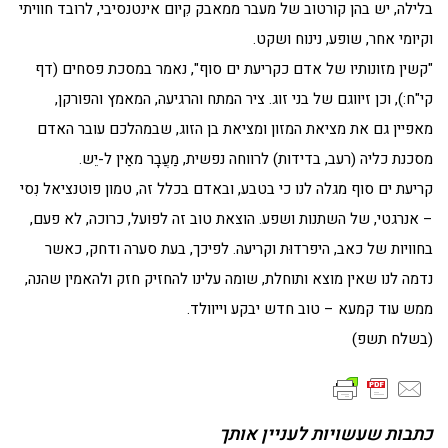
בלילה, יש בהן קורטוב של מעבר ממאבק קִיום אינטנסיבי, לרובד חוויתי
וקיומי אחר, שופע, נינוח ושקט.
"קשין מזונותיו של אדם כקריעת ים סוף", נאמר במסכת פסחים (דף
קי"ח:), וכן זיווגם של בני זוג. ציר המתח והרגיעה, המאמץ והפורקן,
מאפיין גם את מציאת המזון ומציאת בן הזוג, שבמהלכם עובר האדם
מסכנת כליה (רעב, בדידות) לרווחה נפשית, מַעֲבָר מאַין ל-יֵש.
קריעת ים סוף מגלה לנו כי בטבע, ובאדם בכלל זה, טמון פוטנציאל נִסי
– אנרגטי, של השתנות ושפע. הוצאת טוב זה לפועל, כרוכה, לא פעם,
בחוויות של כאב, היפרדוּת וקריעה. לפיכך, בעת סערה ודחק, כאשר
נדמה לנו שאין מוצא ותוחלת, שומה עלינו להחזיק חזק ולהאמין שהנה,
ממש עוד קמעא – טוב חדש יבקע וייוולד.
(בשלח תשפ)
כתבות שעשויות לעניין אותך