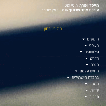
מייסד ועורך
: מוטי זפט
עורכת אתר שבתון
: אביטל דואן שמולי
מה בשבתון
חומשים
משפט
פילוסופיה
מדרש
הלכה
החיים עצמם
בחברה הישראלית
המגזין
יהדות
תרבות