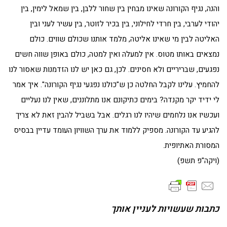
והנה, נגיף הקורונה שאינו מבחין בין שחור ללבן, בין שמאל לימין, בין
יהודי לערבי, בין חרדי לחילוני, בין בכיר לזוטר, בין עשיר לעני ובין
האליטה לבין מי שאינו אליטה, מלמד אותנו שכולם שווים. כולם
נמצאים באותו מטוס. אין למעלה ואין למטה, כולם באופן שווה חשים
נפגעים, שבריריים ולא חסינים. לכן, גם כאן יש לנו הזדמנות שאסור לנו
להחמיץ. עלינו לקבל החלטה כן ש"כולנו נפגעי נגיף הקורונה". איך אמר
לי ידיד יקר מקנדה? בימים כתיקונם אנו מתלוננים, שאין לנו נעליים
ועכשיו אנו נלחמים שיהיו לנו רגלים. אבל בשביל להבין זאת לא צריך
להגיע עד הקורונה. מספיק ללמוד את ערך השוויון העומד עדיין בבסיס
המסורת האתיופית.
(ויקה"פ תשפ)
כתבות שעשויות לעניין אותך