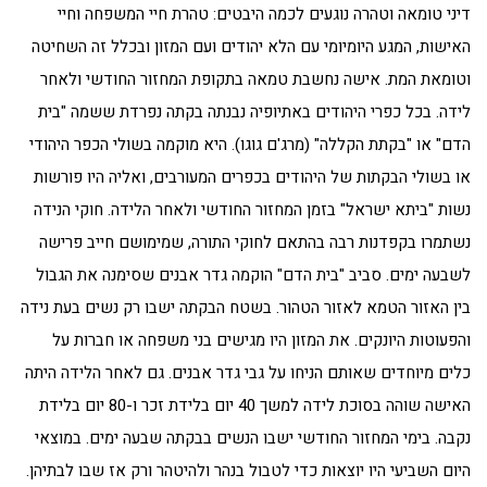
דיני טומאה וטהרה נוגעים לכמה היבטים: טהרת חיי המשפחה וחיי
האישות, המגע היומיומי עם הלא יהודים ועם המזון ובכלל זה השחיטה
וטומאת המת. אישה נחשבת טמאה בתקופת המחזור החודשי ולאחר
לידה. בכל כפרי היהודים באתיופיה נבנתה בקתה נפרדת ששמה "בית
הדם" או "בקתת הקללה" (מרג'ם גוגו). היא מוקמה בשולי הכפר היהודי
או בשולי הבקתות של היהודים בכפרים המעורבים, ואליה היו פורשות
נשות "ביתא ישראל" בזמן המחזור החודשי ולאחר הלידה. חוקי הנידה
נשתמרו בקפדנות רבה בהתאם לחוקי התורה, שמימושם חייב פרישה
לשבעה ימים. סביב "בית הדם" הוקמה גדר אבנים שסימנה את הגבול
בין האזור הטמא לאזור הטהור. בשטח הבקתה ישבו רק נשים בעת נידה
והפעוטות היונקים. את המזון היו מגישים בני משפחה או חברות על
כלים מיוחדים שאותם הניחו על גבי גדר אבנים. גם לאחר הלידה היתה
האישה שוהה בסוכת לידה למשך 40 יום בלידת זכר ו-80 יום בלידת
נקבה. בימי המחזור החודשי ישבו הנשים בבקתה שבעה ימים. במוצאי
היום השביעי היו יוצאות כדי לטבול בנהר ולהיטהר ורק אז שבו לבתיהן.