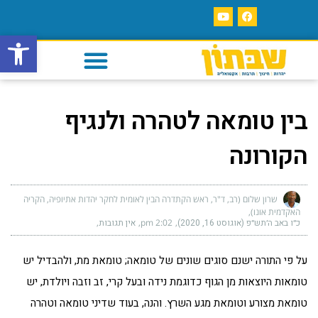
פתח סרגל
בין טומאה לטהרה ולנגיף
הקורונה
שרון שלום (רב, ד"ר, ראש הקתדרה הבין לאומית לחקר יהדות אתיופיה, הקריה
האקדמית אונו)
כ״ו באב ה׳תש״פ (אוגוסט 16, 2020)
2:02 pm
אין תגובות
על פי התורה ישנם סוגים שונים של טומאה; טומאת מת, ולהבדיל יש
טומאות היוצאות מן הגוף כדוגמת נידה ובעל קרי, זב וזבה ויולדת, יש
טומאת מצורע וטומאת מגע השרץ. והנה, בעוד שדיני טומאה וטהרה