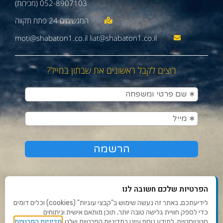
052-8907103 (מכירות)
moti@shabaton1.co.il liat@shabaton1.co.il
רוצים לקבל ראשונים את שבתון במייל?
הפרטיות שלכם חשובה לנו
לידיעתכם, באתר זה נעשה שימוש ב"קבצי עוגיות" (cookies) וכלים דומים
כדי לספק חוויית גלישה טובה יותר, תוכן מותאם אישית וניתוחים
תנאי שימוש ומדיניות פרטיות
מדיניות הפרטיות
סטטיסטיים. למידע נוסף עיינו במדיניות הפרטיות שלנו.