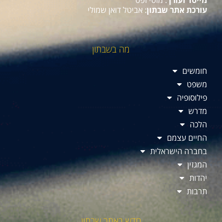
מייסד ועורך
: מוטי זפט
עורכת אתר שבתון
: אביטל דואן שמולי
מה בשבתון
חומשים
משפט
פילוסופיה
מדרש
הלכה
החיים עצמם
בחברה הישראלית
המגזין
יהדות
תרבות
חדש באתר שבתון