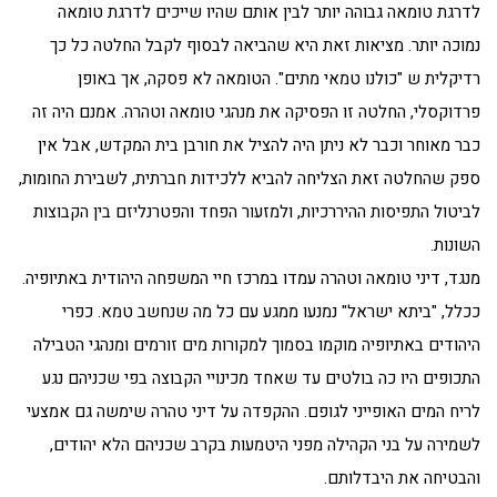
לדרגת טומאה גבוהה יותר לבין אותם שהיו שייכים לדרגת טומאה
נמוכה יותר. מציאות זאת היא שהביאה לבסוף לקבל החלטה כל כך
רדיקלית ש "כולנו טמאי מתים". הטומאה לא פסקה, אך באופן
פרדוקסלי, החלטה זו הפסיקה את מנהגי טומאה וטהרה. אמנם היה זה
כבר מאוחר וכבר לא ניתן היה להציל את חורבן בית המקדש, אבל אין
ספק שהחלטה זאת הצליחה להביא ללכידות חברתית, לשבירת החומות,
לביטול התפיסות ההיררכיות, ולמזעור הפחד והפטרנליזם בין הקבוצות
השונות.
מנגד, דיני טומאה וטהרה עמדו במרכז חיי המשפחה היהודית באתיופיה.
ככלל, "ביתא ישראל" נמנעו ממגע עם כל מה שנחשב טמא. כפרי
היהודים באתיופיה מוקמו בסמוך למקורות מים זורמים ומנהגי הטבילה
התכופים היו כה בולטים עד שאחד מכינויי הקבוצה בפי שכניהם נגע
לריח המים האופייני לגופם. ההקפדה על דיני טהרה שימשה גם אמצעי
לשמירה על בני הקהילה מפני היטמעות בקרב שכניהם הלא יהודים,
והבטיחה את היבדלותם.