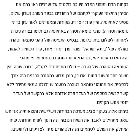
בקתות הדם ומנהגי הנידה היו כה בולטים עד שרבים ראו בהם את
הסימן החיצוני העיקרי לקיומם של היהודים בכפר מעורב (שרון שלום,
מסיני לאתיופיה, עיין עוד: יוסי זיו, מקורות ומאפיינים לאור עיון בדיני
טומאה וטהרה). נוהגי טומאה וטהרה באתיופיה גם תרמו בצורה ניכרת
לאחווה ולשלום בית. כלומר, בבסיס התפיסה של נוהגי טומאה וטהרה
בעולמה של 'ביתא ישראל', עומד ערך יסודי אחד, ערך השוויון. לאמור,
יהא האדם אשר יהא, גם הגוי אשר הנוגע בו נטמא על פי מנהגי
הטומאה והטהרה של העדה – כולם מתייחסים לקב"ה, בצורה שווה. אין
חשוב יותר וחשוב פחות. אם כן, מובן מדוע במסורת הרבנית היה צורך
להפסיק את ממנהגי טומאה בטהרה בטענה ש "כולנו טמאי מתים" ללא
קשר לבעיה הטכנית של העדר פרה אדומה אלא בהקשר של העדר
יחסי אנוש תקינים.
בימים אלה, בעיקר סביב מערכת הבחירות השלישית ותוצאותיה, אני חש
שאנו מתחילים לאבד את השיח הטבעי, וזה הופך לשיח תחרותי. שיח
המחלק את העולם לטמאים מזה ולטהורים מזה, לצדיקים ולרשעים.