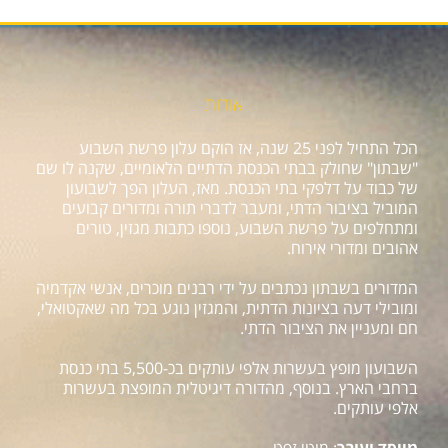
אודות
הכל התחיל לפני 25 שנה, אז הוקם עלון פרשת השבוע
"שבתון" שחולק בבתי הכנסת הדתיים הלאומיים, שקנה לו שם
של כבוד על דלפקי בתי הכנסת. מאז, העלון הפך לשבועון
המוביל בציבור הדתי, ומעבר לדברי תורה ומדורים קבועים
ומתחלפים על פרשת השבוע, נוספו כתבות מגזין, טורים
אהובים ומדורי אירוח.
המדורים בשבתון נכתבים על ידי רבנים מוכרים, אנשי אקדמיה
ומובילי דעה בציונות הדתית, והמגזין נוגע בכל מה שאקטואלי,
חם ומעניין את הציבור הדתי.
השבועון מופץ בעשרות אלפי עותקים בכ-5,500 בתי כנסת
ברחבי הארץ. בנוסף, מהדורה דיגיטלית המופצת בעשרות
אלפי עותקים.