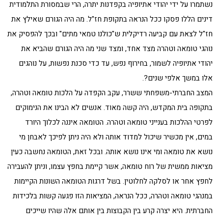
נשתמרו על ידי יהודי אתיופיה בקפדנות יתרה, הרי שבמסורת התלמודית
דינים הללו פסקו ככל הנראה בתקופת חז"ל. מה היה הגורם שאילץ את
חז"ל לצאת עם קביעה רדיקלית ש"כולנו טמאי מתים" ובכך להפסיק את
נוהגי טומאה וטהרה מצד אחד, ומצד שני מה היה הגורם שהביא את
יהודי אתיופיה לשמור, בחירוף נפש, עד כדי סכנת נפשות, על נוהגים
אלו במשך אלפי שנים?.
המצב החברתי-משפחתי ששרר, עקב הקפדה על הלכות טומאה וטהרה,
בתקופה בית המקדש, היה קשה מאוד. אנשים לא הבינו את הנימוקים
לפרטי ההלכות בענייני טומאה וטהרה. הטומאה איננה לכלוך היורד
במים, אין מכשיר שיכול למדוד אותה ולא היה ניתן לפיכך לאבחן מי
נושא את טומאה ומי אינו נושא אותה. ובכל זאת, הטומאה נחשבה כעין
מציאות ממשית של רוח טומאה, אשר קיימת בחפץ עצמו, וניתן להעבירה
לחפץ אחר או לסלקה לחלוטין. בשל דרגות הטומאה השונות הקיימות
במנהגי טומאה וטהרה, ככל הנראה, המציאות הזו פגעה קשות בלכידות
החברתית. היא יצרה קרע בין הקבוצות בין אותם אלה שהיו שייכים