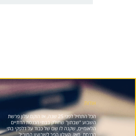
אודות
הכל התחיל לפני 25 שנה, אז הוקם עלון פרשת
השבוע "שבתון" שחולק בבתי הכנסת הדתיים
הלאומיים, שקנה לו שם של כבוד על דלפקי בתי
הכנסת. מאז, העלון הפך לשבועון המוביל