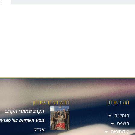
מה בשבתון
חדש באתר שבתון
הקרב שאחרי הקרב:
חומשים
מסע השיקום של פצועי
משפט
צה"ל
פילוסופיה