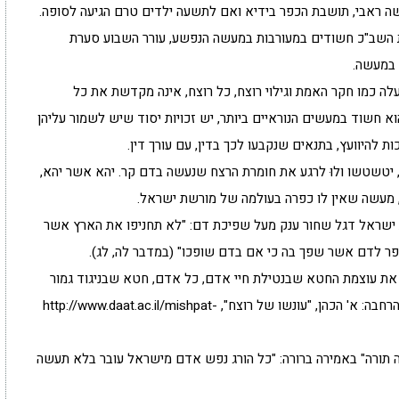
שה ראבי, תושבת הכפר בידיא ואם לתשעה ילדים טרם הגיעה לסופה.
 השב"כ חשודים במעורבות במעשה הנפשע, עורר השבוע סערת
 במעשה.
לה כמו חקר האמת וגילוי רוצח, כל רוצח, אינה מקדשת את כל
א חשוד במעשים הנוראיים ביותר, יש זכויות יסוד שיש לשמור עליהן
 להיוועץ, בתנאים שנקבעו לכך בדין, עם עורך דין.
 יטשטשו ולוּ לרגע את חומרת הרצח שנעשה בדם קר. יהא אשר יהא,
 מעשה שאין לו כפרה בעולמה של מורשת ישראל.
 ישראל דגל שחור ענק מעל שפיכת דם: "לא תחניפו את הארץ אשר
ופר לדם אשר שפך בה כי אם בדם שופכו" (במדבר לה, לג).
את עוצמת החטא שבנטילת חיי אדם, כל אדם, חטא שבניגוד גמור
לתורת התשובה היהודית, אין לו כפרה עולמית (ראו בהרחבה: א' הכהן, "עונשו של רוצח", http://www.daat.ac.il/mishpat-
 תורה" באמירה ברורה: "כל הורג נפש אדם מישראל עובר בלא תעשה