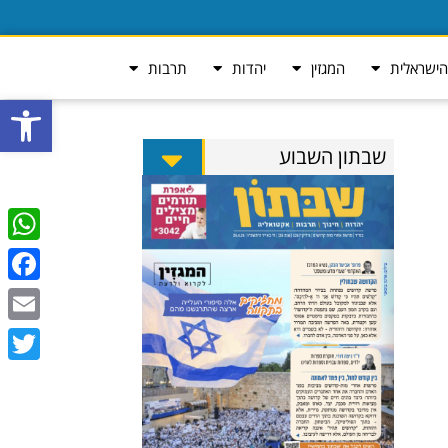
ישראלית
המגזין
יהדות
תרבות
פתח סרגל
שבתון השבוע
tsApp
ebook
Email
Twitter