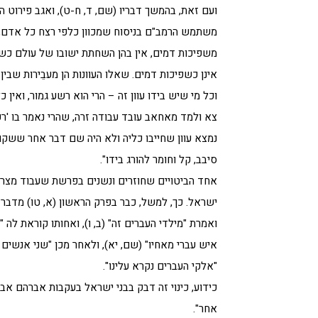
ועם זאת, בהמשך דבריו (שם, ד, ח-ט), ואגב פירוט ה
משתמש הרמב"ם בניסוח שמכוון כלפי רצח כל אדם, לא
משפיכות דמים, אין בהן השחתת ישובו של עולם כשפיכ
אינן כשפיכות דמים. שאלו העוונות הן מעבֵירות שבי
וכל מי שיש בידו עוון זה – הרי הוא רשע גמור, ואין כ
צא ולמד מאחאב עובד עבודה זרה, שהרי נאמר בו 'רק ל
נמצא עוון שחייבו כליה ולא היה שם דבר אחר ששקול
סיבב, קל וחומר להורג בידו".
אחד הביטויים שחוזרים ונשנים בפרשת שעבוד מצרים 
ישראל. כך, למשל, כבר בפרק הראשון (א, טו) מדבר 
ואמרת "מילדי העברים זה" (ב, ו), ואחותו קוראת לה 
איש עברי מאחיו" (שם, יא), ולאחר מכן "שני אנשים 
"אלקי העברים נקרא עלינו".
כידוע, כינוי זה דבק בבני ישראל בעקבות אברהם אב
אחר".