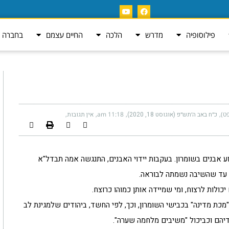
פילוסופיה
מדרש
הלכה
החיים עצמם
בחברה ה
ט)
כ״ח באב ה׳תש״פ (אוגוסט 18, 2020)
11:18 am
אין תגובות
ע אבנים בשומרון. בעקבות יידוי האבנים, התנגשה אמה תבדל"א
 עד שהשיבה נשמתה לבוראה.
יכולות לרצוח, ומי שמיידה אותן כמוהו כרוצח.
מכת מדינה" בכבישי השומרון, וכך, לפי החשד, ביהודים שלמגינת לב
יהם וכביכול "משיבים מלחמה שערה".