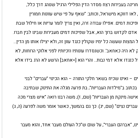
חריגה בעבירות רצח מסדר הדין הפלילי הרגיל שנוהג דרך כלל,
ו דווקא מישראל, וכותב: "שאף על פי שיש עוונות חמורין
ות דמים. אפילו עבודה זרה, ואין צריך לומר עריות או חילול שבת
ן אדם לקדוש ברוך הוא, אבל שפיכות דמים מעבירות שבינו לבין חברו.
ל המצות שעשה כל ימיו שקולין כנגד עוון זה, ולא יצילו אותו מן הדין…
א היה כאחאב'. וכשנסדרו עונותיו וזכיותיו לפני אלוקי הרוחות, לא
 כנגדו אלא דמי נבות… והרי הוא [=אחאב] הרשע לא הרג בידו אלא
– ואינו שכיח בשאר חלקי התורה – הוא הכינוי "עברים" לבני
בכתוב ב"מילדות העבריות"; בת פרעה מגלה את התינוק שבתיבה
"אישה מינקת מן העבריות" (שם, ז); משה רבנו רואה "איש מצרי מכה
עברים נצים" (שם, יג). כך גם בהמשך, כאשר אומר משה לפרעה (ה, ג)
ינו, "אברהם העברי", על שום ש"כל העולם מעבר אחד, והוא מעבר