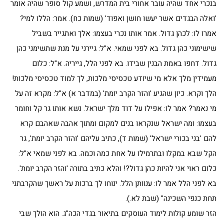
בנכרי אחד שהיה עובר אחורי בית המדרש, ושמע קול סופר שהיה אומר
'ואלה הבגדים אשר יעשו חושן ואפוד' (שמות כח). אמר: הללו למי?
אמרו לו: לכהן גדול. אמר אותו נכרי בעצמו: אלך ואתגייר בשביל
שישימוני כהן גדול. בא לפני שמאי. א"ל: גיירני על מנת שתשימני כהן
גדול. דחפו באמת הבנין שבידו. בא לפני הלל, גייריה. א"ל: כלום
מעמידין מלך אלא מי שיודע טכסיסי מלכות, לך למוד טכסיסי מלכות!
הלך וקרא. כיון שהגיע 'והזר הקרב יומת' (במדבר א) א"ל: מקרא זה על
מי נאמר? אמר לו: אפילו על דוד מלך ישראל. נשא אותו גר קל וחומר
בעצמו: ומה ישראל שנקראו בנים למקום ומתוך אהבה שאהבם קרא
להם 'בני בכורי ישראל' (שמות ד), כתיב עליהם 'והזר הקרב יומת', גר
הקל שבא במקלו ובתרמילו על אחת כמה וכמה. בא לפני שמאי א"ל:
כלום ראוי אני להיות כהן גדול?! והלא כתיב בתורה 'והזר הקרב יומת'.
בא לפני הלל אמר לו: ענוותן הלל. ינוחו לך ברכות על ראשך שהקרבתני
תחת כנפי השכינה" (שבת לא.).
הזר שומע קולות לימוד העוסקים בתיאור בגדי הכה"ג. הוא הולך שבי