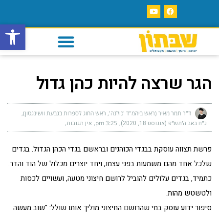
פתח סרגל
הגר שרצה להיות כהן גדול
ד"ר תמר מאיר (ראש ביהמ"ד 'כולנה', ראש החוג לספרות בגבעת וושינגטון)
כ״ח באב ה׳תש״פ (אוגוסט 18, 2020)
3:25 pm
אין תגובות
פרשת תצווה עוסקת בבגדי הכוהנים ובראשם בגדי הכהן הגדול. בגדים
שלכל אחד מהם משמעות בפני עצמו, ויחד יוצרים מכלול של הוד והדר.
כתמיד, בגדים עלולים להוביל לרושם חיצוני מטעה, ועשויים לכסות
ולטשטש מהות.
סיפור ידוע עוסק במי שהרושם החיצוני מוליך אותו שולל: "שוב מעשה