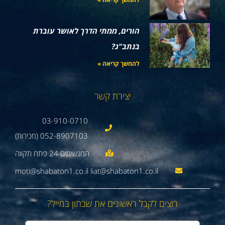
הורים, ממתי הדרך לאושר עוברת
בנתב"ג?
להמשך קריאה »
יצירת קשר
03-910-0710
052-8907103 (מכירות)
moti@shabaton1.co.il liat@shabaton1.co.il
רוצים לקבל ראשונים את שבתון במייל?