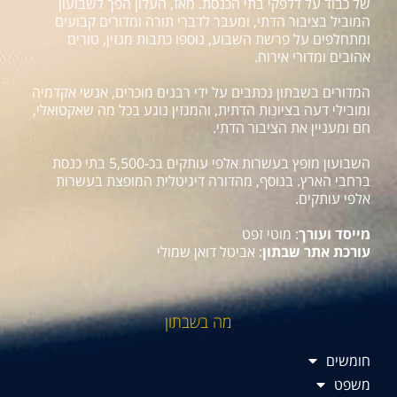
של כבוד על דלפקי בתי הכנסת. מאז, העלון הפך לשבועון
המוביל בציבור הדתי, ומעבר לדברי תורה ומדורים קבועים
ומתחלפים על פרשת השבוע, נוספו כתבות מגזין, טורים
אהובים ומדורי אירוח.
המדורים בשבתון נכתבים על ידי רבנים מוכרים, אנשי אקדמיה
ומובילי דעה בציונות הדתית, והמגזין נוגע בכל מה שאקטואלי,
חם ומעניין את הציבור הדתי.
השבועון מופץ בעשרות אלפי עותקים בכ-5,500 בתי כנסת
ברחבי הארץ. בנוסף, מהדורה דיגיטלית המופצת בעשרות
אלפי עותקים.
מייסד ועורך
: מוטי זפט
עורכת אתר שבתון
: אביטל דואן שמולי
מה בשבתון
חומשים
משפט