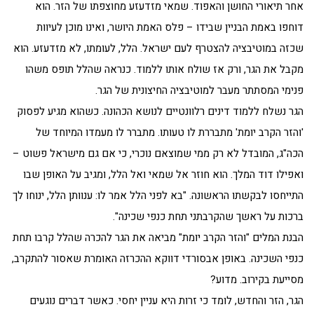
אחר תיאורי החושן והאפוד. שמאי מזדעזע מחוצפתו של הזר. הוא
דוחפו באמת הבניין שבידו – פלס האמת היושר, ואינו מוכן לעיוות
שכזה במוטיבציה להצטרף לעם ישראל. הלל, לעומתו, לא מזדעזע. הוא
מקבל את הגר, ורק אז שולח אותו ללמוד. כנראה שהלל תופס משהו
פנימי המסתתר מעבר למוטיבציה החיצונית של הגר.
הגר נשלח ללמוד דינים רלוונטיים לנושא הכהונה. כשהוא מגיע לפסוק
'והזר הקרב יומת' מתבררת לו טעותו. מתברר לו מעמדו המיוחד של
הכה"ג, המובדל לא רק ממי שמוצאם נוכרי, כי אם גם מישראל פשוט –
ואפילו דוד המלך. הוא חוזר אל שמאי ואל הלל, ומגיב על האופן שבו
התייחסו לבקשתו הראשונה. "בא לפני הלל אמר לו: ענוותן הלל, ינוחו לך
ברכות על ראשך שהקרבתני תחת כנפי שכינה".
הבנת המלים "והזר הקרב יומת" מביאה את הגר להכרה שהלל קרבו תחת
כנפי השכינה. באופן אבסורדי דווקא ההכרזה האומרת שאסור להתקרב,
מסייעת בקירוב. מדוע?
הגר, הזר והחדש, לומד כי זרות היא עניין יחסי. כאשר דברים נוגעים