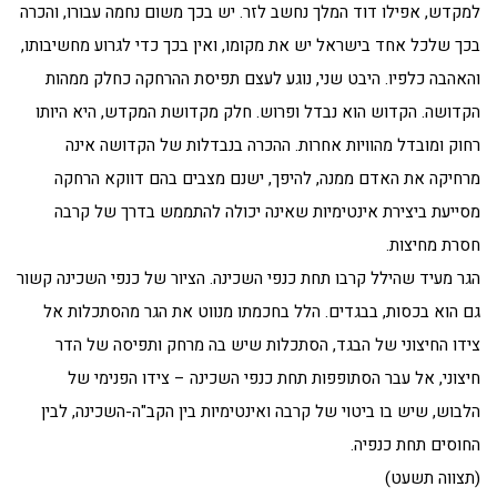
למקדש, אפילו דוד המלך נחשב לזר. יש בכך משום נחמה עבורו, והכרה
בכך שלכל אחד בישראל יש את מקומו, ואין בכך כדי לגרוע מחשיבותו,
והאהבה כלפיו. היבט שני, נוגע לעצם תפיסת ההרחקה כחלק ממהות
הקדושה. הקדוש הוא נבדל ופרוש. חלק מקדושת המקדש, היא היותו
רחוק ומובדל מהוויות אחרות. ההכרה בנבדלות של הקדושה אינה
מרחיקה את האדם ממנה, להיפך, ישנם מצבים בהם דווקא הרחקה
מסייעת ביצירת אינטימיות שאינה יכולה להתממש בדרך של קרבה
חסרת מחיצות.
הגר מעיד שהילל קרבו תחת כנפי השכינה. הציור של כנפי השכינה קשור
גם הוא בכסות, בבגדים. הלל בחכמתו מנווט את הגר מהסתכלות אל
צידו החיצוני של הבגד, הסתכלות שיש בה מרחק ותפיסה של הדר
חיצוני, אל עבר הסתופפות תחת כנפי השכינה – צידו הפנימי של
הלבוש, שיש בו ביטוי של קרבה ואינטימיות בין הקב"ה-השכינה, לבין
החוסים תחת כנפיה.
(תצווה תשעט)