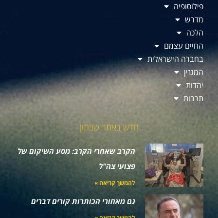
פילוסופיה
מדרש
הלכה
החיים עצמם
בחברה הישראלית
המגזין
יהדות
תרבות
חדש באתר שבתון
הקרב שאחרי הקרב: מסע השיקום של
פצועי צה"ל
להמשך קריאה »
גם מאחורי הכותרות קורים דברים
להמשך קריאה »