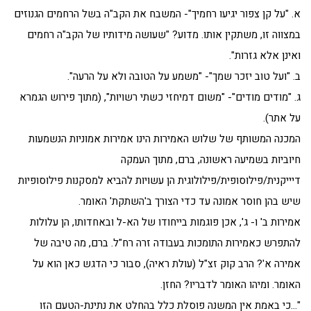
א. "על קן צפור יגיעו רחמיך"- המשבח את הקב"ה בשל הרחמים הגנוזים
במצווה זו, משתקין אותו. מדוע? "שעושה מידותיו של הקב"ה רחמים
ואינן אלא גזרות".
ב. "ועל טוב יזכר שמך"- "משמע על הטובה ולא על הרעה".
ג. "מודים מודים"- "משום דמיחזי כשתי רשויות", (מתוך פירוש הגמרא
על אתר).
המכנה המשותף של שלוש האמירות הינו אמירות אמוניות הנשמעות
חיוביות בשמיעה ראשונה, ברם, מתוך העמקה
דיייקנית/פילוסופית/פילולוגית הן עשויות להביא למסקנות פילוסופיות
שיש בהן חוסר אמונה עד כדי הצורך ב'השתקת' האומר.
אמירות ב' ו- ג', אכן פוגמות בייחודו של הא-ל ובאחדותו, הן עלולות
להתפרש כאמירות התומכות בעבודה זרה רח"ל. ברם, מה טיבה של
אמירה א'? הרב קוק זצ"ל (עולת ראיה), סבור כי הדגש כאן הוא על
האומר. ומיהו האומר לדבריו? החזן.
"…כי באמת אין המשנה פוסלת כלל בהחלט את נתינת-הטעם הזו