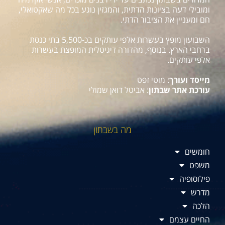
ומובילי דעה בציונות הדתית, והמגזין נוגע בכל מה שאקטואלי,
חם ומעניין את הציבור הדתי.
השבועון מופץ בעשרות אלפי עותקים בכ-5,500 בתי כנסת
ברחבי הארץ. בנוסף, מהדורה דיגיטלית המופצת בעשרות
אלפי עותקים.
מייסד ועורך
: מוטי זפט
עורכת אתר שבתון
: אביטל דואן שמולי
מה בשבתון
חומשים
משפט
פילוסופיה
מדרש
הלכה
החיים עצמם