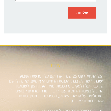
אודות
הכל התחיל לפני 25 שנה, אז הוקם עלון פרשת השבוע
"שבתון" שחולק בבתי הכנסת הדתיים הלאומיים, שקנה לו שם
של כבוד על דלפקי בתי הכנסת. מאז, העלון הפך לשבועון
המוביל בציבור הדתי, ומעבר לדברי תורה ומדורים קבועים
ומתחלפים על פרשת השבוע, נוספו כתבות מגזין, טורים
אהובים ומדורי אירוח.
המדורים בשבתון נכתבים על ידי רבנים מוכרים, אנשי אקדמיה