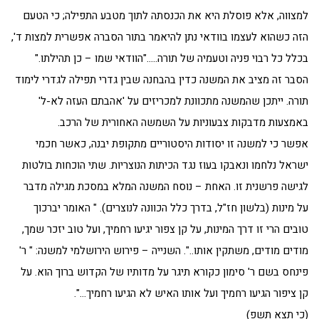
למצווה, אלא פוסלת היא את הכנסתה לתוך מטבע התפילה; כי הטעם
הזה כשהוא לעצמו בוודאי נתן להיאמר בתור הסברה אפשרית למצות ד',
בכלל כל רבוי פניה וטעמיה של תורה….."הוודאי שמו – כן תהילתו."
הסבר זה מציב את המשנה כדין בהבחנה שבין גדרי תפילה לגדרי לימוד
תורה. ייתכן שהמשנה מתכוונת למכריזים על 'אהבתם העזה לא-ל'
באמצעות מדבקות צבעוניות על השמשה האחורית של הרכב.
אפשר כי למשנה זו יסודות היסטוריים מתקופת יבנה, כאשר חכמי
ישראל נלחמו ונאבקו בעוז נגד הכיתות הנוצריות. שתי הוכחות בולטות
לגישה פרשנית זו. האחת – נוסח המשנה המלא במסכת מגילה מדבר
על מינות (בלשון חז"ל, בדרך כלל הכוונה לנוצרים). " האומר יברכוך
טובים הרי זו דרך המינות, על קן צפור יגיעו רחמיך, ועל טוב יזכר שמך,
מודים מודים, משתקין אותו..". השנייה – פירוש הירושלמי למשנה: " ר'
פינחס בשם ר' סימון כקורא תיגר על מדותיו של הקדוש ברוך הוא. על
קן ציפור הגיעו רחמיך ועל אותו האיש לא הגיעו רחמיך…".
(כי תצא תשפ)