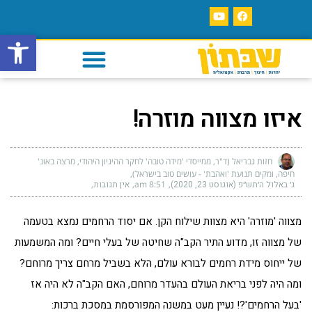
פתח סרגל
איזו מצווה מוזרה!
חזות גבריאל (ד"ר, ממייסדי 'מידה טובה' לחקר ההיגיון היהודי, מרצה באונ'
חיפה, ומקים תנועת 'ואהבת' - עושים טוב בישראל)
ג׳ באלול ה׳תש״פ (אוגוסט 23, 2020)
8:51 am
אין תגובות
מצווה 'מוזרה' היא מצוות שילוח הקן. אם יסוד הרחמים נמצא בטעמה
של מצווה זו, מדוע התיר הקב"ה שחיטה של בעלי חיים? ומה המשמעות
של ייחוס מידת רחמים לבורא עולם, הלא בשביל מרחם צריך מרוחם?
ומה היה לפני בריאת העולם בהעדר מרוחם, האם הקב"ה לא היה אז
'בעל הרחמים'?! נעיין מעט במשנה המפורסמת במסכת ברכות: