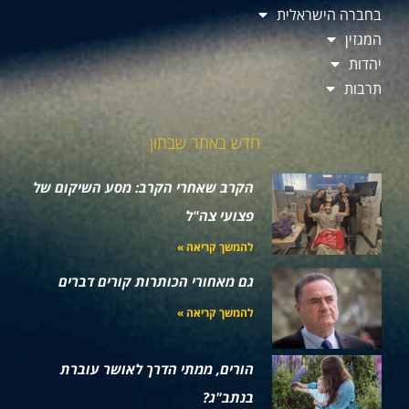
בחברה הישראלית
המגזין
יהדות
תרבות
חדש באתר שבתון
הקרב שאחרי הקרב: מסע השיקום של
פצועי צה"ל
להמשך קריאה »
גם מאחורי הכותרות קורים דברים
להמשך קריאה »
הורים, ממתי הדרך לאושר עוברת
בנתב"ג?