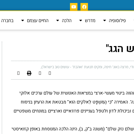
פילוסופיה
מדרש
הלכה
החיים עצמם
בחברה ה
 הגג"
ודי, מרצה באונ' חיפה, ומקים תנועת 'ואהבת' - עושים טוב בישראל)
מהווה ביטוי מעשי-ארצי במציאות האנושית של עולם ערכים אלוקי
אמירה "כִּי הַמִּשְׁפָּט לֵאלֹקים הוּא" מבטאת את הרעיון בניסוח
וביכולת לדון ולטפל בעניינים פרוזאיים וארציים במונחים משפטיים
לם נזק שלם" (משנה ב"ק, ב), הינה הלכה המנוסחת באופן קזואיסטי