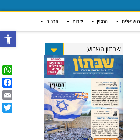
ישראלית
המגזין
יהדות
תרבות
פתח סרגל
שבתון השבוע
tsApp
ebook
Email
Twitter