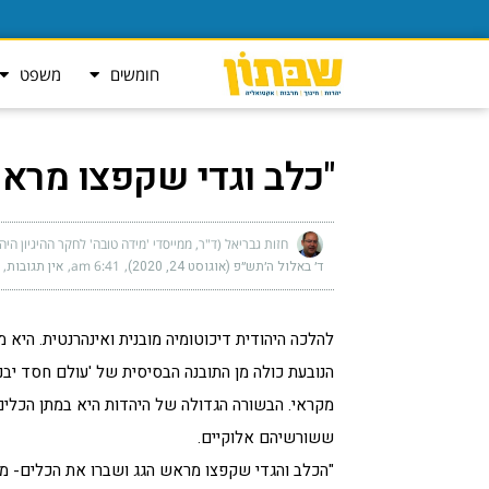
חומשים
משפט
"כלב וגדי שקפצו מראש
חזות גבריאל (ד"ר, ממייסדי 'מידה טובה' לחקר ההיגיון היה
ד׳ באלול ה׳תש״פ (אוגוסט 24, 2020)
6:41 am
אין תגובות
להלכה היהודית דיכוטומיה מובנית ואינהרנטית. היא 
הנובעת כולה מן התובנה הבסיסית של 'עולם חסד יבנה'. ה
מקראי. הבשורה הגדולה של היהדות היא במתן הכלים 
ששורשיהם אלוקיים.
"הכלב והגדי שקפצו מראש הגג ושברו את הכלים- מש