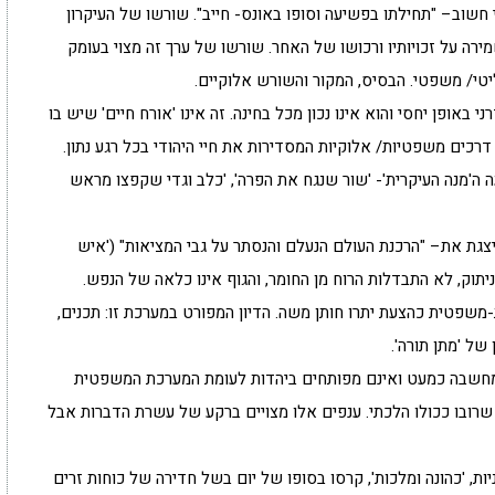
י חשוב– "תחילתו בפשיעה וסופו באונס- חייב". שורשו של העיקרון
רה על זכויותיו ורכושו של האחר. שורשו של ערך זה מצוי בעומק
יטי/ משפטי. הבסיס, המקור והשורש אלוקיים.
ני באופן יחסי והוא אינו נכון מכל בחינה. זה אינו 'אורח חיים' שיש בו
כים משפטיות/ אלוקיות המסדירות את חיי היהודי בכל רגע נתון.
ה ה'מנה העיקרית'- 'שור שנגח את הפרה', 'כלב וגדי שקפצו מראש
ייצגת את– "הרכנת העולם הנעלם והנסתר על גבי המציאות" ('איש
תונים. לא ניתוק, לא התבדלות הרוח מן החומר, והגוף אינו כלאה של הנפש.
-משפטית כהצעת יתרו חותן משה. הדיון המפורט במערכת זו: תכנים,
של 'מתן תורה'.
 המחשבה כמעט ואינם מפותחים ביהדות לעומת המערכת המשפטית
' שרובו ככולו הלכתי. ענפים אלו מצויים ברקע של עשרת הדברות אבל
ת, 'כהונה ומלכות', קרסו בסופו של יום בשל חדירה של כוחות זרים