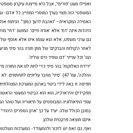
ואפילו מעט 'פורימי', אבל היא מייצגת עיקרון משפט
המשפטי הזה מצוי בערך המוסרי המחייב כל אדם- שמי
האמירה המקראית– "ואהבת לרעך כמוך". הניתוח אנל
היהדות אינה 'דת' אלא 'אורח חיים'. המושג 'דתי' מודר
גם ערכי משפט, אלא הוא עצמו אינו אלא אוסף של דר
לאחר ה'קולות והברקים' של מתן תורה בהר סיני מגיע
הגג' וכל ענייני 'דם שפיר ודם שליה'.
'ירידת האלוקות' בהר סיני כדי לתת לנו את התורה מ
ההלכה', עמ' 47). 'סיני' מחבר עליונים לתח
תפיסה זו באה לידי ביטוי בארגון המערכת המנהלתית
תפקידים והירארכיה, הוא הוא הביטוי המעשי הראשון 
ענפי התיאולוגיה המבוססים על תיאוריה ועל טוהר
במובן הכולל שלה. יעיד על כך 'ארון הספרים היהודי
אינם תוצאה פרקטית שלהן.
ואף, גם זאת יש לזכור ולהתעודד- המערכות השלטוניו