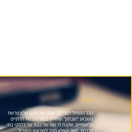
אודות
הכל התחיל לפני 25 שנה, אז הוקם עלון פרשת
השבוע "שבתון" שחולק בבתי הכנסת הדתיים
הלאומיים, שקנה לו שם של כבוד על דלפקי בתי
הכנסת. מאז, העלון הפך לשבועון המוביל