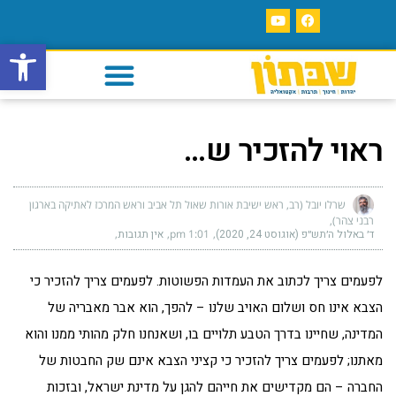
פתח סרגל
ראוי להזכיר ש…
שרלו יובל (רב, ראש ישיבת אורות שאול תל אביב וראש המרכז לאתיקה בארגון
רבני צהר)
ד׳ באלול ה׳תש״פ (אוגוסט 24, 2020)
1:01 pm
אין תגובות
לפעמים צריך לכתוב את העמדות הפשוטות. לפעמים צריך להזכיר כי
הצבא אינו חס ושלום האויב שלנו – להפך, הוא אבר מאבריה של
המדינה, שחיינו בדרך הטבע תלויים בו, ושאנחנו חלק מהותי ממנו והוא
מאתנו; לפעמים צריך להזכיר כי קציני הצבא אינם שק החבטות של
החברה – הם מקדישים את חייהם להגן על מדינת ישראל, ובזכות