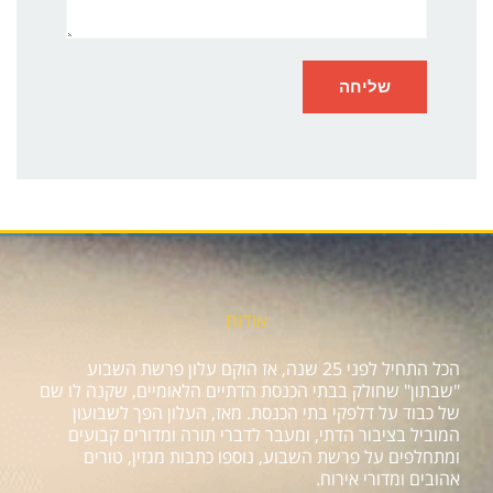
אודות
הכל התחיל לפני 25 שנה, אז הוקם עלון פרשת השבוע
"שבתון" שחולק בבתי הכנסת הדתיים הלאומיים, שקנה לו שם
של כבוד על דלפקי בתי הכנסת. מאז, העלון הפך לשבועון
המוביל בציבור הדתי, ומעבר לדברי תורה ומדורים קבועים
ומתחלפים על פרשת השבוע, נוספו כתבות מגזין, טורים
אהובים ומדורי אירוח.