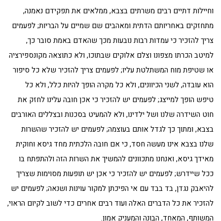
וחיילות דתיים רבים משרתים בצבא, ממלאים את תפקידם נאמנה,
מתחזקים באחריותם הדתית ומאהבים שם שמיים על הבריות; לפעמים
צריך להזכיר כי עמדות רבות נובעות מכך שהאדם באמת סובר כך,
למיטב הכרתו מצפונו וצלם אלוקים שבתוכו, ולא כתוצאה מקונספירציה
או שטיפת מוח המשתלטת עליו; לפעמים צריך להזכיר שלא כל סיפור
הוא עובדה, לשני הכיוונים, ולא כל מקרה הופך להיות כלל, ולא כל
טיפש הופך למייצג; לפעמים יש להזכיר כי אכן חובה עלינו לחזק את
חוט השידרה שלנו ושל ילדינו, ולא להמעיט בסכנות ובצללים האורבים
בצבא, ומתוך כך לגדל אותם בעוצמה; לפעמים יש להזכיר שהשרות
שלנו בצבא אינו מעשה חסד, כי אם חובה הלכתית מחד גיסא וחוקית
מאידך גיסא, ואנחנו מתכוונים להמשיך את השרות הזה ולהתפתח בו
ככל שיידרש; לפעמים יש להזכיר כי אכן יש תופעות מסוימות שצריך
להיאבק נגדן, בד בבד עם אי הפיכתן למקור עוינות ושנאה; לפעמים יש
להזכיר את כל הדברים האלה ועוד רבים אחרים כדי לשוב לקיום הראוי,
המשותף, המאחד, הבונה והמעניק אמון.