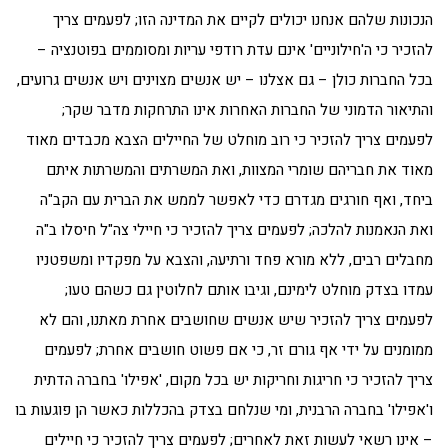
הנכונות שלהם אנחנו יכולים לקיים את המדינה הזו; לפעמים צריך
להזכיר כי ה'חילוניים' אינם עדת רודפי עריות ומסוממים בפוטנציה –
בכל החברות כולן – גם אצלנו – יש אנשים מצוינים ויש אנשים גרועים,
והתיאור הדמוני של החברות האחרות אינו התרחקות מדבר שקר;
לפעמים צריך להזכיר כי רוב מוחלט של החיילים הצבא מכבדים מאוד
מאוד את חבריהם שומרי המצוות, ואת המשרתים והמשרתות איתם
ביחד, ואף חורגים מגדרם כדי לאפשר לממש את הברית עם הקב"ה
ואת הנאמנות להלכה; לפעמים צריך להזכיר כי חיילי צה"ל חיסלו ב"ה
מחבלים רבים, ללא מורא פחד ורתיעה, והצבא על מפקדיו ומשפטניו
עמדו בצדק מוחלט לימינם, וגיבו אותם לחלוטין גם כשהם טעו;
לפעמים צריך להזכיר שיש אנשים שחושבים אחרת מאתנו, והם לא
ממומנים על ידי אף גורם זר, כי אם פשוט חושבים אחרת; לפעמים
צריך להזכיר כי חריגות וחריקות יש בכל מקום, 'אפילו' בחברה הדתית
ו'אפילו' בחברה הרבנית, ומי שנלחם בצדק בהכללות כאשר הן פוגעות בו
– אינו רשאי לעשות זאת לאחרים; לפעמים צריך להזכיר כי חיילים