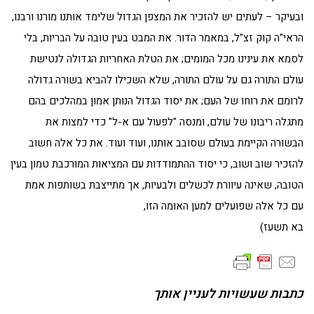
ובעיקר – לעתים יש להזכיר את המצפן הגדול שלימד אותנו מורנו ורבנו,
הראי"ה קוק זצ"ל, במאמר הדור. את המבט בעין טובה על הבריות, בלי
לסמא את עינינו מכל המומים; את הטלת האחריות הגדולה לנטישת
עולם התורה גם על עולם התורה, שלא השכילו להביא בשורה גדולה
לרומם את רוחו של העם; את יסוד הגדול הנותן אמון במהלכים בהם
מתגלה ריבונו של עולם, ומנסה "לפעול עם א-ל" כדי למצות את
הבשורה הקיימת בעולם שסובב אותנו, ועוד ועוד. את כל אלה חשוב
להזכיר שוב ושוב, כי יסוד ההתמודדות עם המציאות המורכבת טמון בעין
הטובה, שאינה עיוורת לכשלים ולבעיות, אך מתייצבת בשותפות אמת
עם כל אלה שפועלים למען האומה הזו,
בא תשעז)
כתבות שעשויות לעניין אותך