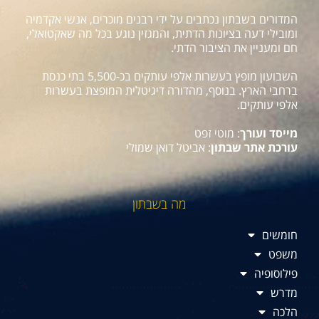
המדורים בשבתון נכתבים על ידי רבנים מוכרים, אנשי אקדמיה
ומובילי דעה בציונות הדתית, והמגזין נוגע בכל מה שאקטואלי,
חם ומעניין את הציבור הדתי.
השבועון מופץ בעשרות אלפי עותקים בכ-5,500 בתי כנסת
ברחבי הארץ. בנוסף, מהדורה דיגיטלית המופצת בעשרות
אלפי עותקים.
מייסד ועורך
: מוטי זפט
עורכת אתר שבתון
: אביטל דואן שמולי
מה בשבתון
חומשים
משפט
פילוסופיה
מדרש
הלכה