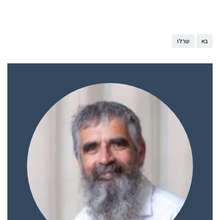
בא
שרלו