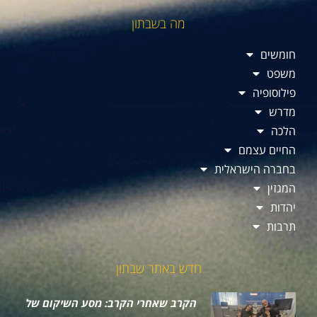
מה בשבתון
חומשים
משפט
פילוסופיה
מדרש
הלכה
החיים עצמם
בחברה הישראלית
המגזין
יהדות
תרבות
חדש באתר שבתון
הקרב שאחרי הקרב: מסע השיקום של