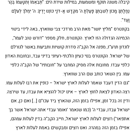
קיבלה משנה תוקף ומשמעות, במילות שירת הים: "תְּבִאֵמוֹ וְתִטָּעֵמוֹ בְּהַר
נַחֲלָתְךָ מָכוֹן לְשִׁבְתְּךָ פָּעַלְתָּ ה' מִקְּדָשׁ אֲ-דֹנָי כּוֹנְנוּ יָדֶיךָ. ה' יִמְלֹךְ לְעֹלָם
וָעֶד".
בקונטרס "מליץ יושר" מאת הרב מרדכי צבי שווארץ, באה לידי ביטוי
הכמיהה הגדולה הזו לארץ. הקונטרס, חלק מספר "דורש טוב לעמו",
לונדון תרע"ז, מפנה אל הקב"ה סדרת קושיות ותביעות באשר לגורלם
של ישראל. הקונטרס בנוי כעיון הלכתי-רעיוני בדיני עבד, ובחובות האדון
כלפי עבדו. מחובות אלה מסיק המחבר על "חובותיו" של הקב"ה כלפי
עמו. בין השאר כותב שם הרב שווארץ:
"גם הדין דעבד שאמר לעלות לארץ ישראל – כופין את רבו לעלות עמו.
רצה האדון לצאת לחוץ לארץ – אינו יכול להוציא את עבדו, עד שירצה.
ודין זה בכל זמן, אפילו בזמן הזה, שהארץ ביד עכו"ם […] ואם כן, אם
ישראל עבדו, עבדי ה' (כמו שנאמר 'ואומר עבדי אתה ישראל אשר בך
אתפאר') רוצים לעלות לארץ ישראל, חייב הקב"ה בדין לעלות עמהם,
אפילו בזמן הזה במהרה. ואנו רוצים ומבקשים באמת לעלות לארץ