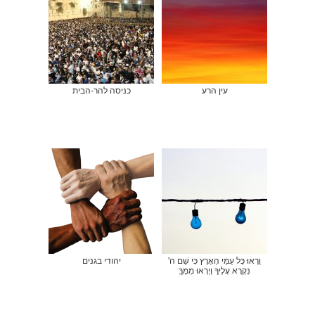
עין הרע
כניסה להר-הבית
וְרָאוּ כָּל עַמֵּי הָאָרֶץ כִּי שֵׁם ה'
יהודי בגנים
נִקְרָא עָלֶיךָ וְיָרְאוּ מִמֶּךָּ