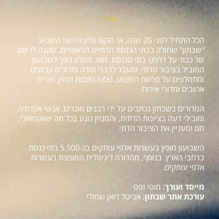
אודות
הכל התחיל לפני 25 שנה, אז הוקם עלון פרשת השבוע
"שבתון" שחולק בבתי הכנסת הדתיים הלאומיים, שקנה לו שם
של כבוד על דלפקי בתי הכנסת. מאז, העלון הפך לשבועון
המוביל בציבור הדתי, ומעבר לדברי תורה ומדורים קבועים
ומתחלפים על פרשת השבוע, נוספו כתבות מגזין, טורים
אהובים ומדורי אירוח.
המדורים בשבתון נכתבים על ידי רבנים מוכרים, אנשי אקדמיה
ומובילי דעה בציונות הדתית, והמגזין נוגע בכל מה שאקטואלי,
חם ומעניין את הציבור הדתי.
השבועון מופץ בעשרות אלפי עותקים בכ-5,500 בתי כנסת
ברחבי הארץ. בנוסף, מהדורה דיגיטלית המופצת בעשרות
אלפי עותקים.
מייסד ועורך
: מוטי זפט
עורכת אתר שבתון
: אביטל דואן שמולי