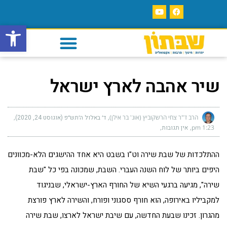
פתח סרגל
שיר אהבה לארץ ישראל
הרב ד"ר צחי הרשקוביץ (אונ' בר אילן)
ד׳ באלול ה׳תש״פ (אוגוסט 24, 2020)
1:23 pm
אין תגובות
ההתלכדות של שבת שירה וט"ו בשבט היא אחד ההישגים הלא-מכוונים
היפים ביותר של לוח השנה העברי. השבת, שמכונה בפי כל "שבת
שירה", מגיעה ברגעי השיא של החורף הארץ-ישראלי, שבניגוד
למקביליו באירופה, הוא חורף ססגוני ופורח, והשירה לארץ פורצת
מהגרון. זכינו שבעת החדשה, עם שיבת ישראל לארצו, שבת שירה