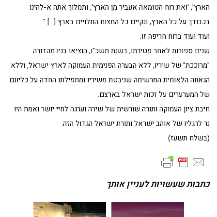
הארץ', 'ואת רוח הטומאה אעביר מן הארץ', ותמלוך אתה א-להינו
בכבודך על כל הארץ, ונקיים כל המצות התלויים בארץ […] ".
ועוד ועוד ברוח חריפה זו.
שנים ספורות לאחר פטירתו, בשנת תשכ"ו, הוציאו בניו מהדורה
"מרוככת" של שיריו, ללא הבערה הפנימית העמוקה לארץ ישראל, וללא
הגאווה הלאומית המרשימה שניבטת משיריו ומתפילתו החדה על כליונם
של המערערים על זכות ישראל בארצם.
חיבת ציון העמוקה ותורה שורשית של שירה וערגה לחיי יושר ואמת היו
נר לרגליו של אוהב ישראל ותורת ישראל הגדול הזה.
(בשלח תשעז)
כתבות שעשויות לעניין אותך