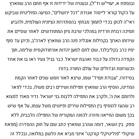
ובנספח א, יעויי"ש וד"ל), ובעטיה של ידידות זו אף חתם הרב שווארץ
על ה'קול קורא' לייסוד אגודת "דגל ירושלים", הסיעה הפוליטית שביקש
ראי"ה לכונן בכדי לתמוך מבחוץ בהסתדרות הציונית העולמית, ולהביע
תמיכה רבנית חרדית במהלכי שיבת ציון המתחדשים. לאחר שסיים את
שירותו הארוך בקהילות אנגליה פנה הרב שווארץ לארה"ב, וכיהן עד סוף
ימיו כרב בקליבלנד, שם לחם למען יהדות אורתודוקסית שלימה, תוך
הקפדה גדולה על כבוד ואהבת ישראל. כבר בגיל צעיר ראו בו את אחד
הכשרונות הגדולים של עולם התורה בדורו.
בסידורו, "עבודת תמיד" שמו, שיצא לאור חמש שנים לאחר הקמת
המדינה, הוסיף הרב שווארץ תפילות ושירים רבים משלו, בכדי לפאר
ולרומם את ה', ולקרב את התפילה ללבות בני ישראל. נדיר מאוד למצוא
רב שהעז להוסיף בין התפילות שירים ופיוטים משל עצמו, על אף שיש
בכך משום החייאה וחזרה לכוונה המקורית של התפילה הלבבית, ללא
ספק. בין השאר, דומה שהרב שווארץ כתב שם על חוק ההסדרה (מפאת
שיקולי "פוליטיקלי קורקט" אינני מביא את הלשון במלואה, ובכלל זה