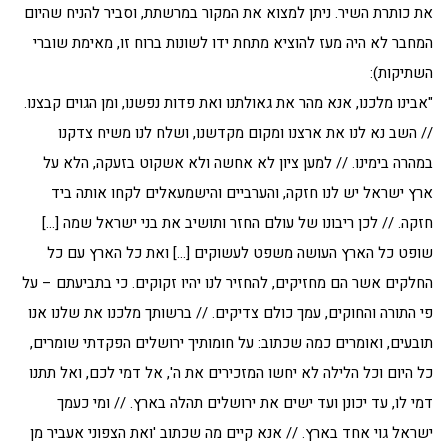
את כותרת השיר. ניתן למצוא את המקור במרשתת, וסביר להניח שהיום
המחבר לא היה מעז להוציא מתחת ידו לשונות ברוח זו, מאימת שוברי
השתיקות):
"אבינו מלכנו, אנא מהר את גאולתנו ואת פדות נפשנו, ומן הגוים קבצנו.
// השב נא לנו את ארצנו ומקום מקדשנו, ושלח לנו משיח צדקנו
במהרה בימינו. // למען ציון לא אחשה ולא אשקוט בזעקה, הלא על
ארץ ישראל יש לנו חזקה, והערביים והישמעאלים לקחו אותה ביד
חזקה. // לכן ריבונו של עולם החזר ותושיב את בני ישראל שמה […]
שופט כל הארץ העושה משפט לעשוקים […] ואת כל הארץ עם כל
החלקים אשר הם מחזיקים, להחזיר לנו יהיו זקוקים. כי בתביעתם – על
פי התורה והחוקים, עמך כולם צדיקים. // ברשותך מלכנו את שלנו אנו
תובעים, ואומרים כמה שכתוב: על חומותיך ירושלים הפקדתי שומרים,
כל היום וכל הלילה לא יחשו המזכירים את ה', אל דמי לכם, ואל תתנו
דמי לו, עד יכונן ועד ישים את ירושלים תהלה בארץ. // ומי כעמך
ישראל גוי אחד בארץ. // אנא קיים מה שכתוב 'ואת הצפוני אעביר מן