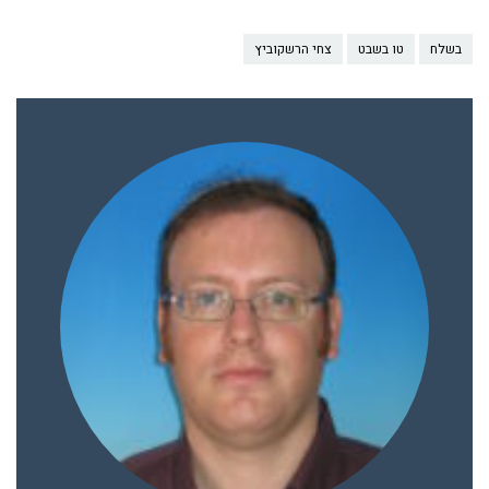
בשלח
טו בשבט
צחי הרשקוביץ