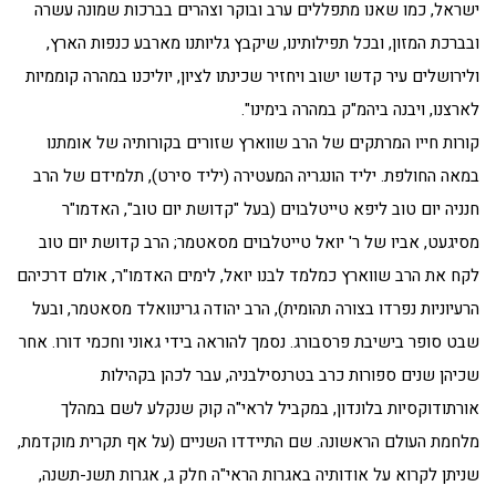
ישראל, כמו שאנו מתפללים ערב ובוקר וצהרים בברכות שמונה עשרה
ובברכת המזון, ובכל תפילותינו, שיקבץ גליותנו מארבע כנפות הארץ,
ולירושלים עיר קדשו ישוב ויחזיר שכינתו לציון, יוליכנו במהרה קוממיות
לארצנו, ויבנה ביהמ"ק במהרה בימינו".
קורות חייו המרתקים של הרב שווארץ שזורים בקורותיה של אומתנו
במאה החולפת. יליד הונגריה המעטירה (יליד סירט), תלמידם של הרב
חנניה יום טוב ליפא טייטלבוים (בעל "קדושת יום טוב", האדמו"ר
מסיגעט, אביו של ר' יואל טייטלבוים מסאטמר; הרב קדושת יום טוב
לקח את הרב שווארץ כמלמד לבנו יואל, לימים האדמו"ר, אולם דרכיהם
הרעיוניות נפרדו בצורה תהומית), הרב יהודה גרינוואלד מסאטמר, ובעל
שבט סופר בישיבת פרסבורג. נסמך להוראה בידי גאוני וחכמי דורו. אחר
שכיהן שנים ספורות כרב בטרנסילבניה, עבר לכהן בקהילות
אורתודוקסיות בלונדון, במקביל לראי"ה קוק שנקלע לשם במהלך
מלחמת העולם הראשונה. שם התיידדו השניים (על אף תקרית מוקדמת,
שניתן לקרוא על אודותיה באגרות הראי"ה חלק ג, אגרות תשנ-תשנה,