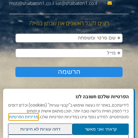
moti@shabaton1.co.il liat@shabaton1.co.il
רוצים לקבל ראשונים את שבתון במייל?
הפרטיות שלכם חשובה לנו
לידיעתכם, באתר זה נעשה שימוש ב"קבצי עוגיות" (cookies) וכלים דומים
כדי לספק חוויית גלישה טובה יותר, תוכן מותאם אישית וניתוחים
תנאי שימוש ומדיניות פרטיות
מדיניות הפרטיות
סטטיסטיים. למידע נוסף עיינו במדיניות הפרטיות שלנו.
פנו אלינו
קראתי ואני מאשר
דחה עוגיות לא חיוניות
הצהרת נגישות