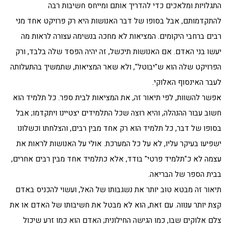
התגלויות ומלאכים כדי להדריך אותם ומייחס חשיבות רבה
להתקדמותם, אבל בסופו של דבר האנושות היא רק פרויקט אחד מני
רבים ברחבי היקומים. המציאות לא מחכה בנשימה עצורה לראות מה
יעשו בני האדם. אם האנושות תיכשל, זה יהיה הפסד שלה בלבד, ורק
הפרויקט שלה הוא ש"יבוטל", ולא שאר המציאות, שתמשיך בהתעלותה
לעבר האינסוף האלוקי.
אפשר להשוות, לפי תיאור זה, את המציאות לבית ספר. כל תלמיד הוא
חשוב עבור ההנהלה, והיא רוצה שכל התלמידים יצטיינו ויתקדמו; אבל
בסופו של דבר, כל תלמיד הוא רק אחד מבין רבים, והצלחתו וכשלונו
ישפיעו בעיקר עליו, לא על כל המערכת. אולי על האנושות לראות את
עצמה לא כ"תלמיד פרטי" בודד, אלא כתלמיד אחד מבין רבים אחרים,
בבית הספר של הבריאה.
תיאור זה מבטא טוב יותר את נשגבותו של האל, ועשוי להכניס באדם
קצת יותר ענווה. עם זאת, הוא לא מבטל את חשיבותו של האדם או את
צלם אלוקים שבו, כמו הגישה החילונית; האדם הוא כמו זרע שיכול