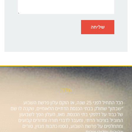
אודות
הכל התחיל לפני 25 שנה, אז הוקם עלון פרשת השבוע
"שבתון" שחולק בבתי הכנסת הדתיים הלאומיים, שקנה לו שם
של כבוד על דלפקי בתי הכנסת. מאז, העלון הפך לשבועון
המוביל בציבור הדתי, ומעבר לדברי תורה ומדורים קבועים
ומתחלפים על פרשת השבוע, נוספו כתבות מגזין, טורים