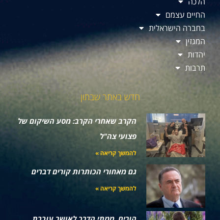
הלכה
החיים עצמם
בחברה הישראלית
המגזין
יהדות
תרבות
חדש באתר שבתון
הקרב שאחרי הקרב: מסע השיקום של
פצועי צה"ל
להמשך קריאה »
גם מאחורי הכותרות קורים דברים
להמשך קריאה »
הורים, ממתי הדרך לאושר עוברת