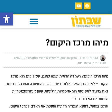
פתח סרגל
מיהו מרכז היקום?
הרב ד"ר משה רט (מכון עולמות)
ה׳ באלול ה׳תש״פ (אוגוסט 25, 2020)
11:30 am
אין תגובות
מיהו מרכז היקום? העמדה הדתית תענה כמובן, שאלוקים הוא מרכז
היקום – לא במובן הפיזי, אלא בהיותו הישות החשובה והמרכזית ביותר.
זאת בניגוד לתפיסות הומאניסטיות חילוניות, שהן אנתרופוצנטריות
ושמות את האדם במרכז.
אולם בפועל, דווקא העמדה הדתית הופכת את האדם למרכז היקום,