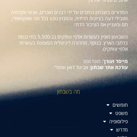
אהובים ומדורי אירוח.
המדורים בשבתון נכתבים על ידי רבנים מוכרים, אנשי אקדמיה
ומובילי דעה בציונות הדתית, והמגזין נוגע בכל מה שאקטואלי,
חם ומעניין את הציבור הדתי.
השבועון מופץ בעשרות אלפי עותקים בכ-5,500 בתי כנסת
ברחבי הארץ. בנוסף, מהדורה דיגיטלית המופצת בעשרות
אלפי עותקים.
מייסד ועורך
: מוטי זפט
עורכת אתר שבתון
: אביטל דואן שמולי
מה בשבתון
חומשים
משפט
פילוסופיה
מדרש