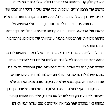
הוא רק חלק קטן מתמונה הרבה יותר גדולה. אולי ברחבי המציאות
קיימים עוד הרבה יצורים ועולמות. לכל עולם שכזה, ולכל גזע תבוני של
יצורים, יש דרך משלו להתקרב לה', וככל שהם מתקרבים ומתדמים אליו
יותר – הם מתעלים והופכים ליותר רוחניים, ויותר בעלי השפעה על
המארג של הבריאה. כשם שישנה קידמה מדעית וטכנולוגית, כך קיימת
קידמה אלוקית, שמתבטאת בהבנה טובה יותר של אלוקים, בהתקרבות
ובהתדמות אליו.
יתכן למשל שהמלאכים אינם אלא יצורים מעולם אחר, שהגיעו לדרגה
גבוהה יותר של קירבה לא-ל, והם נשלחים על ידו כדי להדריך יצורים
נמוכים יותר, כמו בני האדם, כיצד להתעלות; יתכן שבעתיד בני האדם
עצמם יתעלו לדרגה כזו, ואז אולי הם יישלחו להדריך גזעים אחרים.
אם התיאור הזה נכון, נמצא שלא כל היקום סובב סביב האדם, אלא
שכל היקום שואף למעלה – לעבר אלוקים. העולמות העליונים, גן עדן
וגיהינום, לא נוצרו רק כדי לתגמל את האדם, אלא הם מהווים קומות
גבוהות (או נמוכות) יותר בבריאה. אלוקים אמנם שולח לבני האדם