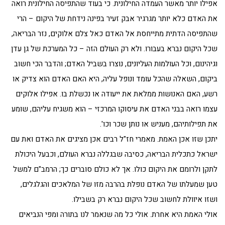
אפילו יותר מאשר העמדה החילונית. כי בעוד שהתפיסה החילונית רואה
את האדם כלא יותר מגרגיר אבק זעיר בפינה נידחת של היקום – הרי
שהתפיסה הדתית מתייחסת אל האדם כאל צלם אלוקים, נזר הבריאה,
שכל היקום נברא בעבורו. ולא רק העולם הזה – כל המערכת של גן עדן
וגיהינום, וכל העולמות העליונים, נוצרו בשביל האדם; והדבר הכי חשוב
ביקום, השאלה שהכל עומד ונופל עליה, היא האם האדם הוא צדיק או
רשע, האם האנושות ממלאת את ייעודה או נכשלת בו. אפילו אלוקים
עצמו רואה בבני האדם את עיסוקו המרכזי – הוא משגיח עליהם, שומע
את תפילותיהם, מעניש או נותן שכר וכו'.
יתכן שזו אכן האמת. מאמרי חז"ל רבים אכן מציגים את האדם ואת עם
ישראל כתכלית הבריאה, כסיבה שבגללה נברא העולם, וכבעל היכולת
לתקן ולרומם את היקום כולו. אך לא כולם סוברים כך; הרמב"ם למשל
טען שמעלתו של האדם נופלת בהרבה מזו של המלאכים והגלגלים,
ושזו איוולת לחשוב שכל היקום נברא רק בשבילו.
אולי האמת היא אחרת. אולי כל מה שנאמר לנו בתורה ומפי הנביאים