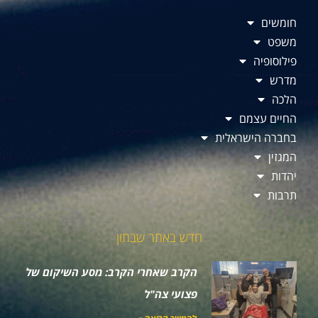
חומשים
משפט
פילוסופיה
מדרש
הלכה
החיים עצמם
בחברה הישראלית
המגזין
יהדות
תרבות
חדש באתר שבתון
הקרב שאחרי הקרב: מסע השיקום של
פצועי צה"ל