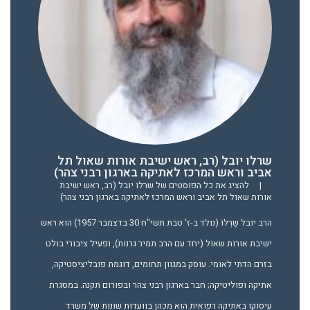
שרלו יובל (רב, ראש ישיבת אורות שאול תל
אביב וראש המרכז לאתיקה בארגון רבני צהר)
|
להציג את כל הפוסטים של שרלו יובל (רב, ראש ישיבת
אורות שאול תל אביב וראש המרכז לאתיקה בארגון רבני צהר)
הרב יובל שֶרְלוֹ (נולד ב-ז' טבת תשי"ח 30 בדצמבר 1957) הוא ראש
ישיבת אורות שאול (יחד עם הרב תמיר גרנות), ופעיל ציבורי בולט
בזרם הדתי לאומי. עוסק במגוון תחומים, דוגמת פובליציסטיקה,
אתיקה ופוליטיקה; חבר בארגון רבני צהר ובפורום תקנה. במסגרת
עיסוקו באתיקה רפואית הוא מכהן בוועדות שונות של משרד