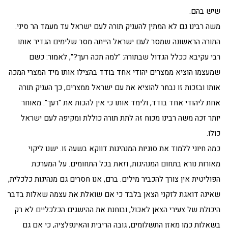
שיש בהם.
משה רבינו גם לא המתין להעניק תורה לעם ישראל עד מעמד הר סיני.
התורה הראשונה שמסר לעם ישראל הייתה מסר שלימים הגדיר אותו
רבי עקיבא ככלל הגדול שבתורה: "למה תכה רעך?", לאמור: כשם
שמעצמו הוציא ממצרים יהודי אחד בודד בהצילו אותו מיד המצרי המכה
אותו ובזכות זו נבחר להוציא את עם ישראל ממצרים, כך העניק תורה
אחת ליהודי אחד בודד, ולימד אותו כי אין להכות את "רעך". מאוחר
יותר זכה משה רבינו מכוח זה לתת תורה כוללת ומקיפה לעם ישראל
כולו.
כמה חיוני ללמוד את סוגיות המנהיגות דווקא בשעה זו. ישנו ליקוי
מאורות נורא בתחום המנהיגות, וזאת בכל התחומים. על המערכת
הפוליטית אין צורך להכביר מילים. ברם, אנו חסרים גם מנהיגות כלכלית,
שאינה דואגת לזקני הצאן בלבד כי אם שואלת את עצמה שאלות בדבר
היכולת של צעירי הצאן לאכול, ובוחנת את ההישגים הכלכליים לא רק
בשאלות כמו מאזן התשלומים, גובה הריבית והאינפלציה, כי אם גם