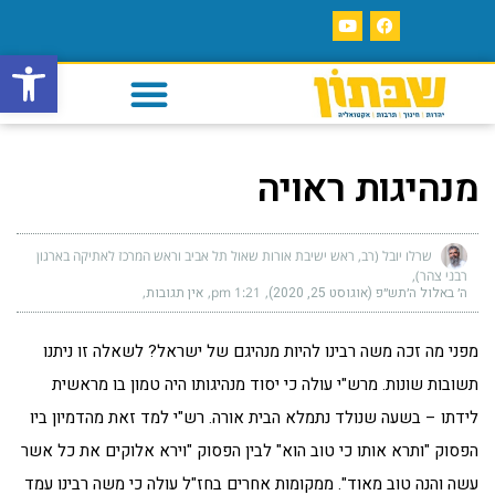
פתח סרגל
מנהיגות ראויה
שרלו יובל (רב, ראש ישיבת אורות שאול תל אביב וראש המרכז לאתיקה בארגון
רבני צהר)
ה׳ באלול ה׳תש״פ (אוגוסט 25, 2020)
1:21 pm
אין תגובות
מפני מה זכה משה רבינו להיות מנהיגם של ישראל? לשאלה זו ניתנו
תשובות שונות. מרש"י עולה כי יסוד מנהיגותו היה טמון בו מראשית
לידתו – בשעה שנולד נתמלא הבית אורה. רש"י למד זאת מהדמיון ביו
הפסוק "ותרא אותו כי טוב הוא" לבין הפסוק "וירא אלוקים את כל אשר
עשה והנה טוב מאוד". ממקומות אחרים בחז"ל עולה כי משה רבינו עמד