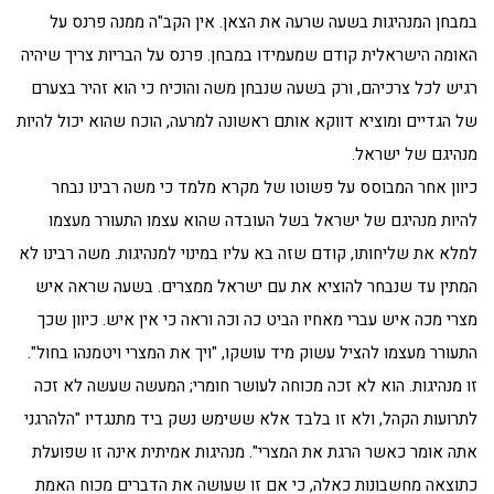
במבחן המנהיגות בשעה שרעה את הצאן. אין הקב"ה ממנה פרנס על
האומה הישראלית קודם שמעמידו במבחן. פרנס על הבריות צריך שיהיה
רגיש לכל צרכיהם, ורק בשעה שנבחן משה והוכיח כי הוא זהיר בצערם
של הגדיים ומוציא דווקא אותם ראשונה למרעה, הוכח שהוא יכול להיות
מנהיגם של ישראל.
כיוון אחר המבוסס על פשוטו של מקרא מלמד כי משה רבינו נבחר
להיות מנהיגם של ישראל בשל העובדה שהוא עצמו התעורר מעצמו
למלא את שליחותו, קודם שזה בא עליו במינוי למנהיגות. משה רבינו לא
המתין עד שנבחר להוציא את עם ישראל ממצרים. בשעה שראה איש
מצרי מכה איש עברי מאחיו הביט כה וכה וראה כי אין איש. כיוון שכך
התעורר מעצמו להציל עשוק מיד עושקו, "ויך את המצרי ויטמנהו בחול".
זו מנהיגות. הוא לא זכה מכוחה לעושר חומרי; המעשה שעשה לא זכה
לתרועות הקהל, ולא זו בלבד אלא ששימש נשק ביד מתנגדיו "הלהרגני
אתה אומר כאשר הרגת את המצרי". מנהיגות אמיתית אינה זו שפועלת
כתוצאה מחשבונות כאלה, כי אם זו שעושה את הדברים מכוח האמת