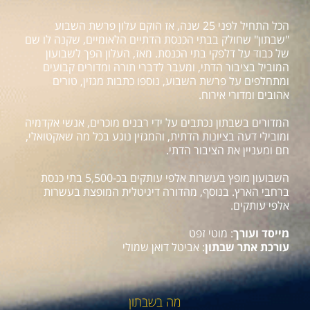
הכל התחיל לפני 25 שנה, אז הוקם עלון פרשת השבוע
"שבתון" שחולק בבתי הכנסת הדתיים הלאומיים, שקנה לו שם
של כבוד על דלפקי בתי הכנסת. מאז, העלון הפך לשבועון
המוביל בציבור הדתי, ומעבר לדברי תורה ומדורים קבועים
ומתחלפים על פרשת השבוע, נוספו כתבות מגזין, טורים
אהובים ומדורי אירוח.
המדורים בשבתון נכתבים על ידי רבנים מוכרים, אנשי אקדמיה
ומובילי דעה בציונות הדתית, והמגזין נוגע בכל מה שאקטואלי,
חם ומעניין את הציבור הדתי.
השבועון מופץ בעשרות אלפי עותקים בכ-5,500 בתי כנסת
ברחבי הארץ. בנוסף, מהדורה דיגיטלית המופצת בעשרות
אלפי עותקים.
מייסד ועורך
: מוטי זפט
עורכת אתר שבתון
: אביטל דואן שמולי
מה בשבתון