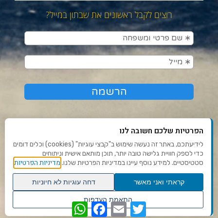
רוצים לקבל ראשונים את שבתון במייל?
הפרטיות שלכם חשובה לנו
לידיעתכם, באתר זה נעשה שימוש ב"קבצי עוגיות" (cookies) וכלים דומים
כדי לספק חוויית גלישה טובה יותר, תוכן מותאם אישית וניתוחים
תנאי שימוש ומדיניות פרטיות
מדיניות הפרטיות
סטטיסטיים. למידע נוסף עיינו במדיניות הפרטיות שלנו.
פנו אלינו
קראתי ואני מאשר
דחה עוגיות לא חיוניות
הצהרת נגישות
גלילה
התאמת העדפות
WhatsApp
Facebook
Email
Twitter
לראש
שנו העדפות פרטיות
Ⓒ 2020 - כל הזכויות שמורות לשבתון
העמוד