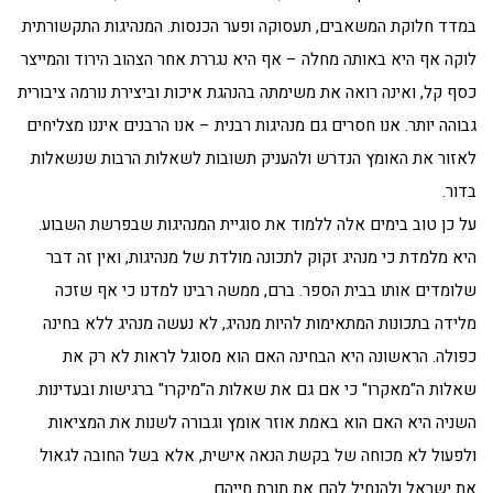
במדד חלוקת המשאבים, תעסוקה ופער הכנסות. המנהיגות התקשורתית
לוקה אף היא באותה מחלה – אף היא נגררת אחר הצהוב הירוד והמייצר
כסף קל, ואינה רואה את משימתה בהנהגת איכות וביצירת נורמה ציבורית
גבוהה יותר. אנו חסרים גם מנהיגות רבנית – אנו הרבנים איננו מצליחים
לאזור את האומץ הנדרש ולהעניק תשובות לשאלות הרבות שנשאלות
בדור.
על כן טוב בימים אלה ללמוד את סוגיית המנהיגות שבפרשת השבוע.
היא מלמדת כי מנהיג זקוק לתכונה מולדת של מנהיגות, ואין זה דבר
שלומדים אותו בבית הספר. ברם, ממשה רבינו למדנו כי אף שזכה
מלידה בתכונות המתאימות להיות מנהיג, לא נעשה מנהיג ללא בחינה
כפולה. הראשונה היא הבחינה האם הוא מסוגל לראות לא רק את
שאלות ה"מאקרו" כי אם גם את שאלות ה"מיקרו" ברגישות ובעדינות.
השניה היא האם הוא באמת אוזר אומץ וגבורה לשנות את המציאות
ולפעול לא מכוחה של בקשת הנאה אישית, אלא בשל החובה לגאול
את ישראל ולהנחיל להם את תורת חייהם.