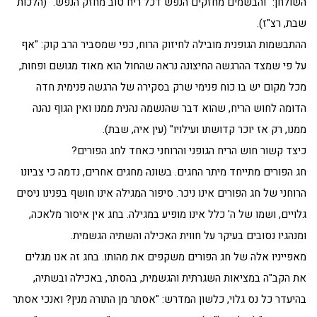
השולחן: "והבשמים מחזקים הנפש דכל ריח טוב מחזק הנפש." (הלכות
שבת, רצ"ז).
ההתבשמות הגופנית מובילה לחיזוק הרוח, כפי שמסביר הרב קוק: "אף
על פי שמצד ההרגשה החיצונה נראה שהחול הוא מאוד מגושם ופחות,
מכל מקום יש בו כוח פנימי שרק בסקירה של הרגשה פנימית חדה
הדומה לחוש הריח, שהוא דבר שהנשמה נהנית ממנו ואין הגוף נהנה
ממנו, רק אז יוכר קדושתו ועילויו" (עין איה, שבת).
כיצד קשור חוש הריח הגופני והרוחני כאחד לחג הפורים?
חג הפורים מתייחד מיתר החגים. בשונה מחגים אחרים, נדמה כי צביונו
הרוחני של חג הפורים אינו ניכר. סיפור המגילה אינו חושף בפנינו ניסים
גלויים, ושמו של ה' כלל אינו מופיע במגילה. בחג אין איסור מלאכה,
ומנהגיו נסובים בעיקר על חווית האכילה והשתיה הגשמית.
מאפייניו אלה של חג הפורים משקפים את מהותו. בחג זה אנו מגלים
את הקב"ה במציאות השגרתית והגשמית, בהסתר, באכילה ובשתיה,
בהיעדר כל נס גלוי, כלשון המדרש: "אסתר מן התורה מנין? ואנכי אסתר