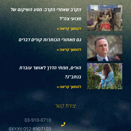
הקרב שאחרי הקרב: מסע השיקום של
פצועי צה"ל
להמשך קריאה »
גם מאחורי הכותרות קורים דברים
להמשך קריאה »
הורים, ממתי הדרך לאושר עוברת
בנתב"ג?
להמשך קריאה »
יצירת קשר
03-910-0710
052-8907103 (מכירות)