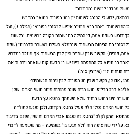
משול מרדכי לבושם "מר דרור".
בהתאם, ידוע כי המנהג לשתות יין בחג הפורים מתואר במדרש
כ"התבשמות": "אמר רבא מיחייב איניש לבסומי בפוריא" (מגילה ז.), ועל
כך דורש השפת אמת, כי המילה התבשמות מקורה בבשמים, ובלשונו:
"לבסומי הם הריחות מבשמים שנתמלא העולם בעשרת הדברות" (שפת
אמת, פורים). הקשר שבין שתיית היין לבין הבשמים אף מוזכר במדרש:
"אמר רב חנינא כל המתפתה ביינו יש בו מדעת קונו שנאמר וירח ה' את
ריח הניחוח וגו'" (עירובין ס"ה.).
מהו , אם כן, הקשר שבין חג הפורים לבין ניחוח הבשמים?
אליבא דרב חרל"פ, חוש הריח שונה מהותית מיתר חושי האדם, שכן
חוש זה הינו החוש היחיד שלא השתתף בחטא עץ הדעת.
כל חושי האדם נטלו חלק פעיל בחטא הקדום, ולכן נפגעו כתולדה
מהחטא והתקלקלו: "בחטא זה נפגמו אברי האדם וחושיו, הפגם בדיבור
בא על ידי שהוסיפה חוה "ולא תגעו בו" בשמיעה – מה ששמעה לדברי