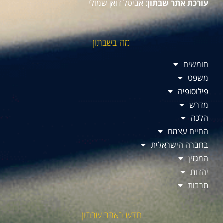
עורכת אתר שבתון
: אביטל דואן שמולי
מה בשבתון
חומשים
משפט
פילוסופיה
מדרש
הלכה
החיים עצמם
בחברה הישראלית
המגזין
יהדות
תרבות
חדש באתר שבתון