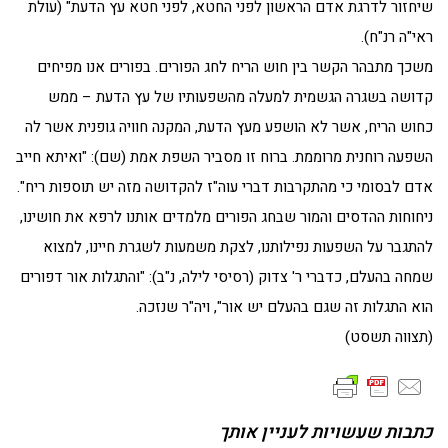
שיחזור לדרגת אדם הראשון לפני החטא, לפני חטא עץ הדעת" (עולת
ראי"ה רנ"ח).
משכך מתבהר הקשר בין חוש הריח לחג הפורים. בפורים אנו מפיחים
קדושה בשגרה הגשמית למעלה מהשפעותיו של עץ הדעת – ממש
כחוש הריח, אשר לא הושפע מעץ הדעת, המקנה חוויה גופנית אשר לה
השפעה רוחנית מרוממת. ברוח זו מסביר השפת אמת (שם): "ואיתא חייב
אדם לבסומי כי מהתקרבות דברי עוה"ז להקדושה מזה יש תוספות ריח".
ניחוחות ההדסים והמור שבחג הפורים מלמדים אותנו לרפא את חושינו,
להתגבר על השפעות נפילותנו, לצקת משמעות לשגרת חיינו, למצוא
שמחה בהעלם, כדברי ר' צדוק (רסיסי לילה, נ"ב): "והתגלות אור דפורים
הוא התגלות זה שגם בהעלם יש אור", ויה"ר שנזכה.
(תצווה תשסט)
כתבות שעשויות לעניין אותך