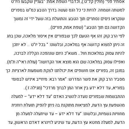
אסתיר פני" (חולין קל"ט:), וכדברי השפת אמת: "בעניין שקבעו היו"ט
למשתה ושמחה. להיות כי כל הנס נעשה בדרך הטבע כמ"ש בספרים
שנקראו ניסים נסתרים תוך הטבע. והתועלת בזה שעל ידי זה נמשך
הקדושה גם תוך הטבע." (שפת אמת, פורים).
לפי הרב קוק זהו אף הטעם לכך שבפורים אין איסור מלאכה, שכן בחג
זה ניתן למצוא קדושה אף במלאכה, ובלשונו: " בכל יו"ט … לא יתכן
להיות עסוק במלאכות חול… משא"כ היום שנהפכה הקללה לברכה,
ואפילו עסוק במלאכה שם הוא מוצא אור הקדושה" (עולת ראי"ה ת"מ).
במובן זה, בפורים אנו חושפים את יכולתנו לצקת משמעות לארציות. כך
מסביר הרב קוק את פשר המדרש: "אמר רבא: מיחייב איניש לבסומי
בפוריא, עד דלא ידע בין ארור המן לברוך מרדכי" (מגילה ז.).
ההתבשמות שבפורים נועדה להשיב האדם "עד דלא ידע" – למעלה
מהשפעת עץ הדעת, למציאות מתוקנת בה ניתן להפיק תועלת רוחנית
מחוויות גשמיות, ובלשונו: "עד דלא ידע – עד שיתעלה למעלה מן
הדעת, למעלה מחטא עץ הדעת, עד שיגיע לזיהרא דאדם הראשון, עד