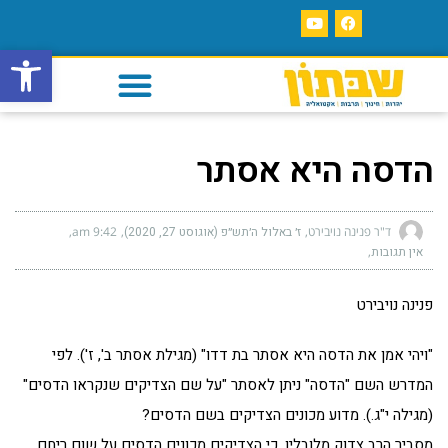
פתח סרגל
הדסה היא אסתר
ד"ר פנינה נויבירט
ז׳ באלול ה׳תש״פ (אוגוסט 27, 2020)
9:42 am
אין תגובות
פנינה נויבירט
"ויהי אמן את הדסה היא אסתר בת דדו" (מגילת אסתר ב', ז'). לפי
המדרש השם "הדסה" ניתן לאסתר "על שם הצדיקים שנקראו הדסים"
(מגילה י"ג.). מדוע מכונים הצדיקים בשם הדסים?
מסביר הרב צדוק מלובלין, כי הצדיקים מכונים הדסים על שום ריחם