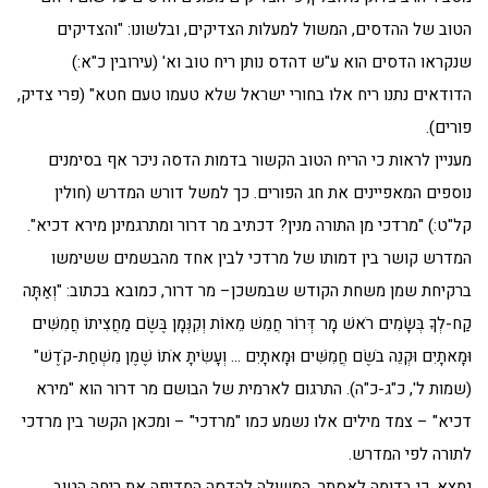
הטוב של ההדסים, המשול למעלות הצדיקים, ובלשונו: "והצדיקים
שנקראו הדסים הוא ע"ש דהדס נותן ריח טוב וא' (עירובין כ"א:)
הדודאים נתנו ריח אלו בחורי ישראל שלא טעמו טעם חטא" (פרי צדיק,
פורים).
מעניין לראות כי הריח הטוב הקשור בדמות הדסה ניכר אף בסימנים
נוספים המאפיינים את חג הפורים. כך למשל דורש המדרש (חולין
קל"ט:) "מרדכי מן התורה מנין? דכתיב מר דרור ומתרגמינן מירא דכיא".
המדרש קושר בין דמותו של מרדכי לבין אחד מהבשמים ששימשו
ברקיחת שמן משחת הקודש שבמשכן– מר דרור, כמובא בכתוב: "וְאַתָּה
קַח-לְךָ בְּשָׂמִים רֹאשׁ מָר דְּרוֹר חֲמֵשׁ מֵאוֹת וְקִנְּמָן בֶּשֶׂם מַחֲצִיתוֹ חֲמִשִּׁים
וּמָאתָיִם וּקְנֵה בֹשֶׂם חֲמִשִּׁים וּמָאתָיִם … וְעָשִׂיתָ אֹתוֹ שֶׁמֶן מִשְׁחַת-קֹדֶשׁ"
(שמות ל', כ"ג-כ"ה). התרגום לארמית של הבושם מר דרור הוא "מירא
דכיא" – צמד מילים אלו נשמע כמו "מרדכי" – ומכאן הקשר בין מרדכי
לתורה לפי המדרש.
נמצא, כי בדומה לאסתר, המשולה להדסה המדיפה את ריחה הטוב,