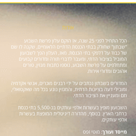
אודות
הכל התחיל לפני 25 שנה, אז הוקם עלון פרשת השבוע
"שבתון" שחולק בבתי הכנסת הדתיים הלאומיים, שקנה לו שם
של כבוד על דלפקי בתי הכנסת. מאז, העלון הפך לשבועון
המוביל בציבור הדתי, ומעבר לדברי תורה ומדורים קבועים
ומתחלפים על פרשת השבוע, נוספו כתבות מגזין, טורים
אהובים ומדורי אירוח.
המדורים בשבתון נכתבים על ידי רבנים מוכרים, אנשי אקדמיה
ומובילי דעה בציונות הדתית, והמגזין נוגע בכל מה שאקטואלי,
חם ומעניין את הציבור הדתי.
השבועון מופץ בעשרות אלפי עותקים בכ-5,500 בתי כנסת
ברחבי הארץ. בנוסף, מהדורה דיגיטלית המופצת בעשרות
אלפי עותקים.
מייסד ועורך
: מוטי זפט