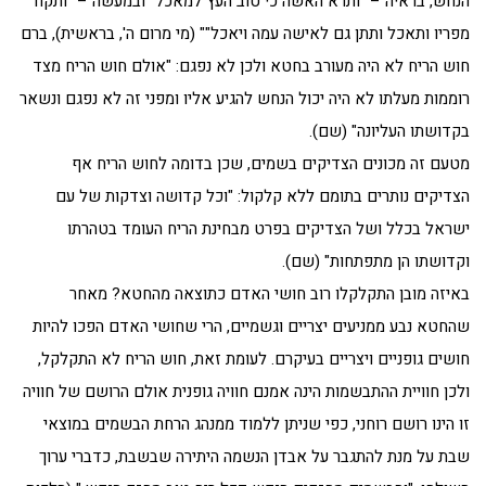
הנחש, בראיה – "ותרא האשה כי טוב העץ למאכל" ובמעשה – "ותקח
מפריו ותאכל ותתן גם לאישה עמה ויאכל"" (מי מרום ה', בראשית), ברם
חוש הריח לא היה מעורב בחטא ולכן לא נפגם: "אולם חוש הריח מצד
רוממות מעלתו לא היה יכול הנחש להגיע אליו ומפני זה לא נפגם ונשאר
בקדושתו העליונה" (שם).
מטעם זה מכונים הצדיקים בשמים, שכן בדומה לחוש הריח אף
הצדיקים נותרים בתומם ללא קלקול: "וכל קדושה וצדקות של עם
ישראל בכלל ושל הצדיקים בפרט מבחינת הריח העומד בטהרתו
וקדושתו הן מתפתחות" (שם).
באיזה מובן התקלקלו רוב חושי האדם כתוצאה מהחטא? מאחר
שהחטא נבע ממניעים יצריים וגשמיים, הרי שחושי האדם הפכו להיות
חושים גופניים ויצריים בעיקרם. לעומת זאת, חוש הריח לא התקלקל,
ולכן חוויית ההתבשמות הינה אמנם חוויה גופנית אולם הרושם של חוויה
זו הינו רושם רוחני, כפי שניתן ללמוד ממנהג הרחת הבשמים במוצאי
שבת על מנת להתגבר על אבדן הנשמה היתירה שבשבת, כדברי ערוך