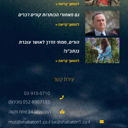
להמשך קריאה »
גם מאחורי הכותרות קורים דברים
להמשך קריאה »
הורים, ממתי הדרך לאושר עוברת
בנתב"ג?
להמשך קריאה »
יצירת קשר
03-910-0710
052-8907103 (מכירות)
moti@shabaton1.co.il liat@shabaton1.co.il