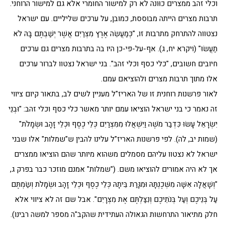
וכלי זהב ממצרים כוּונה לא רק למישור החומרי אלא גם למישור הרוחני.
תרבות מצרים הייתה מבוססת, כמובן, על ערכים שליליים. עם ישראל
נצטווה להתרחק מתרבות זו, "כְּמַעֲשֵׂה אֶרֶץ מִצְרַיִם אֲשֶׁר יְשַׁבְתֶּם בָּהּ לֹא
תַעֲשׂוּ" (ויקרא יח, ג). אף-על-פי-כן היו בה בתרבות מצרים גם ערכים
חיובים חשובים, "כלי כסף וכלי זהב". בני ישראל נצטוו לברור ערכים
אלו מתוך תרבות מצרים ולהוציאם עמם.
לאור פרשנות רוחנית זו של האריז"ל מעניין לשים לב, בתאור קיום ציווי
זה נאמר כי בני ישראל הוציאו עמם יותר מאשר כלי כסף וכלי זהב: "וּבְנֵי
יִשְׂרָאֵל עָשׂוּ כִּדְבַר מֹשֶׁה וַיִּשְׁאֲלוּ מִמִּצְרַיִם כְּלֵי כֶסֶף וּכְלֵי זָהָב וּשְׂמָלֹת"
(שמות יב, לה). לפי פרשנות האריז"ל עלינו להבין ש"שמלות" אלו שבני
ישראל לא נצטוו עליהם מסמלים משהוא מיותר שהם הוציאו ממצרים
אך לא היה אמורים להוציאו משם. ("שמלות" אמנם מוזכר כבר בפרק ג,
"וְשָׁאֲלָה אִשָּׁה מִשְּׁכֶנְתָּהּ וּמִגָּרַת בֵּיתָהּ כְּלֵי כֶסֶף וּכְלֵי זָהָב וּשְׂמָלֹת וְשַׂמְתֶּם
עַל בְּנֵיכֶם וְעַל בְּנֹתֵיכֶם וְנִצַּלְתֶּם אֶת מִצְרָיִם". אבל שם זה לא ציווי אלא
חלק מתיאור התרחשות הגאולה העתידית שהקב"ה מספר למשה רבינו).