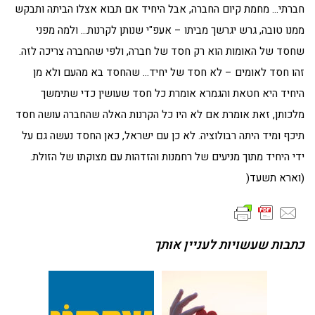
חברתי… מחמת קיום החברה, אבל היחיד אם תבוא אצלו הביתה ותבקש
ממנו טובה, גרש יגרשך מביתו – אעפ"י שנותן לקרנות… ולמה מפני
שחסד של האומות הוא רק חסד של חברה, ולפי שהחברה צריכה לזה.
זהו חסד לאומים – לא חסד של יחיד… שהחסד בא מהעם ולא מן
היחיד היא חטאת והגמרא אומרת כל חסד שעושין כדי שתימשך
מלכותן, זאת אומרת אם לא היו כל הקרנות האלה שהחברה עושה חסד
תיכף ומיד היתה רבולוציה. לא כן עם ישראל, כאן החסד נעשה גם על
ידי היחיד מתוך מניעים של רחמנות והזדהות עם מצוקתו של הזולת.
(וארא תשעד(
כתבות שעשויות לעניין אותך