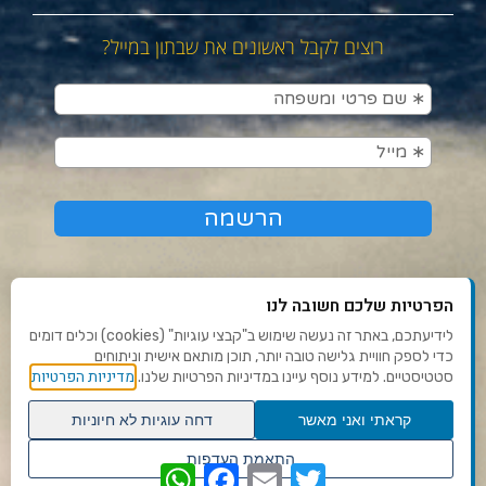
רוצים לקבל ראשונים את שבתון במייל?
הפרטיות שלכם חשובה לנו
לידיעתכם, באתר זה נעשה שימוש ב"קבצי עוגיות" (cookies) וכלים דומים
כדי לספק חוויית גלישה טובה יותר, תוכן מותאם אישית וניתוחים
תנאי שימוש ומדיניות פרטיות
מדיניות הפרטיות
סטטיסטיים. למידע נוסף עיינו במדיניות הפרטיות שלנו.
פנו אלינו
קראתי ואני מאשר
דחה עוגיות לא חיוניות
הצהרת נגישות
גלילה
התאמת העדפות
WhatsApp
Facebook
Email
Twitter
לראש
שנו העדפות פרטיות
Ⓒ 2020 - כל הזכויות שמורות לשבתון