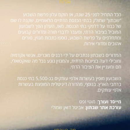
אודות
הכל התחיל לפני 25 שנה, אז הוקם עלון פרשת השבוע
"שבתון" שחולק בבתי הכנסת הדתיים הלאומיים, שקנה לו שם
של כבוד על דלפקי בתי הכנסת. מאז, העלון הפך לשבועון
המוביל בציבור הדתי, ומעבר לדברי תורה ומדורים קבועים
ומתחלפים על פרשת השבוע, נוספו כתבות מגזין, טורים
אהובים ומדורי אירוח.
המדורים בשבתון נכתבים על ידי רבנים מוכרים, אנשי אקדמיה
ומובילי דעה בציונות הדתית, והמגזין נוגע בכל מה שאקטואלי,
חם ומעניין את הציבור הדתי.
השבועון מופץ בעשרות אלפי עותקים בכ-5,500 בתי כנסת
ברחבי הארץ. בנוסף, מהדורה דיגיטלית המופצת בעשרות
אלפי עותקים.
מייסד ועורך
: מוטי זפט
עורכת אתר שבתון
: אביטל דואן שמולי