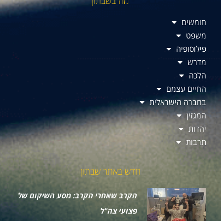
מה בשבתון
חומשים
משפט
פילוסופיה
מדרש
הלכה
החיים עצמם
בחברה הישראלית
המגזין
יהדות
תרבות
חדש באתר שבתון
הקרב שאחרי הקרב: מסע השיקום של
פצועי צה"ל