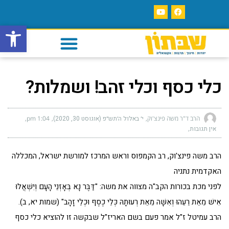
פתח סרגל
כלי כסף וכלי זהב! ושמלות?
הרב ד"ר משה פינצ'וק
י׳ באלול ה׳תש״פ (אוגוסט 30, 2020)
1:04 pm
אין תגובות
הרב משה פינצ'וק, רב הקמפוס וראש המרכז למורשת ישראל, המכללה
האקדמית נתניה
לפני מכת בכורות הקב"ה מצווה את משה: "דַּבֶּר נָא בְּאָזְנֵי הָעָם וְיִשְׁאֲלוּ
אִישׁ מֵאֵת רֵעֵהוּ וְאִשָּׁה מֵאֵת רְעוּתָהּ כְּלֵי כֶסֶף וּכְלֵי זָהָב" (שמות יא, ב).
הרב עמיטל ז"ל אמר פעם בשם האריז"ל שבקשה זו להוציא כלי כסף