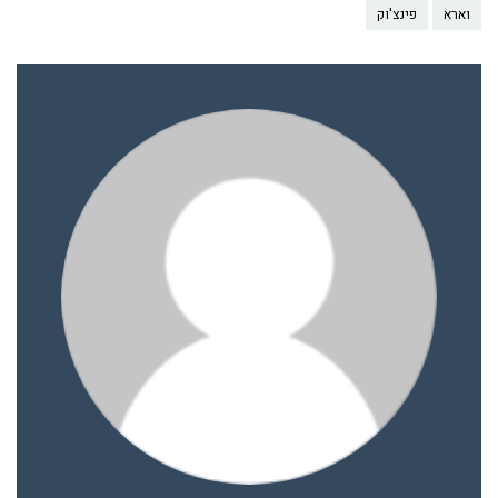
וארא
פינצ'וק