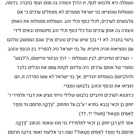
השמלה היא מלבוש לגוף, זו הדרך והצורה בה מוצג הגוף בחברה. בדומה,
השמלות שהוציאו בני ישראל ממצרים לא מסמלים ערכים כי אם
מלבושים לערכים, לכלי כסף וכלי זהב. השמלות מסמלות את האופן
והצורה בה אותן ערכים של כלי כסף וכלי זהב מיושמים ובאים לידי
ביטוי בחברה. לא די בכך שיש ערכים טובים צריך שגם הממשק שלהם
עם המציאות תהיה חיובית. על בני ישראל היה להפריד בין הכסף והזהב
– הערכים החיוביים, לבין השמלות – דרך הביטוי והיישום, ה"לבוש"
המצרי של אותם ערכים. היה עליהם לקחת עמם את הכלים בלבד
ולהלבישם בשמלות יהודיים. אך בני ישראל לא עשו הפרדה זו, הם
הוציאו את הכסף והזהב בלבושו המצרי.
כדוגמא לערכים חיוביים בלבוש שלילי הייתי מציע את דברי תלמידי ר'
יוחנן בן זכאי (בבא בתרא י ע"ב) על הפסוק: "צְדָקָה תְרוֹמֵם גּוֹי וְחֶסֶד
לְאֻמִּים חַטָּאת" (משלי יד, לד):
אמר להן רבן יוחנן בן זכאי לתלמידיו בני מהו שאמר הכתוב "צְדָקָה
תְרוֹמֵם גּוֹי וְחֶסֶד לְאֻמִּים חַטָּאת"? נענה רבי אליעזר ואמר צדקה תרומם