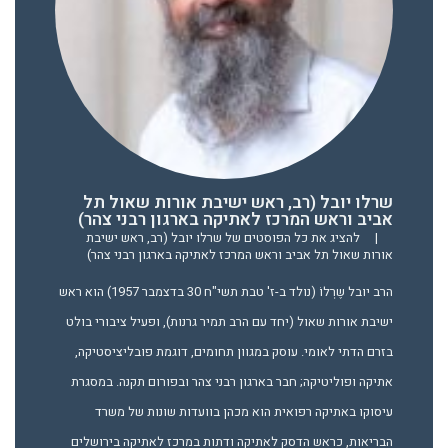
שרלו יובל (רב, ראש ישיבת אורות שאול תל
אביב וראש המרכז לאתיקה בארגון רבני צהר)
|
להציג את כל הפוסטים של שרלו יובל (רב, ראש ישיבת
אורות שאול תל אביב וראש המרכז לאתיקה בארגון רבני צהר)
הרב יובל שֶרְלוֹ (נולד ב-ז' טבת תשי"ח 30 בדצמבר 1957) הוא ראש
ישיבת אורות שאול (יחד עם הרב תמיר גרנות), ופעיל ציבורי בולט
בזרם הדתי לאומי. עוסק במגוון תחומים, דוגמת פובליציסטיקה,
אתיקה ופוליטיקה; חבר בארגון רבני צהר ובפורום תקנה. במסגרת
עיסוקו באתיקה רפואית הוא מכהן בוועדות שונות של משרד
הבריאות, כראש הדסק לאתיקה ודתות במרכז לאתיקה בירושלים