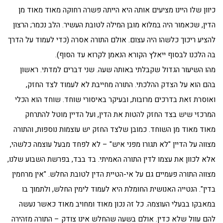
כיוון שלו היינו מציעים אותה היא הייתה פשרה רחוקה מאוד מאוד מן
הדין, שכאמור היה במלוא מובן המילה לטובת העשיר. הלב נכמר; הרצון
להציע ריכוך כלשהו היה עצום. אולם התורה אסרה (כדי לעמוד על הדרך
בה הלכנו לבסוף ייאלץ הקורא הנאמן לקרוא עד הסוף).
מהו השיעור הגדול שקבלתי באותה שעה. שני דברים למדתי. ראשון
בהם הוא על הצדק ההלכתי. התורה מחייבת לא לעמוד לצד החזק,
ואוסרת זאת בדרכים מרובות, ובעיקר באיסורי שוחד. שוחד הוא הכלי
המרכזי שיש בצד החזק להטות את הדין, ועל הדיין מוטל להתרחק
מאוד מאוד מן השוחד. כמובן שלצד החזק יש עוצמות נוספות, והתורה
מצווה על הדיין "לא תגורו מפני איש" – לא לפחד מבעל עוצמה כלשהי,
אלא לכוון את עצמו לדין התורה האמיתי. בד בבד, בפרשת השבוע שלנו,
מצווה התורה פעמיים גם על אי-הטיית הדין לטובת החלש. "אין מרחמין
בדין". הנטייה האנושית החומלת היא לעמוד לימין החלש, ולתמוך בו
במאבקו בבעלי העוצמה. כל זה נכון מאוד ומחויב מאוד כאשר נעשה
להם עוול שלא כדין. אולם בשעה שהחלש אינו צודק – התורה מזהירה