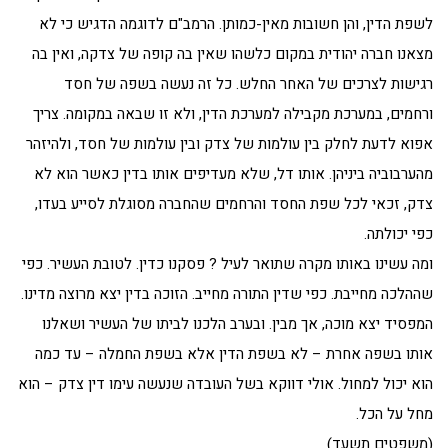
לשפת הדין, והן חשובות מאין-כמותן. הרמב"ם לדוגמה הדגיש כי לא
מצאנו חברה יהודית במקום כלשהו שאין בה קופה של צדקה, ואין בה
רגישות לצרכים של האחר החלש. כל זה נעשה בשפה של חסד
ורחמים, במערכת מקבילה למערכת הדין, ולא זו שבאה במקומה. צריך
אפוא לדעת לחלק בין עולמות של צדק ובין עולמות של חסד, ולהיזהר
מהערבוביה ביניהן. אותו דל, שלא מעדיפים אותו בדין כאשר הוא לא
צדק, זכאי לכל שפת החסד והרחמים שהחברה מסוגלת לסייע בעדו,
כפי יכולתה.
ומה עשינו באותו מקרה שתואר לעיל ? פסקנו כדין. לטובת העשיר. כפי
שההלכה מחייבת. כפי שדין התורה מחייב. הזוכה בדין יצא מרוצה מדינו.
המפסיד יצא מוכה, אך מבין. ובערב הלכנו לביתו של העשיר ושאלנו
אותו בשפה אחרת – לא בשפת הדין אלא בשפת החמלה – עד כמה
הוא יכול למחול. אולי דווקא בשל העובדה שנעשה עימו דין צדק – הוא
מחל על הכל.
(משפטים תשעד)