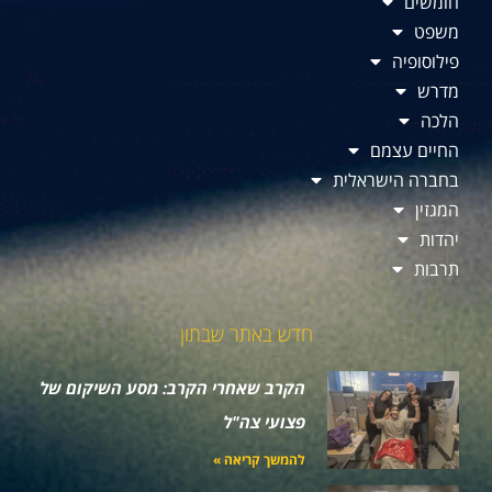
חומשים
משפט
פילוסופיה
מדרש
הלכה
החיים עצמם
בחברה הישראלית
המגזין
יהדות
תרבות
חדש באתר שבתון
הקרב שאחרי הקרב: מסע השיקום של
פצועי צה"ל
להמשך קריאה »