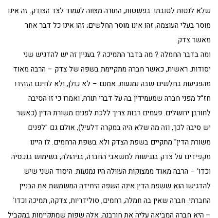
שלא לנטות לטובתו. בפשטות, התורה מצווה לעמוד לצד הצודק. זה אינו
מוסר בעלי העוצמה; זהו אינו מוסר החלשים; זהו אינו כל דבר אחר
מאשר צדק.
ומה בדבר החמלה ? מה בדבר התמיכה ? בעניין זה יש להדגיש שני
יסודות. ראשית, כאשר חברה מתקיימת בשפה של צדק – הרבה מאוד
מהפגיעות בחלשים שבה נמנעות. אמנם – לא כולן, ולא לחינם הזהירו
חז"ל מפני חברה שמעמידין בה על דברי תורה, ואמרו כי זו הסיבה
לחורבן ירושלים. פעמים רבות צריך ללכת לפנים משורת הדין (כאשר
יש סיבה לכך, וזה מה שלא היה במקרה דלעיל), אולם גם "לפנים
משורת הדין" מתקיים בשפת הצדק ולא בשפת הרחמים. לו היינו
מקפידים על צדק בנגישות למשאבי החברה, בניהולה, בשימוש בנכסיה
וכדו' – הרבה מאוד ממצוקות העוולה היו נמנעות. היסוד השני שיש
להדגישו הוא ששפת הדין אינה השפה היחידה המשמשת את הבניין
החברתי. חברה שאין בה חמלה, רחמים, סולידריות, צדקה, תמיכה וכדו'
– היא חברה המביאה עליה את חורבנה. אלה שפות שמתקיימות במקביל