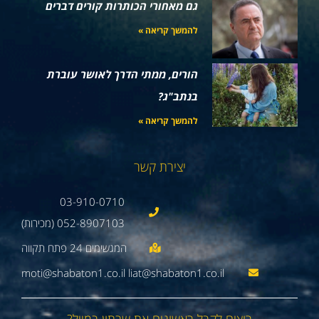
גם מאחורי הכותרות קורים דברים
להמשך קריאה »
הורים, ממתי הדרך לאושר עוברת
בנתב"ג?
להמשך קריאה »
יצירת קשר
03-910-0710
052-8907103 (מכירות)
moti@shabaton1.co.il liat@shabaton1.co.il