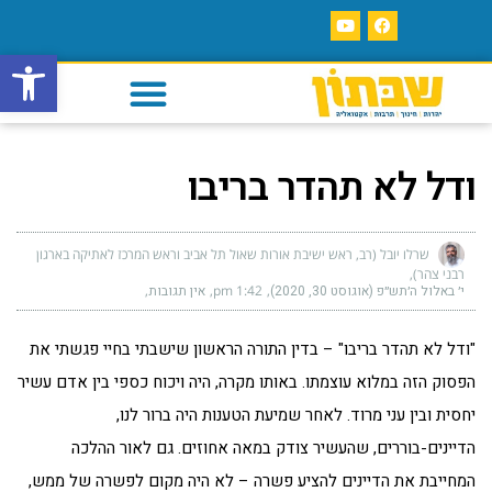
פתח סרגל
ודל לא תהדר בריבו
שרלו יובל (רב, ראש ישיבת אורות שאול תל אביב וראש המרכז לאתיקה בארגון
רבני צהר)
י׳ באלול ה׳תש״פ (אוגוסט 30, 2020)
1:42 pm
אין תגובות
"ודל לא תהדר בריבו" – בדין התורה הראשון שישבתי בחיי פגשתי את
הפסוק הזה במלוא עוצמתו. באותו מקרה, היה ויכוח כספי בין אדם עשיר
יחסית ובין עני מרוד. לאחר שמיעת הטענות היה ברור לנו,
הדיינים-בוררים, שהעשיר צודק במאה אחוזים. גם לאור ההלכה
המחייבת את הדיינים להציע פשרה – לא היה מקום לפשרה של ממש,