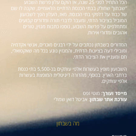
הכל התחיל לפני 25 שנה, אז הוקם עלון פרשת השבוע
"שבתון" שחולק בבתי הכנסת הדתיים הלאומיים, שקנה לו שם
של כבוד על דלפקי בתי הכנסת. מאז, העלון הפך לשבועון
המוביל בציבור הדתי, ומעבר לדברי תורה ומדורים קבועים
ומתחלפים על פרשת השבוע, נוספו כתבות מגזין, טורים
אהובים ומדורי אירוח.
המדורים בשבתון נכתבים על ידי רבנים מוכרים, אנשי אקדמיה
ומובילי דעה בציונות הדתית, והמגזין נוגע בכל מה שאקטואלי,
חם ומעניין את הציבור הדתי.
השבועון מופץ בעשרות אלפי עותקים בכ-5,500 בתי כנסת
ברחבי הארץ. בנוסף, מהדורה דיגיטלית המופצת בעשרות
אלפי עותקים.
מייסד ועורך
: מוטי זפט
עורכת אתר שבתון
: אביטל דואן שמולי
מה בשבתון