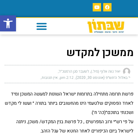
פתח סרגל
ממשכן למקדש
יאיר נווה אלוף (מיל.), לשעבר סגן הרמטכ"ל
י׳ באלול ה׳תש״פ (אוגוסט 30, 2020)
2:12 pm
אין תגובות
פרשת תרומה מתחילה בתרומות ישראל השונות למעשה המשכן ומיד
לאחד הפסוקים שלטעמי הינו מהחשובים ביותר בתורה ״ ועשו לי מקדש
ושכנתי בתוכם״(כה׳ ח׳).
על פי רש״י ורוב המפרשים , כל פרשת בנין המקדש/ משכן, ניתנה
לישראל ביום הכיפורים לאחר החטא של עגל הזהב.