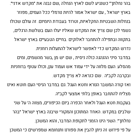
בהר נחלתך״ כשנגיע לשם לארץ הנחלה ,שם נבנה את ״מקדש אדני״.
בארץ ישראל , עם ישראל אמור להיות נורמלי ככל העמים, מפוזר
בנחלות השבטיות החקלאיות, וטרוד בעבודת היומיום. זה עולם שכולו
גשמי לכן שם צריך את המקדש שאליו יעלו העם בשלשת הרגלים,
בתקווה ובתפילה להתחבר לאלוקים .בחיים הטבעיים בארץ ישראל
נדרש המקדש כדי לאפשר לישראל להתעלות רוחנית.
במדבר סיני ההנהגה כולה ניסית , שם יש מן ,בשר מהשמים, ומים
מהסלע. העם מלווה על ידי עמוד אש ועמוד ענן, וכולו עטוף ברוחניות
ובקרבה לקב״ה . שם כנראה לא צריך מקדש.
ואז קורה המשבר הנורא וחטא העגל. גם במדבר הניסי העם חוטא ואינו
מצליח להתחבר באופן בלתי אמצעי לקב״ה.
בעקבות חטא העגל ולאחר הכפרה ביום הכיפורים, מצווה ה׳ על שני
שלבים במקדש. האחד המתוכנן והמקורי שיבנה בארץ ישראל ״בהר
נחלתך״. השני הינו הזמני לתקופת המדבר, והוא המשכן.
על פי פירוש זה ניתן להבין את ספורנו ותנחומא שמפרשים כי המשכן