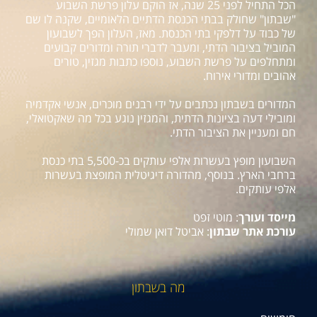
הכל התחיל לפני 25 שנה, אז הוקם עלון פרשת השבוע
"שבתון" שחולק בבתי הכנסת הדתיים הלאומיים, שקנה לו שם
של כבוד על דלפקי בתי הכנסת. מאז, העלון הפך לשבועון
המוביל בציבור הדתי, ומעבר לדברי תורה ומדורים קבועים
ומתחלפים על פרשת השבוע, נוספו כתבות מגזין, טורים
אהובים ומדורי אירוח.
המדורים בשבתון נכתבים על ידי רבנים מוכרים, אנשי אקדמיה
ומובילי דעה בציונות הדתית, והמגזין נוגע בכל מה שאקטואלי,
חם ומעניין את הציבור הדתי.
השבועון מופץ בעשרות אלפי עותקים בכ-5,500 בתי כנסת
ברחבי הארץ. בנוסף, מהדורה דיגיטלית המופצת בעשרות
אלפי עותקים.
מייסד ועורך
: מוטי זפט
עורכת אתר שבתון
: אביטל דואן שמולי
מה בשבתון