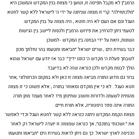
הרמב״ן לא מקבל תפיסה זו, וטוען כי מצוות בנין המקדש והמשכן היא
״מלכתחילה״. קרי זו מצווה שניתנה על ידי ה׳ לישראל ללא קשר לחטא
העגל וגם אם העם לא היה חוטא , היה מצווה על בנין המקדש.
לטעמי ניתן להרחיב את פירוש הרמב״ן ולנסות ליישב בין הגישות
השונות, וזאת על ידי הבחנה בין המקדש -למשכן.
כבר בשירת הים , שרים ישראל ״תביאמו ותטעמו בהר נחלתך מכון
לשבתך פעלת ה׳ מקדש ה׳ כוננו ידיך״. כבר אז יודע עם ישראל שהוא
הולך לבנות מקדש ולכן כנראה שזה לא בדיעבד.
ברור גם מדוע התורה מביאה מצווה זו כאן ולא במקום הכרונולוגי ,אחר
חטא העגל . לא כי אין מוקדם ומאוחר בתורה , אלא פשוט כי זו מצווה
מהותית לשעתה ולדורות וחשוב שתינתן מיד לאחר מעמד מתן תורה.
התורה אינה ספר היסטוריה, אלא תורת חיים.
מצוות הקמת המקדש ניתנה כנראה ללא קשר לחטא העגל וכדי לאפשר
את ״ ושכנתי בתוכם״, אך כנראה שמצווה זו יועדה לישראל רק לאחר
הכניסה לארץ ישראל. כך גם ניתן לראות בשירת הים ״תביאמו ותטעמו