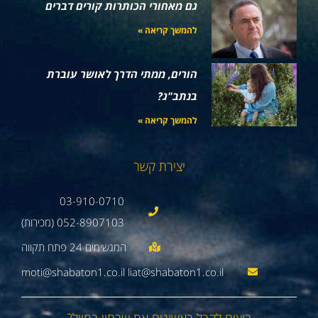
גם מאחורי הכותרות קורים דברים
להמשך קריאה »
הורים, ממתי הדרך לאושר עוברת
בנתב"ג?
להמשך קריאה »
יצירת קשר
03-910-0710
052-8907103 (מכירות)
moti@shabaton1.co.il liat@shabaton1.co.il