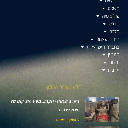
חומשים
משפט
פילוסופיה
מדרש
הלכה
החיים עצמם
בחברה הישראלית
המגזין
יהדות
תרבות
חדש באתר שבתון
הקרב שאחרי הקרב: מסע השיקום של
פצועי צה"ל
להמשך קריאה »