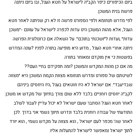
ביום הכיפורים כיפר הקב״ה לישראל על חטא העגל, ובו ביום ניתנה
פרשת בנית המשכן.
לפי מדרש תנחומא ולפי הספורנו פרשה זו לא רק שניתנה לאחר חטא
העגל, אלא מהות המשכן הינו עדות לכפרה לישראל על עוונם -״משכן
עדות״ ,ועדות ל״ושכנתי בתוכם״. על השאלה אם כרונולוגית הפרשה
ניתנה אחרי חטא העגל , מדוע היא מופיעה בתורה לפניו ?עונה המדרש
בפשטות כי אין מוקדם ומאוחר בתורה.
מה אם כן מהות המקדש והמשכן ?ומה תפקידם בחיי העם??
לשיטתם של ספורנו ומדרש תנחומא מצוות הקמת המשכן היא ״מצווה
שבדיעבד״. אם ישראל לא היו חוטאים בעגל ,היו היחסים ביניהם
לקב״ה יחסים רוחניים בלבד ללא שום צורך בתיווך של מקדש או משכן.
לאחר חטא העגל הסתבר שעם ישראל לא יכול עדיין לעבור לשלב
התודעתי של עבודה רוחנית בלבד ונדרש תיווך גשמי אני בדרך .לכן
לאחר שה׳ מכפר לעם ישראל , הוא מצווה על מקדש גשמי , הוא יורד
לתוך ישראל ומאפשר לישראל להתעלות אליו.