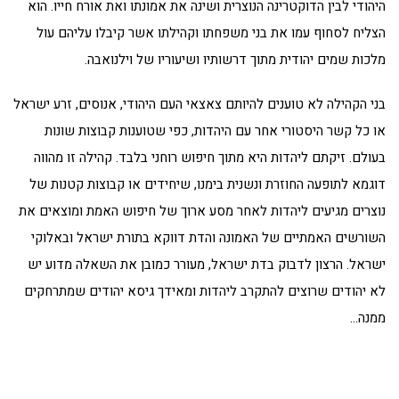
היהודי לבין הדוקטרינה הנוצרית ושינה את אמונתו ואת אורח חייו. הוא
הצליח לסחוף עמו את בני משפחתו וקהילתו אשר קיבלו עליהם עול
מלכות שמים יהודית מתוך דרשותיו ושיעוריו של וילנואבה.
בני הקהילה לא טוענים להיותם צאצאי העם היהודי, אנוסים, זרע ישראל
או כל קשר היסטורי אחר עם היהדות, כפי שטוענות קבוצות שונות
בעולם. זיקתם ליהדות היא מתוך חיפוש רוחני בלבד. קהילה זו מהווה
דוגמא לתופעה החוזרת ונשנית בימנו, שיחידים או קבוצות קטנות של
נוצרים מגיעים ליהדות לאחר מסע ארוך של חיפוש האמת ומוצאים את
השורשים האמתיים של האמונה והדת דווקא בתורת ישראל ובאלוקי
ישראל. הרצון לדבוק בדת ישראל, מעורר כמובן את השאלה מדוע יש
לא יהודים שרוצים להתקרב ליהדות ומאידך גיסא יהודים שמתרחקים
ממנה…