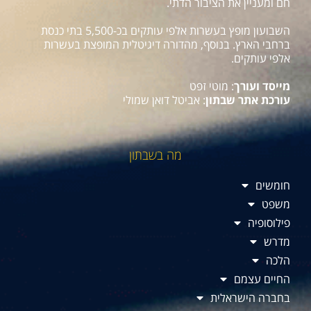
חם ומעניין את הציבור הדתי.
השבועון מופץ בעשרות אלפי עותקים בכ-5,500 בתי כנסת
ברחבי הארץ. בנוסף, מהדורה דיגיטלית המופצת בעשרות
אלפי עותקים.
מייסד ועורך
: מוטי זפט
עורכת אתר שבתון
: אביטל דואן שמולי
מה בשבתון
חומשים
משפט
פילוסופיה
מדרש
הלכה
החיים עצמם
בחברה הישראלית