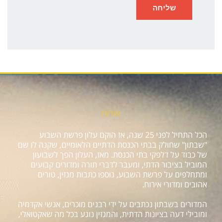
אודות
הכל התחיל לפני 25 שנה, אז הוקם עלון פרשת השבוע
"שבתון" שחולק בבתי הכנסת הדתיים הלאומיים, שקנה לו שם
של כבוד על דלפקי בתי הכנסת. מאז, העלון הפך לשבועון
המוביל בציבור הדתי, ומעבר לדברי תורה ומדורים קבועים
ומתחלפים על פרשת השבוע, נוספו כתבות מגזין, טורים
אהובים ומדורי אירוח.
המדורים בשבתון נכתבים על ידי רבנים מוכרים, אנשי אקדמיה
ומובילי דעה בציונות הדתית, והמגזין נוגע בכל מה שאקטואלי,