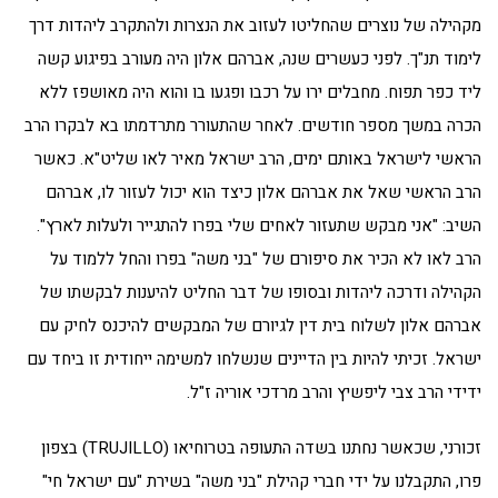
מקהילה של נוצרים שהחליטו לעזוב את הנצרות ולהתקרב ליהדות דרך
לימוד תנ"ך. לפני כעשרים שנה, אברהם אלון היה מעורב בפיגוע קשה
ליד כפר תפוח. מחבלים ירו על רכבו ופגעו בו והוא היה מאושפז ללא
הכרה במשך מספר חודשים. לאחר שהתעורר מתרדמתו בא לבקרו הרב
הראשי לישראל באותם ימים, הרב ישראל מאיר לאו שליט"א. כאשר
הרב הראשי שאל את אברהם אלון כיצד הוא יכול לעזור לו, אברהם
השיב: "אני מבקש שתעזור לאחים שלי בפרו להתגייר ולעלות לארץ".
הרב לאו לא הכיר את סיפורם של "בני משה" בפרו והחל ללמוד על
הקהילה ודרכה ליהדות ובסופו של דבר החליט להיענות לבקשתו של
אברהם אלון לשלוח בית דין לגיורם של המבקשים להיכנס לחיק עם
ישראל. זכיתי להיות בין הדיינים שנשלחו למשימה ייחודית זו ביחד עם
ידידי הרב צבי ליפשיץ והרב מרדכי אוריה ז"ל.
זכורני, שכאשר נחתנו בשדה התעופה בטרוחיאו (TRUJILLO) בצפון
פרו, התקבלנו על ידי חברי קהילת "בני משה" בשירת "עם ישראל חי"