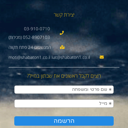
יצירת קשר
03-910-0710
052-8907103 (מכירות)
moti@shabaton1.co.il liat@shabaton1.co.il
רוצים לקבל ראשונים את שבתון במייל?