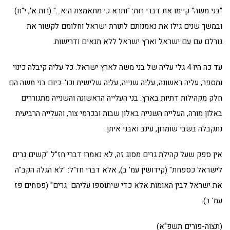
"בני משה" קיימו את דברי רות: "ותרא כי מתאמצת היא…" (רות א', י"ח)
ובמשך שנים גילו את נאמנותם לתורת ישראל וחלומם לקשור את
גורלם עם עם ישראל וארץ ישראל ללא תנאים ודרישות.
עד כה היו 4 גלי עליה של בני משה לארץ ישראל. כל עליה קיבלה כינוי
ומספר, עליה ראשונה, עליה שנייה, עליה שלישית וכו'. כיום בני משה הם
חלק מקהילות דתיות בארץ. בני העלייה הראשונה והשנייה מתגוררים
באלון מורה, העלייה השנייה באלון שבות ובכרמי צור, והעלייה הרביעית
נתקבלה בשבי שומרון, עינב ואבני איתן.
אין ספק שעל קהילת גרים מסוג זה, לא נאמרו דברי חז"ל "קשים גרים
לישראל כספחת" (קידושין עמ' ב), אלא דברי חז"ל: "לא הגלה הקב"ה
את ישראל לבין האומות אלא כדי שיתוספו עליהם גרים" (פסחים פז
עמ' ב).
(תצוה-פורים תשפ"א)