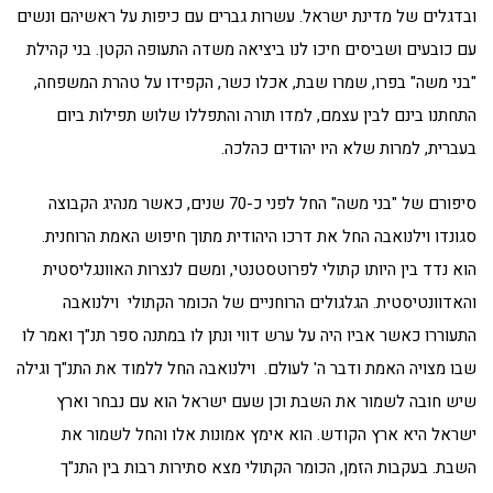
ובדגלים של מדינת ישראל. עשרות גברים עם כיפות על ראשיהם ונשים
עם כובעים ושביסים חיכו לנו ביציאה משדה התעופה הקטן. בני קהילת
"בני משה" בפרו, שמרו שבת, אכלו כשר, הקפידו על טהרת המשפחה,
התחתנו בינם לבין עצמם, למדו תורה והתפללו שלוש תפילות ביום
בעברית, למרות שלא היו יהודים כהלכה.
סיפורם של "בני משה" החל לפני כ-70 שנים, כאשר מנהיג הקבוצה
סגונדו וילנואבה החל את דרכו היהודית מתוך חיפוש האמת הרוחנית.
הוא נדד בין היותו קתולי לפרוטסטנטי, ומשם לנצרות האוונגליסטית
והאדוונטיסטית. הגלגולים הרוחניים של הכומר הקתולי וילנואבה
התעוררו כאשר אביו היה על ערש דווי ונתן לו במתנה ספר תנ"ך ואמר לו
שבו מצויה האמת ודבר ה' לעולם. וילנואבה החל ללמוד את התנ"ך וגילה
שיש חובה לשמור את השבת וכן שעם ישראל הוא עם נבחר וארץ
ישראל היא ארץ הקודש. הוא אימץ אמונות אלו והחל לשמור את
השבת. בעקבות הזמן, הכומר הקתולי מצא סתירות רבות בין התנ"ך