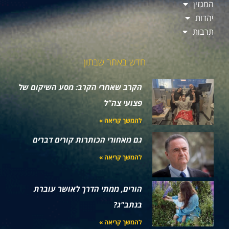
המגזין
יהדות
תרבות
חדש באתר שבתון
הקרב שאחרי הקרב: מסע השיקום של
פצועי צה"ל
להמשך קריאה »
גם מאחורי הכותרות קורים דברים
להמשך קריאה »
הורים, ממתי הדרך לאושר עוברת
בנתב"ג?
להמשך קריאה »