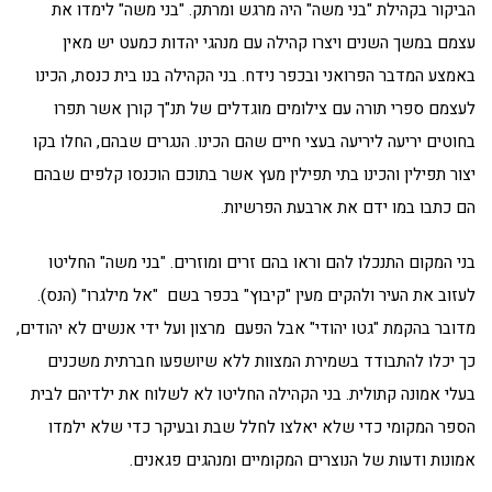
הביקור בקהילת "בני משה" היה מרגש ומרתק. "בני משה" לימדו את
עצמם במשך השנים ויצרו קהילה עם מנהגי יהדות כמעט יש מאין
באמצע המדבר הפרואני ובכפר נידח. בני הקהילה בנו בית כנסת, הכינו
לעצמם ספרי תורה עם צילומים מוגדלים של תנ"ך קורן אשר תפרו
בחוטים יריעה ליריעה בעצי חיים שהם הכינו. הנגרים שבהם, החלו בקו
יצור תפילין והכינו בתי תפילין מעץ אשר בתוכם הוכנסו קלפים שבהם
הם כתבו במו ידם את ארבעת הפרשיות.
בני המקום התנכלו להם וראו בהם זרים ומוזרים. "בני משה" החליטו
לעזוב את העיר ולהקים מעין "קיבוץ" בכפר בשם "אל מילגרו" (הנס).
מדובר בהקמת "גטו יהודי" אבל הפעם מרצון ועל ידי אנשים לא יהודים,
כך יכלו להתבודד בשמירת המצוות ללא שיושפעו חברתית משכנים
בעלי אמונה קתולית. בני הקהילה החליטו לא לשלוח את ילדיהם לבית
הספר המקומי כדי שלא יאלצו לחלל שבת ובעיקר כדי שלא ילמדו
אמונות ודעות של הנוצרים המקומיים ומנהגים פגאנים.