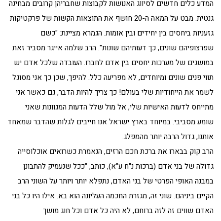
המדע כלים חדשים לסיווג האנושות לקבוצות שחבריהן קרובים מבחינה
גנטית. מבט על המאה ה-20 חושף את התוצאות הקשות של פרקטיקות
גזעניות ביחסים בין יחידים ובין אומות. הגמרא מציינת: "כשם
שפרצופיהם שונים, כך דעותיהם שונות". הרב שלמה אייגר מסביר זאת
במושגים של מערכות יחסים בין אדם לחברו. העובדה שלכל אדם יש
תווי פנים שונים ומיוחדים, לא מפריעה כלל. להיפך, שכן כך אני מסוגל
לשמר את הייחודיות שלי בעולם! כך צריך להיות הדבר, גם כאשר אני
מתייחס לדעות האישיות שלי, אל מול שלל הדעות המגוונות שאני
שומע מסביבי. במיוחד בארץ ישראל אנו חייבים לגלות שהדבר שמאחד
אותנו, גדול הרבה יותר מהמפלג.
הרב קוק בבארו את ברכת חכם הרזים, הנאמרת כשרואים אוכלוסייה
גדולה של בני אדם (ברכות נ"ח ע"א), כותב, "ככל שנעמיק להתבונן
במבנה האופי הפרטי של בני האדם, נתפלא יותר ויותר על השוני הרב
הקיים ביניהם. שוני זה, מגזרת החכמה העליונה הוא בא. אילו היו כל בני
האדם שווים זה לזה ברוחם, לא היה כל אדם וכל חוג מושך