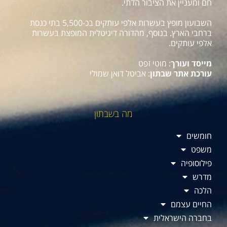
חם ומעניין את הציבור הדתי.
השבועון מופץ בעשרות אלפי עותקים בכ-5,500 בתי כנסת
ברחבי הארץ. בנוסף, מהדורה דיגיטלית המופצת בעשרות
אלפי עותקים.
מייסד ועורך
: מוטי זפט
עורכת אתר שבתון
: אביטל דואן שמולי
מה בשבתון
חומשים
משפט
פילוסופיה
מדרש
הלכה
החיים עצמם
בחברה הישראלית