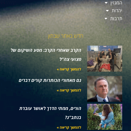
המגזין
יהדות
תרבות
חדש באתר שבתון
הקרב שאחרי הקרב: מסע השיקום של
פצועי צה"ל
להמשך קריאה »
גם מאחורי הכותרות קורים דברים
להמשך קריאה »
הורים, ממתי הדרך לאושר עוברת
בנתב"ג?
להמשך קריאה »