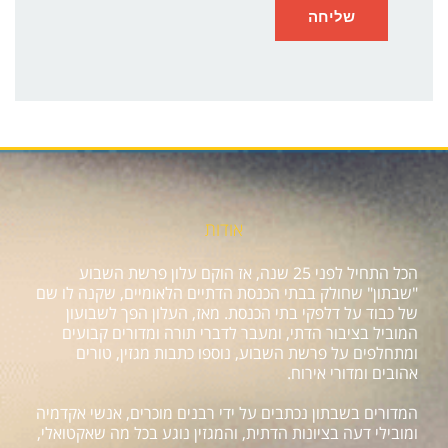
אודות
הכל התחיל לפני 25 שנה, אז הוקם עלון פרשת השבוע
"שבתון" שחולק בבתי הכנסת הדתיים הלאומיים, שקנה לו שם
של כבוד על דלפקי בתי הכנסת. מאז, העלון הפך לשבועון
המוביל בציבור הדתי, ומעבר לדברי תורה ומדורים קבועים
ומתחלפים על פרשת השבוע, נוספו כתבות מגזין, טורים
אהובים ומדורי אירוח.
המדורים בשבתון נכתבים על ידי רבנים מוכרים, אנשי אקדמיה
ומובילי דעה בציונות הדתית, והמגזין נוגע בכל מה שאקטואלי,