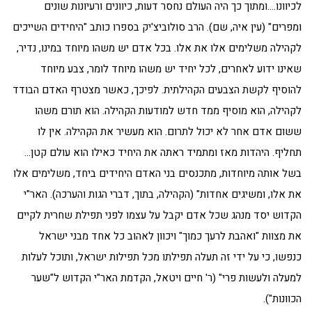
לכיוונו….ומתוך כך היה העולם נחסר דעות, כיוונים ורעיונות שונים
ומפרים" (עין איה, שם). הרב סולוביצ'יק בספרו כותב "היחידים השייכים
לקהילה משלימים אלו את אלו. בכל אדם יש משהו מיוחד במינו, נדיר,
שאינו ידוע לאחרים, לכל יחיד יש משהו מיוחד לומר, צבע מיוחד
להוסיף לקשת הצבעים הקהילתית. לפיכך, כאשר מצטרף האדם הבודד
לקהילה, הוא מוסיף ממד חדש למודעות הקהילה. הוא תורם משהו
ששום אדם אחר לא יכול לתרום. הוא מעשיר את הקהילה. אין לו
תחליף. היהדות מאז ומתמיד ראתה את היחיד כאילו הוא עולם קטן…
בשל אותה מיוחדות, מתכנסים בני האדם היחידים ביחד, משלימים אלו
את אלו, ומשיגים אחדות" (הקהילה, בתוך, דברי הגות והערכה). האר"י
הקדוש יסד מנהג שכל אדם יקבל על עצמו לפני תפילת שחרית לקיים
את מצוות "ואהבת לרעך כמוך" ויכוון לאהוב כל אחד מבני ישראל
כנפשו, כי על ידי זה תעלה תפילתו מכל תפילות ישראל, ותוכל לעלות
למעלה ולעשות פרי" (ר' חיים ויטאל, הקדמת האר"י הקדוש ל"שער
הכוונות").