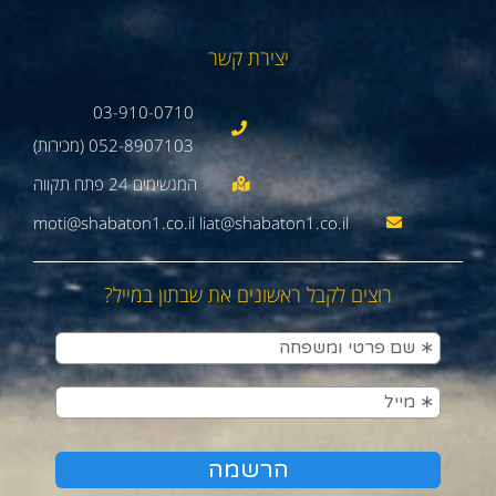
יצירת קשר
03-910-0710
052-8907103 (מכירות)
moti@shabaton1.co.il liat@shabaton1.co.il
רוצים לקבל ראשונים את שבתון במייל?