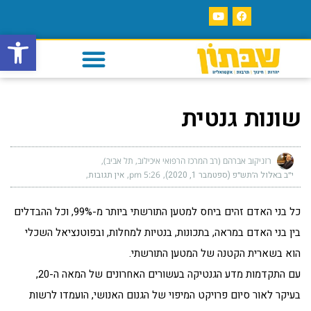
פתח סרגל
שונות גנטית
רזניקוב אברהם (רב המרכז הרפואי איכילוב, תל אביב)
י״ב באלול ה׳תש״פ (ספטמבר 1, 2020)
5:26 pm
אין תגובות
כל בני האדם זהים ביחס למטען התורשתי ביותר מ-99%, וכל ההבדלים
בין בני האדם במראה, בתכונות, בנטיות למחלות, ובפוטנציאל השכלי
הוא בשארית הקטנה של המטען התורשתי.
עם התקדמות מדע הגנטיקה בעשורים האחרונים של המאה ה-20,
בעיקר לאור סיום פרויקט המיפוי של הגנום האנושי, הועמדו לרשות