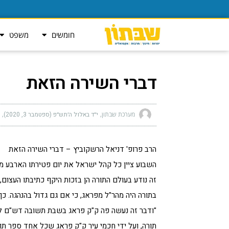
חומשים
משפט
דברי השירה הזאת
מערכת שבתון
י״ד באלול ה׳תש״פ (ספטמבר 3, 2020)
הרב פרופ' דניאל הרשקוביץ – דברי השירה הזאת
השבוע ציין כל קהל ישראל את יום פטירתו הארבע מא
זה נודע בעולם התורה הן בזכות היקף כתיבתו העצום, ה
בתורה היה מהר"ל מפראג, כי אם גם גדול בהנהגה. 
תורה, ועל ידי חכמי עיר ק"ק פראג שכל אחד ספר תו