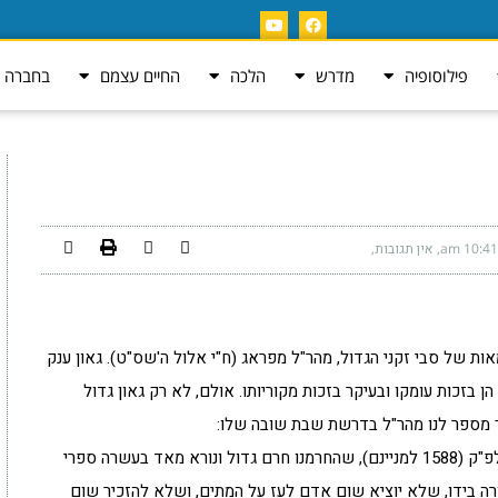
פילוסופיה
מדרש
הלכה
החיים עצמם
בחברה ה
10:41 am
אין תגובות
ות של סבי זקני הגדול, מהר"ל מפראג (ח"י אלול ה'שס"ט). גאון ענק
ן בזכות עומקו ובעיקר בזכות מקוריותו. אולם, לא רק גאון גדול
כך מספר לנו מהר"ל בדרשת שבת שובה שלו:
"ודבר זה נעשה פה ק"ק פראג בשבת תשובה דש"ם לפ"ק (1588 למניינם), שהחרמנו חרם גדול ונורא מאד בעשרה ספרי
רה בידו, שלא יוציא שום אדם לעז על המתים, ושלא להזכיר שום