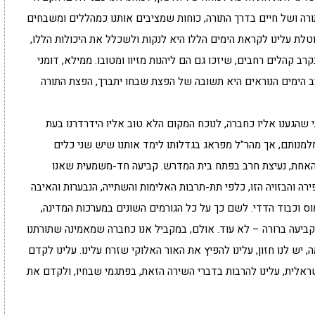
תורה ושל חיים בדרך התורה, כוחות שמציבים אותנו כמהללים ומשבחים
לת עלינו לקראת הימים הללו היא לנקות ולשכלל את היכולות הללו,
 קהלים רחבים, שיזכו גם הם ליהנות מזיוו ומטובו. ממילא, דומני
ב הימים הנוראים היא תשובה של הפצת שבחו יתברך, הפצת התורה
שהגענו אליו כחברה, לנוכח המקום הלא טוב אליו הידרדרנו בעת
מלמנותם, אך מהר"ל מפראג בגדלותו לימד אותנו שיש שני כלים
 האחת, נעיצת חרב בפתח בית המדרש. קביעה חד-משמעית שאנו
ה והבזויה הזו, כלפי תת-תרבות האלימות והשתייה, הנבערות והאיבה
וס וכבוד הדדי. לשם כך על כל הגורמים השונים במערכות המדינה,
 קביעה ברורה – לא עוד. אולם, במקביל אנו כחברה שמאמינה שתורתנו
 יש לנו חזון, עלינו להפיץ את האור האלוקי שזרח עלינו. עלינו לקדם
ראלית, עלינו להרבות בדברי השירה הזאת, בפתגמי שבחיו, ולקדם את