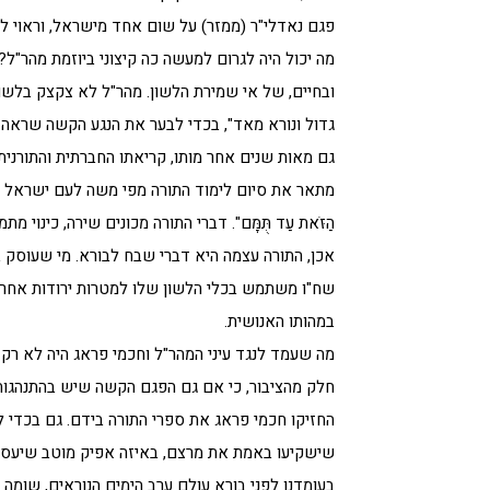
פגם נאדלי"ר (ממזר) על שום אחד מישראל, וראוי לה
מה יכול היה לגרום למעשה כה קיצוני ביוזמת מהר"
ובחיים, של אי שמירת הלשון. מהר"ל לא צקצק בלשו
גדול ונורא מאד", בכדי לבער את הנגע הקשה שראה לנ
גם מאות שנים אחר מותו, קריאתו החברתית והתורני
מתאר את סיום לימוד התורה מפי משה לעם ישראל (דברים לא, ל): 
הַזֹּאת עַד תֻּמָּם". דברי התורה מכונים שירה, כינו
אכן, התורה עצמה היא דברי שבח לבורא. מי שעוסק בת
שח"ו משתמש בכלי הלשון שלו למטרות ירודות אחרות
במהותו האנושית.
מה שעמד לנגד עיני המהר"ל וחכמי פראג היה לא ר
חלק מהציבור, כי אם גם הפגם הקשה שיש בהתנהגות 
החזיקו חכמי פראג את ספרי התורה בידם. גם בכדי לת
שישקיעו באמת את מרצם, באיזה אפיק מוטב שיעסי
בעומדנו לפני בורא עולם ערב הימים הנוראים, שומה 