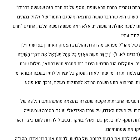
יות נזהרים בחרם הראשונים, נוסף על זה חרם הזה שנעשה ברבים".
ל? פשוט הוא שהדבר נעשה כתוצאה מהפגם החמור של זלזול במתים
נו לנוכח אוולת ורשעות זו, אלא ראה מעשה ועשה הלכה, החרים "חרם
גד עיניו.
ת של מהר"ל מפראג מהדהדת והולכת. הפסוק האחרון בפרשת וילך
"וַיְדַבֵּר משֶׁה בְּאָזְנֵי כָּל קְהַל יִשְׂרָאֵל אֶת דִּבְרֵי הַשִּׁירָה
י מתמיה. אונקלוס הגר מפרשו היטב: "ית פתגמי תושבחתא", מילות שבח.
למוד תורה, מי שחי לאורה, עסוק כל ימיו ולילותיו בשבח הבורא. מי
, הרי הוא מונע משבח הבורא להתגלות בעולם, ובכך הוא פוגע
ק הפגיעה החברתית הקשה שנוצרה כתוצאה מהתנהגותם הנלוזה של
זו על מעלת האדם, על ערכו האידיאלי. זו גם הסיבה שבעטייה
ת תוקף לחרם, אך גם, ואולי בעיקר, בשביל להורות לעם כיצד ראוי
קו את שפתותיהם.
עלינו לתת את הדעת לכוחה של הלשון, לכוחנו אנו כבני אדם. הקב"ה