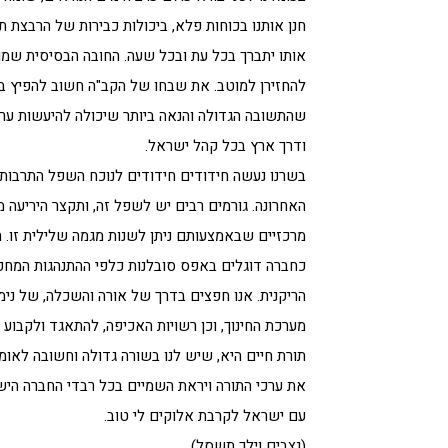
חנן אותנו בכוחות פלא, ביכולות כבירות של הרבצת 
אותו יתברך בכל עת ובכל שעה. החובה הבסיסית שמוט
להחזירן למוטב. את שבחו של הקב"ה חשוב להפיץ בקרב
שהתשובה הגדולה והנאה ביותר שיכולה להיעשות ער
ודרך ארץ בכל קהל ישראל.
בשרנו נעשה חידודים חידודים לנוכח השפל התרבותי 
האחרונה. גורמים רבים יש לשפל זה, ותקצר היריעה 
מרכזיים שבאמצעותם ניתן לשנות מגמה שלילית זו.
כחברה דוגלים באפס סובלנות כלפי ההתנהגות המחפיר
הריקנית. אנו חפצים בדרך של אורה והשכלה, של נימ
מערכת החינוך, וכן רשויות האכיפה, להתאגד ולקבוע
תורת חיים היא, שיש לנו בשורה גדולה וחשובה לאומה,
את ערכי התורה ויראת השמיים בכל רבדי החברה היש
עם ישראל לקרבת אלוקים לי טוב.
(נצבים וילך תשסל)