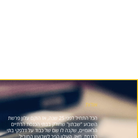
אודות
הכל התחיל לפני 25 שנה, אז הוקם עלון פרשת
השבוע "שבתון" שחולק בבתי הכנסת הדתיים
הלאומיים, שקנה לו שם של כבוד על דלפקי בתי
הכנסת. מאז, העלון הפך לשבועון המוביל