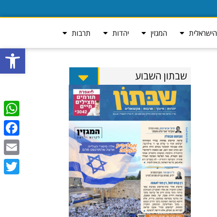
ישראלית
המגזין
יהדות
תרבות
פתח סרגל
שבתון השבוע
tsApp
ebook
Email
Twitter