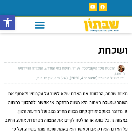
פתח סרגל
ושכחת
הרבנית מיכל טיקוצ'ינסקי (עו"ד, ראשת בתי המדרש, המכללה האקדמית
הרצוג)
ט״ו באלול ה׳תש״פ (ספטמבר 4, 2020)
5:43 am
אין תגובות
מצוות שכחה, המכוונת את האדם שלא לשוב על עקבותיו ולאסוף את
העומר שנשכח מאחור, היא מצווה מרתקת. אי אפשר 'להתכוון' במצווה
זו. מדובר באוקסימורון: קיום מצווה מחייב מצב של מודעות ורצון.
במצווה זו, כל כוונה או החלטה לקיים את המצווה מטרפדת אותה. החיוב
על האדם הוא רק אם וכאשר הוא באמת שוכח עומר בשדה. ועל פי