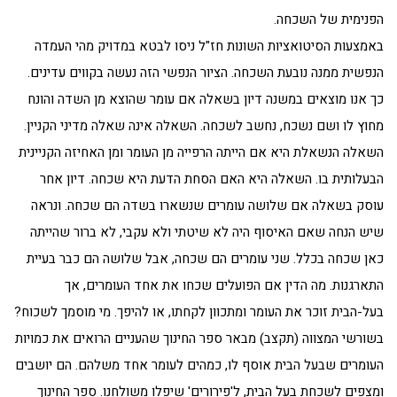
הפנימית של השכחה.
באמצעות הסיטואציות השונות חז"ל ניסו לבטא במדויק מהי העמדה
הנפשית ממנה נובעת השכחה. הציור הנפשי הזה נעשה בקווים עדינים.
כך אנו מוצאים במשנה דיון בשאלה אם עומר שהוצא מן השדה והונח
מחוץ לו ושם נשכח, נחשב לשכחה. השאלה אינה שאלה מדיני הקניין.
השאלה הנשאלת היא אם הייתה הרפייה מן העומר ומן האחיזה הקניינית
הבעלותית בו. השאלה היא האם הסחת הדעת היא שכחה. דיון אחר
עוסק בשאלה אם שלושה עומרים שנשארו בשדה הם שכחה. ונראה
שיש הנחה שאם האיסוף היה לא שיטתי ולא עקבי, לא ברור שהייתה
כאן שכחה בכלל. שני עומרים הם שכחה, אבל שלושה הם כבר בעיית
התארגנות. מה הדין אם הפועלים שכחו את אחד העומרים, אך
בעל-הבית זוכר את העומר ומתכוון לקחתו, או להיפך. מי מוסמך לשכוח?
בשורשי המצווה (תקצב) מבאר ספר החינוך שהעניים הרואים את כמויות
העומרים שבעל הבית אוסף לו, כמהים לעומר אחד משלהם. הם יושבים
ומצפים לשכחת בעל הבית, ל'פירורים' שיפלו משולחנו. ספר החינוך