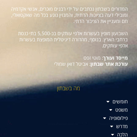
המדורים בשבתון נכתבים על ידי רבנים מוכרים, אנשי אקדמיה
ומובילי דעה בציונות הדתית, והמגזין נוגע בכל מה שאקטואלי,
חם ומעניין את הציבור הדתי.
השבועון מופץ בעשרות אלפי עותקים בכ-5,500 בתי כנסת
ברחבי הארץ. בנוסף, מהדורה דיגיטלית המופצת בעשרות
אלפי עותקים.
מייסד ועורך
: מוטי זפט
עורכת אתר שבתון
: אביטל דואן שמולי
מה בשבתון
חומשים
משפט
פילוסופיה
מדרש
הלכה