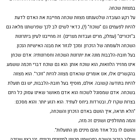
במצוות שכחה.
על רקע העובדה שלטענתנו מצוות שכחה מחייבת את האדם לדעת
להיות לפעמים גם "שוכח" (!), כדאי לשים לב לכך שפרשתנו מלאה גם
ב"זכורים" (עמלק, מרים ועבדות מצרים). זה מחייבנו לעיון ביתרונות
השכחה ולעומתה של הזכרון. ומכך לגזור את מבנה האישיות הנכון.
בעל חובת-הלבבות מונה את יתרונות השכחה וחסרונותיה: אדם שכחן
אינו מחזיר הלוואות, הוא שוכח אותן. הוא גם שוכח דברי חכמה ששמע.
בהקשרים אלו, אנו אומרים שהאדם מצווה להיות "זוכר". הוא מצווה
להיות בתודעה קשובה. אולם, מוסיף בעל חובת-הלבבות, יש גם תועלת
בשכחה. אדם שמסוגל לשכוח הוא אדם מאושר שאינו עסוק כל היום
בצרות שקרו לו, ובטרדות ביחס לעתיד. הוא רגוע יותר. והוא מסכם:
"הלא תראה, איך הושם באדם הזכרון והשכחה,
והמה מתחלפים ושונים זה מזה,
והושם לו בכל אחד מהם מינים מן התועלות".
שילוב הזכור והשכח בפרשתנו מכוונן למינונים נכונים. יהי רצון שנזכה