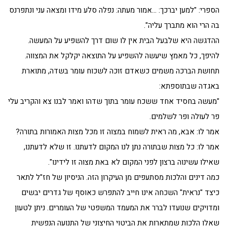
הספרי: "למען יברכך: …אמור מעתה: נפלה סלע מידו ומצאה עני ונתפרנס
בה הרי הוא מתברך עליה".
ההדגשה היא שלבעל הבית אין לו שום דרך להשפיע על המעשה.
להיפך, כל מאמץ שיעשה להשפיע על התוצאה יקלקל את המצווה.
תחושת הברכה משמים כשאדם זוכה לשכוח עומר בשדה, מתוארת
באגדה שבתוספתא:
"מעשה בחסיד אחד ששכח עומר בתוך שדהו ואמר לבנו צא והקריב עלי
פר לעולה ופר לשלמים.
אמר לו: אבא, מה ראית לשמוח במצוה זו מכל מצות האמורות בתורה?
אמר לו: כל מצות שבתורה נתן לנו המקום לדעתנו. זו שלא לדעתנו,
שאילו עשינוה ברצון לפני המקום לא באת מצוה זו לידינו".
כמה דינים והלכות מסתעפים מן העיקרון הזה. הניסיון של חז"ל לתאר
כיצד "נראית" השכחה אינו חייב להתפרש כאוסף של גדרים יבשים
ומדויקים שנועדו לברר את המעמד המשפטי של העומרים. ניתן לטעון
שאלו הלכות שמתארות את הביטוי החיצוני של התנועה הנפשית