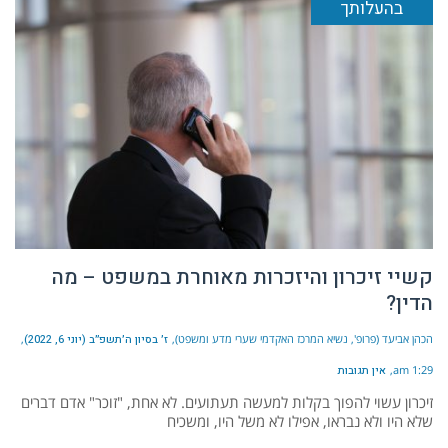
בהעלותך
קשיי זיכרון והיזכרות מאוחרת במשפט – מה
הדין?
הכהן אביעד (פרופ', נשיא המרכז האקדמי שערי מדע ומשפט)
ז׳ בסיון ה׳תשפ״ב (יוני 6, 2022)
1:29 am
אין תגובות
זיכרון עשוי להפוך בקלות למעשה תעתועים. לא אחת, "זוכר" אדם דברים
שלא היו ולא נבראו, אפילו לא משל היו, ומשכיח