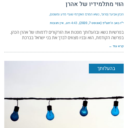
הווי מתלמידיו של אהרן
הכהן אביעד (פרופ', נשיא המרכז האקדמי שערי מדע ומשפט)
י״ז באב ה׳תש״פ (אוגוסט 7, 2020)
4:43 am
אין תגובות
בפרשיות נשא ובהעלותך מפנות את הזרקורים לדמותו של אהרן הכהן.
בפרשה הקודמת, הוא ובניו מצווים לברך את בני ישראל בברכת
קרא עוד ←
בהעלותך