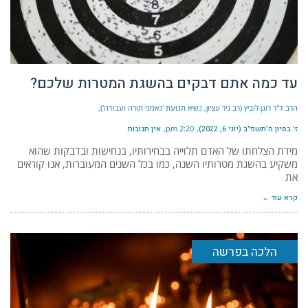
עד כמה אתם דבקים בהשגת המטרות שלכם?
הרב ד"ר רונן לוביץ (רב ניר עציון, נשיא תנועת 'נאמני תורה ועבודה')
ז׳ בסיון ה׳תשפ״ב (יוני 6, 2022)
2:20 pm
אין תגובות
מידת הצלחתו של האדם תלוייה בבחירותיו, בנחישות ובדבקות שהוא
משקיע בהשגת מטרותיו השנה, כמו בכל השנים המעוברות, אנו קוראים
את
קרא עוד ←
הלכה בפרשה