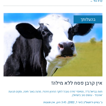
קרא עוד ←
בהעלותך
אין קרבן פסח ללא מילה!
חזות גבריאל (ד"ר, ממייסדי 'מידה טובה' לחקר ההיגיון היהודי, מרצה באונ' חיפה, ומקים תנועת
'ואהבת' - עושים טוב בישראל)
ב׳ בסיון ה׳תשפ״ב (יוני 1, 2022)
3:45 pm
אין תגובות