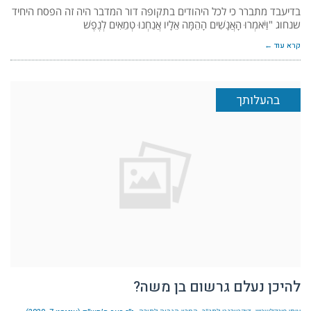
בדיעבד מתברר כי לכל היהודים בתקופה דור המדבר היה זה הפסח היחיד
שנחוג "וַיֹּאמְרוּ הָאֲנָשִׁים הָהֵמָּה אֵלָיו אֲנַחְנוּ טְמֵאִים לְנֶפֶשׁ
קרא עוד ←
בהעלותך
להיכן נעלם גרשום בן משה?