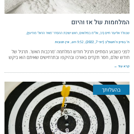
המלחמות של אז והיום
שנוולד אליעזר חיים (רב, אל"מ במילואים, ראש ישיבת ההסדר 'מאיר הראל' מודיעין)
ח׳ בסיון ה׳תשפ״ב (יוני 7, 2022)
9:52 am
אין תגובות
לפני כשבוע הסתיים תרגיל חודש המלחמה 'מרכבות האש'. תרגיל של
חודש שלם, חסר תקדים באורכו ובהיקפו ובתרחישים שאיתם הוא ביקש
קרא עוד ←
בהעלותך