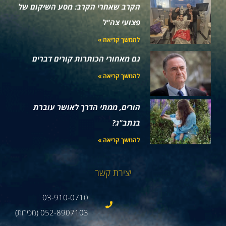
הקרב שאחרי הקרב: מסע השיקום של
פצועי צה"ל
להמשך קריאה »
גם מאחורי הכותרות קורים דברים
להמשך קריאה »
הורים, ממתי הדרך לאושר עוברת
בנתב"ג?
להמשך קריאה »
יצירת קשר
03-910-0710
052-8907103 (מכירות)