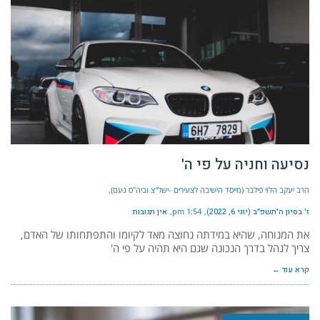
נסיעה וחניה על פי ה'
הרב יעקב הלוי פילבר (מייסד הישיבה לצעירים -ישל"צ וביה"ס נעם)
ז׳ בסיון ה׳תשפ״ב (יוני 6, 2022)
1:54 pm
אין תגובות
את המנוחה, שהיא במידתה נחוצה מאד לקיומו והתפתחותו של האדם,
צריך לנהל בדרך הנכונה שגם היא תהיה על פי ה'
קרא עוד ←