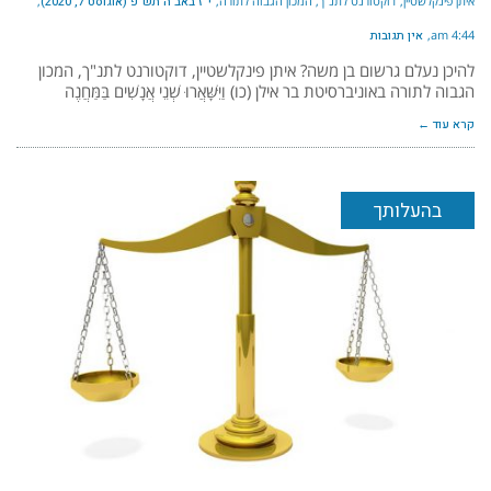
איתן פינקלשטיין, דוקטורנט לתנ"ך, המכון הגבוה לתורה
י״ז באב ה׳תש״פ (אוגוסט 7, 2020)
4:44 am
אין תגובות
להיכן נעלם גרשום בן משה? איתן פינקלשטיין, דוקטורנט לתנ"ך, המכון
הגבוה לתורה באוניברסיטת בר אילן (כו) וַיִּשָּׁאֲרוּ שְׁנֵי אֲנָשִׁים בַּמַּחֲנֶה
קרא עוד ←
בהעלותך