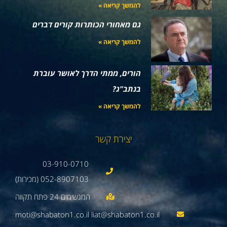
להמשך קריאה »
גם מאחורי הכותרות קורים דברים
להמשך קריאה »
הורים, ממתי הדרך לאושר עוברת
בנתב"ג?
להמשך קריאה »
יצירת קשר
03-910-0710
052-8907103 (מכירות)
moti@shabaton1.co.il liat@shabaton1.co.il