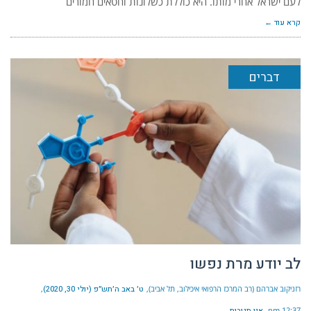
לעם ישראל אחרי מותו. היא כוללת כשלונות וחטאים חמורים
קרא עוד ←
דברים
לב יודע מרת נפשו
רזניקוב אברהם (רב המרכז הרפואי איכילוב, תל אביב)
ט׳ באב ה׳תש״פ (יולי 30, 2020)
12:37 pm
אין תגובות