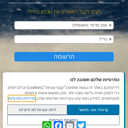
רוצים לקבל ראשונים את שבתון במייל?
הפרטיות שלכם חשובה לנו
לידיעתכם, באתר זה נעשה שימוש ב"קבצי עוגיות" (cookies) וכלים דומים
כדי לספק חוויית גלישה טובה יותר, תוכן מותאם אישית וניתוחים
תנאי שימוש ומדיניות פרטיות
מדיניות הפרטיות
סטטיסטיים. למידע נוסף עיינו במדיניות הפרטיות שלנו.
פנו אלינו
קראתי ואני מאשר
דחה עוגיות לא חיוניות
הצהרת נגישות
גלילה
התאמת העדפות
WhatsApp
Facebook
Email
Twitter
לראש
שנו העדפות פרטיות
Ⓒ 2020 - כל הזכויות שמורות לשבתון