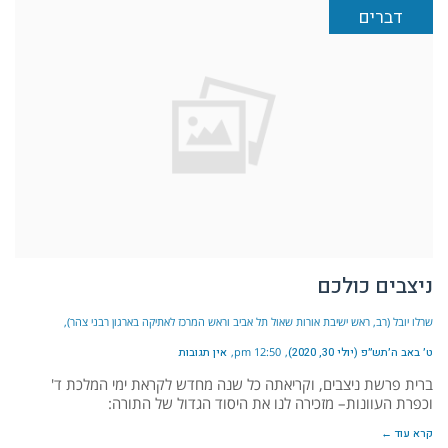
דברים
ניצבים כולכם
שרלו יובל (רב, ראש ישיבת אורות שאול תל אביב וראש המרכז לאתיקה בארגון רבני צהר)
ט׳ באב ה׳תש״פ (יולי 30, 2020)
12:50 pm
אין תגובות
ברית פרשת ניצבים, וקריאתה כל שנה מחדש לקראת ימי המלכת ד'
וכפרת העוונות– מזכירה לנו את היסוד הגדול של התורה:
קרא עוד ←