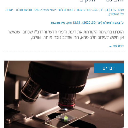
פכטר עידו (רב, ד"ר, נאמני תורה ועבודה והפורום לשיח יהודי עכשווי. מייסד תנועת תכלת – יהדות
של השראה)
ט׳ באב ה׳תש״פ (יולי 30, 2020)
12:33 pm
אין תגובות
הזכרנו ברשימה הקודמת את דעת ה'פרי חדש' והרדב"ז שכתבו שכאשר
אין חשש לעירוב חלב טמא, הרי שחלב נוכרי מותר. ואולם,
קרא עוד ←
דברים