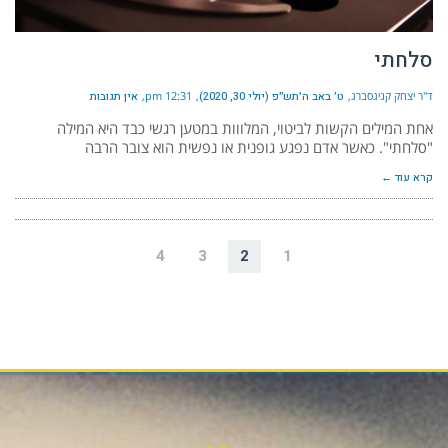
סלחתי
ד"ר יצחק קניגסברג
ט׳ באב ה׳תש״פ (יולי 30, 2020)
12:31 pm
אין תגובות
אחת המילים הקשות לביטוי, המלווות במטען רגשי כבד היא המילה
"סלחתי". כאשר אדם נפגע גופנית או נפשית הוא צובר הרבה
קרא עוד ←
4
3
2
1