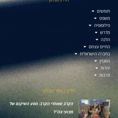
חומשים
משפט
פילוסופיה
מדרש
הלכה
החיים עצמם
בחברה הישראלית
המגזין
יהדות
תרבות
חדש באתר שבתון
הקרב שאחרי הקרב: מסע השיקום של
פצועי צה"ל