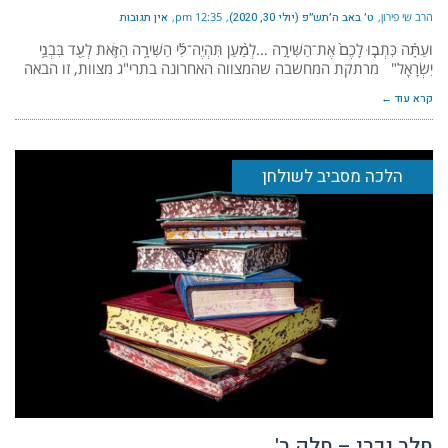
הרב שי פירון
ט׳ באב ה׳תש״פ (יולי 30, 2020)
12:35 pm
אין תגובות
ועַתָּ֗ה כִּתְב֤וּ לָכֶם֙ אֶת־הַשִּׁירָ֣ה …לְמַ֨עַן תִּהְיֶה־לִּ֜י הַשִּׁירָ֥ה הַזֹּ֛את לְעֵ֖ד בִּבְנֵ֥י
יִשְׂרָאֵֽל" מרתקת המחשבה שהמצווה האחרונה בתרי"ג מצוות, זו הבאה
קרא עוד ←
הלכה מסביב לשולחן
חלב נכרי – חלק ב'