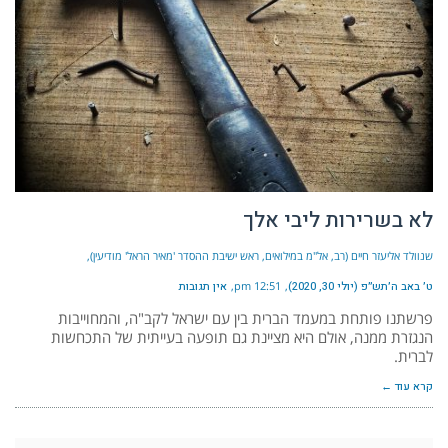
לא בשרירות ליבי אלך
שנוולד אליעזר חיים (רב, אל"מ במילואים, ראש ישיבת ההסדר 'מאיר הראל' מודיעין)
ט׳ באב ה׳תש״פ (יולי 30, 2020)
12:51 pm
אין תגובות
פרשתנו פותחת במעמד הברית בין עם ישראל לקב"ה, והמחוייבות
הנגזרת ממנה, אולם היא מציינת גם תופעה בעייתית של התכחשות
לברית.
קרא עוד ←