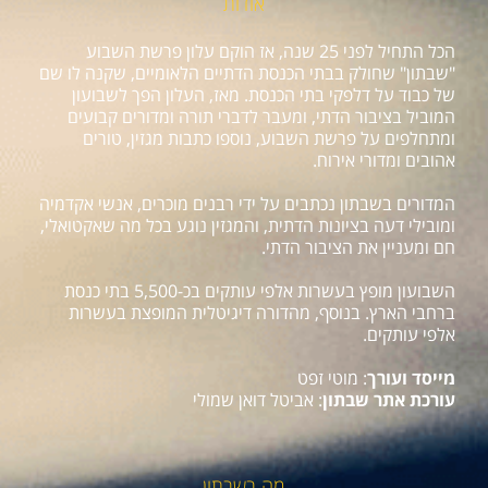
אודות
הכל התחיל לפני 25 שנה, אז הוקם עלון פרשת השבוע
"שבתון" שחולק בבתי הכנסת הדתיים הלאומיים, שקנה לו שם
של כבוד על דלפקי בתי הכנסת. מאז, העלון הפך לשבועון
המוביל בציבור הדתי, ומעבר לדברי תורה ומדורים קבועים
ומתחלפים על פרשת השבוע, נוספו כתבות מגזין, טורים
אהובים ומדורי אירוח.
המדורים בשבתון נכתבים על ידי רבנים מוכרים, אנשי אקדמיה
ומובילי דעה בציונות הדתית, והמגזין נוגע בכל מה שאקטואלי,
חם ומעניין את הציבור הדתי.
השבועון מופץ בעשרות אלפי עותקים בכ-5,500 בתי כנסת
ברחבי הארץ. בנוסף, מהדורה דיגיטלית המופצת בעשרות
אלפי עותקים.
מייסד ועורך
: מוטי זפט
עורכת אתר שבתון
: אביטל דואן שמולי
מה בשבתון