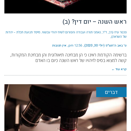
ראש השנה – יום דין? (ב)
פכטר עידו (רב, ד"ר, נאמני תורה ועבודה והפורום לשיח יהודי עכשווי. מייסד תנועת תכלת – יהדות
של השראה)
ט׳ באב ה׳תש״פ (יולי 30, 2020)
12:56 pm
אין תגובות
ברשימה הקודמת ראינו כי הן מבחינה תיאולוגית והן מבחינת המקורות,
קשה למצוא בסיס לזיהויו של ראש השנה כיום בו האדם
קרא עוד ←
דברים