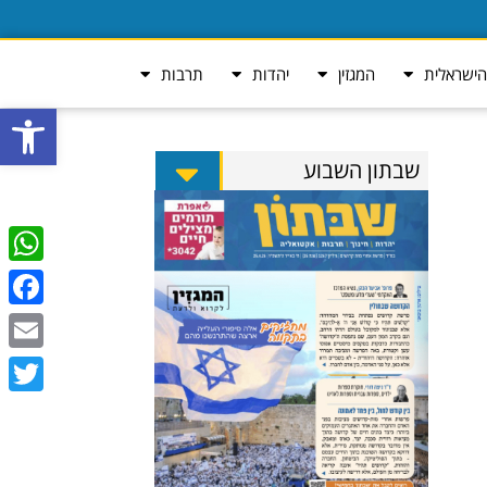
ישראלית
המגזין
יהדות
תרבות
פתח סרגל
שבתון השבוע
tsApp
ebook
Email
Twitter