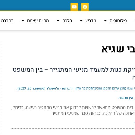
פילוסופיה
מדרש
הלכה
החיים עצמם
בחברה ה
בי שגיא
דיקת כנות למעמד מניעי המתגייר – בין המשפט
 שגיא (מכון שלום הרטמן ואוניברסיטת בר אילן)
ה׳ בתשרי ה׳תשפ״ד (ספטמבר 20, 2023)
אין תגובות
בית המשפט המאשר לרשויות לבדוק את מניעי המתגייר נעשה, כביכול,
ארוכה של ההלכה. כנראה סבר שמניעי המתגייר