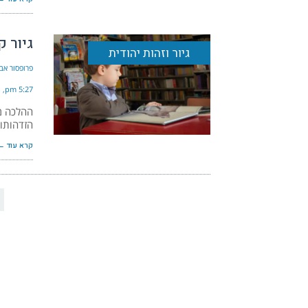
גיור ק
גיור וזהות יהודית
פרופסור אבי
5:27 pm
ההלכה מנ
הזדהותו 
קרא עוד ←