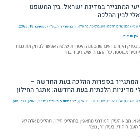
יעי המתגייר במדינת ישראל: בין המשפט
לי לבין ההלכה
 שגיא (מכון שלום הרטמן ואוניברסיטת בר אילן)
ג׳ בתשרי ה׳תשפ״ד (ספטמבר 18, 2023)
אין תגובות
 בפרק הקודם ראינו שהטענה היסודית שלפיה אפשר לבדוק את כנות
תגייר מבוססת על ההנחה שיש ריבוד בחיי
 המתגייר בספרות ההלכה בעת החדשה –
י מדיניות הלכתית בעת החדשה: אתגר החילון
 שגיא (מכון שלום הרטמן ואוניברסיטת בר אילן)
י״ג בתמוז ה׳תשפ״ג (יולי 2, 2023)
1:30 pm
א. מבוא העידן המודרני מתאפיין בתהליכי חילון. תהליכים אלה לא
העם היהודי. בעידן זה, נוצר