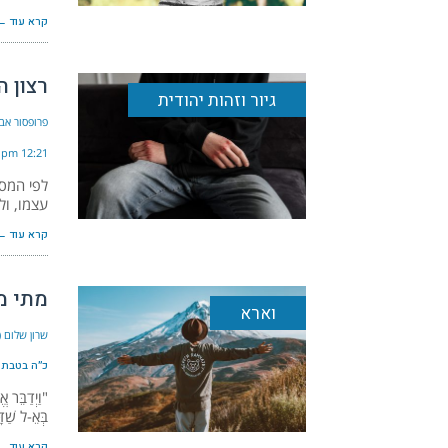
קרא עוד ←
רצון ה
גיור וזהות יהודית
פרופסור אבי
12:21 pm
לפי המסו
עצמו, ול
קרא עוד ←
מתי מ
וארא
שרון שלום (
כ״ה בטבת ה׳תש
"וַיְדַבֵּר 
בְּאֵ-ל שַׁדָּ
קרא עוד ←