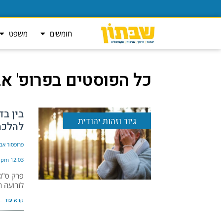
חומשים
משפט
כל הפוסטים ב
פרופ' א
בין ב
גיור וזהות יהודית
להלכה
פרופסור אבי
12:03 pm
פרק ס"ג 
לזרועה ה
קרא עוד ←