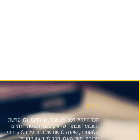
אודות
הכל התחיל לפני 25 שנה, אז הוקם עלון פרשת
השבוע "שבתון" שחולק בבתי הכנסת הדתיים
הלאומיים, שקנה לו שם של כבוד על דלפקי בתי
הכנסת. מאז, העלון הפך לשבועון המוביל