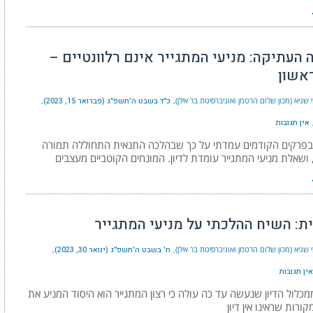
 העתיקה: מניעי המתגייר אינם רלוונטיים –
אשון
 שגיא (מכון שלום הרטמן ואוניברסיטת בר אילן)
כ״ד בשבט ה׳תשפ״ג (פברואר 15, 2023)
אין תגובות
בפרקים הקודמים עמדתי על כך שבהלכה התנאית התחוללה תמורה
ושאלת מניעי המתגייר עומדת לדיון. המונחים הקוטביים מעצבים
ת: השיח ההלכתי על מניעי המתגייר
 שגיא (מכון שלום הרטמן ואוניברסיטת בר אילן)
ח׳ בשבט ה׳תשפ״ג (ינואר 30, 2023)
אין תגובות
מכלול הדיון שנעשה עד כה עולה כי רצון המתגייר הוא היסוד המניע את
קורות שראינו אין דיון