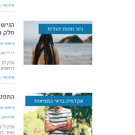
קרא עוד ←
הגישה
גיור וזהות יהודית
חלק ר
פרופסור אבי
11:11 am
פרק לב 
דרמטית, 
קרא עוד ←
התפני
אקדמיה בראי המציאות
פרופסור אבי
5:32 pm
פרק ל' מ
הגיור. במ