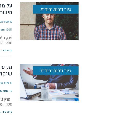
על מנ
גיור וזהות יהודית
הישרא
פרופסור אבי
10:51 am
פרק ס"ב
מניעי המ
קרא עוד ←
מניעי
גיור וזהות יהודית
שיקול
פרופסור אבי
אין תגובות
פרק נ"א 
פסחו על 
קרא עוד ←