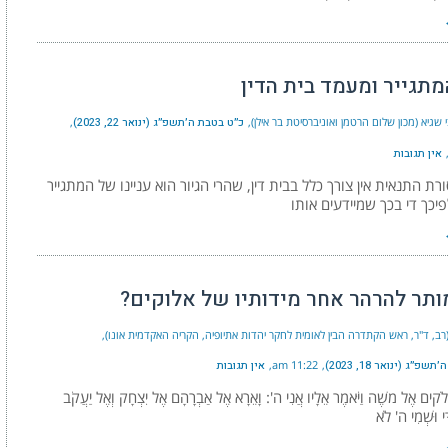
מתגייר ומעמד בית הדין
 שגיא (מכון שלום הרטמן ואוניברסיטת בר אילן)
כ״ט בטבת ה׳תשפ״ג (ינואר 22, 2023)
אין תגובות
רת התנאית אין צורך כלל בבית דין, שהרי הגיור הוא עניינו של המתגייר
פיכך די בכך שמיידעים אותו
ותר להרהר אחר מידותיו של אלוקים?
רב, ד"ר, ראש הקתדרה הבין לאומית לחקר יהדות אתיופיה, הקריה האקדמית אונו)
פ״ג (ינואר 18, 2023)
11:22 am
אין תגובות
אֱלֹקים אֶל משֶׁה וַיֹּאמֶר אֵלָיו אֲנִי ה': וָאֵרָא אֶל אַבְרָהָם אֶל יִצְחָק וְאֶל יַעֲקֹב
י וּשְׁמִי ה' לֹא