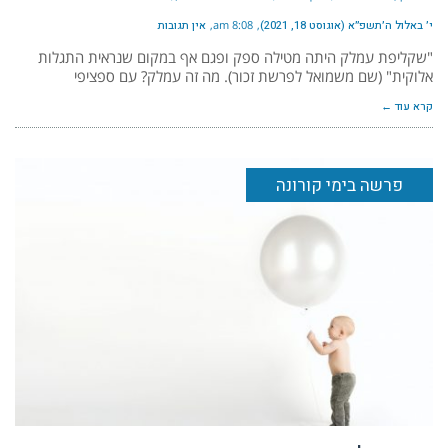
י׳ באלול ה׳תשפ״א (אוגוסט 18, 2021)
8:08 am
אין תגובות
"שקליפת עמלק היתה מטילה ספק ופגם אף במקום שנראית התגלות
אלוקית" (שם משמואל לפרשת זכור). מה זה עמלק? עם ספציפי
קרא עוד ←
פרשה בימי קורונה