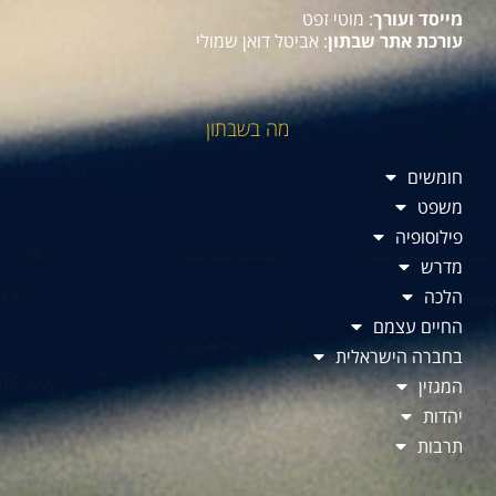
מייסד ועורך
: מוטי זפט
עורכת אתר שבתון
: אביטל דואן שמולי
מה בשבתון
חומשים
משפט
פילוסופיה
מדרש
הלכה
החיים עצמם
בחברה הישראלית
המגזין
יהדות
תרבות