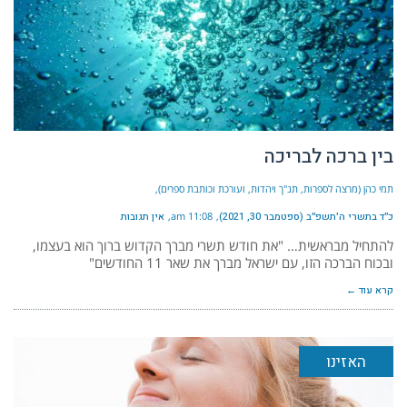
בין ברכה לבריכה
תמי כהן (מרצה לספרות, תנ"ך ויהדות, ועורכת וכותבת ספרים)
כ״ד בתשרי ה׳תשפ״ב (ספטמבר 30, 2021)
11:08 am
אין תגובות
להתחיל מבראשית… "את חודש תשרי מברך הקדוש ברוך הוא בעצמו,
ובכוח הברכה הזו, עם ישראל מברך את שאר 11 החודשים"
קרא עוד ←
האזינו