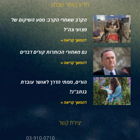
חדש באתר שבתון
הקרב שאחרי הקרב: מסע השיקום של
פצועי צה"ל
להמשך קריאה »
גם מאחורי הכותרות קורים דברים
להמשך קריאה »
הורים, ממתי הדרך לאושר עוברת
בנתב"ג?
להמשך קריאה »
יצירת קשר
03-910-0710