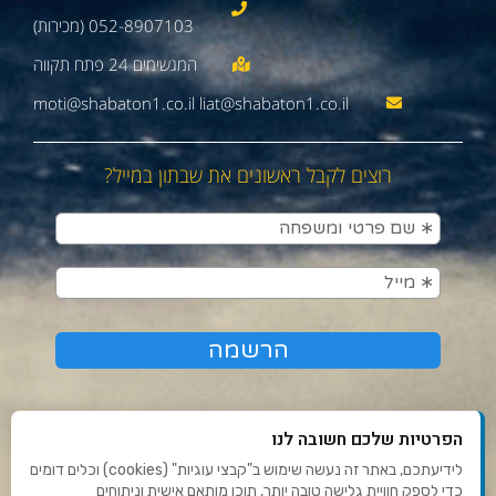
052-8907103 (מכירות)
moti@shabaton1.co.il liat@shabaton1.co.il
רוצים לקבל ראשונים את שבתון במייל?
הפרטיות שלכם חשובה לנו
לידיעתכם, באתר זה נעשה שימוש ב"קבצי עוגיות" (cookies) וכלים דומים
כדי לספק חוויית גלישה טובה יותר, תוכן מותאם אישית וניתוחים