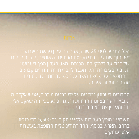
אודות
הכל התחיל לפני 25 שנה, אז הוקם עלון פרשת השבוע
"שבתון" שחולק בבתי הכנסת הדתיים הלאומיים, שקנה לו שם
של כבוד על דלפקי בתי הכנסת. מאז, העלון הפך לשבועון
המוביל בציבור הדתי, ומעבר לדברי תורה ומדורים קבועים
ומתחלפים על פרשת השבוע, נוספו כתבות מגזין, טורים
אהובים ומדורי אירוח.
המדורים בשבתון נכתבים על ידי רבנים מוכרים, אנשי אקדמיה
ומובילי דעה בציונות הדתית, והמגזין נוגע בכל מה שאקטואלי,
חם ומעניין את הציבור הדתי.
השבועון מופץ בעשרות אלפי עותקים בכ-5,500 בתי כנסת
ברחבי הארץ. בנוסף, מהדורה דיגיטלית המופצת בעשרות
אלפי עותקים.