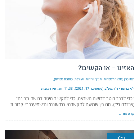
האזינו – או הקשיבו?
תמי כהן (מרצה לספרות, תנ"ך ויהדות, ועורכת וכותבת ספרים)
י״א בתשרי ה׳תשפ״ב (ספטמבר 17, 2021)
11:38 am
אין תגובות
"כדי לדבר היטב דרושה השראה. כדי להקשיב היטב דרושה תבונה"
(אנדרה ז'יד). מה בין שמיעה להקשבה? ה'האזנה' וה'שמיעה' די קרובות
קרא עוד ←
וילך