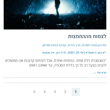
לצמוח מההחמצות
תמי כהן (מרצה לספרות, תנ"ך ויהדות, ועורכת וכותבת ספרים)
י״א באב ה׳תשפ״א (יולי 20, 2021)
4:35 pm
אין תגובות
"כשנסגרת דלת אחת- נפתחת אחרת, אבל לעיתים קרובות אנו ממשיכים
להביט בצער רב כל כך בדלת הסגורה, עד שאיננו רואים
קרא עוד ←
5
4
3
2
1