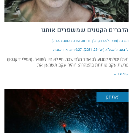
הדברים הקטנים שמשפרים אותנו
תמי כהן (מרצה לספרות, תנ"ך ויהדות, ועורכת וכותבת ספרים)
כ׳ באב ה׳תשפ״א (יולי 29, 2021)
9:27 am
אין תגובות
"אילו יכולתי למנוע לב אחד מלהישבר, חיי לא היו לשווא". (אמילי דיקנסון)
פרשת עקב פותחת בהצהרה: "והיה עקב תשמעון את
קרא עוד ←
ואתחנן