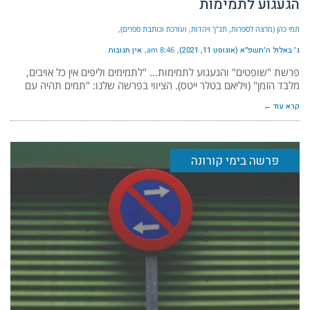
הגעגוע לתמימות
תמי כהן (מרצה לספרות, תנ"ך ויהדות, ועורכת וכותבת ספרים)
ג׳ באלול ה׳תשפ״א (אוגוסט 11, 2021)
8:46 am
אין תגובות
פרשת "שופטים" והגעגוע לתמימות… "לתמימים וליפים אין כל אויבים,
מלבד הזמן" (ויליאם בטלר ייטס). הציווי בפרשה שלנו: "תמים תהיה עם
קרא עוד ←
פרשה בימי קורונה