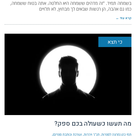
בשמחה תמיד. "זה מדהים ששמחה היא החלטה. אתה בטוח ששמחה,
כמו גם אהבה, הן רגשות שבאים לך מבחוץ, לא תלויים
קרא עוד ←
כי תצא
מה תעשו כשעולה בכם ספק?
תמי כהן (מרצה לספרות, תנ"ך ויהדות, ועורכת וכותבת ספרים)