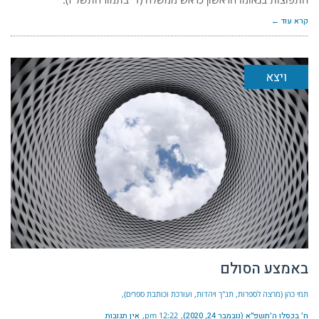
קרא עוד ←
ויצא
באמצע הסולם
תמי כהן (מרצה לספרות, תנ"ך ויהדות, ועורכת וכותבת ספרים)
ח׳ בכסלו ה׳תשפ״א (נובמבר 24, 2020)
12:22 pm
אין תגובות