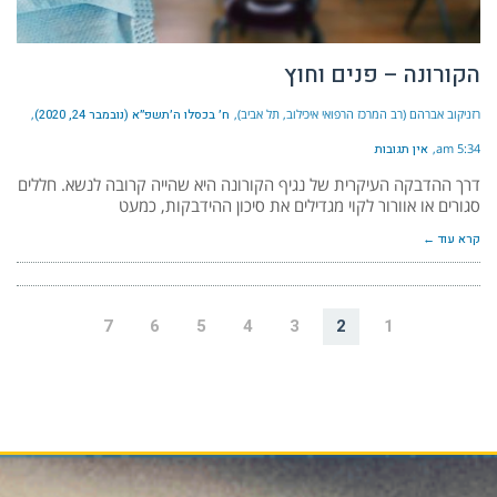
הקורונה – פנים וחוץ
רזניקוב אברהם (רב המרכז הרפואי איכילוב, תל אביב)
ח׳ בכסלו ה׳תשפ״א (נובמבר 24, 2020)
5:34 am
אין תגובות
דרך ההדבקה העיקרית של נגיף הקורונה היא שהייה קרובה לנשא. חללים
סגורים או אוורור לקוי מגדילים את סיכון ההידבקות, כמעט
קרא עוד ←
7
6
5
4
3
2
1