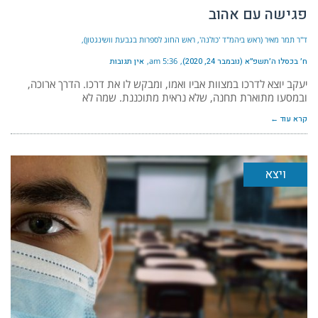
פגישה עם אהוב
ד"ר תמר מאיר (ראש ביהמ"ד 'כולנה', ראש החוג לספרות בגבעת וושינגטון)
ח׳ בכסלו ה׳תשפ״א (נובמבר 24, 2020)
5:36 am
אין תגובות
יעקב יוצא לדרכו במצוות אביו ואמו, ומבקש לו את דרכו. הדרך ארוכה,
ובמסעו מתוארת תחנה, שלא נראית מתוכננת. שמה לא
קרא עוד ←
ויצא