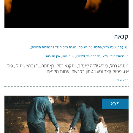
קנאה
עיני (יפה) נעמי (ד"ר, פסיכולוגית חינוכית ובוגרת בי"ס מנדל למנהיגות חינוכית)
ט׳ בכסלו ה׳תשפ״א (נובמבר 25, 2020)
7:53 am
אין תגובות
"וַתֵּרֶא רָחֵל, כִּי לֹא יָלְדָה לְיַעֲקֹב, וַתְּקַנֵּא רָחֵל, בַּאֲחֹתָהּ…" (בראשית ל', פס'
א'). פסוק קצר וטעוּן טמון בפרשה. אחות מקנאה
קרא עוד ←
ויצא