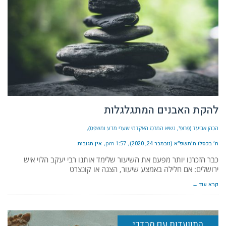
להקת האבנים המתגלגלות
הכהן אביעד (פרופ', נשיא המרכז האקדמי שערי מדע ומשפט)
ח׳ בכסלו ה׳תשפ״א (נובמבר 24, 2020)
1:57 pm
אין תגובות
כבר הזכרנו יותר מפעם את השיעור שלימד אותנו רבי יעקב הלוי איש
ירושלים: אם חלילה באמצע שיעור, הצגה או קונצרט
קרא עוד ←
התוועדות עם מרדכי