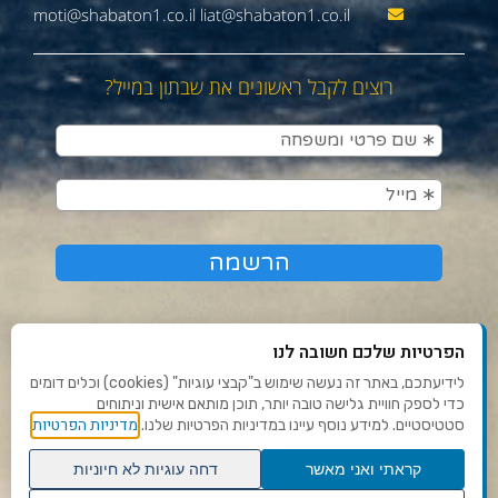
moti@shabaton1.co.il liat@shabaton1.co.il
רוצים לקבל ראשונים את שבתון במייל?
הפרטיות שלכם חשובה לנו
לידיעתכם, באתר זה נעשה שימוש ב"קבצי עוגיות" (cookies) וכלים דומים
כדי לספק חוויית גלישה טובה יותר, תוכן מותאם אישית וניתוחים
תנאי שימוש ומדיניות פרטיות
מדיניות הפרטיות
סטטיסטיים. למידע נוסף עיינו במדיניות הפרטיות שלנו.
פנו אלינו
קראתי ואני מאשר
דחה עוגיות לא חיוניות
הצהרת נגישות