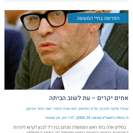
הפרשה בחיי המעשה
אחים יקרים – עת לשוב הביתה
שנוולד אליעזר חיים (רב, אל"מ במילואים, ראש ישיבת ההסדר 'מאיר הראל' מודיעין)
ח׳ בכסלו ה׳תשפ״א (נובמבר 24, 2020)
1:07 pm
אין תגובות
במילים אלה בחר ראש הממשלה מנחם בגין ז"ל לנכון לקרוא ליהדות
התפוצות בנאומו הראשון כראש ממשלה (ד׳ בתמוז התשל״ז):