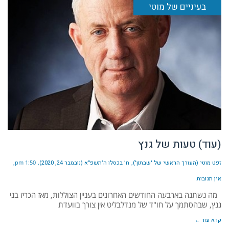
בעיניים של מוטי
(עוד) טעות של גנץ
זפט מוטי (העורך הראשי של 'שבתון')
ח׳ בכסלו ה׳תשפ״א (נובמבר 24, 2020)
1:50 pm
אין תגובות
מה נשתנה בארבעה החודשים האחרונים בעניין הצוללות, מאז הכריז בני
גנץ, שבהסתמך על חו"ד של מנדלבליט אין צורך בוועדת
קרא עוד ←