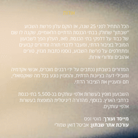
אודות
הכל התחיל לפני 25 שנה, אז הוקם עלון פרשת השבוע
"שבתון" שחולק בבתי הכנסת הדתיים הלאומיים, שקנה לו שם
של כבוד על דלפקי בתי הכנסת. מאז, העלון הפך לשבועון
המוביל בציבור הדתי, ומעבר לדברי תורה ומדורים קבועים
ומתחלפים על פרשת השבוע, נוספו כתבות מגזין, טורים
אהובים ומדורי אירוח.
המדורים בשבתון נכתבים על ידי רבנים מוכרים, אנשי אקדמיה
ומובילי דעה בציונות הדתית, והמגזין נוגע בכל מה שאקטואלי,
חם ומעניין את הציבור הדתי.
השבועון מופץ בעשרות אלפי עותקים בכ-5,500 בתי כנסת
ברחבי הארץ. בנוסף, מהדורה דיגיטלית המופצת בעשרות
אלפי עותקים.
מייסד ועורך
: מוטי זפט
עורכת אתר שבתון
: אביטל דואן שמולי