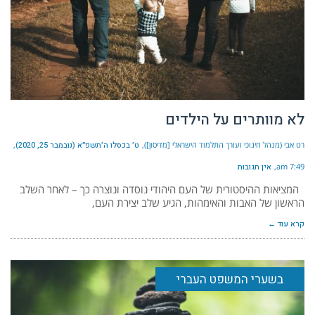
לא מוותרים על הילדים
רט אבי (מנהל חינוכי ועורך התלמוד הישראלי [מדיסון])
ט׳ בכסלו ה׳תשפ״א (נובמבר 25, 2020)
7:49 am
אין תגובות
המציאות ההיסטורית של העם היהודי נוסדה ונוצרה כך – לאחר השלב
הראשון של האבות והאימהות, הגיע שלב יצירת העם,
קרא עוד ←
בשערי המשפט העברי