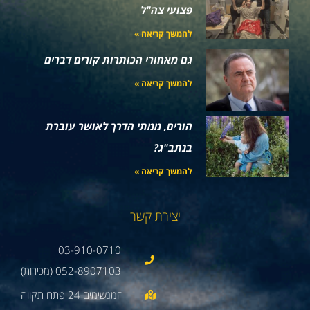
פצועי צה"ל
להמשך קריאה »
גם מאחורי הכותרות קורים דברים
להמשך קריאה »
הורים, ממתי הדרך לאושר עוברת
בנתב"ג?
להמשך קריאה »
יצירת קשר
03-910-0710
052-8907103 (מכירות)