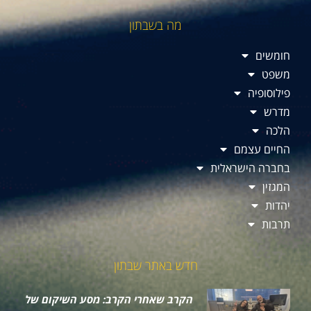
מה בשבתון
חומשים
משפט
פילוסופיה
מדרש
הלכה
החיים עצמם
בחברה הישראלית
המגזין
יהדות
תרבות
חדש באתר שבתון
הקרב שאחרי הקרב: מסע השיקום של